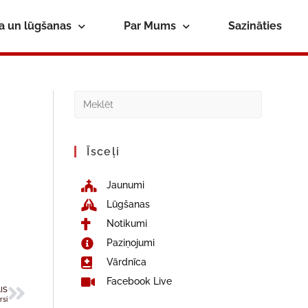
ba un lūgšanas
Par Mums
Sazināties
Īsceļi
Jaunumi
Lūgšanas
Notikumi
Paziņojumi
Vārdnīca
Facebook Live
IS
rsi