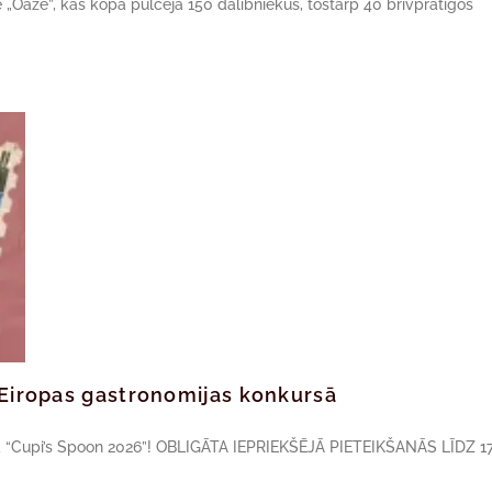
ne „Oāze”, kas kopā pulcēja 150 dalībniekus, tostarp 40 brīvprātīgos
ā Eiropas gastronomijas konkursā
sā “Cupi’s Spoon 2026”! OBLIGĀTA IEPRIEKŠĒJĀ PIETEIKŠANĀS LĪDZ 17