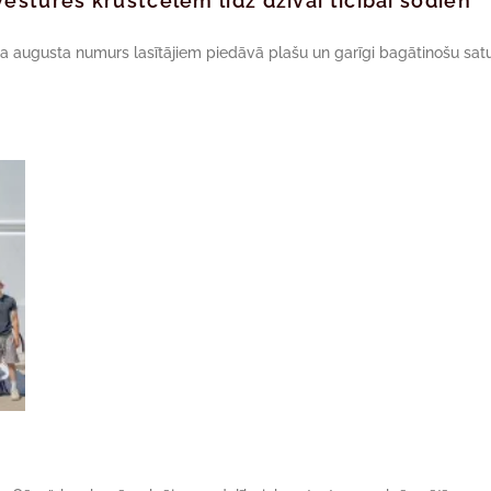
ēstures krustcelēm līdz dzīvai ticībai šodien
da augusta numurs lasītājiem piedāvā plašu un garīgi bagātinošu satu