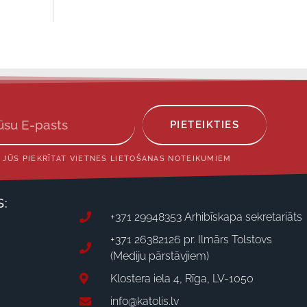
PIETEIKTIES
 JŪS PIEKRĪTAT VIETNES LIETOŠANAS NOTEIKUMIEM
S:
+371 29948353 Arhibīskapa sekretariāts
+371 26382126 pr. Ilmārs Tolstovs
(Mediju pārstāvjiem)
Klostera iela 4, Rīga, LV-1050
info@katolis.lv