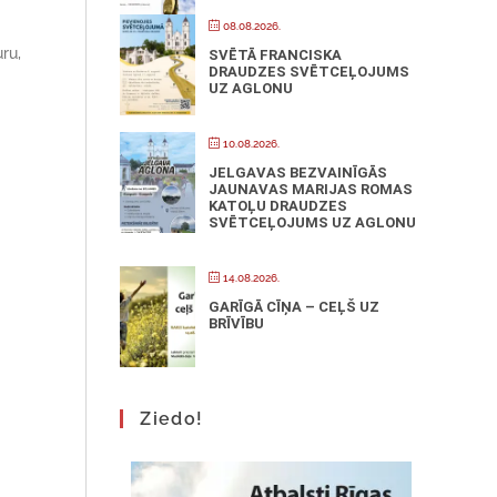
08.08.2026.
ru,
SVĒTĀ FRANCISKA
DRAUDZES SVĒTCEĻOJUMS
UZ AGLONU
10.08.2026.
JELGAVAS BEZVAINĪGĀS
JAUNAVAS MARIJAS ROMAS
KATOĻU DRAUDZES
SVĒTCEĻOJUMS UZ AGLONU
14.08.2026.
GARĪGĀ CĪŅA – CEĻŠ UZ
BRĪVĪBU
Ziedo!