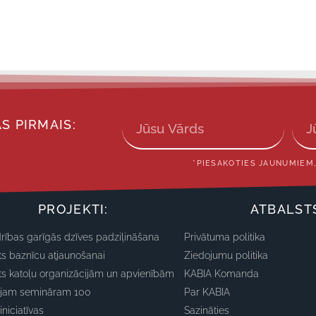
S PIRMAIS:
*PIESAKOTIES JAUNUMIEM,
PROJEKTI:
ATBALST
rības garīgās dzīves padziļināšana
Privātuma politika
ts baznīcu atjaunošanai
Ziedojumu politika
ts katoļu organizācijām un apvienībām
KABIA Komanda
ajam semināram 100
Par KABIA
iniciatīvas
Sazināties