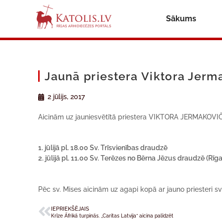
Sākums
Jaunā priestera Viktora Jerma
2 jūlijs, 2017
Aicinām uz jauniesvētītā priestera VIKTORA JERMAKOVIČA
1. jūlijā pl. 18.00 Sv. Trīsvienības draudzē
2. jūlijā pl. 11.00 Sv. Terēzes no Bērna Jēzus draudzē (Rīg
Pēc sv. Mises aicinām uz agapi kopā ar jauno priesteri s
IEPRIEKŠĒJAIS
Krīze Āfrikā turpinās. „Caritas Latvija” aicina palīdzēt