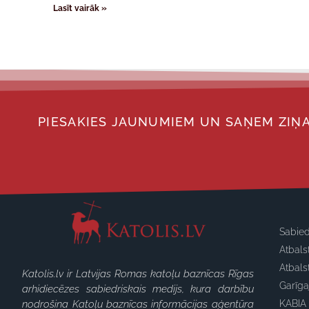
Lasīt vairāk »
PIESAKIES JAUNUMIEM UN SAŅEM ZIŅA
Sabied
Atbals
Atbals
Katolis.lv ir Latvijas Romas katoļu baznīcas Rīgas
Garīg
arhidiecēzes sabiedriskais medijs, kura darbību
nodrošina Katoļu baznīcas informācijas aģentūra
KABIA 