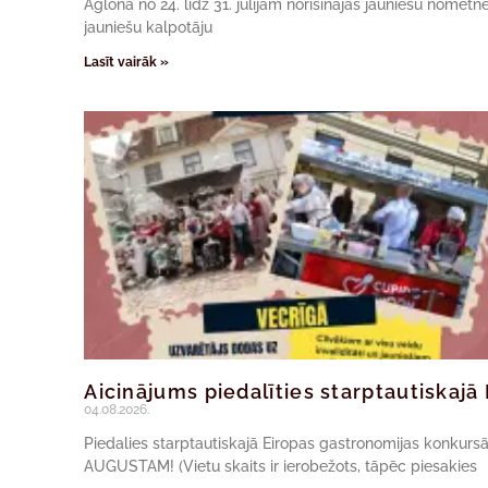
Aglonā no 24. līdz 31. jūlijam norisinājās jauniešu nomet
jauniešu kalpotāju
Lasīt vairāk »
Aicinājums piedalīties starptautiskaj
04.08.2026.
Piedalies starptautiskajā Eiropas gastronomijas konkur
AUGUSTAM! (Vietu skaits ir ierobežots, tāpēc piesakies