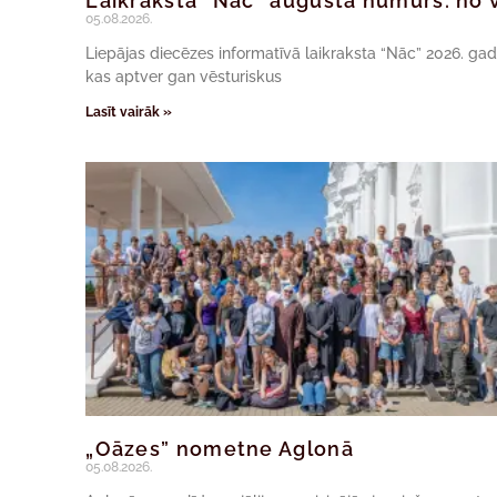
Laikraksta “Nāc” augusta numurs: no v
05.08.2026.
Liepājas diecēzes informatīvā laikraksta “Nāc” 2026. ga
kas aptver gan vēsturiskus
Lasīt vairāk »
„Oāzes” nometne Aglonā
05.08.2026.