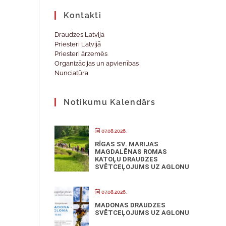
Kontakti
Draudzes Latvijā
Priesteri Latvijā
Priesteri ārzemēs
Organizācijas un apvienības
Nunciatūra
Notikumu Kalendārs
07.08.2026.
RĪGAS SV. MARIJAS
MAGDALĒNAS ROMAS
KATOĻU DRAUDZES
SVĒTCEĻOJUMS UZ AGLONU
07.08.2026.
MADONAS DRAUDZES
SVĒTCEĻOJUMS UZ AGLONU