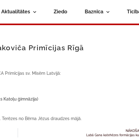
Aktualitātes
Ziedo
Baznīca
Ticī
koviča Primīcijas Rīgā
 Primīcijas sv. Misēm Latvijā:
as Katoļu ģimnāzija)
v. Terēzes no Bērna Jēzus draudzes mājā.
NĀKOŠA
Labā Gana katehēzes formācijas ku