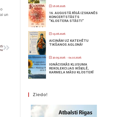
16.08.2026.
40
16. AUGUSTĀ RĪGĀ IZSKANĒS
ai un
KONCERTSTĀSTS
“KLOSTERA STĀSTI”
19.08.2026.
AICINĀM UZ KATEHĒTU
TIKŠANOS AGLONĀ!
IS
ona
30.09.2026.
- 04.10.2026.
IGNĀCISKĀS KLUSUMA
REKOLEKCIJAS IKŠĶILĒ,
KARMELA MĀSU KLOSTERĪ
Ziedo!