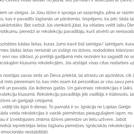
o cilvēks vēlas savākt no jauna, šeit pirmkārt ir attiecības ar Dievu, 
biem un steigas.
Ja Jūsu dzīve ir spraiga un saspringta, pilna ar raizē
ks, kas ir pavadīts lūgšanās un pārdomās. Iespējams, ka pēc šāda la
sakārtotāks. Bet varbūt Jūs vienkārši jūtat, ka vēlaties veltīt laiku D
 notikumu, pieredzi ar rekolekciju pavadītāju, kurš atvērti un nenosodo
pzināties kādas lietas, kuras Jums kavē būt laimīgai/ laimīgam, kur
lamies šādas lietas nerisināt un izslēgt no dzīves, nododoties televizo
evi nav sliktas), jo pretējā gadījumā mēs nezinām ko sagaidīt no se
nāciskajām klusuma rekolekcijām, Jūs atstājat visas citas nodarbes u
nostājas savas sirds un Dieva priekšā, lai atrastu un apzinātos, cik ļo
a, kad mēs pieņemam to, kas mēs esam kā personības ar visu savu per
īl un pavada Jūs ikdienas gaitās. Un galvenais: rekolekcijas ir laiks, 
olekciju klusumā. Rekolekciju pavadītājs jeb vadītājs ir klātesošs, la
 dzīves un garīgajā ceļojumā.
dēji tās ilgst 6 dienas. To pamatā ir sv. Ignācija no Lojolas
Garīgo
āda veida rekolekcijas ir vairāk piemērotas pieaugušajiem (apm. no 
au ir izveidojusies zināma dzīves pieredze un lietu uztvere. Jabūt
nebūt iepriekšējas lielas lūgšanu pieredzes. Ignāciskās rekolekcijas 
emocionālo nestabilitāti.