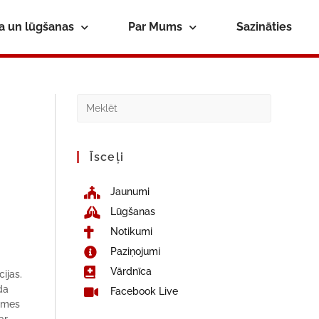
ba un lūgšanas
Par Mums
Sazināties
Īsceļi
Jaunumi
Lūgšanas
Notikumi
Paziņojumi
Vārdnīca
ijas.
da
Facebook Live
lsmes