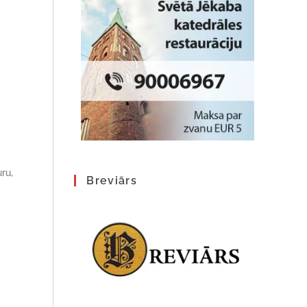
ru,
Breviārs