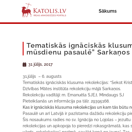
Sākums
Tematiskās ignāciskās klusum
mūsdienu pasaulē” Sarkaņos
31 jūlijs, 2017
31.jūlijs – 6. augusts
Tematiskās ignāciskās klusuma rekolekcijas: “Sekot Kr
Dzīvības Mātes institūta rekolekciju mājā Sarkaņos.
Rekolekciju vadītāji:
m. Emanuēla SJE,t. Mindaugs SJ
Pieteikšanās un informācija pa tālr. 29395168.
Kas ir ignāciskās klusuma rekolekcijas un kam tās būtu 
Pasaulē un arī Latvijā ir pazīstama dažādu rekolekciju pi
Šis nosaukums radies no sv. Ignācija no Lojolas – jezuītu
rekolekcijas un apkopoja to pieredzi rokasgrāmatā, kas s