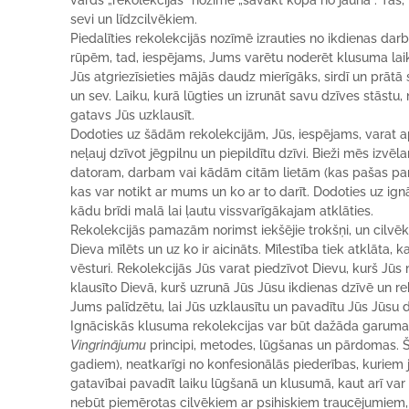
vārds „rekolekcijas” nozīmē „savākt kopā no jauna”. Tas, k
sevi un līdzcilvēkiem.
Piedalīties rekolekcijās nozīmē izrauties no ikdienas dar
rūpēm, tad, iespējams, Jums varētu noderēt klusuma lai
Jūs atgriezīsieties mājās daudz mierīgāks, sirdī un prātā 
un sev. Laiku, kurā lūgties un izrunāt savu dzīves stāstu,
gatavs Jūs uzklausīt.
Dodoties uz šādām rekolekcijām, Jūs, iespējams, varat a
neļauj dzīvot jēgpilnu un piepildītu dzīvi. Bieži mēs izvē
datoram, darbam vai kādām citām lietām (kas pašas par s
kas var notikt ar mums un ko ar to darīt. Dodoties uz ig
kādu brīdi malā lai ļautu vissvarīgākajam atklāties.
Rekolekcijās pamazām norimst iekšējie trokšņi, un cilvēks 
Dieva mīlēts un uz ko ir aicināts. Mīlestība tiek atklāt
vēsturi. Rekolekcijās Jūs varat piedzīvot Dievu, kurš Jūs m
klausīto Dievā, kurš uzrunā Jūs Jūsu ikdienas dzīvē un rek
Jums palīdzētu, lai Jūs uzklausītu un pavadītu Jūs Jūsu
Ignāciskās klusuma rekolekcijas var būt dažāda garuma, vi
Vingrinājumu
principi, metodes, lūgšanas un pārdomas. Š
gadiem), neatkarīgi no konfesionālās piederības, kuriem j
gatavībai pavadīt laiku lūgšanā un klusumā, kaut arī var 
nebūt piemērotas cilvēkiem ar psihiskiem traucējumiem, 