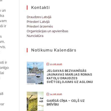
ar
Kontakti
m un
ika
Draudzes Latvijā
ievam
Priesteri Latvijā
ši ir
Priesteri ārzemēs
Organizācijas un apvienības
Nunciatūra
as
ram,
vis,
Notikumu Kalendārs
z
ti ir
10.08.2026.
sonīgo
JELGAVAS BEZVAINĪGĀS
lai
JAUNAVAS MARIJAS ROMAS
i
KATOĻU DRAUDZES
SVĒTCEĻOJUMS UZ AGLONU
18
14.08.2026.
GARĪGĀ CĪŅA – CEĻŠ UZ
var
BRĪVĪBU