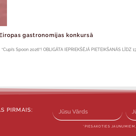
ā Eiropas gastronomijas konkursā
sā “Cupi’s Spoon 2026”! OBLIGĀTA IEPRIEKŠĒJĀ PIETEIKŠANĀS LĪDZ 17
S PIRMAIS:
*PIESAKOTIES JAUNUMIEM,