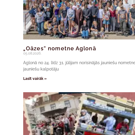
„Oāzes” nometne Aglonā
05.08.2026.
Aglonā no 24. līdz 31. jūlijam norisinājās jauniešu nomet
jauniešu kalpotāju
Lasīt vairāk »