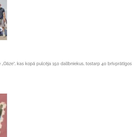
ne „Oāze”, kas kopā pulcēja 150 dalībniekus, tostarp 40 brīvprātīgos