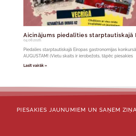
Aicinājums piedalīties starptautiskaj
04.08.2026.
Piedalies starptautiskajā Eiropas gastronomijas konkur
AUGUSTAM! (Vietu skaits ir ierobežots, tāpēc piesakies
Lasīt vairāk »
PIESAKIES JAUNUMIEM UN SAŅEM ZIŅA