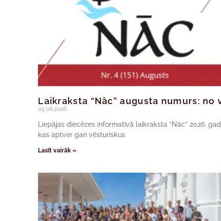
Laikraksta “Nāc” augusta numurs: no v
05.08.2026.
Liepājas diecēzes informatīvā laikraksta “Nāc” 2026. ga
kas aptver gan vēsturiskus
Lasīt vairāk »