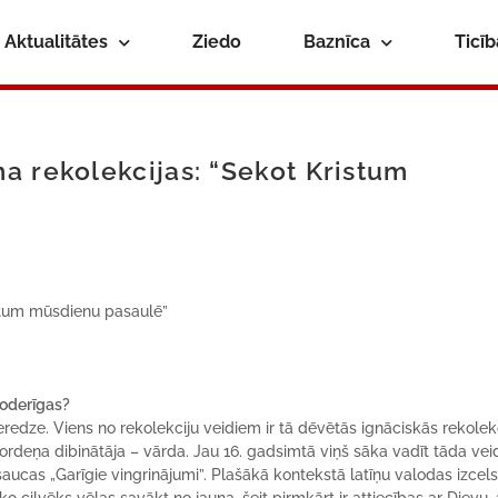
Aktualitātes
Ziedo
Baznīca
Ticī
a rekolekcijas: “Sekot Kristum
istum mūsdienu pasaulē”
noderīgas?
eredze. Viens no rekolekciju veidiem ir tā dēvētās ignāciskās rekolekc
 ordeņa dibinātāja – vārda. Jau 16. gadsimtā viņš sāka vadīt tāda vei
aucas „Garīgie vingrinājumi”. Plašākā kontekstā latīņu valodas izce