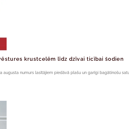
ēstures krustcelēm līdz dzīvai ticībai šodien
da augusta numurs lasītājiem piedāvā plašu un garīgi bagātinošu satu