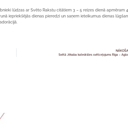
lībnieki lūdzas ar Svēto Rakstu citātiem 3 – 5 reizes dienā apmēram 
ārrunā iepriekšējās dienas pieredzi un saņem ieteikumus dienas lūgšan
adorācijā.
NĀKOŠA
Svētā Jēkaba katedrāles svētceļojums Rīga – Agl