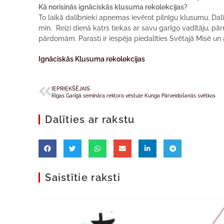
Kā norisinās ignāciskās klusuma rekolekcijas?
To laikā dalībnieki apņemas ievērot pilnīgu klusumu. Da
min. Reizi dienā katrs tiekas ar savu garīgo vadītāju, p
pārdomām. Parasti ir iespēja piedalīties Svētajā Misē un 
Ignāciskās Klusuma rekolekcijas
IEPRIEKŠĒJAIS
Rīgas Garīgā semināra rektora vēstule Kunga Pārveidošanās svētkos
Dalīties ar rakstu
Saistītie raksti