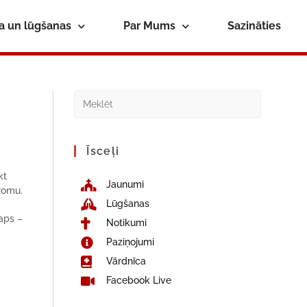
ba un lūgšanas
Par Mums
Sazināties
Īsceļi
kt
Jaunumi
Romu.
Lūgšanas
kaps –
Notikumi
Paziņojumi
Vārdnīca
Facebook Live