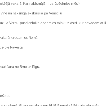
iek
šējā vakarā
.
Par naktsm
ājā
m par
ūpēsimies mēs.)
s
Vīnē
un naksnīga ekskursija pa
Venēciju
 uz
La Vernu
, pusdienlaikā dodamies tālāk uz
Asīzi
, kur pavadām atli
n vakarā ierodamies
Rom
ā
.
ce
pie P
āvesta
zbraukšana no Brno uz Rīgu.
bežots.
4.augustam
). Pirmo iemaksu
100 EUR
jāiemaksā līdz pieteikšanā
s