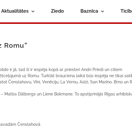
Aktualitātes
Ziedo
Baznīca
Ticī
uz Romu”
ilde ir j
ā, tad šī
ir iesp
ēja
kopā ar priesteri Andri Priedi
un citiem
vētceļojumā uz Romu.
Turkl
ā
t
brauciena laik
ā bū
s iesp
ēja ne tikai sati
stot
Čenstahovu, Vī
ni, Ven
ēciju, La Vernu, Asī
zi, San Mar
ī
no, Brno un 
i – Matī
ss D
ālbergs un L
iene Bokmane. To apstiprinājis Rīgas arhibīs
i pavadām
Čenstahovā