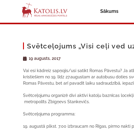
Sākums
Svētceļojums „Visi ceļi ved 
19 augusts, 2017
Vai esi kādreiz sapņojis/usi satikt Romas Pā
vestu? Ja atb
kristie
šiem
no 19. līdz
27.augustam
ar autobusu
doties s
Romas Pā
vestu, bet ar
ī pavadīt laiku sadraudzībā
, iepaz
ī
Sv
ētceļojumu organizē divi aktīvi katoļu baznī
cas locek
ļ
metropol
īts Zbigņevs Stankevič
s.
Sv
ētceļ
ojuma programma:
19. augustā
plkst. 7.00 izbraucam no Rīgas, pirmo nakt