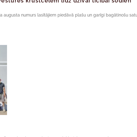
ēstures krustcelēm līdz dzīvai ticībai šodien
da augusta numurs lasītājiem piedāvā plašu un garīgi bagātinošu satu