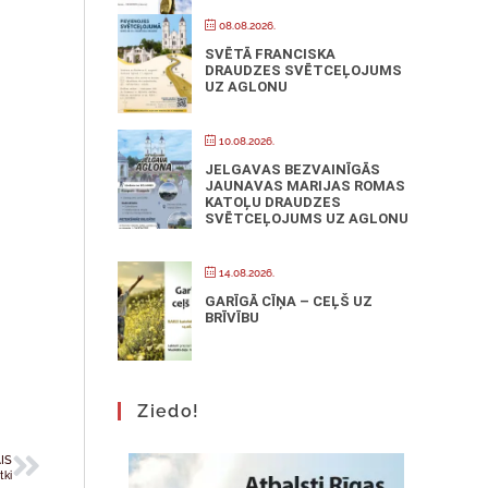
08.08.2026.
SVĒTĀ FRANCISKA
DRAUDZES SVĒTCEĻOJUMS
UZ AGLONU
10.08.2026.
JELGAVAS BEZVAINĪGĀS
JAUNAVAS MARIJAS ROMAS
KATOĻU DRAUDZES
SVĒTCEĻOJUMS UZ AGLONU
14.08.2026.
GARĪGĀ CĪŅA – CEĻŠ UZ
BRĪVĪBU
Ziedo!
IS
tki