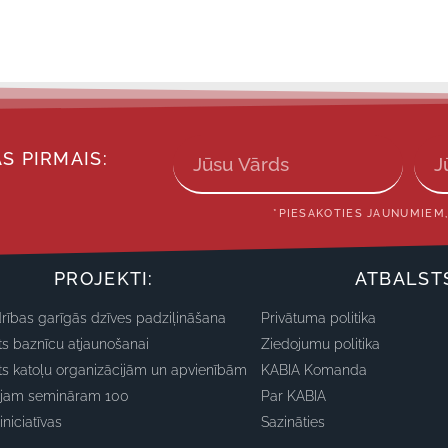
S PIRMAIS:
*PIESAKOTIES JAUNUMIEM,
PROJEKTI:
ATBALST
rības garīgās dzīves padziļināšana
Privātuma politika
ts baznīcu atjaunošanai
Ziedojumu politika
ts katoļu organizācijām un apvienībām
KABIA Komanda
ajam semināram 100
Par KABIA
iniciatīvas
Sazināties