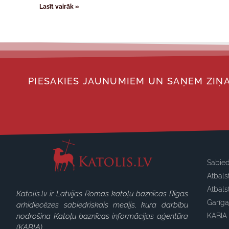
Lasīt vairāk »
PIESAKIES JAUNUMIEM UN SAŅEM ZIŅA
Sabied
Atbals
Atbals
Katolis.lv ir Latvijas Romas katoļu baznīcas Rīgas
Garīg
arhidiecēzes sabiedriskais medijs, kura darbību
nodrošina Katoļu baznīcas informācijas aģentūra
KABIA 
(KABIA).