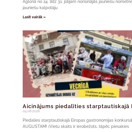
Aglonā no 24. līdz 31. jūlijam norisinājās jauniešu nomet
jauniešu kalpotāju
Lasīt vairāk »
Aicinājums piedalīties starptautiskaj
04.08.2026.
Piedalies starptautiskajā Eiropas gastronomijas konkur
AUGUSTAM! (Vietu skaits ir ierobežots, tāpēc piesakies