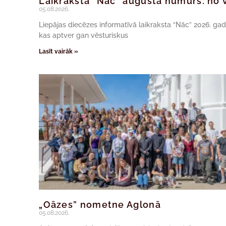
Laikraksta “Nāc” augusta numurs: no v
05.08.2026.
Liepājas diecēzes informatīvā laikraksta “Nāc” 2026. ga
kas aptver gan vēsturiskus
Lasīt vairāk »
„Oāzes” nometne Aglonā
05.08.2026.