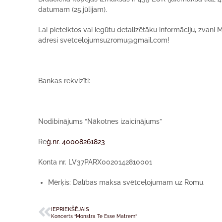
datumam (25.j
ū
lijam).
Lai pieteiktos vai iegūtu detalizētāku informāciju, zvani
M
adresi
svetcelojumsuzromu@gmail.com
!
Bankas rekvizī
ti:
Nodibinājums “Nākotnes izaicinājums”
Re
ģ.nr
.
40008261823
Konta nr. LV37PARX0020142810001
Mērķ
is: Dal
ības maksa svētceļojumam uz Romu.
IEPRIEKŠĒJAIS
Koncerts “Monstra Te Esse Matrem”