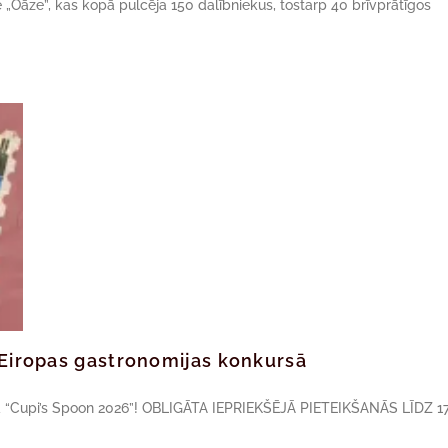
ne „Oāze”, kas kopā pulcēja 150 dalībniekus, tostarp 40 brīvprātīgos
ā Eiropas gastronomijas konkursā
sā “Cupi’s Spoon 2026”! OBLIGĀTA IEPRIEKŠĒJĀ PIETEIKŠANĀS LĪDZ 17