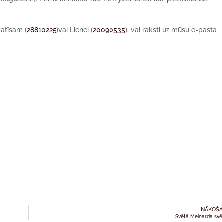
atīsam (
28810225
)
vai
Lienei (
20090535
)
, vai raksti uz mū
su e-pasta
NĀKOŠA
Svētā Meinarda svē