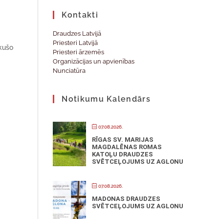
Kontakti
Draudzes Latvijā
Priesteri Latvijā
kuš
o
Priesteri ārzemēs
Organizācijas un apvienības
Nunciatūra
Notikumu Kalendārs
07.08.2026.
RĪGAS SV. MARIJAS
MAGDALĒNAS ROMAS
KATOĻU DRAUDZES
SVĒTCEĻOJUMS UZ AGLONU
07.08.2026.
MADONAS DRAUDZES
SVĒTCEĻOJUMS UZ AGLONU