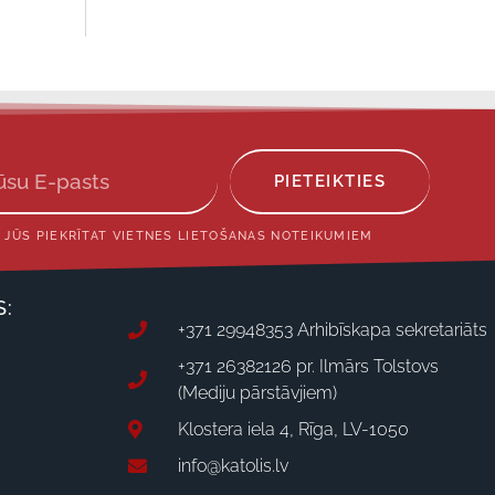
PIETEIKTIES
 JŪS PIEKRĪTAT VIETNES LIETOŠANAS NOTEIKUMIEM
S:
+371 29948353 Arhibīskapa sekretariāts
+371 26382126 pr. Ilmārs Tolstovs
(Mediju pārstāvjiem)
Klostera iela 4, Rīga, LV-1050
info@katolis.lv