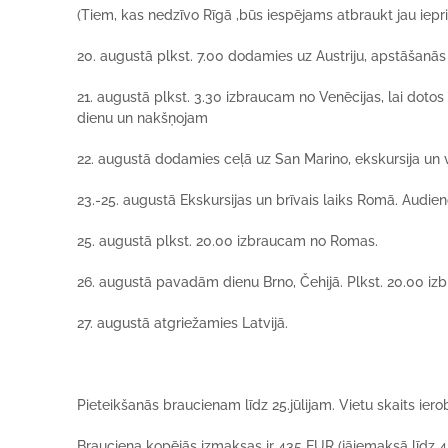
(Tiem, kas nedzī
vo R
īgā
,b
ū
s iesp
ē
jams atbraukt jau iepr
20. augustā
plkst. 7.00 dodamies uz Austriju, apstāšanā
21. augustā
plkst. 3.30 izbraucam no Venēcijas, lai dotos
dienu un nak
šņojam
22. augustā
dodamies ceļā uz
San Marino
, ekskursija u
23.-25. augustā
Ekskursijas un brī
vais
laiks
Rom
ā
.
Audien
25. augustā
plkst. 20.00 izbraucam no Romas.
26. augustā
pavadā
m dienu
Brno
, Č
ehij
ā. Plkst. 20.00 i
27. augustā
atgrie
žamies Latvijā.
Pieteik
šanā
s braucienam
līdz 25.jūlijam
.
Vietu skaits iero
Brauciena kop
ējās izmaksas ir
435 EUR
(jāiemaksā
līdz 