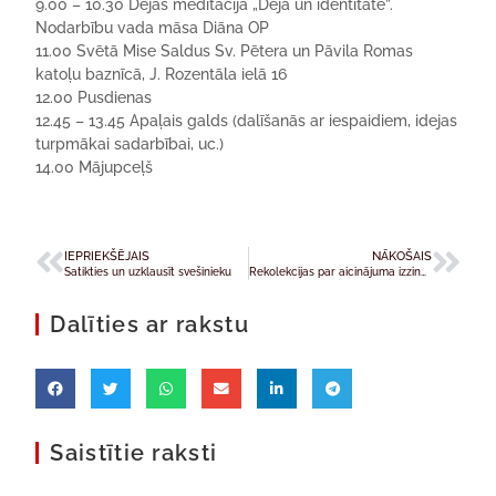
9.00 – 10.30 Dejas meditācija „Deja un identitāte”.
Nodarbību vada māsa Diāna OP
11.00 Svētā Mise
Saldus Sv. Pētera un Pāvila Romas
katoļu baznīcā, J. Rozentāla ielā 16
12.00 Pusdienas
12.45 – 13.45 Apaļais galds (dalīšanās ar iespaidiem, idejas
turpmākai sadarbībai,
uc
.)
14.00 Mājupceļš
IEPRIEKŠĒJAIS
NĀKOŠAIS
Satikties un uzklausīt svešinieku
Rekolekcijas par aicinājuma izzināšanu māsu kalpoņu klosterī
Dalīties ar rakstu
Saistītie raksti