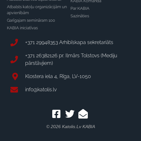
KABIA Komanda
Atbalsts katoļu organizācijām un
Par KABIA
apvienībām
Sazināties
Garīgajam semināram 100
KABIA iniciatīvas
+371 29948353 Arhibīskapa sekretariāts
+371 26382126 pr. Ilmārs Tolstovs (Mediju
pārstāvjiem)
Klostera iela 4, Rīga, LV-1050
info@katolis.lv
© 2026 Katolis.lv KABIA