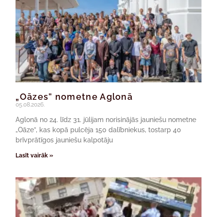
„Oāzes” nometne Aglonā
05.08.2026.
Aglonā no 24. līdz 31. jūlijam norisinājās jauniešu nometne
„Oāze”, kas kopā pulcēja 150 dalībniekus, tostarp 40
brīvprātīgos jauniešu kalpotāju
Lasīt vairāk »