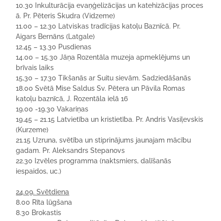
10.30
Inkulturācija
evaņģelizācijas
un
katehizācijas
proces
ā.
Pr. Pēteris
Skudra (Vidzeme)
11.00 – 12.30 Latviskas tradīcijas katoļu
Baznīcā
. Pr.
Aigars
Bernāns
(Latgale)
12.45 – 13.30 Pusdiena
s
14.00 – 15.30 Jāņa Rozentāla muzeja apmeklējums un
brīvais laiks
15,30 – 17.30 Tikšanās ar Suitu sievām. Sadziedāšanās
18.00 Svētā Mise Saldus Sv. Pētera un Pāvila Romas
katoļu baznīcā, J. Rozentāla ielā 16
19.00 -19.30 Vakariņas
19.45 – 21.15 Latvietība un kristietība. Pr. Andris Vasiļevskis
(Kurzeme)
21.15 Uzruna, svētība un stiprinājums jaunajam mācību
gadam. Pr. Aleksandrs Stepanovs
22.30
Izvēles programma (naktsmiers, dalīšanās
iespaidos,
uc
.)
24.09. Svētdiena
8.00 Rīta lūgšana
8.30 Brokastis