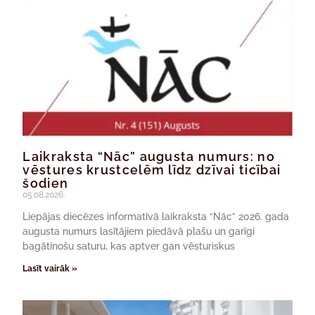
Laikraksta “Nāc” augusta numurs: no
vēstures krustcelēm līdz dzīvai ticībai
šodien
05.08.2026.
Liepājas diecēzes informatīvā laikraksta “Nāc” 2026. gada
augusta numurs lasītājiem piedāvā plašu un garīgi
bagātinošu saturu, kas aptver gan vēsturiskus
Lasīt vairāk »