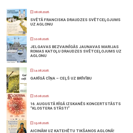
08.08.2026.
SVĒTĀ FRANCISKA DRAUDZES SVĒTCEĻOJUMS
UZ AGLONU
10.08.2026.
JELGAVAS BEZVAINĪGĀS JAUNAVAS MARIJAS
ROMAS KATOĻU DRAUDZES SVĒTCEĻOJUMS UZ
AGLONU
14.08.2026.
GARĪGĀ CĪŅA – CEĻŠ UZ BRĪVĪBU
16.08.2026.
16. AUGUSTĀ RĪGĀ IZSKANĒS KONCERTSTĀSTS
“KLOSTERA STĀSTI”
19.08.2026.
AICINĀM UZ KATEHĒTU TIKŠANOS AGLONĀ!