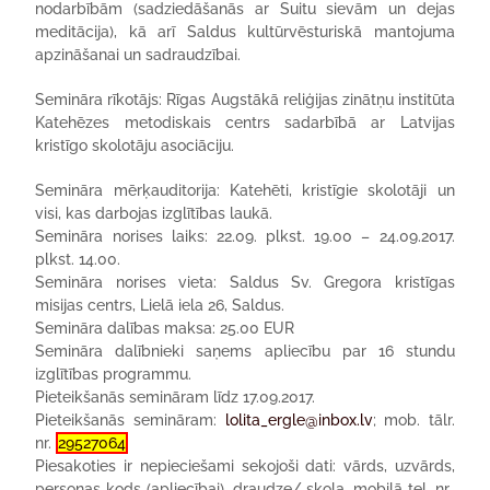
nodarbībām (sadziedāšanās ar Suitu sievām un dejas
meditācija), kā arī Saldus kultūrvēsturiskā mantojuma
apzināšanai un sadraudzībai.
Semināra rīkotājs:
Rīgas Augstākā reliģijas zinātņu institūta
Katehēzes metodiskais centrs sadarbībā ar Latvijas
kristīgo skolotāju asociāciju.
Semināra mērķauditorija:
Katehēti, kristīgie skolotāji un
visi, ka
s darbojas izglītības laukā.
Semināra norises laiks:
22.09. plkst. 19.00 – 24.09.2017.
plkst. 14.00.
Semināra norises vieta:
Saldus Sv. Gregora kristīga
s
misijas centrs, Lielā iela 26
, Saldus.
Semināra dalības maksa:
25
.00 EUR
Semināra dalībnieki
saņems apliecību par 16 stundu
izglītības programmu.
Pieteikšanās semināram līdz
17.09.2017.
Pieteikšanās semināram:
lolita_ergle@inbox.lv
; mob. tālr.
nr.
29527064
Piesakoties ir nepieciešami sekojoši dati:
vārds, uzvārds,
personas kods (apliecībai), d
raudze/ skola, mobilā tel. nr.,