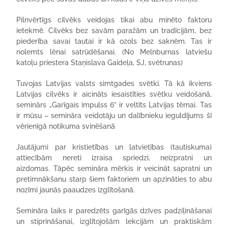
Pilnvērtīgs cilvēks veidojas tikai abu minēto faktoru
ietekmē. Cilvēks bez savām paražām un tradīcijām, bez
piederība savai tautai ir kā ozols bez saknēm. Tas ir
nolemts lēnai satrūdēšanai.
(No
Melnburnas
latviešu
katoļu priestera Staņislava
Gaideļa
,
SJ,
svētrunas
)
Tuvojas Latvijas valsts simtgades svētki. Tā kā ikviens
Latvijas cilvēks ir aicināts iesaistīties svētku veidošanā,
seminārs
„
Garīgais impulss 6” ir veltīts Latvijas tēmai.
Tas
ir mūsu – semināra
veidotāju un dalībnieku
ieguldījums šī
vērienīgā
notikuma
svinēšanā
Jautājumi par kristietības un latvietības (tautiskuma)
attiecībām
nereti izraisa spriedzi, neizpratni un
aizdomas.
Tāpēc semināra mērķis ir veicināt sapratni un
pretimnākšanu starp šiem faktoriem un apzināties to abu
nozīmi jaunās paaudzes izglītošanā.
Semināra laiks ir paredzēts garīgās dzīves padziļināšanai
un stiprināšanai, izglītojošām lekcijām un praktiskām