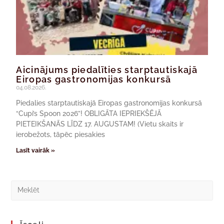
Aicinājums piedalīties starptautiskajā
Eiropas gastronomijas konkursā
04.08.2026.
Piedalies starptautiskajā Eiropas gastronomijas konkursā
“Cupi’s Spoon 2026”! OBLIGĀTA IEPRIEKŠĒJĀ
PIETEIKŠANĀS LĪDZ 17. AUGUSTAM! (Vietu skaits ir
ierobežots, tāpēc piesakies
Lasīt vairāk »