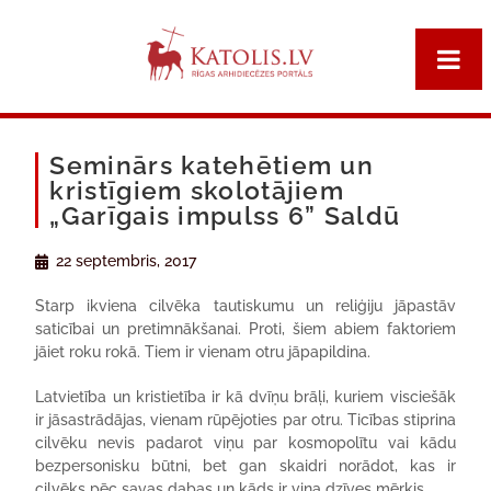
Seminārs katehētiem un
kristīgiem skolotājiem
„Garīgais impulss 6” Saldū
22 septembris, 2017
Starp ikviena cilvēka tautiskumu un reliģiju jāpastāv
saticībai un pretimnākšanai. Proti, šiem abiem faktoriem
jāiet roku rokā. Tiem ir vienam otru jāpapildina.
Latvietība un kristietība ir kā dvīņu brāļi, kuriem visciešāk
ir jāsastrādājas, vienam rūpējoties par otru. Ticības stiprina
cilvēku nevis padarot viņu par kosmopolītu vai kādu
bezpersonisku būtni, bet gan skaidri norādot, kas ir
cilvēks pēc savas dabas un kāds ir viņa dzīves mērķis.