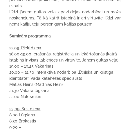
e-pats.
Līdzi jāņem
: gultas veļa, apavi dejas nodarbībai un možs
noskaņojums. Tā kā katrā istabiņā ir arī virtuvīte, līdzi var
ņemt kafiju, tēju personīgām kafijas pauzēm.
Semināra programma
22.09. Piektdiena
18.00-19.00 Ierašanās, reģistrācija un iekārtošanās (katrā
istabiņā ir visas
labierīces
un virtuvīte.
Jāņem gultas veļa
)
19.00 – 19.45 Vakariņas
20.00 – 21.30
Interaktiva
nodarbība „Etniskā un kristīgā
identitāte”. Vada katehēzes speciālists
Matias
Heins
(
Matthias
Hein
)
21.30 Vakara lūgšana
22.00 Naktsmiers
23.09. Sestdiena
8.00 Lūgšana
8.30 Brokastis
9.00 –