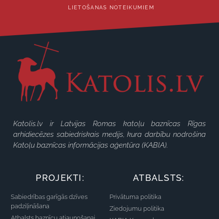
LIETOŠANAS NOTEIKUMIEM
Katolis.lv ir Latvijas Romas katoļu baznīcas Rīgas
arhidiecēzes sabiedriskais medijs, kura darbību nodrošina
Katoļu baznīcas informācijas aģentūra (KABIA).
PROJEKTI:
ATBALSTS:
Sabiedrības garīgās dzīves
Privātuma politika
padziļināšana
Ziedojumu politika
Atbalsts baznīcu atjaunošanai