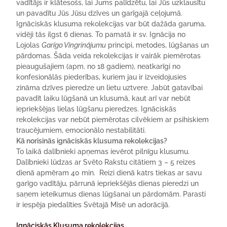
vadītājs ir klātesošs, lai Jums palīdzētu, lai Jūs uzklausītu
un pavadītu Jūs Jūsu dzīves un garīgajā ceļojumā.
Ignāciskās klusuma rekolekcijas var būt dažāda garuma,
vidēji tās ilgst 6 dienas. To pamatā ir sv. Ignācija no
Lojolas
Garīgo Vingrinājumu
principi, metodes, lūgšanas un
pārdomas. Šāda veida rekolekcijas ir vairāk piemērotas
pieaugušajiem (apm. no 18 gadiem), neatkarīgi no
konfesionālās piederības, kuriem jau ir izveidojusies
zināma dzīves pieredze un lietu uztvere. Jabūt gatavībai
pavadīt laiku lūgšanā un klusumā, kaut arī var nebūt
iepriekšējas lielas lūgšanu pieredzes. Ignāciskās
rekolekcijas var nebūt piemērotas cilvēkiem ar psihiskiem
traucējumiem, emocionālo nestabilitāti.
Kā norisinās ignāciskās klusuma rekolekcijas?
To laikā dalībnieki apņemas ievērot pilnīgu klusumu.
Dalībnieki lūdzas ar Svēto Rakstu citātiem 3 – 5 reizes
dienā apmēram 40 min. Reizi dienā katrs tiekas ar savu
garīgo vadītāju, pārrunā iepriekšējās dienas pieredzi un
saņem ieteikumus dienas lūgšanai un pārdomām. Parasti
ir iespēja piedalīties Svētajā Misē un adorācijā.
Ignāciskās Klusuma rekolekcijas