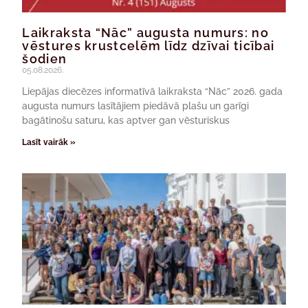
Laikraksta “Nāc” augusta numurs: no
vēstures krustcelēm līdz dzīvai ticībai
šodien
05.08.2026.
Liepājas diecēzes informatīvā laikraksta “Nāc” 2026. gada
augusta numurs lasītājiem piedāvā plašu un garīgi
bagātinošu saturu, kas aptver gan vēsturiskus
Lasīt vairāk »