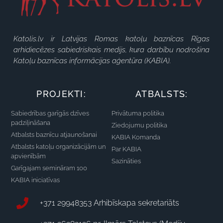
Katolis.lv ir Latvijas Romas katoļu baznīcas Rīgas
arhidiecēzes sabiedriskais medijs, kura darbību nodrošina
Katoļu baznīcas informācijas aģentūra (KABIA).
PROJEKTI:
ATBALSTS:
Sabiedrības garīgās dzīves
Privātuma politika
padziļināšana
Ziedojumu politika
Atbalsts baznīcu atjaunošanai
KABIA Komanda
Atbalsts katoļu organizācijām un
Par KABIA
apvienībām
Sazināties
Garīgajam semināram 100
KABIA iniciatīvas
+371 29948353 Arhibīskapa sekretariāts