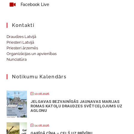
Facebook Live
Kontakti
Draudzes Latvijā
Priesteri Latvijā
Priesteri ārzemēs
Organizācijas un apvienības
Nunciatūra
Notikumu Kalendārs
10.08.2026.
JELGAVAS BEZVAINĪGĀS JAUNAVAS MARIJAS
ROMAS KATOĻU DRAUDZES SVĒTCEĻOJUMS UZ
AGLONU
14.08.2026.
GARĪGĀ CĪŅA – CEĻŠ UZ BRĪVĪBU