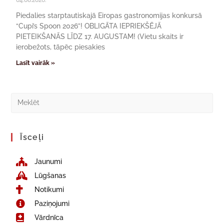
Piedalies starptautiskajā Eiropas gastronomijas konkursā
“Cupi’s Spoon 2026”! OBLIGĀTA IEPRIEKŠĒJĀ
PIETEIKŠANĀS LĪDZ 17. AUGUSTAM! (Vietu skaits ir
ierobežots, tāpēc piesakies
Lasīt vairāk »
Īsceļi
Jaunumi
Lūgšanas
Notikumi
Paziņojumi
Vārdnīca