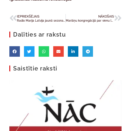
IEPRIEKŠĒJAIS
NĀKOŠAIS
Radio Marija Latvija jaunā sezona sākas ar skaistiem jaunumiem
Mariāņu kongregācijā par vienu locekli vairāk
Dalīties ar rakstu
Saistītie raksti