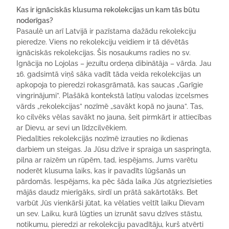
Kas ir ignāciskās klusuma rekolekcijas un kam tās būtu
noderīgas?
Pasaulē un arī Latvijā ir pazīstama dažādu rekolekciju
pieredze. Viens no rekolekciju veidiem ir tā dēvētās
ignāciskās rekolekcijas. Šis nosaukums radies no sv.
Ignācija no Lojolas – jezuītu ordeņa dibinātāja – vārda. Jau
16. gadsimtā viņš sāka vadīt tāda veida rekolekcijas un
apkopoja to pieredzi rokasgrāmatā, kas saucas „Garīgie
vingrinājumi”. Plašākā kontekstā latīņu valodas izcelsmes
vārds „rekolekcijas” nozīmē „savākt kopā no jauna”. Tas,
ko cilvēks vēlas savākt no jauna, šeit pirmkārt ir attiecības
ar Dievu, ar sevi un līdzcilvēkiem.
Piedalīties rekolekcijās nozīmē izrauties no ikdienas
darbiem un steigas.
Ja Jūsu dzīve ir spraiga un saspringta,
pilna ar raizēm un rūpēm, tad, iespējams, Jums varētu
noderēt klusuma laiks, kas ir pavadīts lūgšanās un
pārdomās. Iespējams, ka pēc šāda laika Jūs atgriezīsieties
mājās daudz mierīgāks, sirdī un prātā sakārtotāks. Bet
varbūt Jūs vienkārši jūtat, ka vēlaties veltīt laiku Dievam
un sev. Laiku, kurā lūgties un izrunāt savu dzīves stāstu,
notikumu, pieredzi ar rekolekciju pavadītāju, kurš atvērti