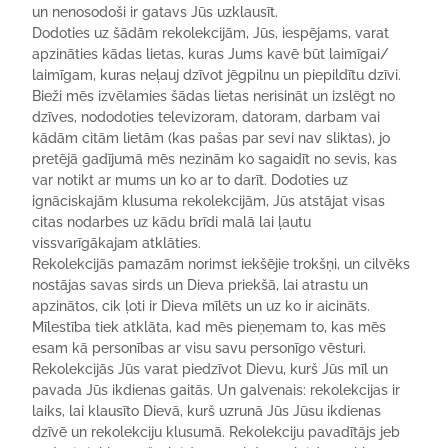
un nenosodoši ir gatavs Jūs uzklausīt.
Dodoties uz šādām rekolekcijām, Jūs, iespējams, varat
apzināties kādas lietas, kuras Jums kavē būt laimīgai/
laimīgam, kuras neļauj dzīvot jēgpilnu un piepildītu dzīvi.
Bieži mēs izvēlamies šādas lietas nerisināt un izslēgt no
dzīves, nododoties televizoram, datoram, darbam vai
kādām citām lietām (kas pašas par sevi nav sliktas), jo
pretējā gadījumā mēs nezinām ko sagaidīt no sevis, kas
var notikt ar mums un ko ar to darīt. Dodoties uz
ignāciskajām klusuma rekolekcijām, Jūs atstājat visas
citas nodarbes uz kādu brīdi malā lai ļautu
vissvarīgākajam atklāties.
Rekolekcijās pamazām norimst iekšējie trokšņi, un cilvēks
nostājas savas sirds un Dieva priekšā, lai atrastu un
apzinātos, cik ļoti ir Dieva mīlēts un uz ko ir aicināts.
Mīlestība tiek atklāta, kad mēs pieņemam to, kas mēs
esam kā personības ar visu savu personīgo vēsturi.
Rekolekcijās Jūs varat piedzīvot Dievu, kurš Jūs mīl un
pavada Jūs ikdienas gaitās. Un galvenais: rekolekcijas ir
laiks, lai klausīto Dievā, kurš uzrunā Jūs Jūsu ikdienas
dzīvē un rekolekciju klusumā. Rekolekciju pavadītājs jeb