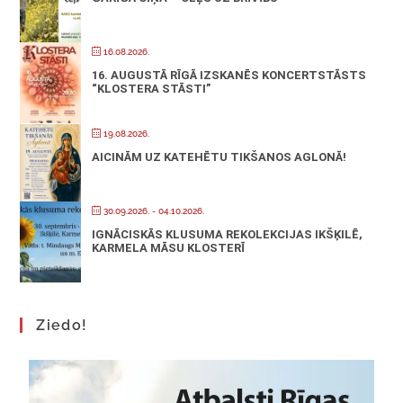
16.08.2026.
16. AUGUSTĀ RĪGĀ IZSKANĒS KONCERTSTĀSTS
“KLOSTERA STĀSTI”
19.08.2026.
AICINĀM UZ KATEHĒTU TIKŠANOS AGLONĀ!
30.09.2026.
- 04.10.2026.
IGNĀCISKĀS KLUSUMA REKOLEKCIJAS IKŠĶILĒ,
KARMELA MĀSU KLOSTERĪ
Ziedo!