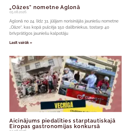
„Oāzes” nometne Aglonā
05.08.2026.
Aglonā no 24. līdz 31. jūlijam norisinājās jauniešu nometne
„Oāze”, kas kopā pulcēja 150 dalībniekus, tostarp 40
brīvprātīgos jauniešu kalpotāju
Lasīt vairāk »
Aicinājums piedalīties starptautiskajā
Eiropas gastronomijas konkursā
04.08.2026.