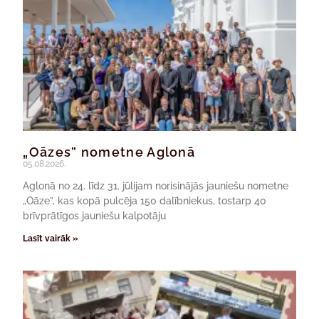
„Oāzes” nometne Aglonā
05.08.2026.
Aglonā no 24. līdz 31. jūlijam norisinājās jauniešu nometne
„Oāze”, kas kopā pulcēja 150 dalībniekus, tostarp 40
brīvprātīgos jauniešu kalpotāju
Lasīt vairāk »