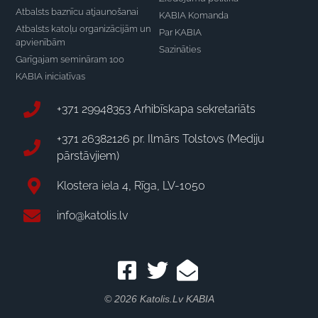
Atbalsts baznīcu atjaunošanai
KABIA Komanda
Atbalsts katoļu organizācijām un
Par KABIA
apvienībām
Sazināties
Garīgajam semināram 100
KABIA iniciatīvas
+371 29948353 Arhibīskapa sekretariāts
+371 26382126 pr. Ilmārs Tolstovs (Mediju
pārstāvjiem)
Klostera iela 4, Rīga, LV-1050
info@katolis.lv
© 2026 Katolis.lv KABIA