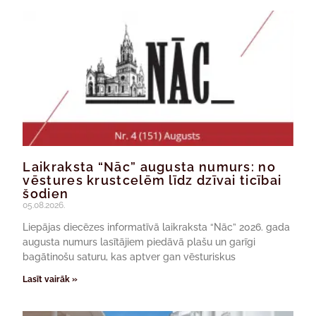
Laikraksta “Nāc” augusta numurs: no
vēstures krustcelēm līdz dzīvai ticībai
šodien
05.08.2026.
Liepājas diecēzes informatīvā laikraksta “Nāc” 2026. gada
augusta numurs lasītājiem piedāvā plašu un garīgi
bagātinošu saturu, kas aptver gan vēsturiskus
Lasīt vairāk »