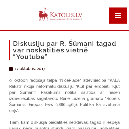
Diskusiju par R. Šūmani tagad
var noskatīties vietnē
“Youtube”
17 oktobris, 2017
9. oktobrī radošajā telpā “NicePlace” izdevniecība “KALA
Raksti” rīkoja neformālu diskusiju “Kļūt par eiropieti. Kļūt
par Šūmani”. Pasākums notika saistībā ar nesen
izdevniecības sagatavoto Renē Ležēna grāmatu “Robērs
Šūmanis, Eiropas tēvs (1886-1963). Politika kā svētuma
ceļš”.
Tiem, kam diskusijā piedalīties neizdevās, tagad ir iespēja
vairāk nekā pusotru stundu garo pasākumu noskatīties