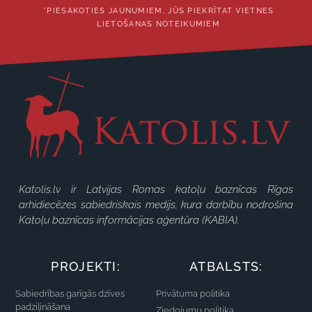
*PIESAKOTIES JAUNUMIEM, JŪS PIEKRĪTAT VIETNES
LIETOŠANAS NOTEIKUMIEM
Katolis.lv ir Latvijas Romas katoļu baznīcas Rīgas
arhidiecēzes sabiedriskais medijs, kura darbību nodrošina
Katoļu baznīcas informācijas aģentūra (KABIA).
PROJEKTI:
ATBALSTS:
Sabiedrības garīgās dzīves
Privātuma politika
padziļināšana
Ziedojumu politika