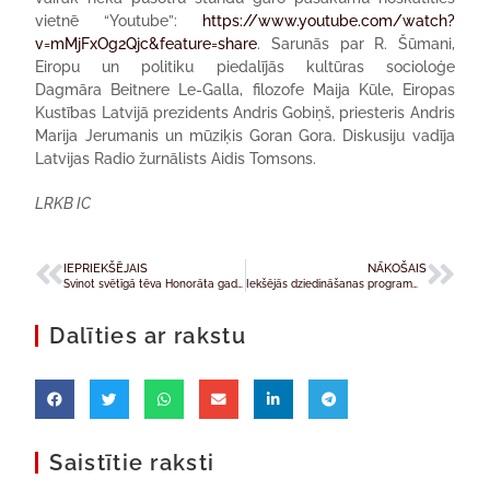
vietnē “Youtube”:
https://www.youtube.com/watch?
v=mMjFxOg2Qjc&feature=share
. Sarunās par R. Šūmani,
Eiropu un politiku piedalījās kultūras socioloģe
Dagmāra Beitnere Le-Galla, filozofe Maija Kūle, Eiropas
Kustības Latvijā prezidents Andris Gobiņš, priesteris Andris
Marija Jerumanis un mūziķis Goran Gora. Diskusiju vadīja
Latvijas Radio žurnālists Aidis Tomsons.
LRKB IC
IEPRIEKŠĒJAIS
NĀKOŠAIS
Svinot svētīgā tēva Honorāta gadu Latvijā
Iekšējās dziedināšanas programmā „Dzīvības Straumes”
Dalīties ar rakstu
Saistītie raksti