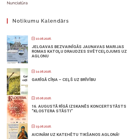
Nunciatūra
Notikumu Kalendārs
10.08.2026.
JELGAVAS BEZVAINĪGĀS JAUNAVAS MARIJAS
ROMAS KATOĻU DRAUDZES SVĒTCEĻOJUMS UZ
AGLONU
14.08.2026.
GARĪGĀ CĪŅA – CEĻŠ UZ BRĪVĪBU
16.08.2026.
16. AUGUSTĀ RĪGĀ IZSKANĒS KONCERTSTĀSTS
“KLOSTERA STĀSTI”
19.08.2026.
AICINĀM UZ KATEHĒTU TIKŠANOS AGLONĀ!