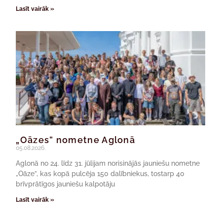
Lasīt vairāk »
„Oāzes” nometne Aglonā
05.08.2026.
Aglonā no 24. līdz 31. jūlijam norisinājās jauniešu nometne
„Oāze”, kas kopā pulcēja 150 dalībniekus, tostarp 40
brīvprātīgos jauniešu kalpotāju
Lasīt vairāk »