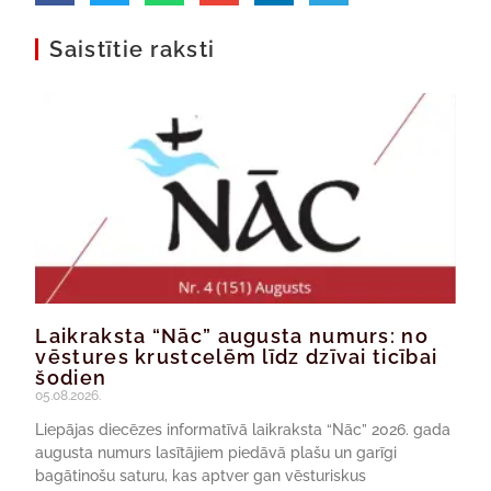
Saistītie raksti
Laikraksta “Nāc” augusta numurs: no
vēstures krustcelēm līdz dzīvai ticībai
šodien
05.08.2026.
Liepājas diecēzes informatīvā laikraksta “Nāc” 2026. gada
augusta numurs lasītājiem piedāvā plašu un garīgi
bagātinošu saturu, kas aptver gan vēsturiskus