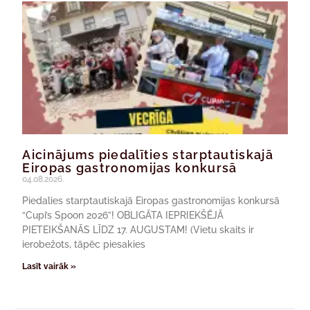
Aicinājums piedalīties starptautiskajā
Eiropas gastronomijas konkursā
04.08.2026.
Piedalies starptautiskajā Eiropas gastronomijas konkursā
“Cupi’s Spoon 2026”! OBLIGĀTA IEPRIEKŠĒJĀ
PIETEIKŠANĀS LĪDZ 17. AUGUSTAM! (Vietu skaits ir
ierobežots, tāpēc piesakies
Lasīt vairāk »