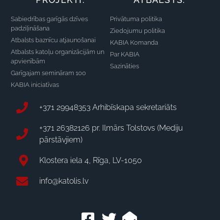
Sabiedrības garīgās dzīves
Privātuma politika
padziļināšana
Ziedojumu politika
Atbalsts baznīcu atjaunošanai
KABIA Komanda
Atbalsts katoļu organizācijām un
Par KABIA
apvienībām
Sazināties
Garīgajam semināram 100
KABIA iniciatīvas
+371 29948353 Arhibīskapa sekretariāts
+371 26382126 pr. Ilmārs Tolstovs (Mediju
pārstāvjiem)
Klostera iela 4, Rīga, LV-1050
info@katolis.lv