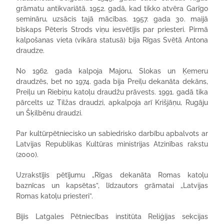
grāmatu antikvariātā. 1952. gadā, kad tikko atvēra Garīgo
semināru, uzsācis tajā mācības. 1957. gada 30. maijā
bīskaps Pēteris Strods viņu iesvētījis par priesteri. Pirmā
kalpošanas vieta (vikāra statusā) bija Rīgas Svētā Antona
draudze.
No 1962. gada kalpoja Majoru, Slokas un Ķemeru
draudzēs, bet no 1974. gada bija Preiļu dekanāta dekāns,
Preiļu un Riebiņu katoļu draudžu prāvests. 1991. gadā tika
pārcelts uz Tilžas draudzi, apkalpoja arī Krišjāņu, Rugāju
un Šķilbēnu draudzi.
Par kultūrpētniecisko un sabiedrisko darbību apbalvots ar
Latvijas Republikas Kultūras ministrijas Atzinības rakstu
(2000).
Uzrakstījis pētījumu „Rīgas dekanāta Romas katoļu
baznīcas un kapsētas”, līdzautors grāmatai „Latvijas
Romas katoļu priesteri”.
Bijis Latgales Pētniecības institūta Reliģijas sekcijas