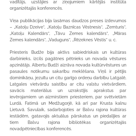
vadītājs, uzstājies ar ziņojumiem kārtējās institūta
organizētajās konferencēs.
Viņa publikācijas bija lasāmas daudzos preses izdevumos
– „Katoļu Dzeive”, „Katoļu Baznīcas Vēstnesis”, „Zemturis”,
„Katoļu Kalendārs”, „Tāvu Zemes kalendārs”, „Māras
Zemes kalendārs”, „Vaduguns”, „Rēzeknes Vēstis” u. c.
Priesteris Budže bija aktīvs sabiedriskais un kultūras
darbinieks, izcils pagātnes pētnieks un novada vēstures
apzinātājs. Albertu Budži aizrāva novada kultūrvēstures un
pasaules notikumu sakarību meklēšana. Viņš ir pētījis
dominikāņu, jezuītu un citu garīgo ordeņu darbību Latgalē,
Latgales vietvārdu saistību ar citu valstu vietvārdiem,
savācis materiālus un uzrakstījis aprakstus par
ievērojamiem un aizmirstiem priesteriem, par svētvietām
Lurdā, Fatimā un Medžugorjē, kā arī par Krusta kalnu
Lietuvā. Savulaik, sadarbojoties ar Balvu rajona kultūras
iestādēm, gatavojis aktuālus pārskatus un piedalījies ar
tiem Balvu rajona bibliotēkas organizētajās
novadpētniecības konferencēs.