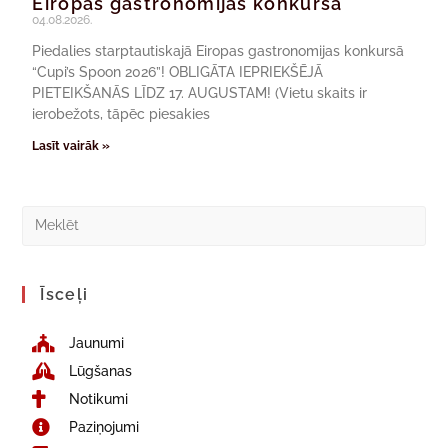
Eiropas gastronomijas konkursā
04.08.2026.
Piedalies starptautiskajā Eiropas gastronomijas konkursā
“Cupi’s Spoon 2026”! OBLIGĀTA IEPRIEKŠĒJĀ
PIETEIKŠANĀS LĪDZ 17. AUGUSTAM! (Vietu skaits ir
ierobežots, tāpēc piesakies
Lasīt vairāk »
Īsceļi
Jaunumi
Lūgšanas
Notikumi
Paziņojumi