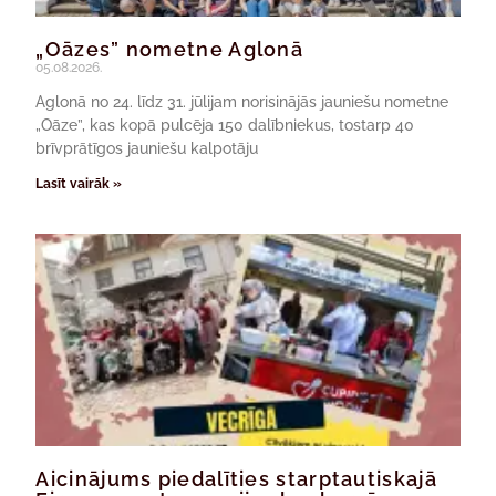
„Oāzes” nometne Aglonā
05.08.2026.
Aglonā no 24. līdz 31. jūlijam norisinājās jauniešu nometne
„Oāze”, kas kopā pulcēja 150 dalībniekus, tostarp 40
brīvprātīgos jauniešu kalpotāju
Lasīt vairāk »
Aicinājums piedalīties starptautiskajā