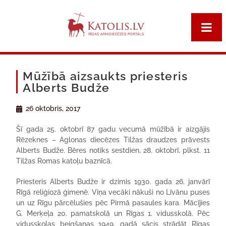
Mūžībā aizsaukts priesteris
Alberts Budže
26 oktobris, 2017
Šī gada 25. oktobrī 87 gadu vecumā mūžībā ir aizgājis
Rēzeknes – Aglonas diecēzes Tilžas draudzes prāvests
Alberts Budže. Bēres notiks sestdien, 28. oktobrī, plkst. 11
Tilžas Romas katoļu baznīcā.
Priesteris Alberts Budže ir dzimis 1930. gada 26. janvārī
Rīgā reliģiozā ģimenē. Viņa vecāki nākuši no Līvānu puses
un uz Rīgu pārcēlušies pēc Pirmā pasaules kara. Mācījies
G. Merķeļa 20. pamatskolā un Rīgas 1. vidusskolā. Pēc
vidusskolas beigšanas 1949. gadā sācis strādāt Rīgas