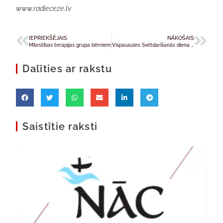
www.radieceze.lv
IEPRIEKŠĒJAIS
NĀKOŠAIS
Mīlestības terapijas grupa bērniem
Vispasaules Svētdarīšanās diena Bolderājas draudzē
Dalīties ar rakstu
Saistītie raksti