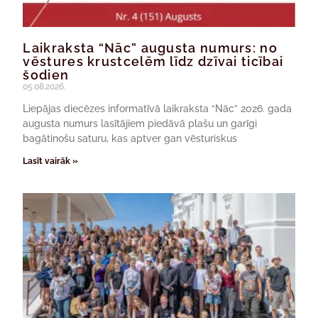
Laikraksta “Nāc” augusta numurs: no
vēstures krustcelēm līdz dzīvai ticībai
šodien
05.08.2026.
Liepājas diecēzes informatīvā laikraksta “Nāc” 2026. gada
augusta numurs lasītājiem piedāvā plašu un garīgi
bagātinošu saturu, kas aptver gan vēsturiskus
Lasīt vairāk »