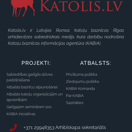
Katolis.lv ir Latvijas Romas katoļu baznīcas Rīgas
arhidiecēzes sabiedriskais medijs, kura darbību nodrošina
Katoļu baznīcas informācijas aģentūra (KABIA).
PROJEKTI:
ATBALSTS:
Sabiedrības garīgās dzīves
Privātuma politika
padziļināšana
Ziedojumu politika
Atbalsts baznīcu atjaunošanai
KABIA Komanda
Atbalsts katoļu organizācijām un
Par KABIA
apvienībām
Sazināties
Garīgajam semināram 100
KABIA iniciatīvas
+371 29948353 Arhibīskapa sekretariāts