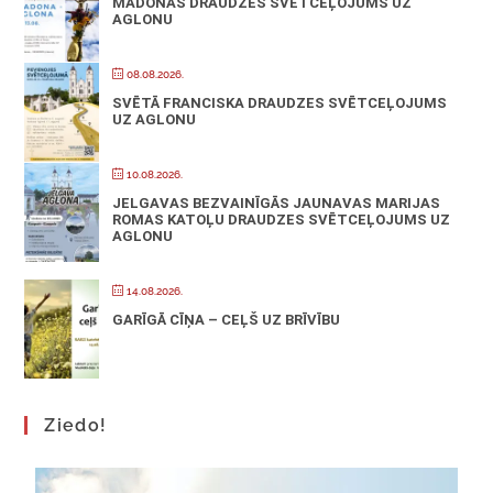
MADONAS DRAUDZES SVĒTCEĻOJUMS UZ
AGLONU
08.08.2026.
SVĒTĀ FRANCISKA DRAUDZES SVĒTCEĻOJUMS
UZ AGLONU
10.08.2026.
JELGAVAS BEZVAINĪGĀS JAUNAVAS MARIJAS
ROMAS KATOĻU DRAUDZES SVĒTCEĻOJUMS UZ
AGLONU
14.08.2026.
GARĪGĀ CĪŅA – CEĻŠ UZ BRĪVĪBU
Ziedo!