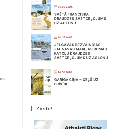
08.08.2026.
SVĒTĀ FRANCISKA
DRAUDZES SVĒTCEĻOJUMS
UZ AGLONU
10.08.2026.
JELGAVAS BEZVAINĪGĀS
JAUNAVAS MARIJAS ROMAS
KATOĻU DRAUDZES
SVĒTCEĻOJUMS UZ AGLONU
14.08.2026.
ru,
GARĪGĀ CĪŅA – CEĻŠ UZ
BRĪVĪBU
Ziedo!