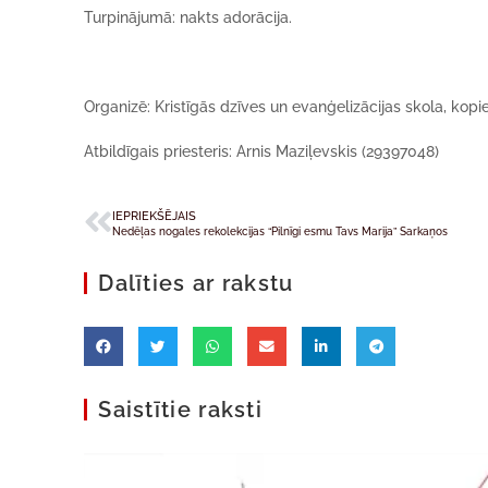
Turpinājumā: nakts adorācija.
Organizē: Kristīgās dzīves un evanģelizācijas skola, kop
Atbildīgais priesteris: Arnis Maziļevskis (29397048)
IEPRIEKŠĒJAIS
Nedēļas nogales rekolekcijas “Pilnīgi esmu Tavs Marija” Sarkaņos
Dalīties ar rakstu
Saistītie raksti