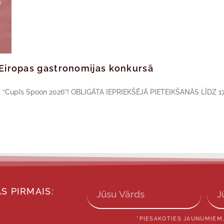
ā Eiropas gastronomijas konkursā
sā “Cupi’s Spoon 2026”! OBLIGĀTA IEPRIEKŠĒJĀ PIETEIKŠANĀS LĪDZ 17
S PIRMAIS:
*PIESAKOTIES JAUNUMIEM,