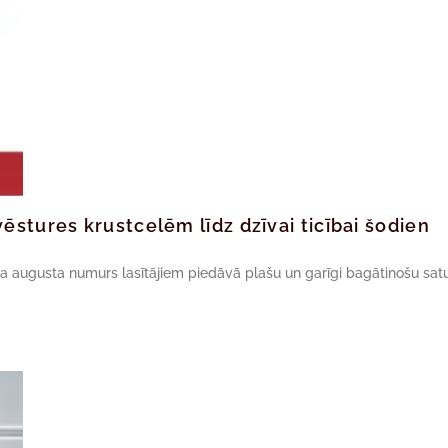
ēstures krustcelēm līdz dzīvai ticībai šodien
da augusta numurs lasītājiem piedāvā plašu un garīgi bagātinošu satu