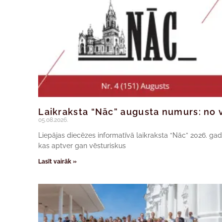
Laikraksta “Nāc” augusta numurs: no v
05.08.2026.
Liepājas diecēzes informatīvā laikraksta “Nāc” 2026. ga
kas aptver gan vēsturiskus
Lasīt vairāk »