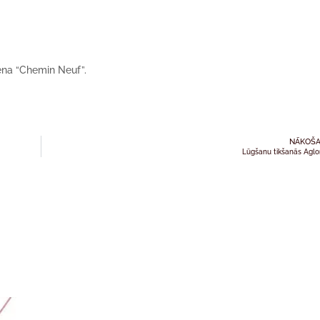
iena “Chemin Neuf”.
NĀKOŠA
Lūgšanu tikšanās Agl