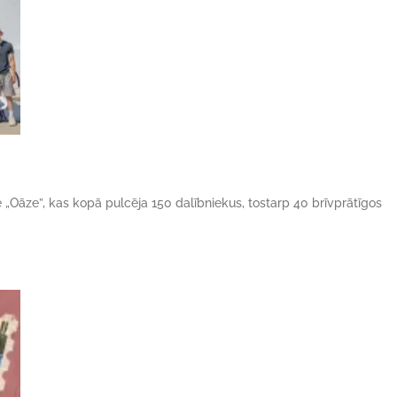
ne „Oāze”, kas kopā pulcēja 150 dalībniekus, tostarp 40 brīvprātīgos