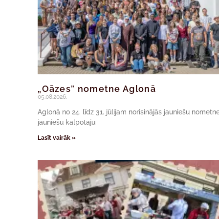
„Oāzes” nometne Aglonā
05.08.2026.
Aglonā no 24. līdz 31. jūlijam norisinājās jauniešu nomet
jauniešu kalpotāju
Lasīt vairāk »