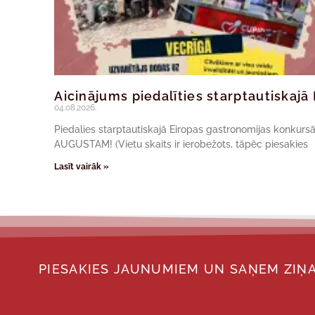
Aicinājums piedalīties starptautiskaj
04.08.2026.
Piedalies starptautiskajā Eiropas gastronomijas konkur
AUGUSTAM! (Vietu skaits ir ierobežots, tāpēc piesakies
Lasīt vairāk »
PIESAKIES JAUNUMIEM UN SAŅEM ZIŅA