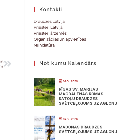
Kontakti
Draudzes Latvijā
Priesteri Latvijā
Priesteri ārzemēs
Organizācijas un apvienības
Nunciatūra
IS
Notikumu Kalendārs
onā
07.08.2026.
RĪGAS SV. MARIJAS
MAGDALĒNAS ROMAS
KATOĻU DRAUDZES
SVĒTCEĻOJUMS UZ AGLONU
07.08.2026.
MADONAS DRAUDZES
SVĒTCEĻOJUMS UZ AGLONU