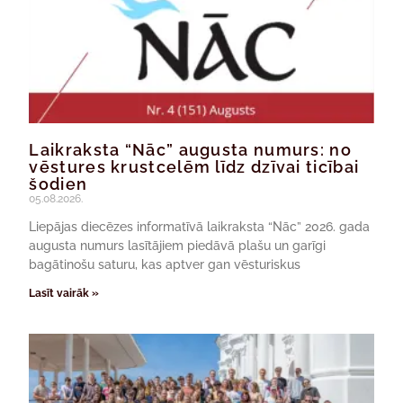
Laikraksta “Nāc” augusta numurs: no
vēstures krustcelēm līdz dzīvai ticībai
šodien
05.08.2026.
Liepājas diecēzes informatīvā laikraksta “Nāc” 2026. gada
augusta numurs lasītājiem piedāvā plašu un garīgi
bagātinošu saturu, kas aptver gan vēsturiskus
Lasīt vairāk »