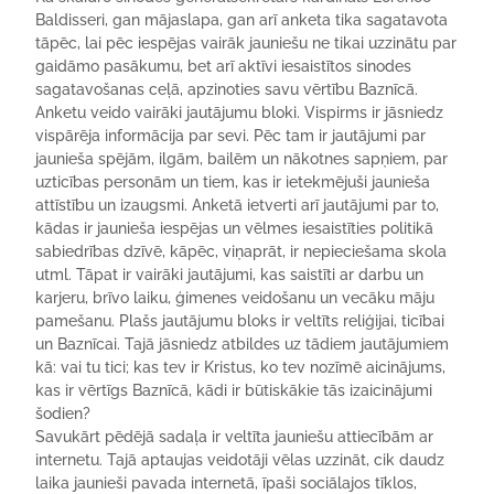
Baldisseri, gan mājaslapa, gan arī anketa tika sagatavota
tāpēc, lai pēc iespējas vairāk jauniešu ne tikai uzzinātu par
gaidāmo pasākumu, bet arī aktīvi iesaistītos sinodes
sagatavošanas ceļā, apzinoties savu vērtību Baznīcā.
Anketu veido vairāki jautājumu bloki. Vispirms ir jāsniedz
vispārēja informācija par sevi. Pēc tam ir jautājumi par
jaunieša spējām, ilgām, bailēm un nākotnes sapņiem, par
uzticības personām un tiem, kas ir ietekmējuši jaunieša
attīstību un izaugsmi. Anketā ietverti arī jautājumi par to,
kādas ir jaunieša iespējas un vēlmes iesaistīties politikā
sabiedrības dzīvē, kāpēc, viņaprāt, ir nepieciešama skola
utml. Tāpat ir vairāki jautājumi, kas saistīti ar darbu un
karjeru, brīvo laiku, ģimenes veidošanu un vecāku māju
pamešanu. Plašs jautājumu bloks ir veltīts reliģijai, ticībai
un Baznīcai. Tajā jāsniedz atbildes uz tādiem jautājumiem
kā: vai tu tici; kas tev ir Kristus, ko tev nozīmē aicinājums,
kas ir vērtīgs Baznīcā, kādi ir būtiskākie tās izaicinājumi
šodien?
Savukārt pēdējā sadaļa ir veltīta jauniešu attiecībām ar
internetu. Tajā aptaujas veidotāji vēlas uzzināt, cik daudz
laika jaunieši pavada internetā, īpaši sociālajos tīklos,