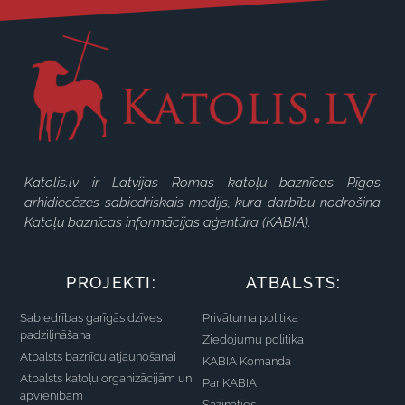
Katolis.lv ir Latvijas Romas katoļu baznīcas Rīgas
arhidiecēzes sabiedriskais medijs, kura darbību nodrošina
Katoļu baznīcas informācijas aģentūra (KABIA).
PROJEKTI:
ATBALSTS:
Sabiedrības garīgās dzīves
Privātuma politika
padziļināšana
Ziedojumu politika
Atbalsts baznīcu atjaunošanai
KABIA Komanda
Atbalsts katoļu organizācijām un
Par KABIA
apvienībām
Sazināties