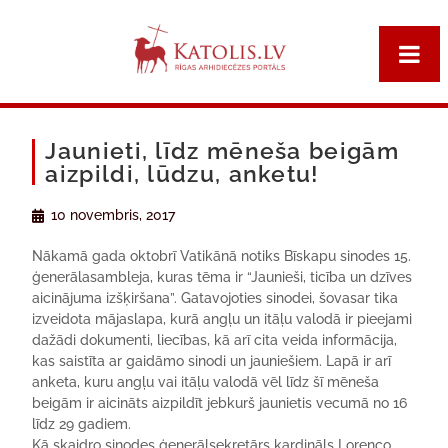
Jaunieti, līdz mēneša beigām
aizpildi, lūdzu, anketu!
10 novembris, 2017
Nākamā gada oktobrī Vatikānā notiks Bīskapu sinodes 15.
ģenerālasambleja, kuras tēma ir “Jaunieši, ticība un dzīves
aicinājuma izšķiršana”. Gatavojoties sinodei, šovasar tika
izveidota mājaslapa, kurā angļu un itāļu valodā ir pieejami
dažādi dokumenti, liecības, kā arī cita veida informācija,
kas saistīta ar gaidāmo sinodi un jauniešiem. Lapā ir arī
anketa, kuru angļu vai itāļu valodā vēl līdz šī mēneša
beigām ir aicināts aizpildīt jebkurš jaunietis vecumā no 16
līdz 29 gadiem.
Kā skaidro sinodes ģenerālsekretārs kardināls Lorenco