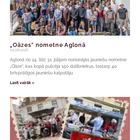
„Oāzes” nometne Aglonā
05.08.2026.
Aglonā no 24. līdz 31. jūlijam norisinājās jauniešu nometne
„Oāze”, kas kopā pulcēja 150 dalībniekus, tostarp 40
brīvprātīgos jauniešu kalpotāju
Lasīt vairāk »