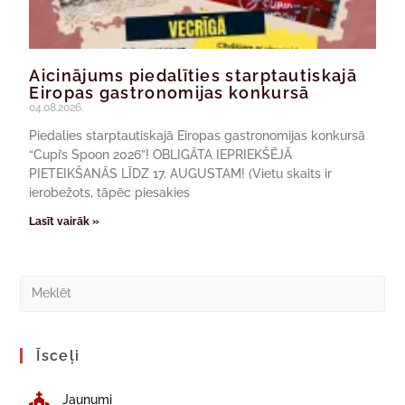
Aicinājums piedalīties starptautiskajā
Eiropas gastronomijas konkursā
04.08.2026.
Piedalies starptautiskajā Eiropas gastronomijas konkursā
“Cupi’s Spoon 2026”! OBLIGĀTA IEPRIEKŠĒJĀ
PIETEIKŠANĀS LĪDZ 17. AUGUSTAM! (Vietu skaits ir
ierobežots, tāpēc piesakies
Lasīt vairāk »
Īsceļi
Jaunumi