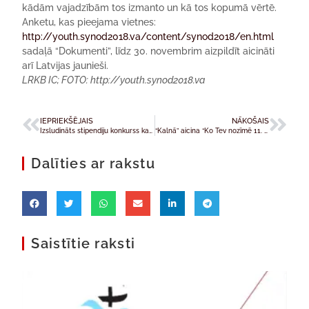
kādām vajadzībām tos izmanto un kā tos kopumā vērtē.
Anketu, kas pieejama vietnes:
http://youth.synod2018.va/content/synod2018/en.html
sadaļā “Dokumenti”, līdz 30. novembrim aizpildīt aicināti
arī Latvijas jaunieši.
LRKB IC; FOTO: http://youth.synod2018.va
IEPRIEKŠĒJAIS
NĀKOŠAIS
Izsludināts stipendiju konkurss katoļu studentiem
“Kalnā” aicina “Ko Tev nozīmē 11. un 18. novembris?”
Dalīties ar rakstu
Saistītie raksti