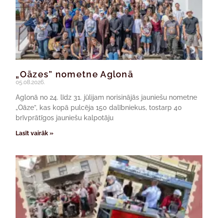
„Oāzes” nometne Aglonā
05.08.2026.
Aglonā no 24. līdz 31. jūlijam norisinājās jauniešu nometne
„Oāze”, kas kopā pulcēja 150 dalībniekus, tostarp 40
brīvprātīgos jauniešu kalpotāju
Lasīt vairāk »