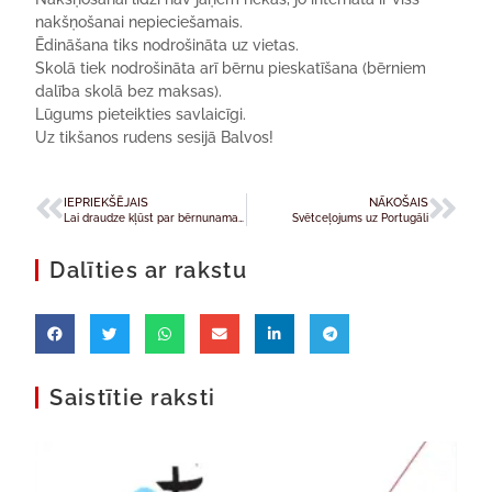
nakšņošanai nepieciešamais.
Ēdināšana tiks nodrošināta uz vietas.
Skolā tiek nodrošināta arī bērnu pieskatīšana (bērniem
dalība skolā bez maksas).
Lūgums pieteikties savlaicīgi.
Uz tikšanos rudens sesijā Balvos!
IEPRIEKŠĒJAIS
NĀKOŠAIS
Lai draudze kļūst par bērnunama “draugu”!
Svētceļojums uz Portugāli
Dalīties ar rakstu
Saistītie raksti