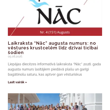
Laikraksta “Nāc” augusta numurs: no
vēstures krustcelēm līdz dzīvai ticībai
šodien
05.08.2026.
Liepājas diecēzes informatīvā laikraksta “Nāc” 2026. gada
augusta numurs lasītājiem piedāvā plašu un garīgi
bagātinošu saturu, kas aptver gan vēsturiskus
Lasīt vairāk »