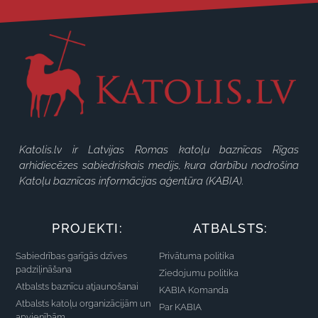
Katolis.lv ir Latvijas Romas katoļu baznīcas Rīgas
arhidiecēzes sabiedriskais medijs, kura darbību nodrošina
Katoļu baznīcas informācijas aģentūra (KABIA).
PROJEKTI:
ATBALSTS:
Sabiedrības garīgās dzīves
Privātuma politika
padziļināšana
Ziedojumu politika
Atbalsts baznīcu atjaunošanai
KABIA Komanda
Atbalsts katoļu organizācijām un
Par KABIA
apvienībām