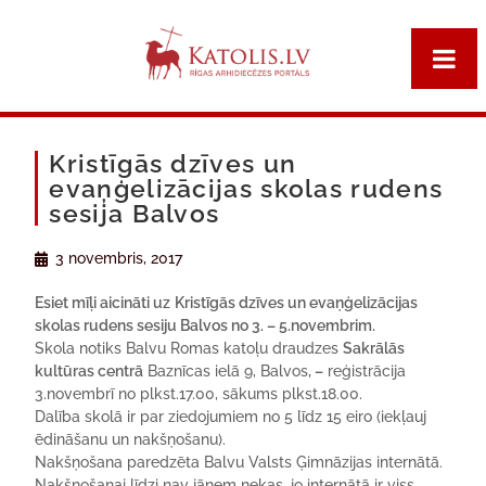
Kristīgās dzīves un
evaņģelizācijas skolas rudens
sesija Balvos
3 novembris, 2017
Esiet mīļi aicināti uz
Kristīgās dzīves un evaņģelizācijas
skolas rudens sesiju Balvos no 3. – 5.novembrim.
Skola notiks Balvu Romas katoļu draudzes
Sakrālās
kultūras centrā
Baznīcas ielā 9, Balvos
, –
reģistrācija
3.novembrī no plkst.17.00, sākums plkst.18.00.
Dalība skolā ir par ziedojumiem no 5 līdz 15 eiro (iekļauj
ēdināšanu un nakšņošanu).
Nakšņošana paredzēta Balvu Valsts Ģimnāzijas internātā.
Nakšņošanai līdzi nav jāņem nekas, jo internātā ir viss