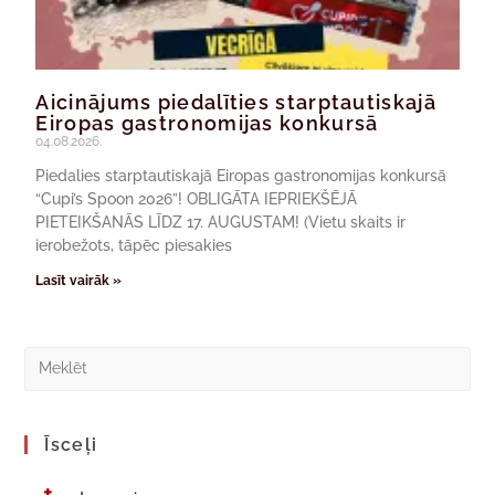
Aicinājums piedalīties starptautiskajā
Eiropas gastronomijas konkursā
04.08.2026.
Piedalies starptautiskajā Eiropas gastronomijas konkursā
“Cupi’s Spoon 2026”! OBLIGĀTA IEPRIEKŠĒJĀ
PIETEIKŠANĀS LĪDZ 17. AUGUSTAM! (Vietu skaits ir
ierobežots, tāpēc piesakies
Lasīt vairāk »
Īsceļi