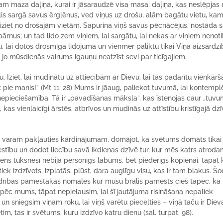
am maza daļiņa, kurai ir jāsaraudzē visa masa; daļiņa, kas neslēpjas
glis sargā savus ērglēnus, ved viņus uz drošu, alām bagātu vietu, ka
ns iziet no drošajām vietām. Sapurina viņš savus pēcnācējus, nostāda 
ārnus; un tad lido zem viņiem, lai sargātu, lai nekas ar viņiem nenoti
etu, lai dotos drosmīgā lidojumā un vienmēr paliktu tikai Viņa aizsardzī
 jo mūsdienās vairums igauņu neatzīst sevi par ticīgajiem.
u. Iziet, lai mudinātu uz attiecībām ar Dievu, lai tās padarītu vienkārš
et pie manis!” (Mt 11, 28) Mums ir jāaug, paliekot tuvumā, lai kontempl
s nepieciešamība. Tā ir „pavadīšanas māksla”, kas īstenojas caur „tuv
, kas vienlaicīgi ārstēs, atbrīvos un mudinās uz attīstību kristīgajā dz
s varam pakļauties kārdinājumam, domājot, ka svētums domāts tikai
lestību un dodot liecību savā ikdienas dzīvē tur, kur mēs katrs atroda
dens tuksnesī nebija personīgs labums, bet piederīgs kopienai, tāpat 
iek izdzīvots, izplatās, plūst, dara auglīgu visu, kas ir tam blakus. Š
edrības pamestākās nomales kur mūsu brālis pamests cieš tāpēc, ka 
 pēc mums, tāpat nepieļausim, lai šī jautājuma risināšana nepaliek
 un sniegsim viņam roku, lai viņš varētu piecelties – viņā taču ir Dieva
etim, tas ir svētums, kuru izdzīvo katru dienu (sal. turpat, 98).