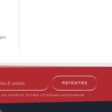
ājam
PIETEIKTIES
 JŪS PIEKRĪTAT VIETNES LIETOŠANAS NOTEIKUMIEM
S: