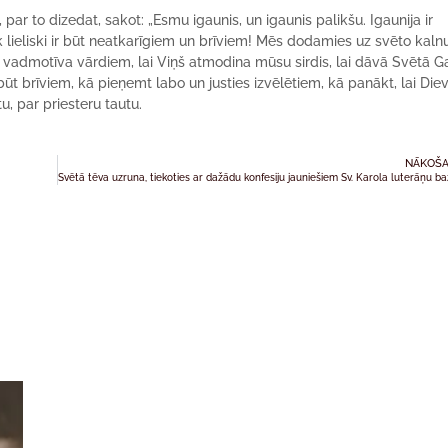
 par to dizedat, sakot: „Esmu igaunis, un igaunis palikšu. Igaunija ir
Cik lieliski ir būt neatkarīgiem un brīviem! Mēs dodamies uz svēto kalnu
s vadmotīva vārdiem, lai Viņš atmodina mūsu sirdis, lai dāvā Svētā G
būt brīviem, kā pieņemt labo un justies izvēlētiem, kā panākt, lai Die
u, par priesteru tautu.
NĀKOŠA