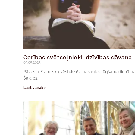
Cerības svētceļnieki: dzīvības dāvana
09.05.2025.
Pāvesta Franciska vēstule 62. pasaules lūgšanu dienā pa
Šajā 62.
Lasīt vairāk »