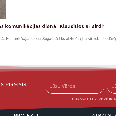
s komunikācijas dienā “Klausīties ar sirdi”
ās komunikācijas dienu. Šogad tā tiks atzīmēta jau 56. reizi. Piedāv
S PIRMAIS:
*PIESAKOTIES JAUNUMIEM,
PROJEKTI:
ATBALST