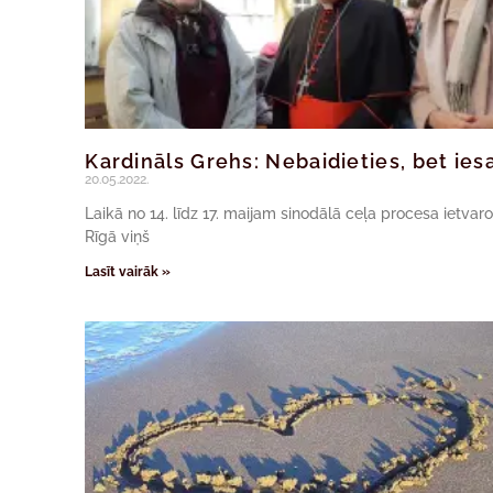
Kardināls Grehs: Nebaidieties, bet iesa
20.05.2022.
Laikā no 14. līdz 17. maijam sinodālā ceļa procesa ietva
Rīgā viņš
Lasīt vairāk »