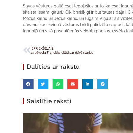
Savas vēstures gaitā esat lepojušies ar to, ka esat igauņi,
skaista, esam igauņi.” Cik brīnišķīgi ir būt tautas daļai! 
Mozus kalnu un Jēzus kalnu, un lūgsim Viņu ar šīs vizīte
dāvanu, kas ikvienā vēstures brīdī palīdzētu saprast, kā 
Igaunijā un visā pasaulē mūs veidotu par savu svēto taut
IEPRIEKŠĒJAIS
24 pāvesta Franciska citāti par dzīvē svarīgo
Dalīties ar rakstu
Saistītie raksti