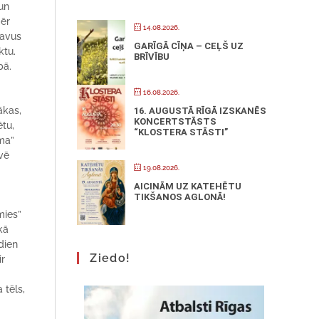
 un
mēr
14.08.2026.
savus
GARĪGĀ CĪŅA – CEĻŠ UZ
ktu.
BRĪVĪBU
bā.
16.08.2026.
ākas,
16. AUGUSTĀ RĪGĀ IZSKANĒS
KONCERTSTĀSTS
ētu,
“KLOSTERA STĀSTI”
uma”
īvē
19.08.2026.
AICINĀM UZ KATEHĒTU
TIKŠANOS AGLONĀ!
mies”
kā
odien
Ziedo!
ir
 tēls,