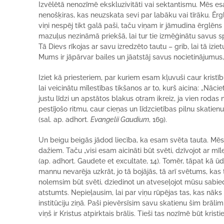
Izvēlētā nenozīmē ekskluzivitāti vai sektantismu. Mēs es
nenošķiras, kas neuzskata sevi par labāku vai tīrāku. Ēr
viņi nespēj tikt galā paši, taču viņam ir jāmudina ērglē
mazuļus nezināmā priekšā, lai tur tie izmēģinātu savus sp
Tā Dievs rīkojas ar savu izredzēto tautu – grib, lai tā izi
Mums ir jāpārvar bailes un jāatstāj savus nocietinājumus,
Iziet kā priesteriem, par kuriem esam kļuvuši caur kristīb
lai veicinātu mīlestības tikšanos ar to, kurš aicina: „Nāci
justu līdzi un apstātos blakus otram ikreiz, ja vien roda
pestījošo ritmu, caur cieņas un līdzcietības pilnu skatienu
(sal. ap. adhort.
Evangelii Gaudium
, 169).
Un beigu beigās jādod liecība, ka esam svēta tauta. Mē
dažiem. Taču „visi esam aicināti būt svēti, dzīvojot ar mī
(ap. adhort. Gaudete et excultate, 14). Tomēr, tāpat kā ū
mannu nevarēja uzkrāt, jo tā bojājās, tā arī svētums, kas t
nolemsim būt svēti, dziedinot un atveseļojot mūsu sabi
atstumts. Nepieļausim, lai par viņu rūpējas tas, kas nāks
institūciju ziņā. Paši pievērsīsim savu skatienu šim brālim
viņš ir Kristus atpirktais brālis. Tieši tas nozīmē būt kristi