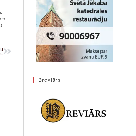
,
ara
vs
IS
Svētā tēva uzruna, tiekoties ar dažādu konfesiju jauniešiem Sv. Karola luterāņu baznīcā Tallinā, 2018. gada 25. septembrī
Breviārs