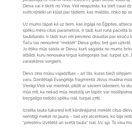
Dieva vai ir šķirti no Viņa. Viņi neapzinās, ka iziet cauri
svētceļnieki un kļūst par tādiem, kas maldās, riņķo ap se
Uz mums tāpat kā uz tiem, kas izgāja no Ēģiptes, attiec
spēku mēra citos parametros. Ir tādi, kuri runā paceltā ba
šaubīšanās. Ir tādi, kuri vēl pievieno draudus par ieroču li
Taču tas nenozīmē “meklēt” Dieva gribu, bet gan uzkrāt, la
Jo ētika mūs saista ar Dievu, kurš sagaida no mums brīvu 
atbildi, kuru nenosaka tirgus kategorijas (sal. turpat 57).
varaskāres vergiem.
Dievs zina mūsu vajadzības – arī tās, kuras bieži slēpj
varu. Dzirdētajā Evaņģēlija fragmentā Jēzus mudina mūs p
Vienīgi Viņš var mierināt, pildīt ar saviem ūdeņiem, to s
mūs mīl; ka nekad mūs neatstāj un tāpēc var noslēpumain
bezgalīgo radošo spēku (sal. turpat 278).
Izraēla tauta tuksnesī krīt kārdinājumā meklēt citus diev
nemitīgi meklē no jauna – tad viņi atcerēsies, ko bija red
“priesteru izvēlētā un svētā tauta” (sal.
Izc
19). To visu m