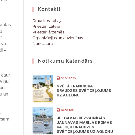
Kontakti
Draudzes Latvijā
tautas
Priesteri Latvijā
ez
Priesteri ārzemēs
”.
Organizācijas un apvienības
eva.
Nunciatūra
di –
Notikumu Kalendārs
 caur
08.08.2026.
Viņu.
SVĒTĀ FRANCISKA
 un
DRAUDZES SVĒTCEĻOJUMS
bu un
UZ AGLONU
10.08.2026.
s
JELGAVAS BEZVAINĪGĀS
 esam
JAUNAVAS MARIJAS ROMAS
KATOĻU DRAUDZES
SVĒTCEĻOJUMS UZ AGLONU