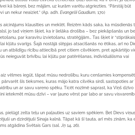
 dzīvei kā bāreņi, bez mājām, uz kurām varētu atgriezties. “Pārstāj būt
vi un nekur neaiziet.” (Ap. adh.
Evangelii Gaudium
, 170)
as aicinājums klausīties un meklēt. Reizēm kāds saka, ka mūsdienās 
lsī, jo tad viņiem šķiet, ka ir lielāka drošība – bez piekāpšanās un b
etošanu, par karavīru izvietošanu, stratēģijām… Tas šķiet ir “stiprākais
i kļūtu svarīgs. Šajā nostājā slēpjas atsacīšanās no ētikas, arī no Di
un atbildīgu rīcību attiecībā pret citiem cilvēkiem, pret apkārtējo vi
 Jūs neieguvāt brīvību, lai kļūtu par patērēšanas, individuālisma vai
am aiz vēlmes iegūt, tāpat mūsu nedrošību, kuru cenšamies kompensēt
ārvarēt šīs tieksmes, kuras mājo katra cilvēka sirdī, sastopoties ar 
kaidrību un ar savu vareno spēku. Ticēt nozīmē saprast, ka Viņš dzīvo
i ietekmēt mūsu dzīvi – var ļauno vērst par labo ar savu visvarenī
us, pielūgt zelta teļu un paļauties uz saviem spēkiem. Bet Dievs viņu
zējuši un dzirdējuši Sinaja kalnā. Tāpat kā šī tauta, arī mēs zinām, ka
ums atgādina Svētais Gars (sal.
Jņ
14, 26).