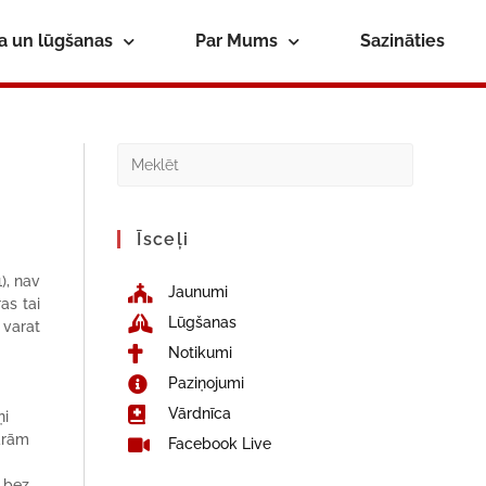
ba un lūgšanas
Par Mums
Sazināties
Īsceļi
1), nav
Jaunumi
as tai
Lūgšanas
 varat
Notikumi
Paziņojumi
Vārdnīca
ņi
darām
Facebook Live
o bez