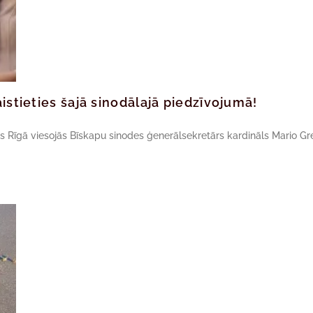
istieties šajā sinodālajā piedzīvojumā!
ros Rīgā viesojās Bīskapu sinodes ģenerālsekretārs kardināls Mario Gr