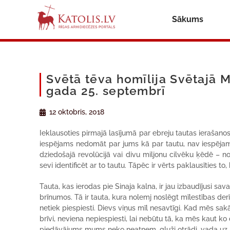
Sākums
Svētā tēva homīlija Svētajā M
gada 25. septembrī
12 oktobris, 2018
Ieklausoties pirmajā lasījumā par ebreju tautas ierašanos 
iespējams nedomāt par jums kā par tautu, nav iespējams
dziedošajā revolūcijā vai divu miljonu cilvēku ķēdē – no 
sevi identificēt ar to tautu. Tāpēc ir vērts paklausīties 
Tauta, kas ierodas pie Sinaja kalna, ir jau izbaudījusi sa
brīnumos. Tā ir tauta, kura nolemj noslēgt mīlestības derību
netiek piespiesti. Dievs viņus mīl nesavtīgi. Kad mēs sa
brīvi, neviena nepiespiesti, lai nebūtu tā, ka mēs kaut 
piedāvājums mums neko neatņem, gluži otrādi, vada uz piln