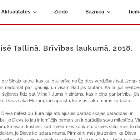
Aktualitātes
Ziedo
Baznīca
Ticī
isē Tallinā, Brīvības laukumā, 2018.
pie Sinaja kalna, kas jau bija brīva no Ēģiptes verdzības (sal.
Izc
19, 
 nedomāt par Igauniju un visām Baltijas tautām. Kā lai jūs neatcer
šejienes līdz pat Viļņai? Jums ir zināms, kas ir cīņa par brīvību, jūs
to, ko Dievs saka Mozum, lai saprastu, ko Viņš saka mums kā tautai.
va Dieva mīlestību, kura bija atklājusies pārdabiskajās parādībās un
, jo Dievs to jau ir iemīlējis pirmais un ir parādījis savu mīlestību. Vi
kām, ka esam kristieši, kad izvēlamies konkrētu dzīves stilu, mēs to 
ko darām, jo Dievs ko izdara mums. Pirmkārt, mēs jau zinām, ka Dieva
ību, attīsta visus cilvēka centienus. Daži domā, ka ir brīvi, ja dzīv