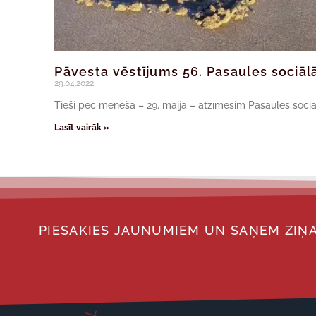
Pāvesta vēstījums 56. Pasaules sociālā
29.04.2022.
Tieši pēc mēneša – 29. maijā – atzīmēsim Pasaules sociāl
Lasīt vairāk »
PIESAKIES JAUNUMIEM UN SAŅEM ZIŅA