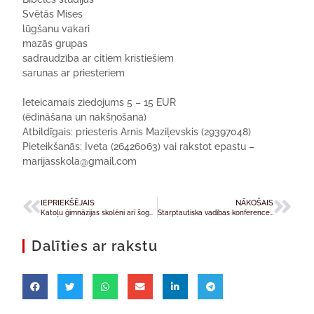
Svētās Mises
lūgšanu vakari
mazās grupas
sadraudzība ar citiem kristiešiem
sarunas ar priesteriem
Ieteicamais ziedojums 5 – 15 EUR
(ēdināšana un nakšņošana)
Atbildīgais: priesteris Arnis Maziļevskis (29397048)
Pieteikšanās: Iveta (26426063) vai rakstot epastu –
marijasskola@gmail.com
IEPRIEKŠĒJAIS
NĀKOŠAIS
Katoļu ģimnāzijas skolēni arī šogad Mārtiņos ziedo labiem darbiem
Starptautiska vadības konference – GLS
Dalīties ar rakstu