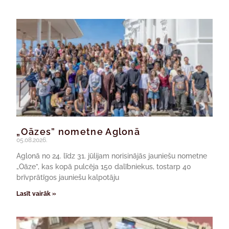
„Oāzes” nometne Aglonā
05.08.2026.
Aglonā no 24. līdz 31. jūlijam norisinājās jauniešu nometne
„Oāze”, kas kopā pulcēja 150 dalībniekus, tostarp 40
brīvprātīgos jauniešu kalpotāju
Lasīt vairāk »