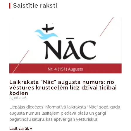
Saistītie raksti
Laikraksta “Nāc” augusta numurs: no
vēstures krustcelēm līdz dzīvai ticībai
šodien
05.08.2026.
Liepājas diecēzes informatīvā laikraksta “Nāc” 2026. gada
augusta numurs lasītājiem piedāvā plašu un garīgi
bagātinošu saturu, kas aptver gan vēsturiskus
Lasīt vairāk »