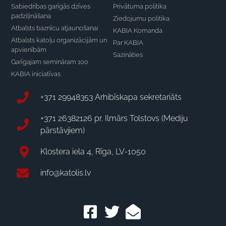
Sabiedrības garīgās dzīves
Privātuma politika
padziļināšana
Ziedojumu politika
Atbalsts baznīcu atjaunošanai
KABIA Komanda
Atbalsts katoļu organizācijām un
Par KABIA
apvienībām
Sazināties
Garīgajam semināram 100
KABIA iniciatīvas
+371 29948353 Arhibīskapa sekretariāts
+371 26382126 pr. Ilmārs Tolstovs (Mediju
pārstāvjiem)
Klostera iela 4, Rīga, LV-1050
info@katolis.lv