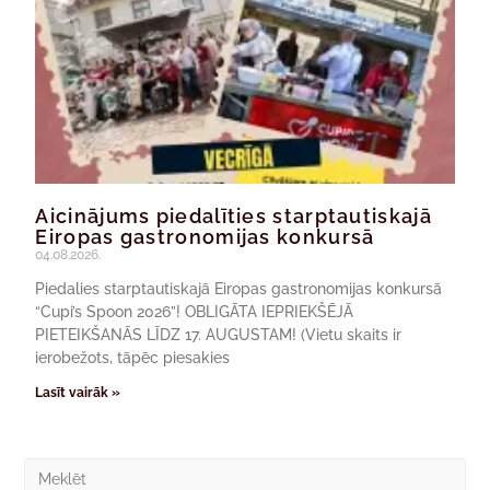
Aicinājums piedalīties starptautiskajā
Eiropas gastronomijas konkursā
04.08.2026.
Piedalies starptautiskajā Eiropas gastronomijas konkursā
“Cupi’s Spoon 2026”! OBLIGĀTA IEPRIEKŠĒJĀ
PIETEIKŠANĀS LĪDZ 17. AUGUSTAM! (Vietu skaits ir
ierobežots, tāpēc piesakies
Lasīt vairāk »