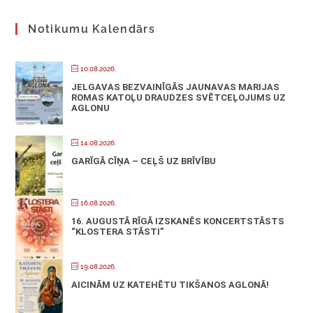
Notikumu Kalendārs
10.08.2026.
JELGAVAS BEZVAINĪGĀS JAUNAVAS MARIJAS
ROMAS KATOĻU DRAUDZES SVĒTCEĻOJUMS UZ
AGLONU
14.08.2026.
GARĪGĀ CĪŅA – CEĻŠ UZ BRĪVĪBU
16.08.2026.
16. AUGUSTĀ RĪGĀ IZSKANĒS KONCERTSTĀSTS
“KLOSTERA STĀSTI”
19.08.2026.
AICINĀM UZ KATEHĒTU TIKŠANOS AGLONĀ!