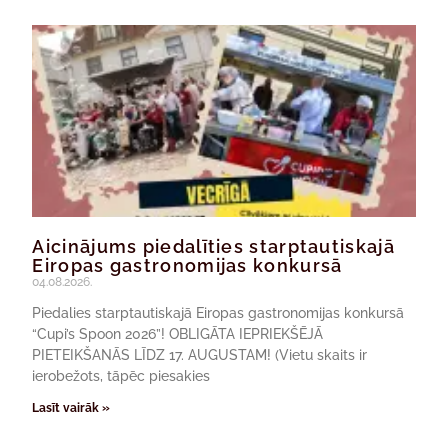
Aicinājums piedalīties starptautiskajā
Eiropas gastronomijas konkursā
04.08.2026.
Piedalies starptautiskajā Eiropas gastronomijas konkursā
“Cupi’s Spoon 2026”! OBLIGĀTA IEPRIEKŠĒJĀ
PIETEIKŠANĀS LĪDZ 17. AUGUSTAM! (Vietu skaits ir
ierobežots, tāpēc piesakies
Lasīt vairāk »