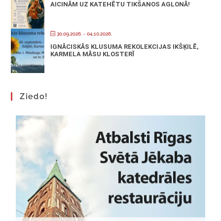
AICINĀM UZ KATEHĒTU TIKŠANOS AGLONĀ!
30.09.2026.
- 04.10.2026.
IGNĀCISKĀS KLUSUMA REKOLEKCIJAS IKŠĶILĒ,
KARMELA MĀSU KLOSTERĪ
Ziedo!