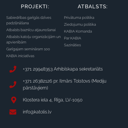
PROJEKTI:
ATBALSTS:
Sabiedrības garīgās dzīves
Privātuma politika
padziļināšana
Ziedojumu politika
Atbalsts baznīcu atjaunošanai
KABIA Komanda
Atbalsts katoļu organizācijām un
Par KABIA
apvienībām
Sazināties
Garīgajam semināram 100
KABIA iniciatīvas
+371 29948353 Arhibīskapa sekretariāts
+371 26382126 pr. Ilmārs Tolstovs (Mediju
pārstāvjiem)
Klostera iela 4, Rīga, LV-1050
info@katolis.lv