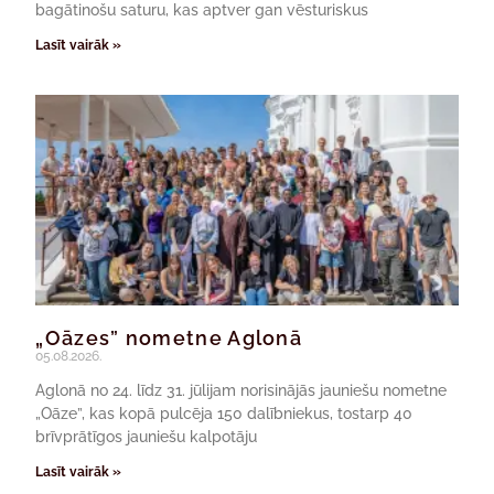
bagātinošu saturu, kas aptver gan vēsturiskus
Lasīt vairāk »
„Oāzes” nometne Aglonā
05.08.2026.
Aglonā no 24. līdz 31. jūlijam norisinājās jauniešu nometne
„Oāze”, kas kopā pulcēja 150 dalībniekus, tostarp 40
brīvprātīgos jauniešu kalpotāju
Lasīt vairāk »