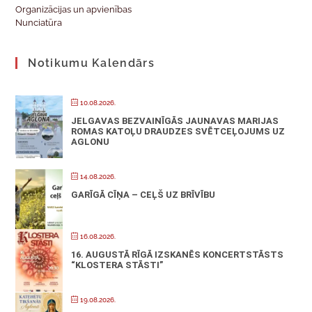
Organizācijas un apvienības
Nunciatūra
Notikumu Kalendārs
10.08.2026.
JELGAVAS BEZVAINĪGĀS JAUNAVAS MARIJAS
ROMAS KATOĻU DRAUDZES SVĒTCEĻOJUMS UZ
AGLONU
14.08.2026.
GARĪGĀ CĪŅA – CEĻŠ UZ BRĪVĪBU
16.08.2026.
16. AUGUSTĀ RĪGĀ IZSKANĒS KONCERTSTĀSTS
“KLOSTERA STĀSTI”
19.08.2026.