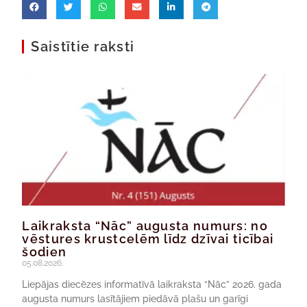
Saistītie raksti
Laikraksta “Nāc” augusta numurs: no
vēstures krustcelēm līdz dzīvai ticībai
šodien
05.08.2026.
Liepājas diecēzes informatīvā laikraksta “Nāc” 2026. gada
augusta numurs lasītājiem piedāvā plašu un garīgi