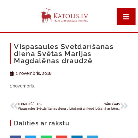
Vispasaules Svētdarīšanas
diena Svētas Marijas
Magdalēnas draudzē
1 novembris, 2018
1.novembris.
IEPRIEKŠĒJAIS
NĀKOŠAIS
Vispasaules Svētdarīšanas diena Daugavpilī
Lūgšanā un kopā būšanā ar bērnunamu bērniem aicina atzīmet Bāreņu svētdienu
Dalīties ar rakstu