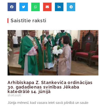
Saistītie raksti
Arhibīskapa Z. Stankeviča ordinācijas
30. gadadienas svinības Jēkaba
katedrālē 14. jūnijā
16.06.2026.
Jūnija mēnesī, kad vasara ieiet savā pilnībā un saule