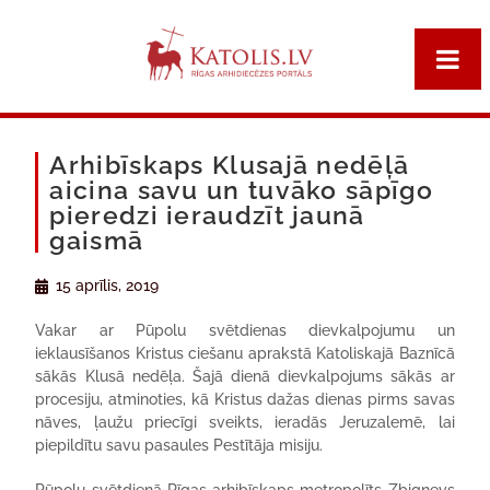
Arhibīskaps Klusajā nedēļā
aicina savu un tuvāko sāpīgo
pieredzi ieraudzīt jaunā
gaismā
15 aprīlis, 2019
Vakar ar Pūpolu svētdienas dievkalpojumu un
ieklausīšanos Kristus ciešanu aprakstā Katoliskajā Baznīcā
sākās Klusā nedēļa. Šajā dienā dievkalpojums sākās ar
procesiju, atminoties, kā Kristus dažas dienas pirms savas
nāves, ļaužu priecīgi sveikts, ieradās Jeruzalemē, lai
piepildītu savu pasaules Pestītāja misiju.