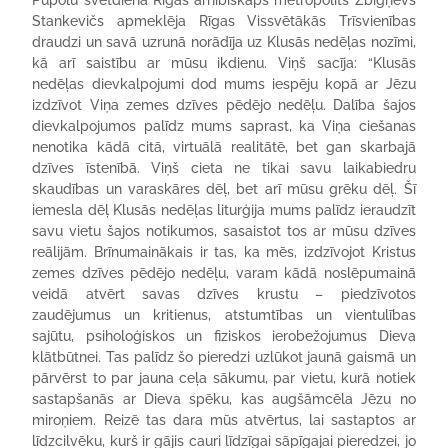
Pūpolu svētdienā Rīgas arhibīskaps metropolīts Zbigņevs
Stankevičs apmeklēja Rīgas Vissvētākās Trīsvienības
draudzi un savā uzrunā norādīja uz Klusās nedēļas nozīmi,
kā arī saistību ar mūsu ikdienu. Viņš sacīja: “Klusās
nedēļas dievkalpojumi dod mums iespēju kopā ar Jēzu
izdzīvot Viņa zemes dzīves pēdējo nedēļu. Dalība šajos
dievkalpojumos palīdz mums saprast, ka Viņa ciešanas
nenotika kādā citā, virtuālā realitātē, bet gan skarbajā
dzīves īstenībā. Viņš cieta ne tikai savu laikabiedru
skaudības un varaskāres dēļ, bet arī mūsu grēku dēļ. Šī
iemesla dēļ Klusās nedēļas liturģija mums palīdz ieraudzīt
savu vietu šajos notikumos, sasaistot tos ar mūsu dzīves
reālijām. Brīnumainākais ir tas, ka mēs, izdzīvojot Kristus
zemes dzīves pēdējo nedēļu, varam kādā noslēpumainā
veidā atvērt savas dzīves krustu – piedzīvotos
zaudējumus un kritienus, atstumtības un vientulības
sajūtu, psiholoģiskos un fiziskos ierobežojumus Dieva
klātbūtnei. Tas palīdz šo pieredzi uzlūkot jaunā gaismā un
pārvērst to par jauna ceļa sākumu, par vietu, kurā notiek
sastapšanās ar Dieva spēku, kas augšāmcēla Jēzu no
miroņiem. Reizē tas dara mūs atvērtus, lai sastaptos ar
līdzcilvēku, kurš ir gājis cauri līdzīgai sāpīgajai pieredzei, jo