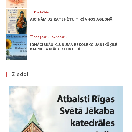
19.08.2026.
AICINĀM UZ KATEHĒTU TIKŠANOS AGLONĀ!
30.09.2026.
- 04.10.2026.
IGNĀCISKĀS KLUSUMA REKOLEKCIJAS IKŠĶILĒ,
KARMELA MĀSU KLOSTERĪ
Ziedo!