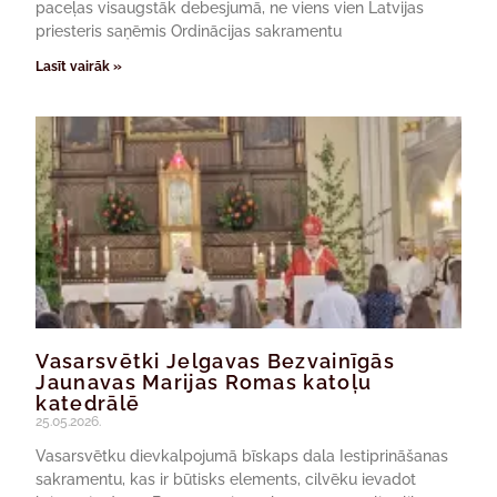
paceļas visaugstāk debesjumā, ne viens vien Latvijas
priesteris saņēmis Ordinācijas sakramentu
Lasīt vairāk »
Vasarsvētki Jelgavas Bezvainīgās
Jaunavas Marijas Romas katoļu
katedrālē
25.05.2026.
Vasarsvētku dievkalpojumā bīskaps dala Iestiprināšanas
sakramentu, kas ir būtisks elements, cilvēku ievadot