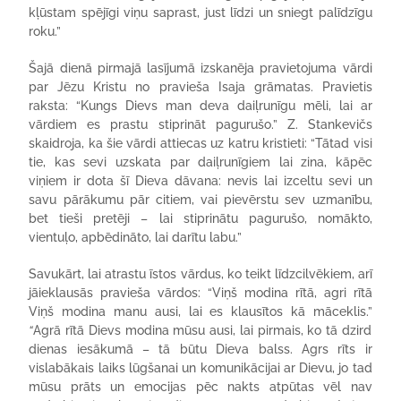
kļūstam spējīgi viņu saprast, just līdzi un sniegt palīdzīgu
roku.”
Šajā dienā pirmajā lasījumā izskanēja pravietojuma vārdi
par Jēzu Kristu no pravieša Isaja grāmatas. Pravietis
raksta: “Kungs Dievs man deva daiļrunīgu mēli, lai ar
vārdiem es prastu stiprināt pagurušo.” Z. Stankevičs
skaidroja, ka šie vārdi attiecas uz katru kristieti: “Tātad visi
tie, kas sevi uzskata par daiļrunīgiem lai zina, kāpēc
viņiem ir dota šī Dieva dāvana: nevis lai izceltu sevi un
savu pārākumu pār citiem, vai pievērstu sev uzmanību,
bet tieši pretēji – lai stiprinātu pagurušo, nomākto,
vientuļo, apbēdināto, lai darītu labu.”
Savukārt, lai atrastu īstos vārdus, ko teikt līdzcilvēkiem, arī
jāieklausās pravieša vārdos: “Viņš modina rītā, agri rītā
Viņš modina manu ausi, lai es klausītos kā māceklis.”
“
Agrā rītā Dievs modina mūsu ausi, lai pirmais, ko tā dzird
dienas iesākumā – tā būtu Dieva balss. Agrs rīts ir
vislabākais laiks lūgšanai un komunikācijai ar Dievu, jo tad
mūsu prāts un emocijas pēc nakts atpūtas vēl nav