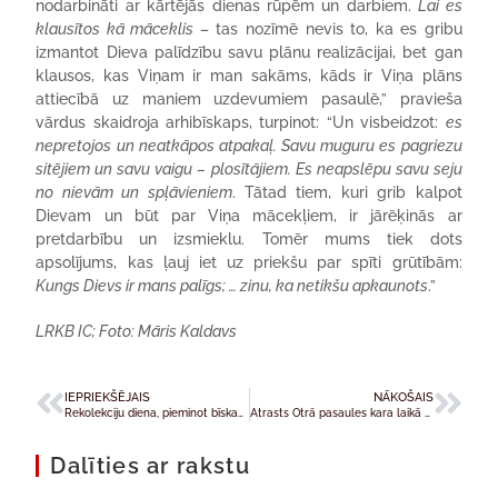
nodarbināti ar kārtējās dienas rūpēm un darbiem.
Lai es
klausītos kā māceklis
– tas nozīmē nevis to, ka es gribu
izmantot Dieva palīdzību savu plānu realizācijai, bet gan
klausos, kas Viņam ir man sakāms, kāds ir Viņa plāns
attiecībā uz maniem uzdevumiem pasaulē,” pravieša
vārdus skaidroja arhibīskaps, turpinot: “Un visbeidzot:
es
nepretojos un neatkāpos atpakaļ. Savu muguru es pagriezu
sitējiem un savu vaigu – plosītājiem. Es neapslēpu savu seju
no nievām un spļāvieniem
. Tātad tiem, kuri grib kalpot
Dievam un būt par Viņa mācekļiem, ir jārēķinās ar
pretdarbību un izsmieklu. Tomēr mums tiek dots
apsolījums, kas ļauj iet uz priekšu par spīti grūtībām:
Kungs Dievs ir mans palīgs; … zinu, ka netikšu apkaunots
.”
LRKB IC; Foto: Māris Kaldavs
IEPRIEKŠĒJAIS
NĀKOŠAIS
Rekolekciju diena, pieminot bīskapu Sloskānu
Atrasts Otrā pasaules kara laikā pazudušais Subates baznīcas zvans
Dalīties ar rakstu