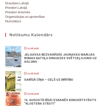
Draudzes Latvijā
Priesteri Latvijā
Priesteri ārzemēs
Organizācijas un apvienības
Nunciatūra
Notikumu Kalendārs
10.08.2026.
JELGAVAS BEZVAINĪGĀS JAUNAVAS MARIJAS
ROMAS KATOĻU DRAUDZES SVĒTCEĻOJUMS UZ
AGLONU
14.08.2026.
GARĪGĀ CĪŅA – CEĻŠ UZ BRĪVĪBU
16.08.2026.
16. AUGUSTĀ RĪGĀ IZSKANĒS KONCERTSTĀSTS
“KLOSTERA STĀSTI”