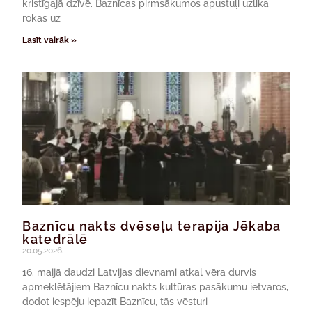
kristīgajā dzīvē. Baznīcas pirmsākumos apustuļi uzlika
rokas uz
Lasīt vairāk »
Baznīcu nakts dvēseļu terapija Jēkaba
katedrālē
20.05.2026.
16. maijā daudzi Latvijas dievnami atkal vēra durvis
apmeklētājiem Baznīcu nakts kultūras pasākumu ietvaros,
dodot iespēju iepazīt Baznīcu, tās vēsturi