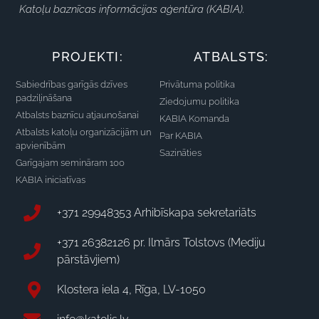
Katoļu baznīcas informācijas aģentūra (KABIA).
PROJEKTI:
ATBALSTS:
Sabiedrības garīgās dzīves
Privātuma politika
padziļināšana
Ziedojumu politika
Atbalsts baznīcu atjaunošanai
KABIA Komanda
Atbalsts katoļu organizācijām un
Par KABIA
apvienībām
Sazināties
Garīgajam semināram 100
KABIA iniciatīvas
+371 29948353 Arhibīskapa sekretariāts
+371 26382126 pr. Ilmārs Tolstovs (Mediju
pārstāvjiem)
Klostera iela 4, Rīga, LV-1050