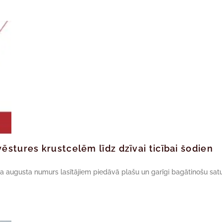
ēstures krustcelēm līdz dzīvai ticībai šodien
da augusta numurs lasītājiem piedāvā plašu un garīgi bagātinošu satu