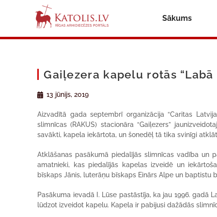
Sākums
Gaiļezera kapelu rotās “Labā
13 jūnijs, 2019
Aizvadītā gada septembrī organizācija “Caritas Latvija”
slimnīcas (RAKUS) stacionāra “Gaiļezers” jaunizveidotaj
savākti, kapela iekārtota, un šonedēļ tā tika svinīgi atklāt
Atklāšanas pasākumā piedalījās slimnīcas vadība un pār
amatnieki, kas piedalījās kapelas izveidē un iekārtoša
bīskaps Jānis, luterāņu bīskaps Einārs Alpe un baptistu b
Pasākuma ievadā I. Lūse pastāstīja, ka jau 1996. gadā Latvi
lūdzot izveidot kapelu. Kapela ir pabijusi dažādās slimnīc