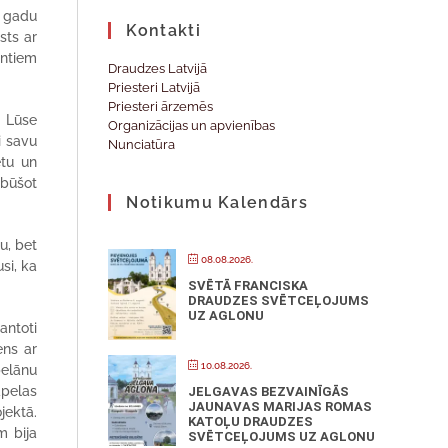
. gadu
Kontakti
sts ar
entiem
Draudzes Latvijā
Priesteri Latvijā
Priesteri ārzemēs
. Lūse
Organizācijas un apvienības
i savu
Nunciatūra
etu un
 būšot
Notikumu Kalendārs
u, bet
08.08.2026.
usi, ka
SVĒTĀ FRANCISKA
DRAUDZES SVĒTCEĻOJUMS
UZ AGLONU
antoti
ens ar
10.08.2026.
pelānu
apelas
JELGAVAS BEZVAINĪGĀS
JAUNAVAS MARIJAS ROMAS
jektā.
KATOĻU DRAUDZES
m bija
SVĒTCEĻOJUMS UZ AGLONU