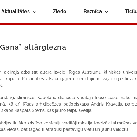
Aktualitātes
Ziedo
Baznīca
Ticī
 Gana” altārglezna
 aicināja atbalstīt altāra izveidi Rīgas Austrumu klīniskās univers
ā kapelā. Pateicoties atsaucīgajiem ziedotājiem, vajadzīgie līdzekļ
a.
stāvji, slimnīcas Kapelānu dienesta vadītāja Inese Lūse, mākslini
nā, kā arī Rīgas arhidiecēzes palīgbīskaps Andris Kravalis, pareiz
īskaps Kaspars Šterns, kas jauno telpu svētīja.
jas lielāko kristīgo konfesiju vadītāji rakstīja toreizējai slimnīcas va
as vietās, bet tagad ir atradusi pastāvīgu vietu un jaunu veidolu.