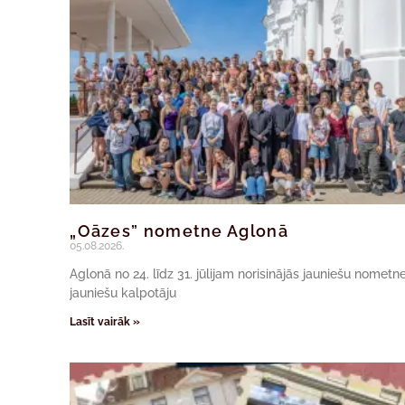
„Oāzes” nometne Aglonā
05.08.2026.
Aglonā no 24. līdz 31. jūlijam norisinājās jauniešu nomet
jauniešu kalpotāju
Lasīt vairāk »