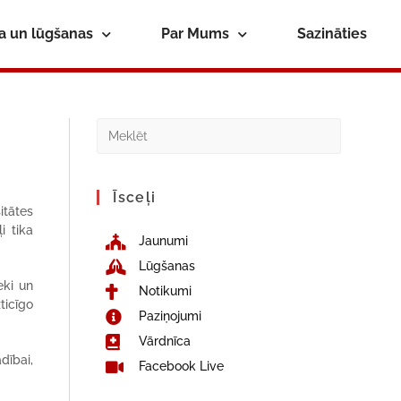
ba un lūgšanas
Par Mums
Sazināties
Īsceļi
itātes
i tika
Jaunumi
Lūgšanas
eki un
Notikumi
ticīgo
Paziņojumi
Vārdnīca
dībai,
Facebook Live