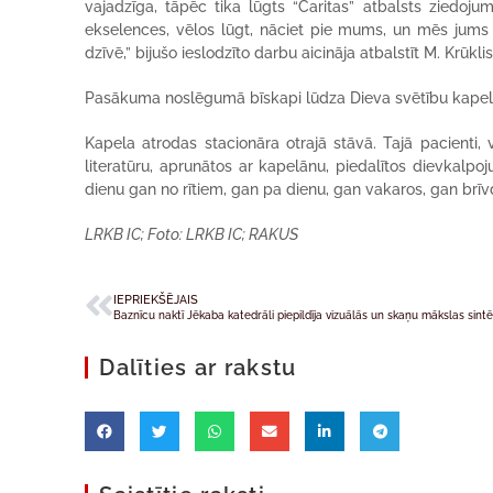
vajadzīga, tāpēc tika lūgts “Caritas” atbalsts ziedojum
ekselences, vēlos lūgt, nāciet pie mums, un mēs jums 
dzīvē,” bijušo ieslodzīto darbu aicināja atbalstīt M. Krūklis
Pasākuma noslēgumā bīskapi lūdza Dieva svētību kapelai 
Kapela atrodas stacionāra otrajā stāvā. Tajā pacienti, v
literatūru, aprunātos ar kapelānu, piedalītos dievkalpo
dienu gan no rītiem, gan pa dienu, gan vakaros, gan brīv
LRKB IC; Foto: LRKB IC; RAKUS
IEPRIEKŠĒJAIS
Baznīcu naktī Jēkaba katedrāli piepildīja vizuālās un skaņu mākslas sint
Dalīties ar rakstu