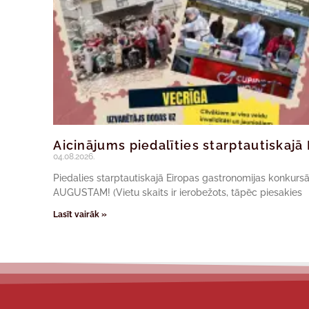
Aicinājums piedalīties starptautiskaj
04.08.2026.
Piedalies starptautiskajā Eiropas gastronomijas konkur
AUGUSTAM! (Vietu skaits ir ierobežots, tāpēc piesakies
Lasīt vairāk »