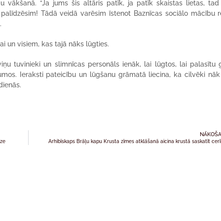
u vākšanā. “Ja jums šis altāris patīk, ja patīk skaistas lietas, tad
palīdzēsim! Tādā veidā varēsim īstenot Baznīcas sociālo mācību r
.
un visiem, kas tajā nāks lūgties.
iņu tuvinieki un slimnīcas personāls ienāk, lai lūgtos, lai palasītu 
jumos. Ieraksti pateicību un lūgšanu grāmatā liecina, ka cilvēki nāk
dienās.
NĀKOŠA
ēze
Arhibīskaps Brāļu kapu Krusta zīmes atklāšanā aicina krustā saskatīt cer