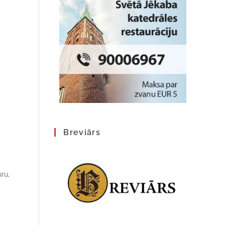
Breviārs
ru,