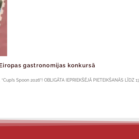
ā Eiropas gastronomijas konkursā
sā “Cupi’s Spoon 2026”! OBLIGĀTA IEPRIEKŠĒJĀ PIETEIKŠANĀS LĪDZ 17