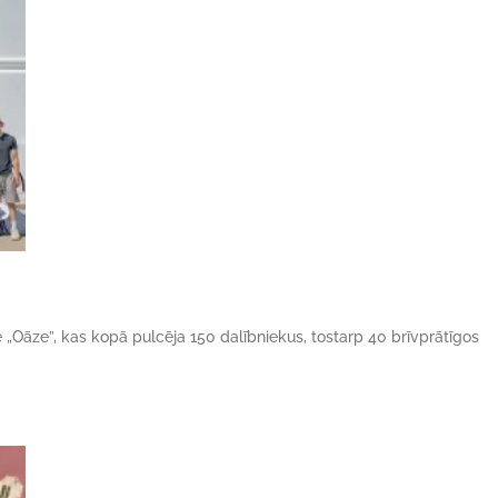
ne „Oāze”, kas kopā pulcēja 150 dalībniekus, tostarp 40 brīvprātīgos