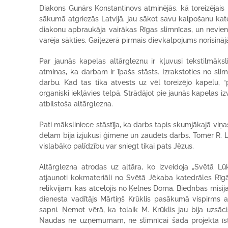
Diakons Gunārs Konstantinovs atminējās, kā toreizējai
sākumā atgriezās Latvijā, jau sākot savu kalpošanu kate
diakonu apbraukāja vairākas Rīgas slimnīcas, un nevien
varēja sākties. Gaiļezerā pirmais dievkalpojums norisinā
Par jaunās kapelas altārgleznu ir kļuvusi tekstilmāks
atminas, ka darbam ir īpašs stāsts. Izrakstoties no sli
darbu. Kad tas tika atvests uz vēl toreizējo kapelu, “
organiski iekļāvies telpā. Strādājot pie jaunās kapelas iz
atbilstoša altārglezna.
Pati māksliniece stāstīja, ka darbs tapis skumjākajā viņas 
dēlam bija izjukusi ģimene un zaudēts darbs. Tomēr R. Login
vislabāko palīdzību var sniegt tikai pats Jēzus.
Altārglezna atrodas uz altāra, ko izveidoja „Svētā Lūk
atjaunoti kokmateriāli no Svētā Jēkaba katedrāles Rīgā,
relikvijām, kas atceļojis no Ķelnes Doma. Biedrības misija
dienesta vadītājs Mārtiņš Krūklis pasākumā vispirms a
sapni. Ņemot vērā, ka tolaik M. Krūklis jau bija uzsāci
Naudas ne uzņēmumam, ne slimnīcai šāda projekta īsten