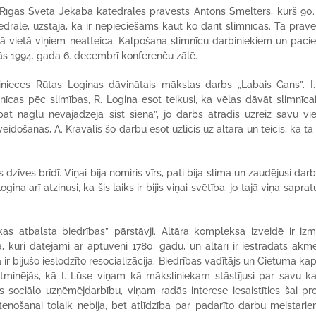
s Rīgas Svētā Jēkaba katedrāles prāvests Antons Smelters, kurš 90
drālē, uzstāja, ka ir nepieciešams kaut ko darīt slimnīcās. Tā prāve
ā vietā viņiem neatteica. Kalpošana slimnīcu darbiniekiem un paci
jās 1994. gada 6. decembrī konferenču zālē.
linieces Rūtas Loginas dāvinātais mākslas darbs „Labais Gans”. I
mnīcas pēc slimības, R. Logina esot teikusi, ka vēlas dāvāt slimnīca
pat naglu nevajadzēja sist sienā”, jo darbs atradis uzreiz savu vi
veidošanas, A. Kravalis šo darbu esot uzlicis uz altāra un teicis, ka tā
dzīves brīdī. Viņai bija nomiris vīrs, pati bija slima un zaudējusi darb
a arī atzinusi, ka šis laiks ir bijis viņai svētība, jo tajā viņa saprat
as atbalsta biedrības” pārstāvji. Altāra kompleksa izveidē ir izm
 kuri datējami ar aptuveni 1780. gadu, un altārī ir iestrādāts akm
 ir bijušo ieslodzīto resocializācija. Biedrības vadītājs un Cietuma ka
tminējās, kā I. Lūse viņam kā māksliniekam stāstījusi par savu k
s sociālo uzņēmējdarbību, viņam radās interese iesaistīties šai pro
ošanai tolaik nebija, bet atlīdzība par padarīto darbu meistarie