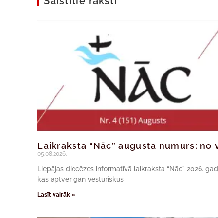
Saistītie raksti
Laikraksta “Nāc” augusta numurs: no v
05.08.2026.
Liepājas diecēzes informatīvā laikraksta “Nāc” 2026. ga
kas aptver gan vēsturiskus
Lasīt vairāk »