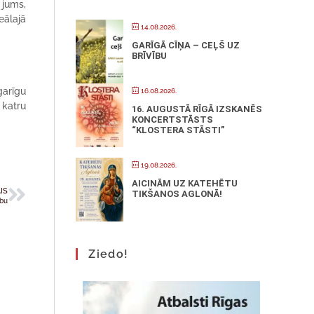
 jums,
eālajā
14.08.2026.
GARĪGĀ CĪŅA – CEĻŠ UZ
BRĪVĪBU
garīgu
16.08.2026.
 katru
16. AUGUSTĀ RĪGĀ IZSKANĒS
KONCERTSTĀSTS
“KLOSTERA STĀSTI”
19.08.2026.
AICINĀM UZ KATEHĒTU
IS
TIKŠANOS AGLONĀ!
ību
Ziedo!