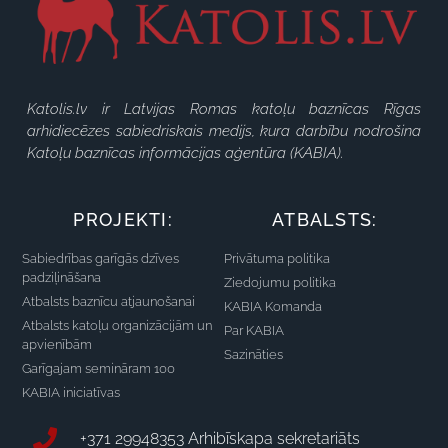
Katolis.lv ir Latvijas Romas katoļu baznīcas Rīgas
arhidiecēzes sabiedriskais medijs, kura darbību nodrošina
Katoļu baznīcas informācijas aģentūra (KABIA).
PROJEKTI:
ATBALSTS:
Sabiedrības garīgās dzīves
Privātuma politika
padziļināšana
Ziedojumu politika
Atbalsts baznīcu atjaunošanai
KABIA Komanda
Atbalsts katoļu organizācijām un
Par KABIA
apvienībām
Sazināties
Garīgajam semināram 100
KABIA iniciatīvas
+371 29948353 Arhibīskapa sekretariāts