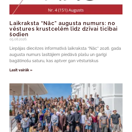
Laikraksta “Nāc” augusta numurs: no
vēstures krustcelēm līdz dzīvai ticībai
šodien
05.08.2026.
Liepājas diecēzes informatīvā laikraksta “Nāc” 2026. gada
augusta numurs lasītājiem piedāvā plašu un garīgi
bagātinošu saturu, kas aptver gan vēsturiskus
Lasīt vairāk »