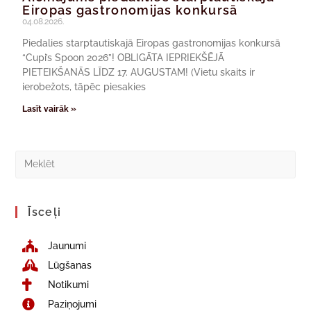
Eiropas gastronomijas konkursā
04.08.2026.
Piedalies starptautiskajā Eiropas gastronomijas konkursā
“Cupi’s Spoon 2026”! OBLIGĀTA IEPRIEKŠĒJĀ
PIETEIKŠANĀS LĪDZ 17. AUGUSTAM! (Vietu skaits ir
ierobežots, tāpēc piesakies
Lasīt vairāk »
Īsceļi
Jaunumi
Lūgšanas
Notikumi
Paziņojumi