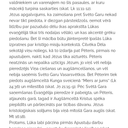
valdniekiem un varenajiem no šīs pasaules, ar kuru
mācekļi turpina saskarties (skat. Lk 11:11-12).
Jēzus apgalvojums, ka zaimošana pret Svēto Garu nekad
nevar tikt piedota, ir diezgan pārsteidzošs, ņemot vērā
līdzību par pazudušo dēlu (kas aprakstīta Lūkas
evaņģēlijā tikai trīs nodaļas vēlāk), un kas akcentē grēku
piedošanu. Bet šī mācība būtu jāinterpretē īpašās Lūka
izpratnes par kristīgo misiju kontekstā. Cilvēka Dēla
sekotāji viņu noliegs, kā to izdarīja pat Pēteris, pirmais no
apustuļiem, naktī, kad Jēzus tika aizturēts. Pēteris
neatzinās un nepalika uzticīgs Jēzum, jo viņš vēl nebija
pieredzējis Viņa ciešanas un augšāmcelšanos, un vēl
nebija saņēmis Svēto Garu Vasarsvētkos. Bet Pēterim tiek
piedots augšāmceltā Kunga sveicienā “Miers ar jums” (Lk
24:36) un mīlestībā (skat. Jņ 21:15-9). Pēc Svētā Gara
saņemšanas Evaņģēlija pieredze ir pabeigta, un Pēteris,
atjaunots garā, tagad ir Augšāmceltā Kristus spēka
piepildīts un pārliecināts par ticības dāvanu. Jēzus
kristoloģiskais solījums bija viņā mītošā Gara auglis (skat.
Mt 16:18).
Protams, Lūka labi pārzina pirmās Apustuļu darbu