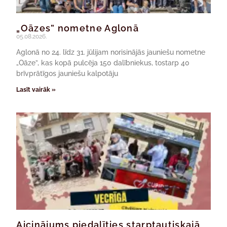
„Oāzes” nometne Aglonā
05.08.2026.
Aglonā no 24. līdz 31. jūlijam norisinājās jauniešu nometne
„Oāze”, kas kopā pulcēja 150 dalībniekus, tostarp 40
brīvprātīgos jauniešu kalpotāju
Lasīt vairāk »
Aicinājums piedalīties starptautiskajā