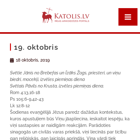
19. oktobris
18 oktobris, 2019
Svētie Jānis no Brebefas un Īzāks Žogs, priesteri, un viņu
biedri, mocekļi, izvēles piemiņas diena
Svētais Pāvils no Krusta, izvēles piemiņas diena.
Rom 4:13,16-18
Ps 105:6-9,42-43
Lk 12:8-12
Šodienas evaņģēlijā Jēzus paredz dažādus kontekstus,
kuros apustuļiem būs Viņu jāapliecina, ieskaitot iespēju, ka
viņi sastapsies ar naidīgām reakcijām. Parādoties
sinagogās un civilās varas priekšā, viņi liecinās par ticību
gan reliģiskās, gan laicīgās aprindās. Viņa vārdi tiek