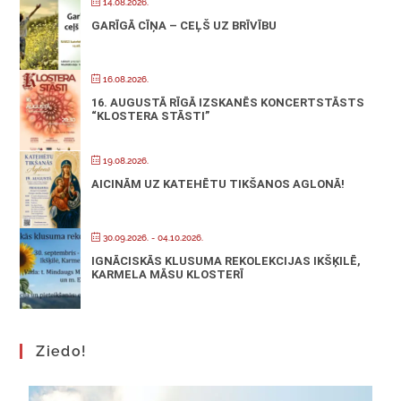
14.08.2026.
GARĪGĀ CĪŅA – CEĻŠ UZ BRĪVĪBU
16.08.2026.
16. AUGUSTĀ RĪGĀ IZSKANĒS KONCERTSTĀSTS
“KLOSTERA STĀSTI”
19.08.2026.
AICINĀM UZ KATEHĒTU TIKŠANOS AGLONĀ!
30.09.2026.
- 04.10.2026.
IGNĀCISKĀS KLUSUMA REKOLEKCIJAS IKŠĶILĒ,
KARMELA MĀSU KLOSTERĪ
Ziedo!