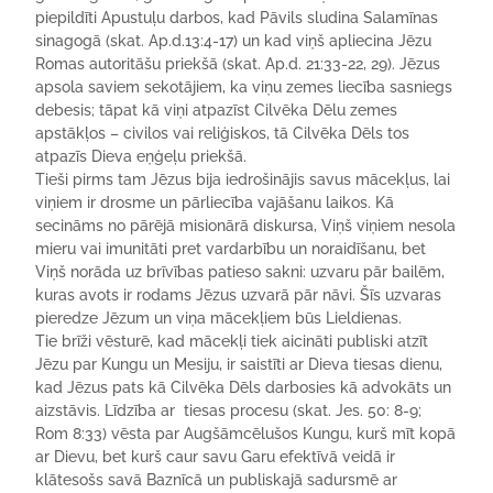
piepildīti Apustuļu darbos, kad Pāvils sludina Salamīnas
sinagogā (skat. Ap.d.13:4-17) un kad viņš apliecina Jēzu
Romas autoritāšu priekšā (skat. Ap.d. 21:33-22, 29). Jēzus
apsola saviem sekotājiem, ka viņu zemes liecība sasniegs
debesis; tāpat kā viņi atpazīst Cilvēka Dēlu zemes
apstākļos – civilos vai reliģiskos, tā Cilvēka Dēls tos
atpazīs Dieva eņģeļu priekšā.
Tieši pirms tam Jēzus bija iedrošinājis savus mācekļus, lai
viņiem ir drosme un pārliecība vajāšanu laikos. Kā
secināms no pārējā misionārā diskursa, Viņš viņiem nesola
mieru vai imunitāti pret vardarbību un noraidīšanu, bet
Viņš norāda uz brīvības patieso sakni: uzvaru pār bailēm,
kuras avots ir rodams Jēzus uzvarā pār nāvi. Šīs uzvaras
pieredze Jēzum un viņa mācekļiem būs Lieldienas.
Tie brīži vēsturē, kad mācekļi tiek aicināti publiski atzīt
Jēzu par Kungu un Mesiju, ir saistīti ar Dieva tiesas dienu,
kad Jēzus pats kā Cilvēka Dēls darbosies kā advokāts un
aizstāvis. Līdzība ar tiesas procesu (skat. Jes. 50: 8-9;
Rom 8:33) vēsta par Augšāmcēlušos Kungu, kurš mīt kopā
ar Dievu, bet kurš caur savu Garu efektīvā veidā ir
klātesošs savā Baznīcā un publiskajā sadursmē ar