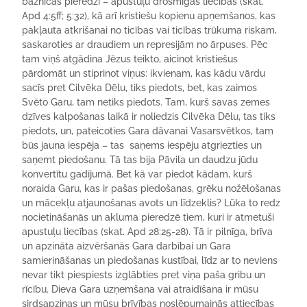
baznīcas pieredzi – apustuļu drosmīgās liecības (skat.
Apd 4:5ff; 5:32), kā arī kristiešu kopienu apņemšanos, kas
pakļauta atkrišanai no ticības vai ticības trūkuma riskam,
saskaroties ar draudiem un represijām no ārpuses. Pēc
tam viņš atgādina Jēzus teikto, aicinot kristiešus
pārdomāt un stiprinot viņus: ikvienam, kas kādu vārdu
sacīs pret Cilvēka Dēlu, tiks piedots, bet, kas zaimos
Svēto Garu, tam netiks piedots. Tam, kurš savas zemes
dzīves kalpošanas laikā ir noliedzis Cilvēka Dēlu, tas tiks
piedots, un, pateicoties Gara dāvanai Vasarsvētkos, tam
būs jauna iespēja – tas saņems iespēju atgriezties un
saņemt piedošanu. Tā tas bija Pāvila un daudzu jūdu
konvertītu gadījumā. Bet kā var piedot kādam, kurš
noraida Garu, kas ir pašas piedošanas, grēku nožēlošanas
un mācekļu atjaunošanas avots un līdzeklis? Lūka to redz
nocietināšanās un akluma pieredzē tiem, kuri ir atmetuši
apustuļu liecības (skat. Apd 28:25-28). Tā ir pilnīga, brīva
un apzināta aizvēršanās Gara darbībai un Gara
samierināšanas un piedošanas kustībai, līdz ar to neviens
nevar tikt piespiests izglābties pret viņa paša gribu un
rīcību. Dieva Gara uzņemšana vai atraidīšana ir mūsu
sirdsapziņas un mūsu brīvības noslēpumainās attiecības