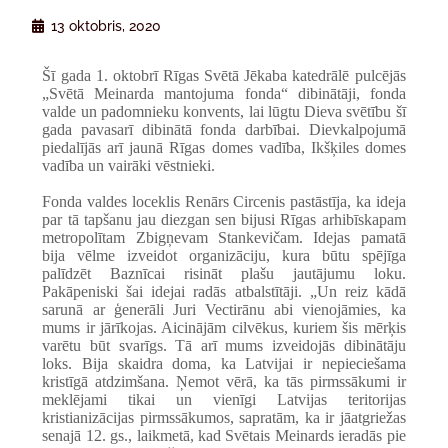
13 oktobris, 2020
Šī gada 1. oktobrī Rīgas Svētā Jēkaba katedrālē pulcējās
„Svētā Meinarda mantojuma fonda“ dibinātāji, fonda
valde un padomnieku konvents, lai lūgtu Dieva svētību šī
gada pavasarī dibinātā fonda darbībai. Dievkalpojumā
piedalījās arī jaunā Rīgas domes vadība, Ikšķiles domes
vadība un vairāki vēstnieki.
Fonda valdes loceklis Renārs Circenis pastāstīja, ka ideja
par tā tapšanu jau diezgan sen bijusi Rīgas arhibīskapam
metropolītam Zbigņevam Stankevičam. Idejas pamatā
bija vēlme izveidot organizāciju, kura būtu spējīga
palīdzēt Baznīcai risināt plašu jautājumu loku.
Pakāpeniski šai idejai radās atbalstītāji. „
Un reiz kādā
sarunā ar ģenerāli Juri Vectirānu abi vienojāmies, ka
mums ir jārīkojas. Aicinājām cilvēkus, kuriem šis mērķis
varētu būt svarīgs. Tā arī mums izveidojās dibinātāju
loks. Bija skaidra doma, ka Latvijai ir nepieciešama
kristīgā atdzimšana. Ņemot vērā, ka tās pirmssākumi ir
meklējami tikai un vienīgi Latvijas teritorijas
kristianizācijas pirmssākumos, sapratām, ka ir jāatgriežas
senajā 12. gs., laikmetā, kad Svētais Meinards ieradās pie