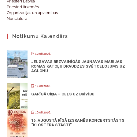
Priesteri Latvijā
Priesteri ārzemēs
Organizācijas un apvienības
Nunciatūra
Notikumu Kalendārs
10.08.2026.
JELGAVAS BEZVAINĪGĀS JAUNAVAS MARIJAS
ROMAS KATOĻU DRAUDZES SVĒTCEĻOJUMS UZ
AGLONU
14.08.2026.
GARĪGĀ CĪŅA – CEĻŠ UZ BRĪVĪBU
16.08.2026.
16. AUGUSTĀ RĪGĀ IZSKANĒS KONCERTSTĀSTS
“KLOSTERA STĀSTI”