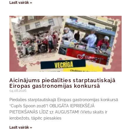
Lasīt vairāk »
Aicinājums piedalīties starptautiskajā
Eiropas gastronomijas konkursā
04.08.2026.
Piedalies starptautiskajā Eiropas gastronomijas konkursā
“Cupi’s Spoon 2026”! OBLIGĀTA IEPRIEKŠĒJĀ
PIETEIKŠANĀS LĪDZ 17. AUGUSTAM! (Vietu skaits ir
ierobežots, tāpēc piesakies
Lasīt vairāk »