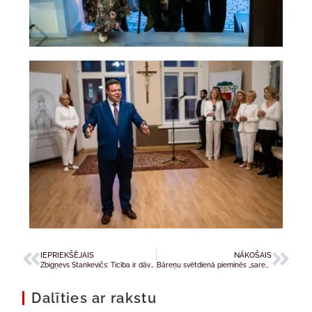
IEPRIEKŠĒJAIS
NĀKOŠAIS
Zbigņevs Stankevičs: Ticība ir dāvana un katra personīgā izvēle
Bāreņu svētdienā pieminēs „sarežģītos“ bērnus
Dalīties ar rakstu