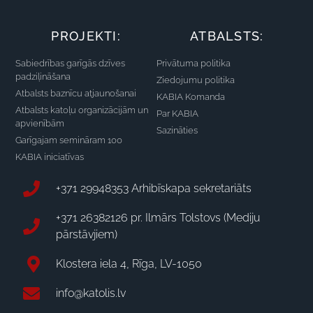
PROJEKTI:
ATBALSTS:
Sabiedrības garīgās dzīves
Privātuma politika
padziļināšana
Ziedojumu politika
Atbalsts baznīcu atjaunošanai
KABIA Komanda
Atbalsts katoļu organizācijām un
Par KABIA
apvienībām
Sazināties
Garīgajam semināram 100
KABIA iniciatīvas
+371 29948353 Arhibīskapa sekretariāts
+371 26382126 pr. Ilmārs Tolstovs (Mediju
pārstāvjiem)
Klostera iela 4, Rīga, LV-1050
info@katolis.lv