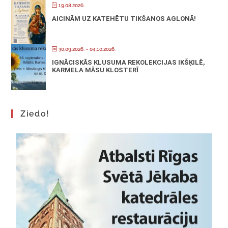
19.08.2026.
AICINĀM UZ KATEHĒTU TIKŠANOS AGLONĀ!
30.09.2026.
- 04.10.2026.
IGNĀCISKĀS KLUSUMA REKOLEKCIJAS IKŠĶILĒ,
KARMELA MĀSU KLOSTERĪ
Ziedo!