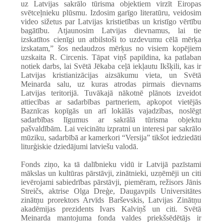
uz Latvijas sakrālo tūrisma objektiem virzīt Eiropas
svētceļnieku plūsmu. Izdosim garīgo literatūru, veidosim
video sižetus par Latvijas kristietības un kristīgo vērtību
bagātību. Atjaunosim Latvijas dievnamus, lai tie
izskatītos cienīgi un atbilstoši to uzdevumu cēlā mērķa
izskatam,” šos nedaudzos mērķus no visiem kopējiem
uzskaita R. Circenis. Tāpat viņš papildina, ka patlaban
notiek darbs, lai Svētā Jēkaba ceļā iekļautu Ikšķili, kas ir
Latvijas kristianizācijas aizsākumu vieta, un Svētā
Meinarda salu, uz kuras atrodas pirmais dievnams
Latvijas teritorijā. Tuvākajā nākotnē plānots izveidot
attiecības ar sadarbības partneriem, apkopot vietējās
Baznīcas kopīgās un arī lokālās vajadzības, noslēgt
sadarbības līgumus ar sakrālā tūrisma objektu
pašvaldībām. Lai veicinātu izpratni un interesi par sakrālo
mūziku, sadarbībā ar kamerkori “Versija” tikšot iedziedāti
liturģiskie dziedājumi latviešu valodā.
Fonds ziņo, ka tā dalībnieku vidū ir
Latvijā pazīstami
mākslas un kultūras pārstāvji, zinātnieki, uzņēmēji un citi
ievērojami sabiedrības pārstāvji, piemēram, režisors Jānis
Streičs, aktrise Olga Dreģe, Daugavpils Universitātes
zinātņu prorektors Arvīds Barševskis, Latvijas Zinātņu
akadēmijas prezidents Ivars Kalviņš un citi. Svētā
Meinarda mantojuma fonda valdes priekšsēdētājs ir