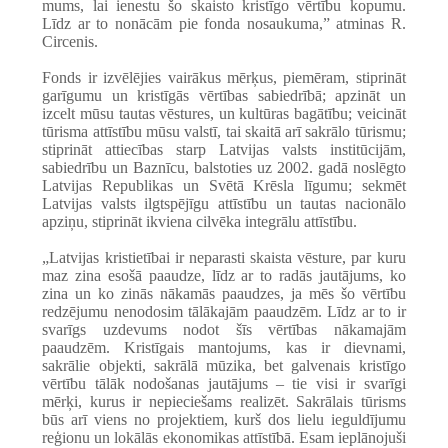
mums, lai ienestu šo skaisto kristīgo vērtību kopumu.
Līdz ar to nonācām pie fonda nosaukuma,” atminas R.
Circenis.
Fonds ir izvēlējies vairākus mērķus, piemēram, stiprināt
garīgumu un kristīgās vērtības sabiedrībā; apzināt un
izcelt mūsu tautas vēstures, un kultūras bagātību; veicināt
tūrisma attīstību mūsu valstī, tai skaitā arī sakrālo tūrismu;
stiprināt attiecības starp Latvijas valsts institūcijām,
sabiedrību un Baznīcu, balstoties uz 2002. gadā noslēgto
Latvijas Republikas un Svētā Krēsla līgumu; sekmēt
Latvijas valsts ilgtspējīgu attīstību un tautas nacionālo
apziņu, stiprināt ikviena cilvēka integrālu attīstību.
„
Latvijas kristietībai ir neparasti skaista vēsture, par kuru
maz zina esošā paaudze, līdz ar to radās jautājums, ko
zina un ko zinās nākamās paaudzes, ja mēs šo vērtību
redzējumu nenodosim tālākajām paaudzēm. Līdz ar to ir
svarīgs uzdevums nodot šīs vērtības nākamajām
paaudzēm. Kristīgais mantojums, kas ir dievnami,
sakrālie objekti, sakrālā mūzika, bet galvenais kristīgo
vērtību tālāk nodošanas jautājums – tie visi ir svarīgi
mērķi, kurus ir nepieciešams realizēt. Sakrālais tūrisms
būs arī viens no projektiem, kurš dos lielu ieguldījumu
reģionu un lokālās ekonomikas attīstībā. Esam ieplānojuši