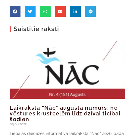
Saistītie raksti
Laikraksta “Nāc” augusta numurs: no
vēstures krustcelēm līdz dzīvai ticībai
šodien
05.08.2026.
Liepājas diecēzes informatīvā laikraksta “Nāc” 2026. gada