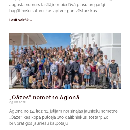
augusta numurs lasītājiem piedāvā plašu un garīgi
bagātinošu saturu, kas aptver gan vēsturiskus
Lasīt vairāk »
„Oāzes” nometne Aglonā
05.08.2026.
Aglonā no 24. līdz 31. jūlijam norisinājās jauniešu nometne
„Oāze”, kas kopā pulcēja 150 dalībniekus, tostarp 40
brīvprātīgos jauniešu kalpotāju