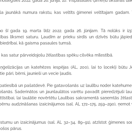
noslēgsies 2022. gada 26. jūnijā, 10. Vispasaules Ģimeņu tikšanās lai
ša jaunākā numura rakstu, kas veltīts ģimenei veltītajam gadam. 
o šī gada 19. marta līdz 2022. gada 26. jūnijam. Tā nolūks ir izp
ības līksme) saturu. Ļaudīm ar prieku sirdīs un dzīvēs būtu jāpied
sabiedrībai, kā gaisma pasaules tumsā.
 kas satur pārveidojošu žēlastības spēku cilvēka mīlestībā.
elizācijas un katehēzes iespējas (AL, 200), lai to locekļi būtu J
e pāri, bērni, jaunieši un vecie ļaudis.
 patiesībā un pašatdevē. Pie gatavošanās uz laulību noder katehume
vošanās. Saderinātos un jaunlaulātos varētu pavadīt pieredzējuši lau
ttīstībai, lai laulātie novērtētu Laulības sakramentā saņemtās žēlas
bērnu audzināšanas izaicinājumos (sal. AL 172–175, 259–290), ņemot
umu un izaicinājumus (sal. AL 32–34, 89–91), atzīstot ģimenes soc
esošos pārus.