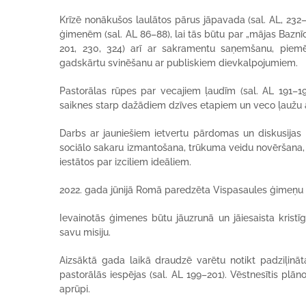
Krīzē nonākušos laulātos pārus jāpavada (sal. AL, 232–
ģimenēm (sal. AL 86–88), lai tās būtu par „mājas Baznīcā
201, 230, 324) arī ar sakramentu saņemšanu, piem
gadskārtu svinēšanu ar publiskiem dievkalpojumiem.
Pastorālas rūpes par vecajiem ļaudīm (sal. AL 191–19
saiknes starp dažādiem dzīves etapiem un veco ļaužu a
Darbs ar jauniešiem ietvertu pārdomas un diskusijas p
sociālo sakaru izmantošana, trūkuma veidu novēršana, ci
iestātos par izciliem ideāliem.
2022. gada jūnijā Romā paredzēta Vispasaules ģimeņu 
Ievainotās ģimenes būtu jāuzrunā un jāiesaista kristīgā
savu misiju.
Aizsāktā gada laikā draudzē varētu notikt padziļināta
pastorālās iespējas (sal. AL 199–201). Vēstnesītis plā
aprūpi.