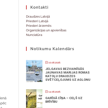
Kontakti
Draudzes Latvijā
Priesteri Latvijā
Priesteri ārzemēs
Organizācijas un apvienības
Nunciatūra
Notikumu Kalendārs
10.08.2026.
JELGAVAS BEZVAINĪGĀS
JAUNAVAS MARIJAS ROMAS
KATOĻU DRAUDZES
SVĒTCEĻOJUMS UZ AGLONU
14.08.2026.
GARĪGĀ CĪŅA – CEĻŠ UZ
dienā
BRĪVĪBU
tāpēc