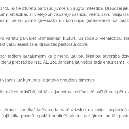
235), lai tie izturētu pārbaudījumos un augtu mīlestībā. Draudzei jā
m” attiecībās ar vietējo un vispārējo Baznīcu, veiktu savu misiju (sa
ēram, bērnu pirmo grēksūdzi un komūniju, gatavošanos uz laulī
3) varētu pārvarēt „atmešanas” kultūru un sociālo vienaldzību, ros
ktīvāku iesaistīšanu draudzes pastorālā dzīvē.
ar tādiem jautājumiem kā ģimene, laulība, šķīstība, atvērtība dzīv
eņu pret radību (sal. AL, 40). Jārosina jauniešos tāds entuziasms, k
tikšanās, uz kuru būtu jāgatavo draudzes ģimenes.
s dzīves attīstībā, lai tās atjaunotos kristības žēlastībā un spētu 
 „Amoris Laetitia” lasīšana, lai varētu izšķirt un ieviest nepiecie
no šajā laika posmā regulāri publicēt rakstus par ģimeni un tās past