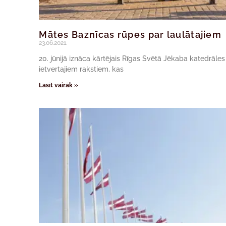
Mātes Baznīcas rūpes par laulātajiem
23.06.2021.
20. jūnijā iznāca kārtējais Rīgas Svētā Jēkaba katedrāle
ietvertajiem rakstiem, kas
Lasīt vairāk »