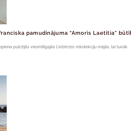
 Franciska pamudinājuma “Amoris Laetitia” būtī
piena pulcējās viesmīlīgajās Līvbērzes rekolekciju mājās, lai tuvāk