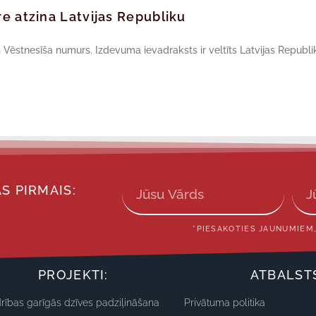
re atzina Latvijas Republiku
 Vēstnesīša numurs. Izdevuma ievadraksts ir veltīts Latvijas Republi
S PIRMAIS:
*PIESAKOTIES JAUNUMIEM,
PROJEKTI:
ATBALST
rības garīgās dzīves padziļināšana
Privātuma politika