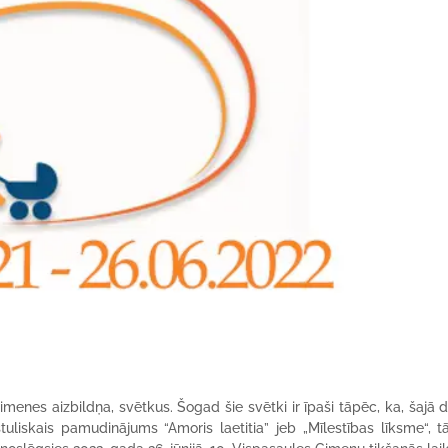
menes aizbildņa, svētkus. Šogad šie svētki ir īpaši tāpēc, ka, šajā 
uliskais pamudinājums “Amoris laetitia” jeb „Mīlestības līksme“, 