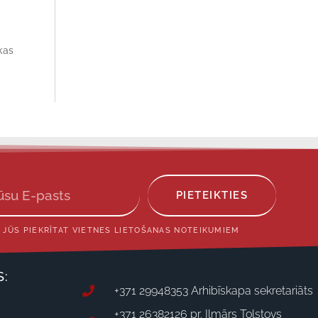
kas
PIETEIKTIES
 JŪS PIEKRĪTAT VIETNES LIETOŠANAS NOTEIKUMIEM
S:
+371 29948353 Arhibīskapa sekretariāts
+371 26382126 pr. Ilmārs Tolstovs