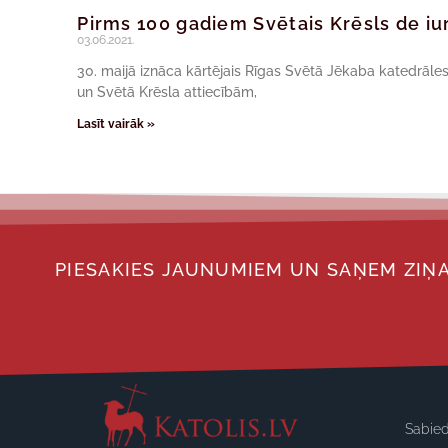
Pirms 100 gadiem Svētais Krēsls de iu
03.06.2021.
30. maijā iznāca kārtējais Rīgas Svētā Jēkaba katedrāles
un Svētā Krēsla attiecībām,
Lasīt vairāk »
PIESAKIES JAUNUMIEM UN SAŅEM ZIŅA
Sabied