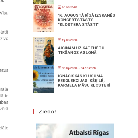
kā.
16.08.2026.
Visu
16. AUGUSTĀ RĪGĀ IZSKANĒS
KONCERTSTĀSTS
“KLOSTERA STĀSTI”
latīt
zīvo
19.08.2026.
AICINĀM UZ KATEHĒTU
TIKŠANOS AGLONĀ!
30.09.2026.
- 04.10.2026.
ēzus
IGNĀCISKĀS KLUSUMA
REKOLEKCIJAS IKŠĶILĒ,
KARMELA MĀSU KLOSTERĪ
nāla
lātie
tības
 vērā
Ziedo!
iālo