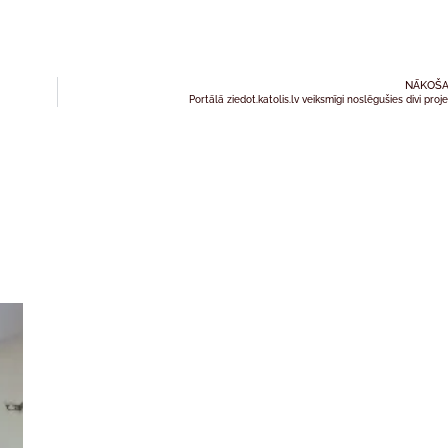
NĀKOŠA
Portālā ziedot.katolis.lv veiksmīgi noslēgušies divi proje