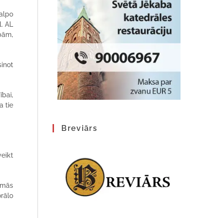
kalpo
l. AL
bām,
inot
ībai,
a tie
Breviārs
veikt
šamās
orālo