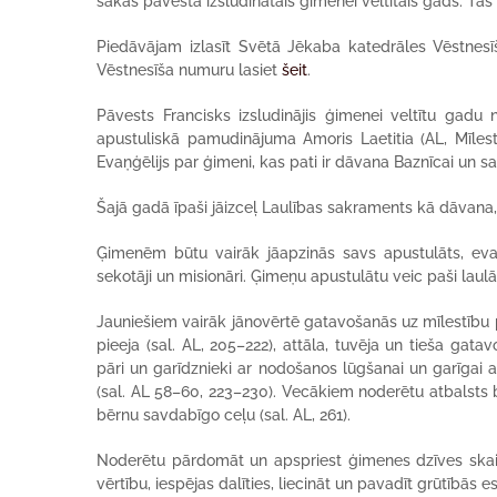
sākas pāvesta izsludinātais ģimenei veltītais gads. Tas 
Piedāvājam izlasīt Svētā Jēkaba katedrāles Vēstnesī
Vēstnesīša numuru lasiet
šeit
.
Pāvests Francisks izsludinājis ģimenei veltītu gadu n
apustuliskā pamudinājuma Amoris Laetitia (AL, Mīlest
Evaņģēlijs par ģimeni, kas pati ir dāvana Baznīcai un 
Šajā gadā īpaši jāizceļ Laulības sakraments kā dāvana,
Ģimenēm būtu vairāk jāapzinās savs apustulāts, evaņģ
sekotāji un misionāri. Ģimeņu apustulātu veic paši laulāti
Jauniešiem vairāk jānovērtē gatavošanās uz mīlestību
pieeja (sal. AL, 205–222), attāla, tuvēja un tieša gata
pāri un garīdznieki ar nodošanos lūgšanai un garīgai a
(sal. AL 58–60, 223–230). Vecākiem noderētu atbalsts 
bērnu savdabīgo ceļu (sal. AL, 261).
Noderētu pārdomāt un apspriest ģimenes dzīves skaist
vērtību, iespējas dalīties, liecināt un pavadīt grūtībās 