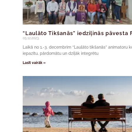
“Laulāto Tikšanās” iedziļinās pāvesta
05.12.2023.
Laikā no 1.-3. decembrim “Laulāto tikšanās” animatoru ko
iepazītu, pārdomātu un dziļāk integrētu
Lasīt vairāk »