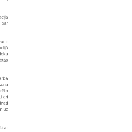
acīja
 par
ai ir
adijā
nieku
rētās
arba
sonu
rēto
i arī
ināti
an uz
ti ar