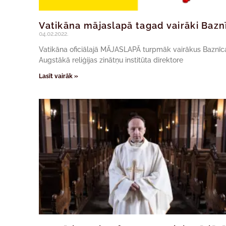
Vatikāna mājaslapā tagad vairāki Bazn
04.02.2022.
Vatikāna oficiālajā MĀJASLAPĀ turpmāk vairākus Baznīcas
Augstākā reliģijas zinātņu institūta direktore
Lasīt vairāk »