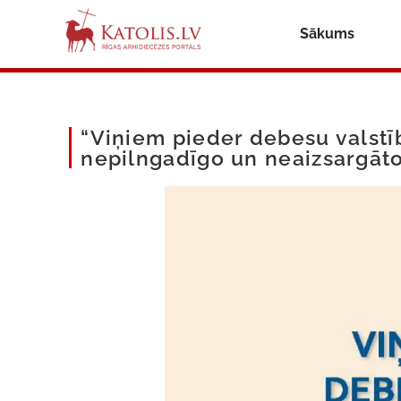
Sākums
“Viņiem pieder debesu valstī
nepilngadīgo un neaizsargāto