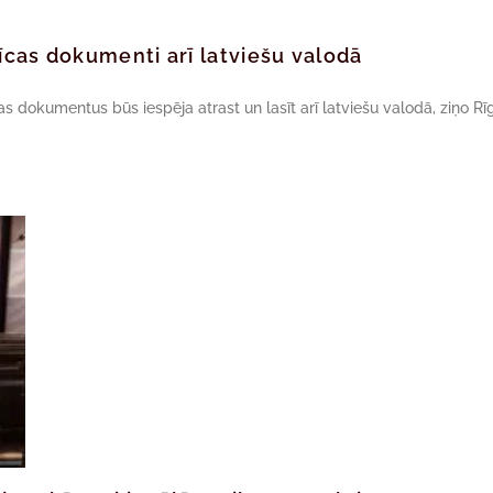
īcas dokumenti arī latviešu valodā
 dokumentus būs iespēja atrast un lasīt arī latviešu valodā, ziņo Rī