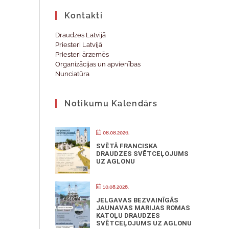
Kontakti
Draudzes Latvijā
Priesteri Latvijā
Priesteri ārzemēs
Organizācijas un apvienības
Nunciatūra
Notikumu Kalendārs
08.08.2026.
SVĒTĀ FRANCISKA
DRAUDZES SVĒTCEĻOJUMS
UZ AGLONU
10.08.2026.
JELGAVAS BEZVAINĪGĀS
JAUNAVAS MARIJAS ROMAS
KATOĻU DRAUDZES
SVĒTCEĻOJUMS UZ AGLONU