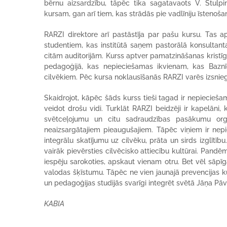
bērnu aizsardzību, tāpēc tika sagatavaots V. Stulp
kursam, gan arī tiem, kas strādās pie vadlīniju īstenoš
RARZI direktore arī pastāstīja par pašu kursu. Tas
studentiem, kas institūtā saņem pastorālā konsultanta 
citām auditorijām. Kurss aptver pamatzināšanas kristīgaj
pedagoģijā, kas nepieciešamas ikvienam, kas Baznī
cilvēkiem. Pēc kursa noklausīšanās RARZI varēs izsniegt
Skaidrojot, kāpēc šāds kurss tieši tagad ir nepiecieša
veidot drošu vidi. Turklāt RARZI beidzēji ir kapelāni, k
svētceļojumu un citu sadraudzības pasākumu orga
neaizsargātajiem pieaugušajiem. Tāpēc viņiem ir nepi
integrālu skatījumu uz cilvēku, prāta un sirds izglītī
vairāk pievērsties cilvēcisko attiecību kultūrai. Pandēm
iespēju sarokoties, apskaut vienam otru. Bet vēl sāpī
valodas šķīstumu. Tāpēc ne vien jaunajā prevencijas kurs
un pedagoģijas studijās svarīgi integrēt svētā Jāņa Pāvi
KABIA