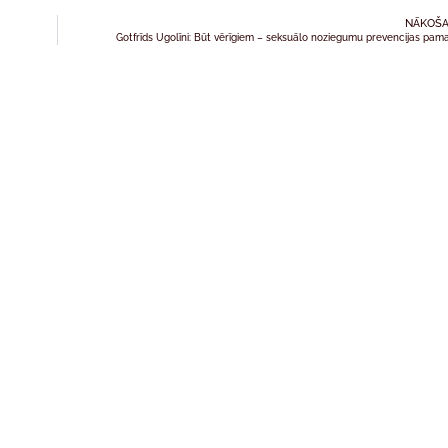
NĀKOŠA
Gotfrīds Ugolīni: Būt vērīgiem – seksuālo noziegumu prevencijas pam