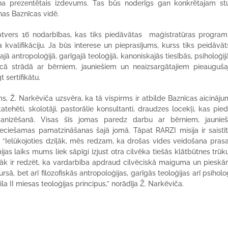
ina prezentētais izdevums. Tas būs noderīgs gan konkrētajam stu
anas Baznīcas vidē.
 aptvers 16 nodarbības, kas tiks piedāvātas maģistratūras progra
kvalifikāciju. Ja būs interese un pieprasījums, kurss tiks peidāvāt
ā antropoloģijā, garīgajā teoloģijā, kanoniskajās tiesībās, psiholoģij
cā strādā ar bērniem, jauniešiem un neaizsargātajiem pieauguša
 sertifikātu.
ms, Ž. Narkēviča uzsvēra, ka tā vispirms ir atbilde Baznīcas aicinā
atehēti, skolotāji, pastorālie konsultanti, draudzes locekļi, kas pie
nizēšanā. Visas šīs jomas paredz darbu ar bērniem, jaunieš
eciešamas pamatzināšanas šajā jomā. Tāpat RARZI misija ir saistīt
bu. “Ielūkojoties dziļāk, mēs redzam, ka drošas vides veidošana pras
ijas laiks mums liek sāpīgi izjust otra cilvēka tiešās klātbūtnes trū
gāk ir redzēt, ka vardarbība apdraud cilvēciskā maiguma un pieskā
ā, bet arī filozofiskās antropoloģijas, garīgās teoloģijas arī psiholo
la II miesas teoloģijas principus,” norādīja Ž. Narkēviča.