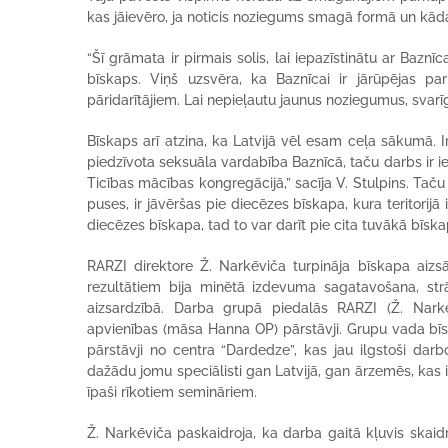
kas jāievēro, ja noticis noziegums smagā formā un kād
“Šī grāmata ir pirmais solis, lai iepazīstinātu ar Baznī
bīskaps. Viņš uzsvēra, ka Baznīcai ir jārūpējas pa
pāridarītājiem. Lai nepieļautu jaunus noziegumus, svarīgs
Bīskaps arī atzina, ka Latvijā vēl esam ceļa sākumā. Ir 
piedzīvota seksuāla vardabība Baznīcā, taču darbs ir ieti
Ticības mācības kongregācijā,” sacīja V. Stulpins. Tač
puses, ir jāvēršas pie diecēzes bīskapa, kura teritorijā
diecēzes bīskapa, tad to var darīt pie cita tuvākā bīska
RARZI direktore Ž. Narkēviča turpināja bīskapa aizs
rezultātiem bija minētā izdevuma sagatavošana, str
aizsardzībā. Darba grupā piedalās RARZI (Ž. Narkēv
apvienības (māsa Hanna OP) pārstāvji. Grupu vada bīskaps
pārstāvji no centra “Dardedze”, kas jau ilgstoši darb
dažādu jomu speciālisti gan Latvijā, gan ārzemēs, kas iz
īpaši rīkotiem semināriem.
Ž. Narkēviča paskaidroja, ka darba gaitā kļuvis skaid