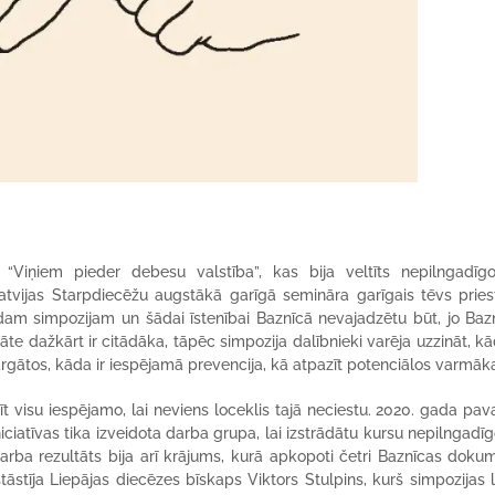
ijs “Viņiem pieder debesu valstība”, kas bija veltīts nepilngadīg
atvijas Starpdiecēžu augstākā garīgā semināra garīgais tēvs pries
am simpozijam un šādai īstenībai Baznīcā nevajadzētu būt, jo Bazn
tāte dažkārt ir citādāka, tāpēc simpozija dalībnieki varēja uzzināt, kā
argātos, kāda ir iespējamā prevencija, kā atpazīt potenciālos varmāk
īt visu iespējamo, lai neviens loceklis tajā neciestu. 2020. gada pav
niciatīvas tika izveidota darba grupa, lai izstrādātu kursu nepilngadī
rba rezultāts bija arī krājums, kurā apkopoti četri Baznīcas doku
āstīja Liepājas diecēzes bīskaps Viktors Stulpins, kurš simpozijas 