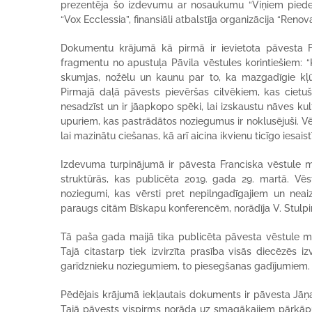
prezentēja šo izdevumu ar nosaukumu “Viņiem pieder
“Vox Ecclessia”, finansiāli atbalstīja organizācija “Renova
Dokumentu krājumā kā pirmā ir ievietota pāvesta Fr
fragmentu no apustuļa Pāvila vēstules korintiešiem: “Ka
skumjas, nožēlu un kaunu par to, ka mazgadīgie kļūs
Pirmajā daļā pāvests pievēršas cilvēkiem, kas cietuš
nesadzīst un ir jāapkopo spēki, lai izskaustu nāves kult
upuriem, kas pastrādātos noziegumus ir noklusējuši. Vēs
lai mazinātu ciešanas, kā arī aicina ikvienu ticīgo iesai
Izdevuma turpinājumā ir pāvesta Franciska vēstule m
struktūrās, kas publicēta 2019. gada 29. martā. Vēstu
noziegumi, kas vērsti pret nepilngadīgajiem un neaizs
paraugs citām Bīskapu konferencēm, norādīja V. Stulpi
Tā paša gada maijā tika publicēta pāvesta vēstule mo
Tajā citastarp tiek izvirzīta prasība visās diecēzēs i
garīdznieku noziegumiem, to piesegšanas gadījumiem.
Pēdējais krājumā iekļautais dokuments ir pāvesta Jāņa
Tajā pāvests vispirms norāda uz smagākajiem pārkāpu