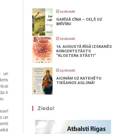
14.08.2026.
GARĪGĀ CĪŅA – CEĻŠ UZ
BRĪVĪBU
16.08.2026.
16. AUGUSTĀ RĪGĀ IZSKANĒS
KONCERTSTĀSTS
“KLOSTERA STĀSTI”
19.08.2026.
o un
AICINĀM UZ KATEHĒTU
teris
TIKŠANOS AGLONĀ!
īcai
da ir
as.
Ziedo!
asarī
go un
menti
laikā