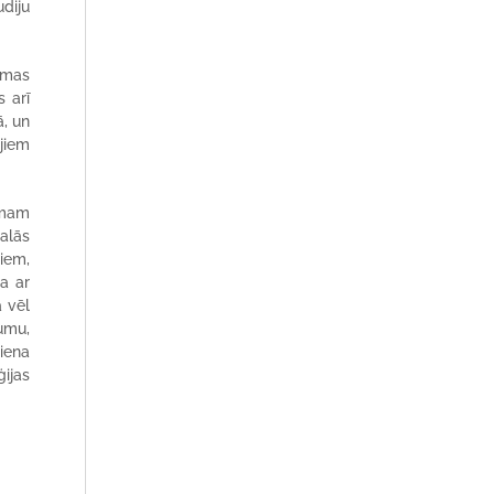
diju
mmas
s arī
ā, un
jiem
jumam
dalās
iem,
a ar
a vēl
kumu,
riena
ģijas