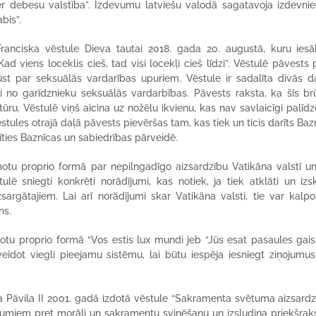
 debesu valstība”. Izdevumu latviešu valodā sagatavoja izdevnie
bis”.
anciska vēstule Dieva tautai 2018. gada 20. augustā, kuru iesā
d viens loceklis cieš, tad visi locekļi cieš līdzi”. Vēstulē pāvests
t par seksuālās vardarības upuriem. Vēstule ir sadalīta divās da
i no garīdznieku seksuālās vardarbības. Pāvests raksta, ka šīs br
ūru. Vēstulē viņš aicina uz nožēlu ikvienu, kas nav savlaicīgi palīdz
tules otrajā daļā pāvests pievēršas tam, kas tiek un ticis darīts Baz
stīties Baznīcas un sabiedrības pārveidē.
otu proprio formā par nepilngadīgo aizsardzību Vatikāna valstī un
lē sniegti konkrēti norādījumi, kas notiek, ja tiek atklāti un izsk
argātajiem. Lai arī norādījumi skar Vatikāna valsti, tie var kalp
ns.
tu proprio formā “Vos estis lux mundi jeb “Jūs esat pasaules gais
zveidot viegli pieejamu sistēmu, lai būtu iespēja iesniegt ziņojumu
 Pāvila II 2001. gadā izdotā vēstule “Sakramenta svētuma aizsardz
miem pret morāli un sakramentu svinēšanu un izsludina priekšraks