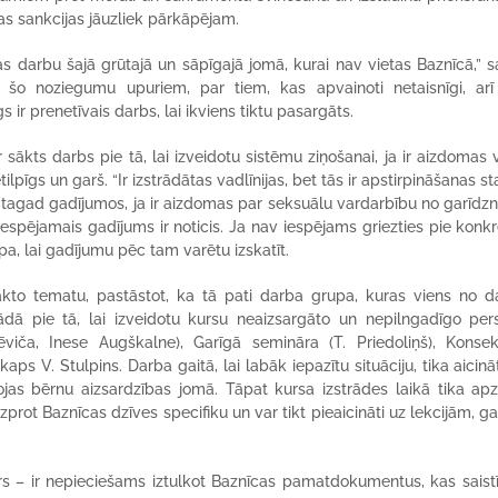
as sankcijas jāuzliek pārkāpējam.
cas darbu šajā grūtajā un sāpīgajā jomā, kurai nav vietas Baznīcā,” s
r šo noziegumu upuriem, par tiem, kas apvainoti netaisnīgi, arī
 ir prenetīvais darbs, lai ikviens tiktu pasargāts.
sākts darbs pie tā, lai izveidotu sistēmu ziņošanai, ja ir aizdomas v
lpīgs un garš. “Ir izstrādātas vadlīnijas, bet tās ir apstirpināšanas st
u tagad gadījumos, ja ir aizdomas par seksuālu vardarbību no garīdz
 iespējamais gadījums ir noticis. Ja nav iespējams griezties pie konk
pa, lai gadījumu pēc tam varētu izskatīt.
ākto tematu, pastāstot, ka tā pati darba grupa, kuras viens no d
ādā pie tā, lai izveidotu kursu neaizsargāto un nepilngadīgo per
iča, Inese Augškalne), Garīgā semināra (T. Priedoliņš), Konsek
 V. Stulpins. Darba gaitā, lai labāk iepazītu situāciju, tika aicināt
ojas bērnu aizsardzības jomā. Tāpat kursa izstrādes laikā tika apz
prot Baznīcas dzīves specifiku un var tikt pieaicināti uz lekcijām, g
rs – ir nepieciešams iztulkot Baznīcas pamatdokumentus, kas saistī