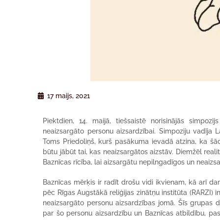
17 maijs, 2021
Piektdien, 14. maijā, tiešsaistē norisinājās simpoz
neaizsargāto personu aizsardzībai. Simpoziju vadīja L
Toms Priedoliņš, kurš pasākuma ievadā atzina, ka šād
būtu jābūt tai, kas neaizsargātos aizstāv. Diemžēl reali
Baznīcas rīcība, lai aizsargātu nepilngadīgos un neaizs
Baznīcas mērķis ir radīt drošu vidi ikvienam, kā arī dar
pēc Rīgas Augstākā reliģijas zinātņu institūta (RARZI) i
neaizsargāto personu aizsardzības jomā. Šīs grupas da
par šo personu aizsardzību un Baznīcas atbildību, past