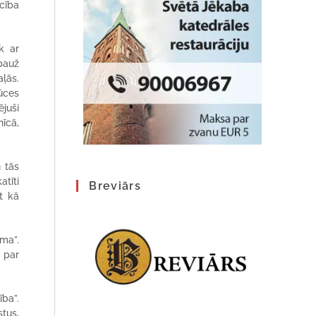
cība
k ar
 pauž
ļās.
ūces
ējuši
nīcā,
 tās
atīti
Breviārs
ot kā
ma”.
s par
ība”.
tus,