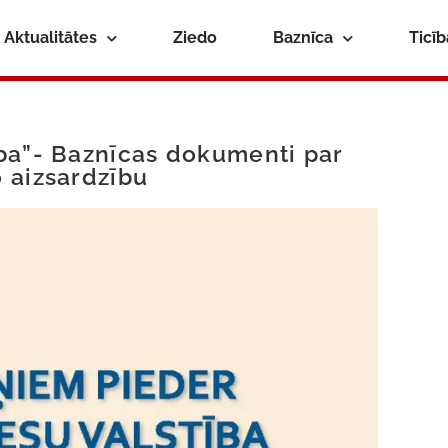
Aktualitātes
Ziedo
Baznīca
Ticī
ba”- Baznīcas dokumenti par
 aizsardzību