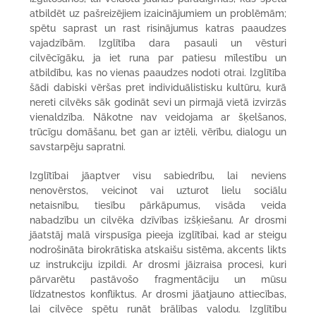
atbildēt uz pašreizējiem izaicinājumiem un problēmām;
spētu saprast un rast risinājumus katras paaudzes
vajadzībām. Izglītība dara pasauli un vēsturi
cilvēcīgāku, ja iet runa par patiesu mīlestību un
atbildību, kas no vienas paaudzes nodoti otrai. Izglītība
šādi dabiski vēršas pret individuālistisku kultūru, kurā
nereti cilvēks sāk godināt sevi un pirmajā vietā izvirzās
vienaldzība. Nākotne nav veidojama ar šķelšanos,
trūcīgu domāšanu, bet gan ar iztēli, vērību, dialogu un
savstarpēju sapratni.
Izglītībai jāaptver visu sabiedrību, lai neviens
nenovērstos, veicinot vai uzturot lielu sociālu
netaisnību, tiesību pārkāpumus, visāda veida
nabadzību un cilvēka dzīvības izšķiešanu. Ar drosmi
jāatstāj malā virspusīga pieeja izglītībai, kad ar steigu
nodrošināta birokrātiska atskaišu sistēma, akcents likts
uz instrukciju izpildi. Ar drosmi jāizraisa procesi, kuri
pārvarētu pastāvošo fragmentāciju un mūsu
līdzatnestos konfliktus. Ar drosmi jāatjauno attiecības,
lai cilvēce spētu runāt brālības valodu. Izglītību