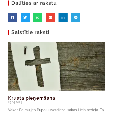
Dalīties ar rakstu
Saistītie raksti
Krusta pieņemšana
25.03.2024.
Vakar, Palmu jeb Pūpolu svētdienā, sākās Lielā nedēļa. Tā