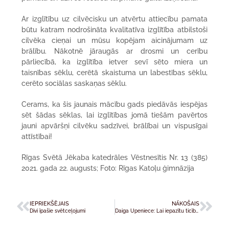
Ar izglītību uz cilvēcisku un atvērtu attiecību pamata
būtu katram nodrošināta kvalitatīva izglītība atbilstoši
cilvēka cieņai un mūsu kopējam aicinājumam uz
brālību. Nākotnē jāraugās ar drosmi un cerību
pārliecībā, ka izglītība ietver sevī sēto miera un
taisnības sēklu, cerētā skaistuma un labestības sēklu,
cerēto sociālas saskaņas sēklu.
Cerams, ka šis jaunais mācību gads piedāvās iespējas
sēt šādas sēklas, lai izglītības jomā tiešām pavērtos
jauni apvāršņi cilvēku sadzīvei, brālībai un vispusīgai
attīstībai!
Rīgas Svētā Jēkaba katedrāles Vēstnesītis Nr. 13 (385)
2021. gada 22. augusts; Foto: Rīgas Katoļu ģimnāzija
IEPRIEKŠĒJAIS
NĀKOŠAIS
Divi īpašie svētceļojumi
Daiga Upeniece: Lai iepazītu ticību, reizēm jāiziet no ierastā dzīves ritma