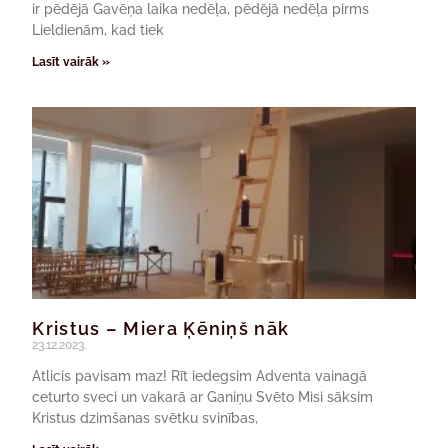
ir pēdējā Gavēņa laika nedēļa, pēdējā nedēļa pirms
Lieldienām, kad tiek
Lasīt vairāk »
Kristus – Miera Ķēniņš nāk
23.12.2023.
Atlicis pavisam maz! Rīt iedegsim Adventa vainagā
ceturto sveci un vakarā ar Ganiņu Svēto Misi sāksim
Kristus dzimšanas svētku svinības,