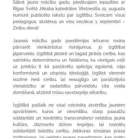
Sākot jauno mācību gadu, piedāvajam iepazīties ar
Rīgas Svētā Jēkaba katedrāles Vēstnesīša 22. augusta
numurā publicēto rakstu par izglītību. Sveicam visus
pedagogus, skolēnus un viņu vecākus 1. septembrī –
Zinību dienā!
Jaunais mācību gads pandēmijas ietvaros rosina
pārvarēt vienkāršotus risinājumus, jo izglītībai
jāpārveido. Izglītībā jāriskē un tagad jārāda cerība, kas
satriektu determinismu un fatālismu, ka vienīgais ceļš
uz priekšu it kā pastāvētu spēcīgo egoismā, vājo
konformismā un utopistu ideoloģijā. Izglītot vienmēr
nozīmē nest cerību, lai neauglīgo un paralizējošo
vienaldzību ar sadarbību pārveidotu cita veida
domāšanā, atzīstot mūsu savstarpējo atkarību.
Izglītībā pašlaik ne visai veicināta atvērtība jauniem
apvāršņiem, kuros ar viesmīlību, starp paaudžu
solidaritāti un novērtētu transcendenci veidotos jauna
kultūra. Jāizmanto dzīves iespējas, lai rosinātu
solidaritātē balstītu cerību. Jebkuras izmaiņas prasa
izglītošanos, lai veidotu jaunas paradigmas, kas spētu