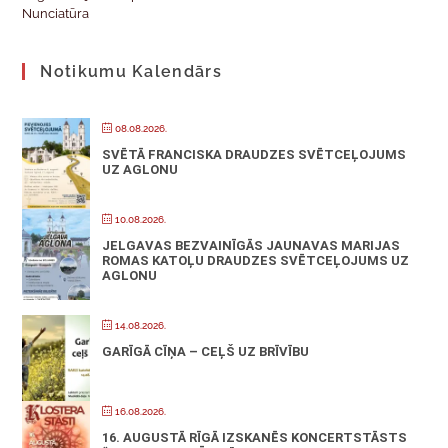
Nunciatūra
Notikumu Kalendārs
08.08.2026.
SVĒTĀ FRANCISKA DRAUDZES SVĒTCEĻOJUMS
UZ AGLONU
10.08.2026.
JELGAVAS BEZVAINĪGĀS JAUNAVAS MARIJAS
ROMAS KATOĻU DRAUDZES SVĒTCEĻOJUMS UZ
AGLONU
14.08.2026.
GARĪGĀ CĪŅA – CEĻŠ UZ BRĪVĪBU
16.08.2026.
16. AUGUSTĀ RĪGĀ IZSKANĒS KONCERTSTĀSTS