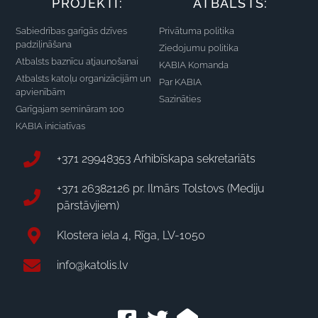
PROJEKTI:
ATBALSTS:
Sabiedrības garīgās dzīves
Privātuma politika
padziļināšana
Ziedojumu politika
Atbalsts baznīcu atjaunošanai
KABIA Komanda
Atbalsts katoļu organizācijām un
Par KABIA
apvienībām
Sazināties
Garīgajam semināram 100
KABIA iniciatīvas
+371 29948353 Arhibīskapa sekretariāts
+371 26382126 pr. Ilmārs Tolstovs (Mediju
pārstāvjiem)
Klostera iela 4, Rīga, LV-1050
info@katolis.lv