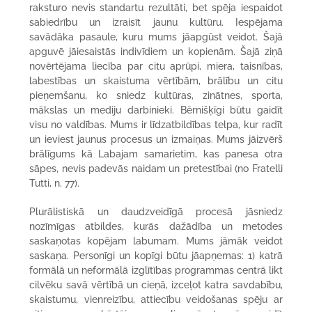
raksturo nevis standartu rezultāti, bet spēja iespaidot
sabiedrību un izraisīt jaunu kultūru. Iespējama
savādāka pasaule, kuru mums jāapgūst veidot. Šajā
apguvē jāiesaistās indivīdiem un kopienām. Šajā ziņā
novērtējama liecība par citu aprūpi, miera, taisnības,
labestības un skaistuma vērtībām, brālību un citu
pieņemšanu, ko sniedz kultūras, zinātnes, sporta,
mākslas un mediju darbinieki. Bērnišķīgi būtu gaidīt
visu no valdības. Mums ir līdzatbildības telpa, kur radīt
un ieviest jaunus procesus un izmaiņas. Mums jāizvērš
brālīgums kā Labajam samarietim, kas panesa otra
sāpes, nevis padevās naidam un pretestībai (no Fratelli
Tutti, n. 77).
Plurālistiskā un daudzveidīgā procesā jāsniedz
nozīmīgas atbildes, kurās dažādība un metodes
saskaņotas kopējam labumam. Mums jāmāk veidot
saskaņa. Personīgi un kopīgi būtu jāapņemas: 1) katrā
formālā un neformālā izglītības programmas centrā likt
cilvēku savā vērtībā un cieņā, izceļot katra savdabību,
skaistumu, vienreizību, attiecību veidošanas spēju ar