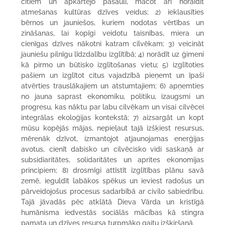
citiem un apkārtējo pasauli, mācot arī noraidīt
atmešanas kultūras dzīves veidus; 2) ieklausīties
bērnos un jauniešos, kuriem nodotas vērtības un
zināšanas, lai kopīgi veidotu taisnības, miera un
cienīgas dzīves nākotni katram cilvēkam; 3) veicināt
jauniešu pilnīgu līdzdalību izglītībā; 4) norādīt uz ģimeni
kā pirmo un būtisko izglītošanas vietu; 5) izglītoties
pašiem un izglītot citus vajadzībā pieņemt un īpaši
atvērties trauslākajiem un atstumtajiem; 6) apņemties
no jauna saprast ekonomiku, politiku, izaugsmi un
progresu, kas nāktu par labu cilvēkam un visai cilvēcei
integrālas ekoloģijas kontekstā; 7) aizsargāt un kopt
mūsu kopējās mājas, nepieļaut tajā izšķiest resursus,
mērenāk dzīvot, izmantojot atjaunojamas enerģijas
avotus, cienīt dabisko un cilvēcisko vidi saskaņā ar
subsidiaritātes, solidaritātes un aprites ekonomijas
principiem; 8) drosmīgi attīstīt izglītības plānu savā
zemē, ieguldīt labākos spēkus un ieviest radošus un
pārveidojošus procesus sadarbībā ar civilo sabiedrību.
Tajā jāvadās pēc atklātā Dieva Vārda un kristīgā
humānisma iedvestās sociālās mācības kā stingra
pamata un dzīves resursa turpmāko gaitu izšķiršanā.