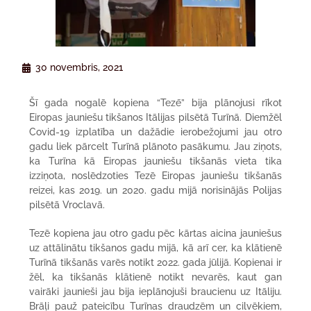
30 novembris, 2021
Šī gada nogalē kopiena “Tezē” bija plānojusi rīkot
Eiropas jauniešu tikšanos Itālijas pilsētā Turīnā. Diemžēl
Covid-19 izplatība un dažādie ierobežojumi jau otro
gadu liek pārcelt Turīnā plānoto pasākumu. Jau ziņots,
ka Turīna kā Eiropas jauniešu tikšanās vieta tika
izziņota, noslēdzoties Tezē Eiropas jauniešu tikšanās
reizei, kas 2019. un 2020. gadu mijā norisinājās Polijas
pilsētā Vroclavā.
Tezē kopiena jau otro gadu pēc kārtas aicina jauniešus
uz attālinātu tikšanos gadu mijā, kā arī cer, ka klātienē
Turīnā tikšanās varēs notikt 2022. gada jūlijā. Kopienai ir
žēl, ka tikšanās klātienē notikt nevarēs, kaut gan
vairāki jaunieši jau bija ieplānojuši braucienu uz Itāliju.
Brāļi pauž pateicību Turīnas draudzēm un cilvēkiem,