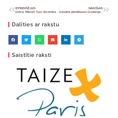
IEPRIEKŠĒJAIS
NĀKOŠAIS
Iznācis “Mieram Tuvu” decembra numurs
Izsludina pieteikšanos Grosberga un Rancāna stipendiju saņemšanai
Dalīties ar rakstu
Saistītie raksti