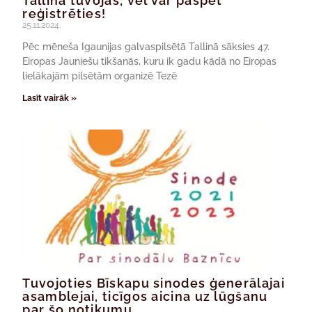
Tallinā tuvojas; vēl var paspēt
reģistrēties!
25.11.2024.
Pēc mēneša Igaunijas galvaspilsētā Tallinā sāksies 47.
Eiropas Jauniešu tikšanās, kuru ik gadu kādā no Eiropas
lielākajām pilsētām organizē Tezē
Lasīt vairāk »
Tuvojoties Bīskapu sinodes ģenerālajai
asamblejai, ticīgos aicina uz lūgšanu
par šo notikumu