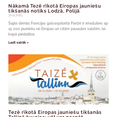
Nākamā Tezē rīkotā Eiropas jauniešu
tikšanās notiks Lodzā, Polijā
30.12.2025.
Šajās dienās Francijas galvaspilsētā Parīzē ir ieradušies ap
15 000 jauniešu no Eiropas un citām pasaules valstīm, lai
kopā piedalītos
Lasīt vairāk »
Tezē rīkotā Eiropas jauniešu tikšanās