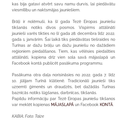
kas bija gatavi atvērt savu namu durvis, lai piedāvātu
viesmīlību un naktsmājas jauniešiem.
Brāļi ir nolēmuši, ka šī gada Tezē Eiropas jauniešu
tikšanās notiks divos posmos. Vispirms attālināti
jaunieši varēs tikties no šī gada 28. decembra līdz 2022.
gada 1. janvārim. Šai laikā tiks piedāvātas tiešraides no
Turīnas ar dažu brāļu un dažu jauniešu no dažādiem
reģioniem piedalīšanos. Tiem, kas vēlēsies piedalīties
attālināti, kopiena drīz vien sola savā mājaslapā un
Facebook kontā publicēt pasākuma programmu.
Pasākuma otra daļa norisināsies no 2022. gada 7. līdz
10. jūlijam Turīnā klātienē. Tradicionāli jaunieši tiks
uzņemti ģimenēs un draudzēs, bet dažādās Turīnas
baznīcās notiks lūgšanas, darbnīcas, tikšanās.
Papildu informāciju par Tezē Eiropas jauniešu tikšanos
var meklēt kopienas
MĀJASLAPĀ
un Facebook
KONTĀ
.
KABIA; Foto: Taize