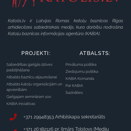
Katolis.lv ir Latvijas Romas katoļu baznīcas Rīgas
arhidiecēzes sabiedriskais medijs, kura darbību nodrošina
Katoļu baznīcas informācijas aģentūra (KABIA).
PROJEKTI:
ATBALSTS:
Sabiedrības garīgās dzīves
Privātuma politika
padziļināšana
Ziedojumu politika
Atbalsts baznīcu atjaunošanai
KABIA Komanda
Atbalsts katoļu organizācijām un
Par KABIA
apvienībām
Sazināties
Garīgajam semināram 100
KABIA iniciatīvas
+371 29948353 Arhibīskapa sekretariāts
+371 26382126 pr. Ilmārs Tolstovs (Mediju