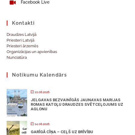
Facebook Live
Kontakti
Draudzes Latvijā
Priesteri Latvijā
Priesteri ārzemēs
Organizācijas un apvienības
Nunciatūra
Notikumu Kalendārs
10.08.2026.
JELGAVAS BEZVAINĪGĀS JAUNAVAS MARIJAS
ROMAS KATOĻU DRAUDZES SVĒTCEĻOJUMS UZ
AGLONU
14.08.2026.
GARĪGĀ CĪŅA – CEĻŠ UZ BRĪVĪBU