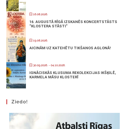
16.08.2026.
16. AUGUSTĀ RĪGĀ IZSKANĒS KONCERTSTĀSTS
“KLOSTERA STĀSTI”
19.08.2026.
AICINĀM UZ KATEHĒTU TIKŠANOS AGLONĀ!
30.09.2026.
- 04.10.2026.
IGNĀCISKĀS KLUSUMA REKOLEKCIJAS IKŠĶILĒ,
KARMELA MĀSU KLOSTERĪ
Ziedo!