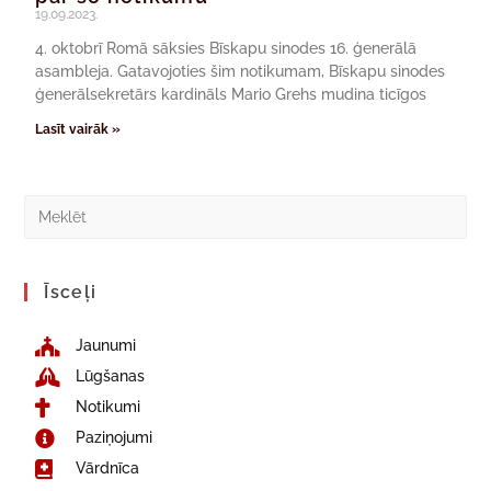
19.09.2023.
4. oktobrī Romā sāksies Bīskapu sinodes 16. ģenerālā
asambleja. Gatavojoties šim notikumam, Bīskapu sinodes
ģenerālsekretārs kardināls Mario Grehs mudina ticīgos
Lasīt vairāk »
Īsceļi
Jaunumi
Lūgšanas
Notikumi
Paziņojumi
Vārdnīca