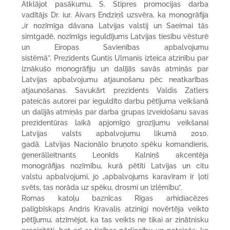
Atklājot pasākumu, S. Stipres promocijas darba
vadītājs Dr. iur. Aivars Endziņš uzsvēra, ka monogrāfija
„ir nozīmīga dāvana Latvijas valstij un Saeimai tās
simtgadē, nozīmīgs ieguldījums Latvijas tiesību vēsturē
un Eiropas Savienības apbalvojumu
sistēmā”. Prezidents Guntis Ulmanis izteica atzinību par
iznākušo monogrāfiju un dalījās savās atmiņās par
Latvijas apbalvojumu atjaunošanu pēc neatkarības
atjaunošanas. Savukārt prezidents Valdis Zatlers
pateicās autorei par ieguldīto darbu pētījuma veikšanā
un dalījās atmiņās par darba grupas izveidošanu savas
prezidentūras laikā apjomīgo grozījumu veikšanai
Latvijas valsts apbalvojumu likumā 2010.
gadā. Latvijas Nacionālo bruņoto spēku komandieris,
ģenerālleitnants Leonīds Kalniņš akcentēja
monogrāfijas nozīmību, kurā pētīti Latvijas un citu
valstu apbalvojumi, jo „apbalvojums karavīram ir ļoti
svēts, tas norāda uz spēku, drosmi un izlēmību”.
Romas katoļu baznīcas Rīgas arhidiacēzes
palīgbīskaps Andris Kravalis atzinīgi novērtēja veikto
pētījumu, atzīmējot, ka tas veikts ne tikai ar zinātnisku