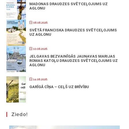
MADONAS DRAUDZES SVĒTCEĻOJUMS UZ
AGLONU
08.08.2026.
SVĒTĀ FRANCISKA DRAUDZES SVĒTCEĻOJUMS
UZ AGLONU
10.08.2026.
JELGAVAS BEZVAINĪGĀS JAUNAVAS MARIJAS
ROMAS KATOĻU DRAUDZES SVĒTCEĻOJUMS UZ
AGLONU
14.08.2026.
GARĪGĀ CĪŅA – CEĻŠ UZ BRĪVĪBU
Ziedo!