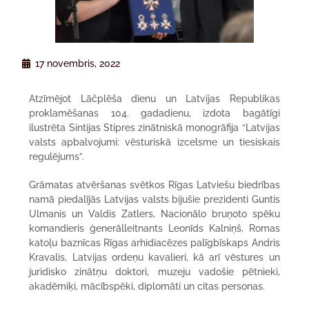
17 novembris, 2022
Atzīmējot Lāčplēša dienu un Latvijas Republikas
proklamēšanas 104. gadadienu, izdota bagātīgi
ilustrēta Sintijas Stipres zinātniskā monogrāfija “Latvijas
valsts apbalvojumi: vēsturiskā izcelsme un tiesiskais
regulējums”.
Grāmatas atvēršanas svētkos Rīgas Latviešu biedrības
namā piedalījās Latvijas valsts bijušie prezidenti Guntis
Ulmanis un Valdis Zatlers, Nacionālo bruņoto spēku
komandieris ģenerālleitnants Leonīds Kalniņš, Romas
katoļu baznīcas Rīgas arhidiacēzes palīgbīskaps Andris
Kravalis, Latvijas ordeņu kavalieri, kā arī vēstures un
juridisko zinātņu doktori, muzeju vadošie pētnieki,
akadēmiķi, mācībspēki, diplomāti un citas personas.