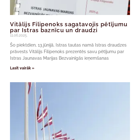
Vitālijs Filipenoks sagatavojis pētījumu
par Istras baznīcu un draudzi
11.06.2025.
Šo piektdien, 13.jūnijā, Istras tautas namā Istras draudzes
prāvests Vitālijs Filipenoks prezentēs savu pētījumu par
Istras Jaunavas Marijas Bezvainīgās ieņemšanas
Lasīt vairāk »