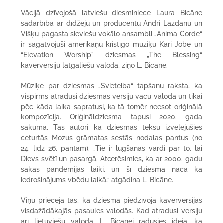
Vācijā dzīvojošā latviešu diesminiece Laura Bicāne
sadarbībā ar dīdžeju un producentu Andri Lazdānu un
Višķu pagasta sieviešu vokālo ansambli „Anima Corde“
ir sagatvojuši amerikāņu kristīgo mūziķu Kari Jobe un
“Elevation Worship” dziesmas „The Blessing“
kaverversiju latgaliešu valodā, ziņo L. Bicāne.
Mūziķe par dziesmas „Svieteiba“ tapšanu raksta, ka
vispirms atradusi dziesmas versiju vācu valodā un tikai
pēc kāda laika sapratusi, ka tā tomēr neesot oriģinālā
kompozīcija. Oriģināldziesma tapusi 2020. gada
sākumā. Tās autori kā dziesmas teksu izvēlējušies
ceturtās Mozus grāmatas sestās nodaļas pantus (no
24. līdz 26. pantam). „Tie ir lūgšanas vārdi par to, lai
Dievs svētī un pasargā. Atcerēsimies, ka ar 2000. gadu
sākās pandēmijas laiki, un šī dziesma nāca kā
iedrošinājums vbēdu laikā,“ atgādina L. Bicāne.
Viņu priecēja tas, ka dziesma piedzīvoja kaverversijas
visdažādākajās pasaules valodās. Kad atradusi versiju
arī lietuviešu valodā, L. Bicānei radusies ideja, ka