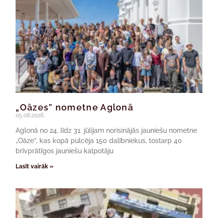
„Oāzes” nometne Aglonā
05.08.2026.
Aglonā no 24. līdz 31. jūlijam norisinājās jauniešu nometne
„Oāze”, kas kopā pulcēja 150 dalībniekus, tostarp 40
brīvprātīgos jauniešu kalpotāju
Lasīt vairāk »