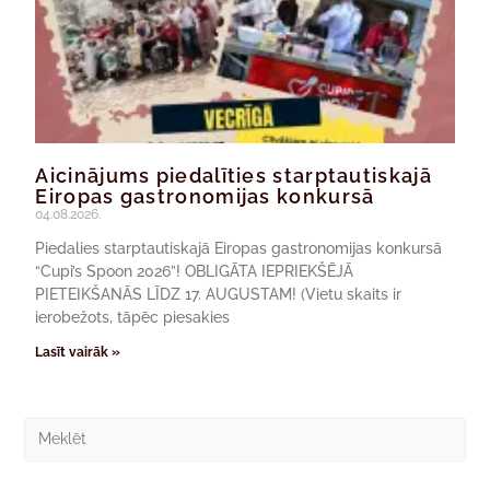
Aicinājums piedalīties starptautiskajā
Eiropas gastronomijas konkursā
04.08.2026.
Piedalies starptautiskajā Eiropas gastronomijas konkursā
“Cupi’s Spoon 2026”! OBLIGĀTA IEPRIEKŠĒJĀ
PIETEIKŠANĀS LĪDZ 17. AUGUSTAM! (Vietu skaits ir
ierobežots, tāpēc piesakies
Lasīt vairāk »