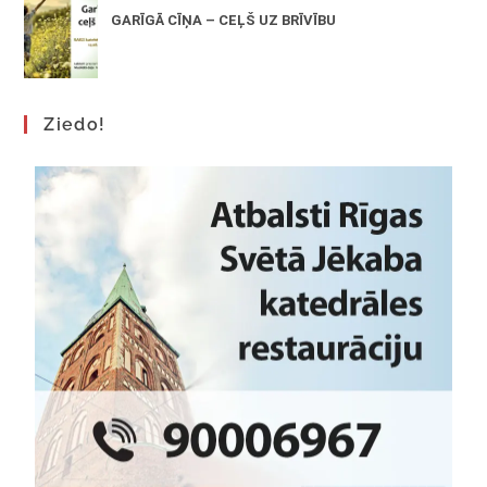
GARĪGĀ CĪŅA – CEĻŠ UZ BRĪVĪBU
Ziedo!