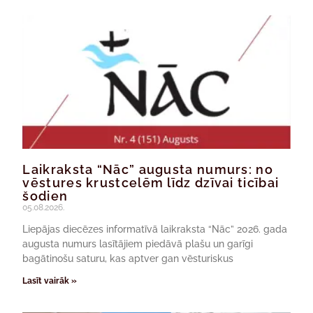
Laikraksta “Nāc” augusta numurs: no
vēstures krustcelēm līdz dzīvai ticībai
šodien
05.08.2026.
Liepājas diecēzes informatīvā laikraksta “Nāc” 2026. gada
augusta numurs lasītājiem piedāvā plašu un garīgi
bagātinošu saturu, kas aptver gan vēsturiskus
Lasīt vairāk »