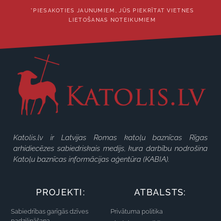
*PIESAKOTIES JAUNUMIEM, JŪS PIEKRĪTAT VIETNES
LIETOŠANAS NOTEIKUMIEM
Katolis.lv ir Latvijas Romas katoļu baznīcas Rīgas
arhidiecēzes sabiedriskais medijs, kura darbību nodrošina
Katoļu baznīcas informācijas aģentūra (KABIA).
PROJEKTI:
ATBALSTS:
Sabiedrības garīgās dzīves
Privātuma politika
padziļināšana