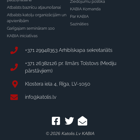
Ziedojumu politika
Atbalsts baznīcu atjaunošanai
KABIA Komanda
Atbalsts katoļu organizācijām un
Par KABIA
apvienībām
Sazināties
Garīgajam semināram 100
KABIA iniciatīvas
+371 29948353 Arhibīskapa sekretariāts
+371 26382126 pr. Ilmārs Tolstovs (Mediju
pārstāvjiem)
Klostera iela 4, Rīga, LV-1050
info@katolis.lv
© 2026 Katolis.lv KABIA