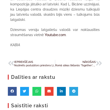
kompozīcija jātulko arī latviski. Kad L. Bicāne uzzinājusi,
ka Liepājas centra draudzes mūziķi dziesmu tulkojuši
jau latviešu valodā, skaidrs bijis viens – tulkojums būs
latgaliski.
Dziesmas versiju latgaliešu valodā var noklausīties
straumēšanas vietnē
Youtube.com
.
KABIA
IEPRIEKŠĒJAIS
NĀKOŠAIS
Nozīmēts postulātors priestera Litaunieka beatifikācijas procesā
Romā sākas tikšanās “Together”; rīt ekumeniska vigīlija Svētā Pētera laukumā
Dalīties ar rakstu
Saistītie raksti