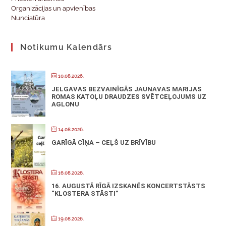
Organizācijas un apvienības
Nunciatūra
Notikumu Kalendārs
10.08.2026.
JELGAVAS BEZVAINĪGĀS JAUNAVAS MARIJAS
ROMAS KATOĻU DRAUDZES SVĒTCEĻOJUMS UZ
AGLONU
14.08.2026.
GARĪGĀ CĪŅA – CEĻŠ UZ BRĪVĪBU
16.08.2026.
16. AUGUSTĀ RĪGĀ IZSKANĒS KONCERTSTĀSTS
“KLOSTERA STĀSTI”
19.08.2026.