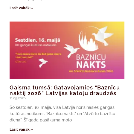
Lasīt vairāk »
Gaisma tumsā: Gatavojamies “Baznīcu
naktij 2026” Latvijas katoļu draudzēs
11.05.2026.
Šo sestdien, 16. maijā, visā Latvijā norisināsies garīgās
kultūras notikums “Baznīcu nakts” un “Atvērto baznīcu
diena”. Šī gada pasākuma moto
Lasīt vairāk »