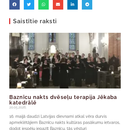
Saistītie raksti
Baznīcu nakts dvēseļu terapija Jēkaba
katedrālē
20.05.2026.
16. maijā daudzi Latvijas dievnami atkal vēra durvis
apmeklētājiem Baznīcu nakts kultūras pasākumu ietvaros,
dodot iespēju iepazīt Baznīcu, tās vēsturi