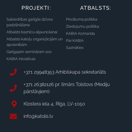
PROJEKTI:
ATBALSTS:
Sabiedrības garīgās dzīves
Privātuma politika
padziļināšana
Ziedojumu politika
Atbalsts baznīcu atjaunošanai
KABIA Komanda
Atbalsts katoļu organizācijām un
Par KABIA
apvienībām
Sazināties
Garīgajam semināram 100
KABIA iniciatīvas
+371 29948353 Arhibīskapa sekretariāts
+371 26382126 pr. Ilmārs Tolstovs (Mediju
pārstāvjiem)
Klostera iela 4, Rīga, LV-1050
info@katolis.lv