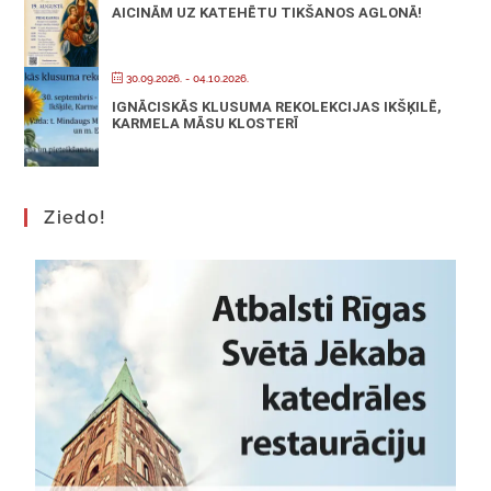
AICINĀM UZ KATEHĒTU TIKŠANOS AGLONĀ!
30.09.2026.
- 04.10.2026.
IGNĀCISKĀS KLUSUMA REKOLEKCIJAS IKŠĶILĒ,
KARMELA MĀSU KLOSTERĪ
Ziedo!