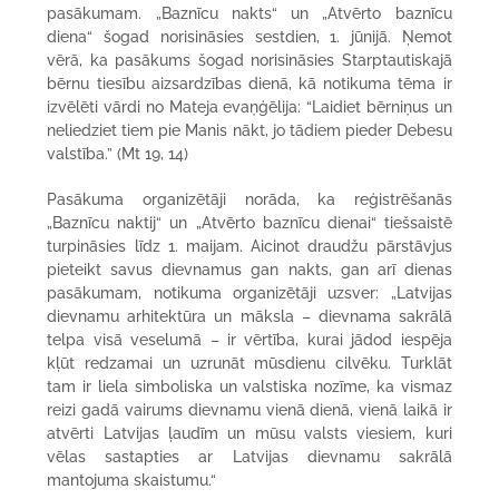
pasākumam. „Baznīcu nakts“ un „Atvērto baznīcu
diena“ šogad norisināsies sestdien, 1. jūnijā. Ņemot
vērā, ka pasākums šogad norisināsies Starptautiskajā
bērnu tiesību aizsardzības dienā, kā notikuma tēma ir
izvēlēti vārdi no Mateja evaņģēlija: “Laidiet bērniņus un
neliedziet tiem pie Manis nākt, jo tādiem pieder Debesu
valstība.” (Mt 19, 14)
Pasākuma organizētāji norāda, ka reģistrēšanās
„Baznīcu naktij“ un „Atvērto baznīcu dienai“ tiešsaistē
turpināsies līdz 1. maijam. Aicinot draudžu pārstāvjus
pieteikt savus dievnamus gan nakts, gan arī dienas
pasākumam, notikuma organizētāji uzsver: „Latvijas
dievnamu arhitektūra un māksla – dievnama sakrālā
telpa visā veselumā – ir vērtība, kurai jādod iespēja
kļūt redzamai un uzrunāt mūsdienu cilvēku. Turklāt
tam ir liela simboliska un valstiska nozīme, ka vismaz
reizi gadā vairums dievnamu vienā dienā, vienā laikā ir
atvērti Latvijas ļaudīm un mūsu valsts viesiem, kuri
vēlas sastapties ar Latvijas dievnamu sakrālā
mantojuma skaistumu.“