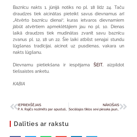
Baznīcu nakts 1. jūnijā notiks no pl. 18 līdz 24. Taču
draudzes tiek aicinātas pieteikt savus dievnamus arī
„Atvērto baznīcu dienai“, kuras ietvaros dievnamiem
jābūt atvērtiem apmeklētājiem jau no pl. 10. Dienas
laikā draudzes tiek mudinātas zvanīt savu baznīcu
zvanus pl. 12, 18 un 22. Šie laiki atbilst senajai stundu
lūgšanas tradīcijai, aicinot uz pusdienas, vakara un
nakts lūgšanu.
Dievnamu pietiekšana ir iespējama
ŠEIT
, aizpildot
tiešsaistes anketu.
KABIA
IEPRIEKŠĒJAIS
NĀKOŠAIS
P. A. Rajičs nozīmēts par apustulisko nunciju Itālijā un Sanmarīno
Sociālajos tīklos sevi piesaka jauns medijs – Baznīca TV
Dalīties ar rakstu