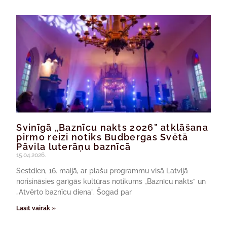
Svinīgā „Baznīcu nakts 2026” atklāšana
pirmo reizi notiks Budbergas Svētā
Pāvila luterāņu baznīcā
15.04.2026.
Sestdien, 16. maijā, ar plašu programmu visā Latvijā
norisināsies garīgās kultūras notikums „Baznīcu nakts” un
„Atvērto baznīcu diena”. Šogad par
Lasīt vairāk »