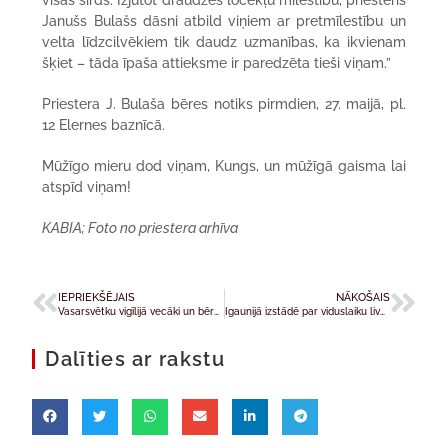
Janušs Bulašs dāsni atbild viņiem ar pretmīlestību un
velta līdzcilvēkiem tik daudz uzmanības, ka ikvienam
šķiet – tāda īpaša attieksme ir paredzēta tieši viņam.”
Priestera J. Bulaša bēres notiks pirmdien, 27. maijā, pl.
12 Elernes baznīcā.
Mūžīgo mieru dod viņam, Kungs, un mūžīgā gaisma lai
atspīd viņam!
KABIA; Foto no priestera arhīva
IEPRIEKŠĒJAIS
NĀKOŠAIS
Vasarsvētku vigīlijā vecāki un bērni devās svētceļojumā uz Skaistkalni
Igaunijā izstādē par viduslaiku livoniešu svētceļojumiem arī eksponāti no Latvijas
Dalīties ar rakstu