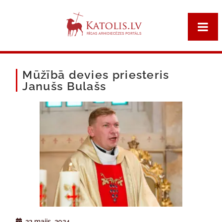
Mūžībā devies priesteris
Janušs Bulašs
22 maijs, 2024