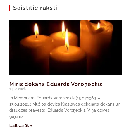
Saistītie raksti
Miris dekāns Eduards Voroņeckis
14.04.2026.
In Memoriam: Eduards Voroņeckis (15.07.1969. –
13.04.2026.) Mūžībā devies Krāslavas dekanāta dekāns un
draudzes prāvests Eduards Voroņeckis. Viņa dzīves
gājums
Lasīt vairāk »