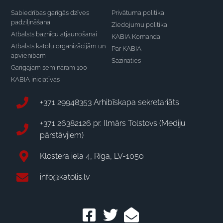
Sabiedrības garīgās dzīves
Privātuma politika
padziļināšana
Ziedojumu politika
Atbalsts baznīcu atjaunošanai
KABIA Komanda
Atbalsts katoļu organizācijām un
Par KABIA
apvienībām
Sazināties
Garīgajam semināram 100
KABIA iniciatīvas
+371 29948353 Arhibīskapa sekretariāts
+371 26382126 pr. Ilmārs Tolstovs (Mediju
pārstāvjiem)
Klostera iela 4, Rīga, LV-1050
info@katolis.lv