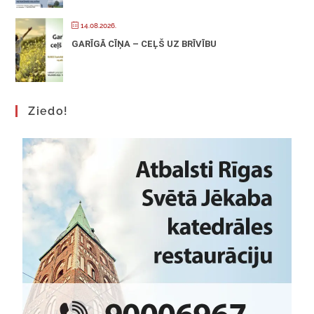
14.08.2026.
GARĪGĀ CĪŅA – CEĻŠ UZ BRĪVĪBU
Ziedo!