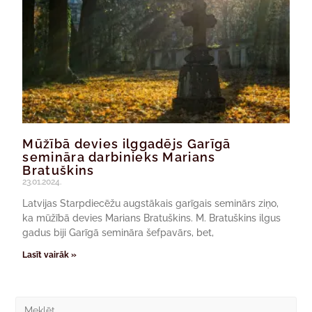
Mūžībā devies ilggadējs Garīgā
semināra darbinieks Marians
Bratuškins
23.01.2024.
Latvijas Starpdiecēžu augstākais garīgais seminārs ziņo,
ka mūžībā devies Marians Bratuškins. M. Bratuškins ilgus
gadus biji Garīgā semināra šefpavārs, bet,
Lasīt vairāk »