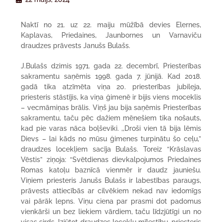
Naktī no 21. uz 22. maiju mūžībā devies Elernes,
Kaplavas, Priedaines, Jaunbornes un Varnaviču
draudzes prāvests Janušs Bulašs.
J.Bulašs dzimis 1971. gada 22. decembrī, Priesterības
sakramentu saņēmis 1998. gada 7. jūnijā. Kad 2018.
gadā tika atzīmēta viņa 20. priesterības jubileja,
priesteris stāstījis, ka viņa ģimenē ir bijis viens moceklis
– vecmāmiņas brālis. Viņš jau bija saņēmis Priesterības
sakramentu, taču pēc dažiem mēnešiem tika nošauts,
kad pie varas nāca boļševiki. ,,Droši vien tā bija lēmis
Dievs – lai kāds no mūsu ģimenes turpinātu šo ceļu,”
draudzes locekļiem sacīja Bulašs. Toreiz “Krāslavas
Vēstis” ziņoja: “Svētdienas dievkalpojumos Priedaines
Romas katoļu baznīcā vienmēr ir daudz jauniešu.
Viņiem priesteris Janušs Bulašs ir labestības paraugs,
prāvests attiecībās ar cilvēkiem nekad nav iedomīgs
vai pārāk lepns. Viņu ciena par prasmi dot padomus
vienkārši un bez liekiem vārdiem, taču līdzjūtīgi un no
visas sirds. Izjūtot draudzes locekļu mīlestību, priesteris