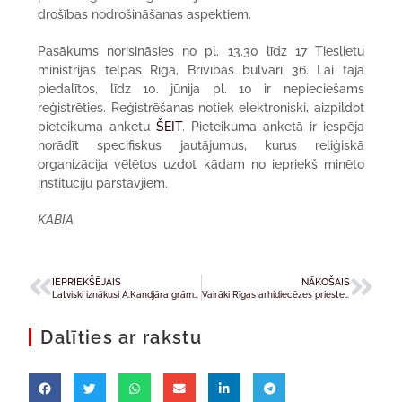
drošības nodrošināšanas aspektiem.
Pasākums norisināsies no pl. 13.30 līdz 17 Tieslietu
ministrijas telpās Rīgā, Brīvības bulvārī 36. Lai tajā
piedalītos, līdz 10. jūnija pl. 10 ir nepieciešams
reģistrēties. Reģistrēšanas notiek elektroniski, aizpildot
pieteikuma anketu
ŠEIT
. Pieteikuma anketā ir iespēja
norādīt specifiskus jautājumus, kurus reliģiskā
organizācija vēlētos uzdot kādam no iepriekš minēto
institūciju pārstāvjiem.
KABIA
IEPRIEKŠĒJAIS
NĀKOŠAIS
Latviski iznākusi A.Kandjāra grāmata “Filemonam: Pārdomas par kristīgo brīvību”
Vairāki Rīgas arhidiecēzes priesteri saņēmuši jaunus nominātus
Dalīties ar rakstu