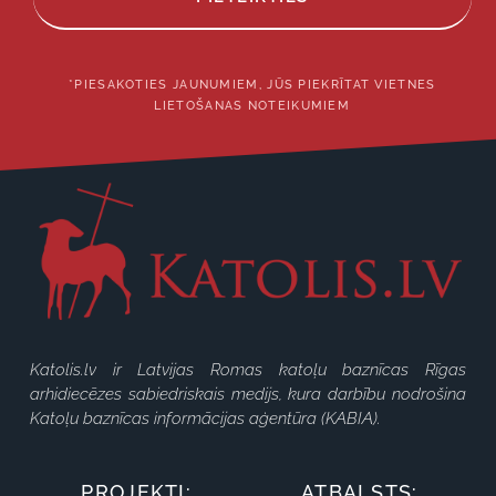
*PIESAKOTIES JAUNUMIEM, JŪS PIEKRĪTAT VIETNES
LIETOŠANAS NOTEIKUMIEM
Katolis.lv ir Latvijas Romas katoļu baznīcas Rīgas
arhidiecēzes sabiedriskais medijs, kura darbību nodrošina
Katoļu baznīcas informācijas aģentūra (KABIA).
PROJEKTI:
ATBALSTS: