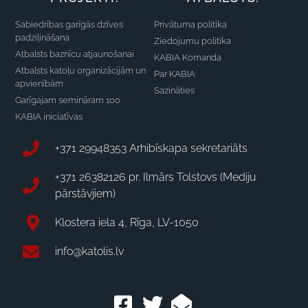
Sabiedrības garīgās dzīves
Privātuma politika
padziļināšana
Ziedojumu politika
Atbalsts baznīcu atjaunošanai
KABIA Komanda
Atbalsts katoļu organizācijām un
Par KABIA
apvienībām
Sazināties
Garīgajam semināram 100
KABIA iniciatīvas
+371 29948353 Arhibīskapa sekretariāts
+371 26382126 pr. Ilmārs Tolstovs (Mediju
pārstāvjiem)
Klostera iela 4, Rīga, LV-1050
info@katolis.lv