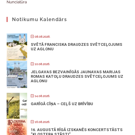
Nunciatūra
Notikumu Kalendārs
08.08.2026.
SVĒTĀ FRANCISKA DRAUDZES SVĒTCEĻOJUMS
UZ AGLONU
10.08.2026.
JELGAVAS BEZVAINĪGĀS JAUNAVAS MARIJAS
ROMAS KATOĻU DRAUDZES SVĒTCEĻOJUMS UZ
AGLONU
14.08.2026.
GARĪGĀ CĪŅA – CEĻŠ UZ BRĪVĪBU
16.08.2026.
16. AUGUSTĀ RĪGĀ IZSKANĒS KONCERTSTĀSTS
“KLOSTERA STĀSTI”