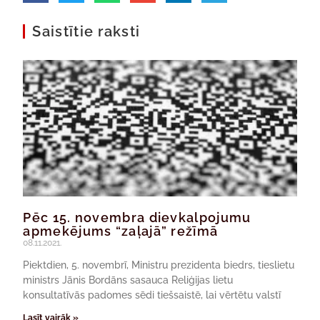
Saistītie raksti
Pēc 15. novembra dievkalpojumu
apmekējums “zaļajā” režīmā
08.11.2021.
Piektdien, 5. novembrī, Ministru prezidenta biedrs, tieslietu
ministrs Jānis Bordāns sasauca Reliģijas lietu
konsultatīvās padomes sēdi tiešsaistē, lai vērtētu valstī
Lasīt vairāk »