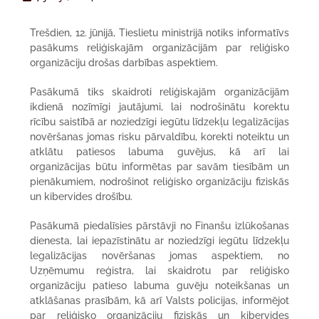
Trešdien, 12. jūnijā, Tieslietu ministrijā notiks informatīvs
pasākums reliģiskajām organizācijām par reliģisko
organizāciju drošas darbības aspektiem.
Pasākumā tiks skaidroti reliģiskajām organizācijām
ikdienā nozīmīgi jautājumi, lai nodrošinātu korektu
rīcību saistībā ar noziedzīgi iegūtu līdzekļu legalizācijas
novēršanas jomas risku pārvaldību, korekti noteiktu un
atklātu patiesos labuma guvējus, kā arī lai
organizācijas būtu informētas par savām tiesībām un
pienākumiem, nodrošinot reliģisko organizāciju fiziskās
un kibervides drošību.
Pasākumā piedalīsies pārstāvji no Finanšu izlūkošanas
dienesta, lai iepazīstinātu ar noziedzīgi iegūtu līdzekļu
legalizācijas novēršanas jomas aspektiem, no
Uzņēmumu reģistra, lai skaidrotu par reliģisko
organizāciju patieso labuma guvēju noteikšanas un
atklāšanas prasībām, kā arī Valsts policijas, informējot
par reliģisko organizāciju fiziskās un kibervides