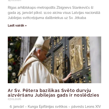
14.01.2026.
Rīgas arhibīskaps-metropolīts Zbigņevs Stankevičs šī
gada 25. janvārī plkst. 11:00 aicina visus Latvijas nacionālā
Jubilejas svētceļojuma dalībniekus uz Sv. Jēkaba
Lasīt vairāk »
Ar Sv. Pētera bazilikas Svēto durvju
aizvēršanu Jubilejas gads ir noslēdzies
07.01.2026.
6. janvārī – Kunga Epifānijas svētkos – pāvests Leons XIV