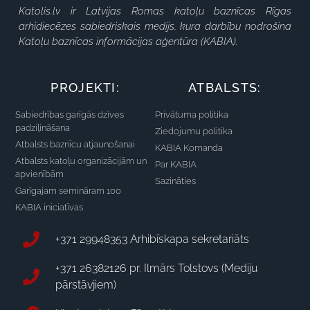
Katolis.lv ir Latvijas Romas katoļu baznīcas Rīgas
arhidiecēzes sabiedriskais medijs, kura darbību nodrošina
Katoļu baznīcas informācijas aģentūra (KABIA).
PROJEKTI:
ATBALSTS:
Sabiedrības garīgās dzīves
Privātuma politika
padziļināšana
Ziedojumu politika
Atbalsts baznīcu atjaunošanai
KABIA Komanda
Atbalsts katoļu organizācijām un
Par KABIA
apvienībām
Sazināties
Garīgajam semināram 100
KABIA iniciatīvas
+371 29948353 Arhibīskapa sekretariāts
+371 26382126 pr. Ilmārs Tolstovs (Mediju
pārstāvjiem)