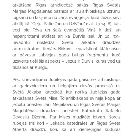
atklāšana Rīgas arhidiecēzē sākās Rīgas Svētās
Marijas Magdalēnas baznīcā ar īsu arhibīskapa uzrunu,
lūgšanu un lasījumu no Jāņa evaņģēlija, kurā Jēzus sevi
atklāj kā “Ceļu, Patiesību un Dzīvību” (sal. Jņ 14, 6), kas
ved pie Tēva un šajā evaņģēlijā Viņš ir tieši un
nepārprotami atklāts arī kā Durvis (sal. Jņ 10, 7,9).
Ievadritu noslēdza Svētā Jēkaba draudzes
administrators Renārs Birkovs, iepazīstinot klātesošos
ar pāvesta Jubilejas gada bullas fragmentu, kurā
uzsvērts tieši šis aspekts – Jēzus ir Durvis, kuras ved uz
tikšanos ar Kungu.
Pēc šī ievadījuma Jubilejas gada gaisotnē, arhibīskaps
ar garīdzniekiem un ticīgajiem devās procesijā uz
Svētā Jēkaba katedrāli, kur notika Jubilejas gada
atklāšanas Svētā Mise. To arhibīskaps svinēja kopā ar
jezuītu priesteri Jāni Meļņikovu un Rīgas Svētās Marijas
Magdalēnas draudzes priesteri Kuthukatu Rafaelu
Devasiju Džerinu. Par Mises muzikālo ietvaru šoreiz
rūpējās trīs kori – Jēkaba katedrāles un Rīgas Svētā
Alberta draudžu kori, kā arī Ziemeļrīgas kultūras