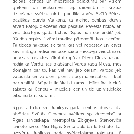
ticības, cerības un mīlestības pārākumu pār visiem
grēkiem un netikumiem. 24. decembrī – Kristus
dzimšanas svētku naktī – pontifiks atvēra Svētā Pētera
bazilikas durvis Vatikānā, tā aicinot cerības durvis
atvērt katoļu diecēzēs visā pasaulē. Pāvesta rīcība, arī
viņa Jubilejas gada bullas “Spes non confundit” jeb
“Cerība nepieviļ” vārdi mudina pārdomāt, kas ir cerība.
Tā tiecas nākotnē, tic tam, kas vēl nepastāv un ietver
sevī milzīgu radīšanas potenciālu – iespēju veidot savu
un visas pasaules nākotni kopā ar Dievu. Dievs pasauli
radīja ar Vārdu, tās glābšanai Vārds tapa Miesa, mēs
domājam par to, kas vēl nav jeb ceram, vārdos jeb
valodiski un vārdiem piemīt spēja iemiesoties – kļūt
par realitāti. Arī pats lielākais tikums – Mīlestība, ir cieši
saistīts ar Cerību – mīlošais cer un tic uz vislielāko
labumu tam, kuru mīl.
Rīgas arhidiecēzē Jubilejas gada cerības durvis tika
atvērtas Svētās Ģimenes svētkos 29. decembrī ar
Rīgas arhibīskapa metropolīta Zbigņeva Stankeviča
svinēto svēto Misi Rīgas Svētā Jēkaba katedrālē. Lai
uzsvērtu Jubilejas gada svētceļojuma raksturu, tā