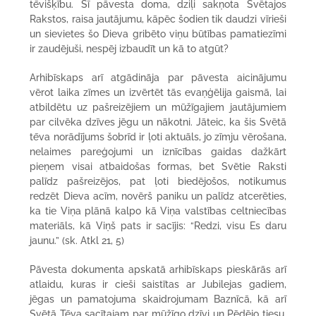
tēvišķību. Šī pāvesta doma, dziļi sakņota Svētajos
Rakstos, raisa jautājumu, kāpēc šodien tik daudzi vīrieši
un sievietes šo Dieva gribēto viņu būtības pamatiezīmi
ir zaudējuši, nespēj izbaudīt un kā to atgūt?
Arhibīskaps arī atgādināja par pāvesta aicinājumu
vērot laika zīmes un izvērtēt tās evaņģēlija gaismā, lai
atbildētu uz pašreizējiem un mūžīgajiem jautājumiem
par cilvēka dzīves jēgu un nākotni. Jāteic, ka šis Svētā
tēva norādījums šobrīd ir ļoti aktuāls, jo zīmju vērošana,
nelaimes pareģojumi un iznīcības gaidas dažkārt
pieņem visai atbaidošas formas, bet Svētie Raksti
palīdz pašreizējos, pat ļoti biedējošos, notikumus
redzēt Dieva acīm, novērš paniku un palīdz atcerēties,
ka tie Viņa plānā kalpo kā Viņa valstības celtniecības
materiāls, kā Viņš pats ir sacījis: “Redzi, visu Es daru
jaunu.” (sk. Atkl 21, 5)
Pāvesta dokumenta apskatā arhibīskaps pieskārās arī
atlaidu, kuras ir cieši saistītas ar Jubilejas gadiem,
jēgas un pamatojuma skaidrojumam Baznīcā, kā arī
Svētā Tēva sacītajam par mūžīgo dzīvi un Pēdējo tiesu,