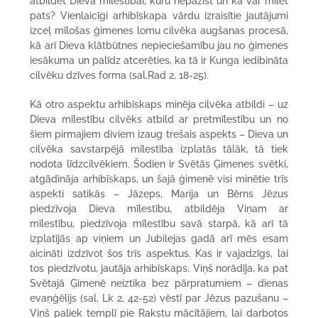
atbildēt Dieva mīlestībai, kuru nepazīst un kā var mīlēt
pats? Vienlaicīgi arhibīskapa vārdu izraisītie jautājumi
izceļ mīlošas ģimenes lomu cilvēka augšanas procesā,
kā arī Dieva klātbūtnes nepieciešamību jau no ģimenes
iesākuma un palīdz atcerēties, ka tā ir Kunga iedibināta
cilvēku dzīves forma (sal.Rad 2, 18-25).
Kā otro aspektu arhibīskaps minēja cilvēka atbildi – uz
Dieva mīlestību cilvēks atbild ar pretmīlestību un no
šiem pirmajiem diviem izaug trešais aspekts – Dieva un
cilvēka savstarpējā mīlestība izplatās tālāk, tā tiek
nodota līdzcilvēkiem. Šodien ir Svētās Ģimenes svētki,
atgādināja arhibīskaps, un šajā ģimenē visi minētie trīs
aspekti satikās – Jāzeps, Marija un Bērns Jēzus
piedzīvoja Dieva mīlestību, atbildēja Viņam ar
mīlestību, piedzīvoja mīlestību savā starpā, kā arī tā
izplatījās ap viņiem un Jubilejas gadā arī mēs esam
aicināti izdzīvot šos trīs aspektus. Kas ir vajadzīgs, lai
tos piedzīvotu, jautāja arhibīskaps. Viņš norādīja, ka pat
Svētajā Ģimenē neiztika bez pārpratumiem – dienas
evaņģēlijs (sal. Lk 2, 42-52) vēstī par Jēzus pazušanu –
Viņš paliek templī pie Rakstu mācītājiem, lai darbotos