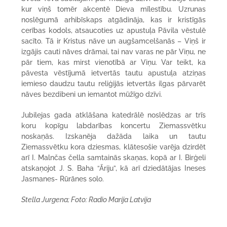
kur viņš tomēr akcentē Dieva mīlestību. Uzrunas
noslēgumā arhibīskaps atgādināja, kas ir kristīgās
cerības kodols, atsaucoties uz apustuļa Pāvila vēstulē
sacīto. Tā ir Kristus nāve un augšamcelšanās – Viņš ir
izgājis cauti nāves drāmai, tai nav varas ne pār Viņu, ne
pār tiem, kas mirst vienotībā ar Viņu. Var teikt, ka
pāvesta vēstījumā ietvertās tautu apustuļa atziņas
iemieso daudzu tautu reliģijās ietvertās ilgas pārvarēt
nāves bezdibeni un iemantot mūžīgo dzīvi.
Jubilejas gada atklāšana katedrālē noslēdzas ar trīs
koru kopīgu labdarības koncertu Ziemassvētku
noskaņās. Izskanēja dažāda laika un tautu
Ziemassvētku kora dziesmas, klātesošie varēja dzirdēt
arī I. Malnčas čella samtainās skaņas, kopā ar I. Birģeli
atskaņojot J. S. Baha “Āriju”, kā arī dziedātājas Ineses
Jasmanes- Rūrānes solo.
Stella Jurgena; Foto: Radio Marija Latvija