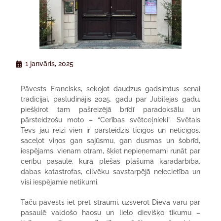
1 janvāris, 2025
Pāvests Francisks, sekojot daudzus gadsimtus senai
tradīcijai, pasludinājis 2025. gadu par Jubilejas gadu,
piešķirot tam pašreizējā brīdī paradoksālu un
pārsteidzošu moto – “Cerības svētceļnieki”. Svētais
Tēvs jau reizi vien ir pārsteidzis ticīgos un neticīgos,
saceļot viņos gan sajūsmu, gan dusmas un šobrīd,
iespējams, vienam otram, šķiet nepieņemami runāt par
cerību pasaulē, kurā plešas plašumā karadarbība,
dabas katastrofas, cilvēku savstarpējā neiecietība un
visi iespējamie netikumi.
Taču pāvests iet pret straumi, uzsverot Dieva varu pār
pasaulē valdošo haosu un lielo dievišķo tikumu –