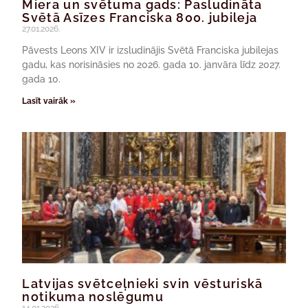
Miera un svētuma gads: Pasludināta
Svētā Asīzes Franciska 800. jubileja
27.01.2026.
Pāvests Leons XIV ir izsludinājis Svētā Franciska jubilejas
gadu, kas norisināsies no 2026. gada 10. janvāra līdz 2027.
gada 10.
Lasīt vairāk »
Latvijas svētceļnieki svin vēsturiskā
notikuma noslēgumu