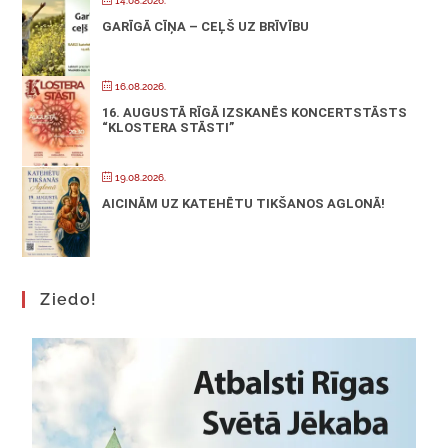
14.08.2026.
GARĪGĀ CĪŅA – CEĻŠ UZ BRĪVĪBU
16.08.2026.
16. AUGUSTĀ RĪGĀ IZSKANĒS KONCERTSTĀSTS
“KLOSTERA STĀSTI”
19.08.2026.
AICINĀM UZ KATEHĒTU TIKŠANOS AGLONĀ!
Ziedo!