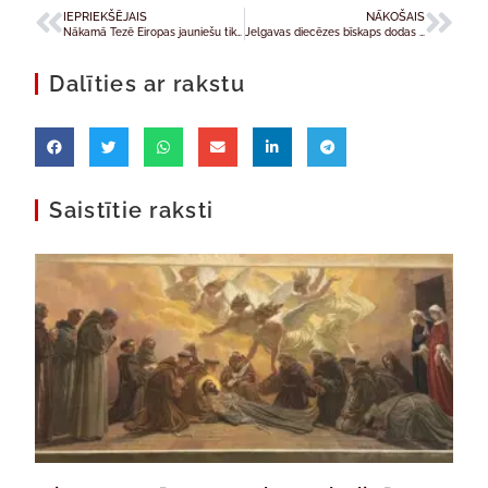
IEPRIEKŠĒJAIS
NĀKOŠAIS
Nākamā Tezē Eiropas jauniešu tikšanās notiks Parīzē
Jelgavas diecēzes bīskaps dodas pensijā; bīskapa pienākumus pagaidām pildīs arhibīskaps
Dalīties ar rakstu
Saistītie raksti