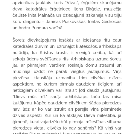
apvienības jauktais koris “Vivat”, ērģelēm skanējumu
deva katedrāles ērģelniece Ilona Birģele, muzicēja
čelliste Inita Malnača un dziedājumi izskanēja visu triju
koru diriģentu – Janīnas Puškovskas, Inetas Gedroicas
un Andra Pundura vadībā.
Šoreiz dievkalpojums iesākās ar ieiešanas ritu caur
katedrāles durvīm un, uzrunājot klātesošos, arhibīskaps
norādīja, ka Kristus krusts ir vienīgā cerība, kā arī
sekoja ūdens svētīšanas rits. Arhibīskapa uzruna šoreiz
jau ar pirmajiem vārdiem rosināja domu straumi un
mudināja uzdot ne pārāk vieglus jautājumus. Viņš
pievērsa klausītāju uzmanību trim cilvēka dzīves
aspektiem, no kuriem pirmais daudziem ticīgiem, arī
neticīgiem cilvēkiem var izraisīt ļoti daudz jautājumu.
“Dievs mūs mīl,” sacīja arhibīskaps, taču tas raisa
jautājumu, kāpēc daudziem cilvēkiem šādas pieredzes
nav, līdz ar ko var iztrūkt arī pārējie viņa pieminētie
dzīves aspekti. Kur un kā atklājas Dieva mīlestība, ja
ģimenē, kurai vajadzētu būt pirmajai mīlestības siltuma
pieredzes vietai, cilvēks to nav saņēmis? Kā viņš var