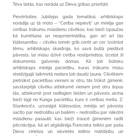
Tēva lietās, kas norāda uz Dieva gribas prioritāti.
Pievēršoties Jubilejas gada tematikai, arhibīskaps
norādīja uz tā moto – “Cerība nepieviļ” un minēja gan
cerības trūkumu mūsdienu cilvēkos, kas bieži izpaužas
kā kurnēšana un neapmierinātība, gan arī arī tās
klātesamību – cilvēks tomēr grib cerēt un cer. Izvēršot
tēmu, arhibīskaps skaidroja, ko savā bullā piedāvā
pāvests, lai mūsu dzīvē cerība nostiprinātos, izceļot šī
dokumenta galvenās domas. Kā ļoti būtisku
arhibīskaps minēja pacietību, kuras trūkums mūsu
steidzīgajā laikmetā nodara ļoti daudz ļauna. Cilvēkiem
pietrūkst pacietības vienam ar otru, tās trūkst ģimenē,
savstarpējā cilvēku attieksmē vienam pret otru ārpus
tās, attieksmē pret radītajām lietām un pāvests aicina
bieži lūgt no Kunga pacietību, kura ir cerības meita. Z.
Stankevičs, uzrunājot klātesošos, minēja arī pāvesta
sacīto par nedrošību un bailēm – nedrošību par nākotni
mūsdienu pasaulē, kas bieži traucē ģimenēm radīt
pēcnācējus, kā arī atgādināja Franciska teikto par paša
Dieva vīriešos un sievietēs ielikto mātišķību un