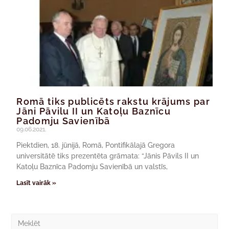
Romā tiks publicēts rakstu krājums par
Jāni Pāvilu II un Katoļu Baznīcu
Padomju Savienībā
09.06.2021.
Piektdien, 18. jūnijā, Romā, Pontifikālajā Gregora
universitātē tiks prezentēta grāmata: “Jānis Pāvils II un
Katoļu Baznīca Padomju Savienībā un valstīs,
Lasīt vairāk »