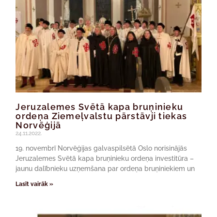
Jeruzalemes Svētā kapa bruņinieku
ordeņa Ziemeļvalstu pārstāvji tiekas
Norvēģijā
24.11.2022.
19. novembrī Norvēģijas galvaspilsētā Oslo norisinājās
Jeruzalemes Svētā kapa bruņinieku ordeņa investitūra –
jaunu dalībnieku uzņemšana par ordeņa bruņiniekiem un
Lasīt vairāk »