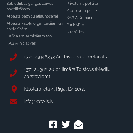
Sabiedrības garīgās dzīves
Privātuma politika
padziļināšana
Ziedojumu politika
Atbalsts baznīcu atjaunošanai
KABIA Komanda
Atbalsts katoļu organizācijām un
Par KABIA
apvienībām
Sazināties
Garīgajam semināram 100
KABIA iniciatīvas
+371 29948353 Arhibīskapa sekretariāts
+371 26382126 pr. Ilmārs Tolstovs (Mediju
pārstāvjiem)
Klostera iela 4, Rīga, LV-1050
info@katolis.lv