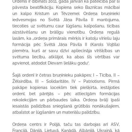
Ordenis ir dibināts 2011. gada janvārī kā pateicība par šī
pāvesta beatifikāciju. Kopiena seko Baznīcas mācībai
un kalpo Kristum un Tēvzemei. Ordeņa bruņinieki
iedvesmojas no Svētā Jāņa Pāvila II mantojuma,
tiecoties uz svētumu caur lūgšanu, kalpošanu, ticības
aizstāvēšanu un brālīgu vienotību. Ordeņa regulā
lasām, ka „ordeņa primārais mērķis ir katoļu vīriešu laju
formācija pēc Svētā Jāņa Pāvila II (Karols Vojtila)
piemēra, kurš ar savu dzīvi apliecināja vīrišķības un
svētuma liecību, atklājot, ka abas šīs vērtības var
apvienot, atdodot Dievam lielāku godu“.
Šajā ordenī ir četras bruņinieku pakāpes: I – Ticība, II –
Žēlsirdība, III – Solidaritāte, IV – Patriotisms. Pirmā
pakāpe kopienas loceklim tiek piešķirta, iestājoties
ordenī, bet pārējās – pēc attiecīgām formācijas
rekolekcijām un pārbaudes laika. Ordeņa brāļi īpaši
iesaistās palīdzības sniegšanā grūtībās nonākušajiem,
atbalstot ar lūgšanām un materiālu palīdzību.
Ordeņa centrs ir Polijā, taču tas darbojas arī ASV,
Francijā, Dānijā, Lietuvā, Kanādā, Albānijā, Ukrainā, kā