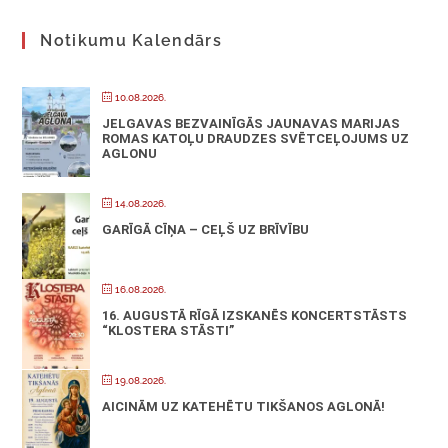
Notikumu Kalendārs
10.08.2026.
JELGAVAS BEZVAINĪGĀS JAUNAVAS MARIJAS
ROMAS KATOĻU DRAUDZES SVĒTCEĻOJUMS UZ
AGLONU
14.08.2026.
GARĪGĀ CĪŅA – CEĻŠ UZ BRĪVĪBU
16.08.2026.
16. AUGUSTĀ RĪGĀ IZSKANĒS KONCERTSTĀSTS
“KLOSTERA STĀSTI”
19.08.2026.
AICINĀM UZ KATEHĒTU TIKŠANOS AGLONĀ!