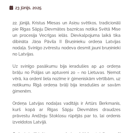
23 jūnijs, 2025
22. jūnijā, Kristus Miesas un Asiņu svētkos, tradicionāli
pie Rīgas Sāpju Dievmātes baznīcas notika Svētā Mise
un procesija Vecrīgas ielās. Dievkalpojuma laikā tika
dibināta Jāņa Pāvila II Bruņinieku ordeņa Latvijas
nodaļa. Svinīgo zvērestu nodeva desmit jauni bruņinieki
no Latvijas.
Uz svinīgo pasākumu bija ieradušies ap 40 ordeņa
brāļu no Polijas un aptuveni 20 – no Lietuvas. Ņemot
vērā, ka ordenī liela nozīme ir ģimeniskām vērtībām, uz
notikumu Rīgā ordeņa brāļi bija ieradušies ar savām
ģimenēm.
Ordeņa Latvijas nodaļas vadītājs ir Artūrs Berkmanis,
kurš kopā ar Rīgas Sāpju Dievmātes draudzes
prāvestu Andžeju Stoklosu rūpējās par to, lai ordenis
izveidotos Latvijā.