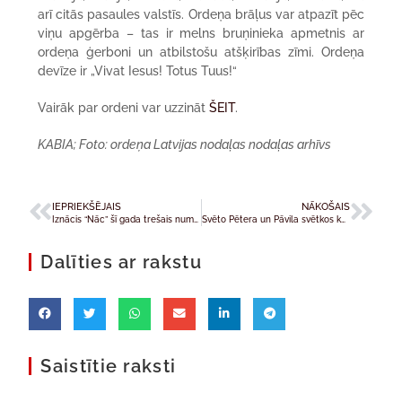
arī citās pasaules valstīs. Ordeņa brāļus var atpazīt pēc
viņu apgērba – tas ir melns bruņinieka apmetnis ar
ordeņa ģerboni un atbilstošu atšķirības zīmi. Ordeņa
devīze ir „Vivat Iesus! Totus Tuus!“
Vairāk par ordeni var uzzināt
ŠEIT
.
KABIA; Foto: ordeņa Latvijas nodaļas nodaļas arhīvs
IEPRIEKŠĒJAIS
NĀKOŠAIS
Iznācis “Nāc” šī gada trešais numurs
Svēto Pētera un Pāvila svētkos kolekte pāvesta kalpojuma atbalstam
Dalīties ar rakstu
Saistītie raksti