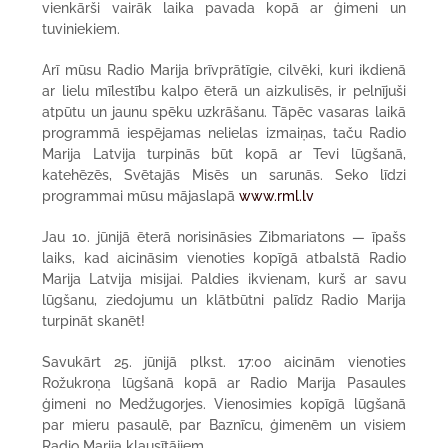
vienkārši vairāk laika pavada kopā ar ģimeni un
tuviniekiem.
Arī mūsu Radio Marija brīvprātīgie, cilvēki, kuri ikdienā
ar lielu mīlestību kalpo ēterā un aizkulisēs, ir pelnījuši
atpūtu un jaunu spēku uzkrāšanu. Tāpēc vasaras laikā
programmā iespējamas nelielas izmaiņas, taču Radio
Marija Latvija turpinās būt kopā ar Tevi lūgšanā,
katehēzēs, Svētajās Misēs un sarunās. Seko līdzi
programmai mūsu mājaslapā
www.rml.lv
Jau 10. jūnijā ēterā norisināsies Zibmariatons — īpašs
laiks, kad aicināsim vienoties kopīgā atbalstā Radio
Marija Latvija misijai. Paldies ikvienam, kurš ar savu
lūgšanu, ziedojumu un klātbūtni palīdz Radio Marija
turpināt skanēt!
Savukārt 25. jūnijā plkst. 17:00 aicinām vienoties
Rožukroņa lūgšanā kopā ar Radio Marija Pasaules
ģimeni no Medžugorjes. Vienosimies kopīgā lūgšanā
par mieru pasaulē, par Baznīcu, ģimenēm un visiem
Radio Marija klausītājiem.