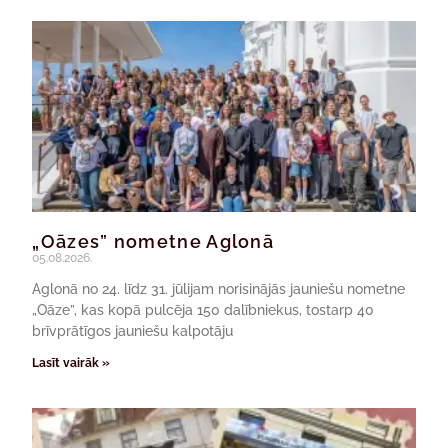
„Oāzes” nometne Aglonā
05.08.2026.
Aglonā no 24. līdz 31. jūlijam norisinājās jauniešu nometne
„Oāze”, kas kopā pulcēja 150 dalībniekus, tostarp 40
brīvprātīgos jauniešu kalpotāju
Lasīt vairāk »