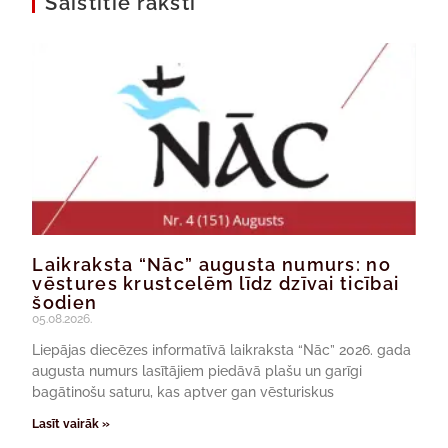
Saistītie raksti
Laikraksta “Nāc” augusta numurs: no
vēstures krustcelēm līdz dzīvai ticībai
šodien
05.08.2026.
Liepājas diecēzes informatīvā laikraksta “Nāc” 2026. gada
augusta numurs lasītājiem piedāvā plašu un garīgi
bagātinošu saturu, kas aptver gan vēsturiskus
Lasīt vairāk »