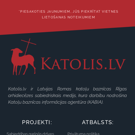
*PIESAKOTIES JAUNUMIEM, JŪS PIEKRĪTAT VIETNES
LIETOŠANAS NOTEIKUMIEM
Katolis.lv ir Latvijas Romas katoļu baznīcas Rīgas
arhidiecēzes sabiedriskais medijs, kura darbību nodrošina
Katoļu baznīcas informācijas aģentūra (KABIA).
PROJEKTI:
ATBALSTS:
Sabiedrības garīgās dzīves
Privātuma politika