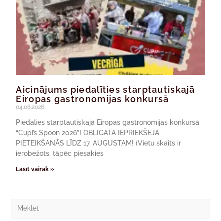
Aicinājums piedalīties starptautiskajā
Eiropas gastronomijas konkursā
04.08.2026.
Piedalies starptautiskajā Eiropas gastronomijas konkursā
“Cupi’s Spoon 2026”! OBLIGĀTA IEPRIEKŠĒJĀ
PIETEIKŠANĀS LĪDZ 17. AUGUSTAM! (Vietu skaits ir
ierobežots, tāpēc piesakies
Lasīt vairāk »