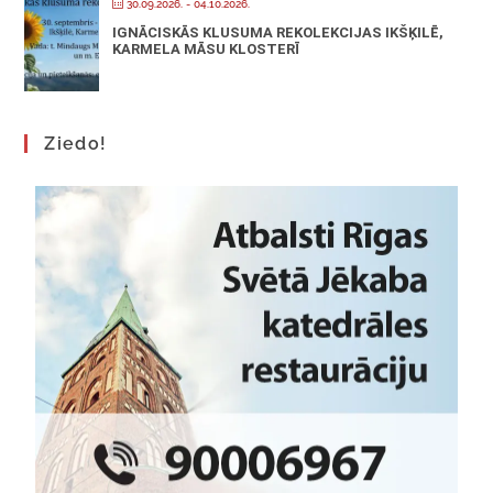
30.09.2026.
- 04.10.2026.
IGNĀCISKĀS KLUSUMA REKOLEKCIJAS IKŠĶILĒ,
KARMELA MĀSU KLOSTERĪ
Ziedo!