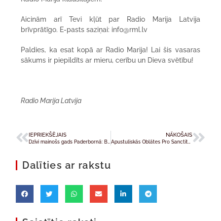
Aicinām arī Tevi kļūt par Radio Marija Latvija
brīvprātīgo. E-pasts saziņai: info@rml.lv
Paldies, ka esat kopā ar Radio Marija! Lai šis vasaras
sākums ir piepildīts ar mieru, cerību un Dieva svētību!
Radio Marija Latvija
IEPRIEKŠĒJAIS
NĀKOŠAIS
Dzīvi mainošs gads Paderbornā: Baltijas jaunieši aicināti pieteikties starptautiskai praksei
Apustuliskās Oblātes Pro Sanctitate svinības
Dalīties ar rakstu