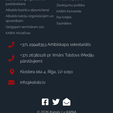
padziļināšana
Ziedojumu politika
Atbalsts baznīcu atjaunošanai
KABIA Komanda
Atbalsts katoļu organizācijām un
Par KABIA
apvienībām
Sazināties
Garīgajam semināram 100
KABIA iniciatīvas
+371 29948353 Arhibīskapa sekretariāts
+371 26382126 pr. Ilmārs Tolstovs (Mediju
pārstāvjiem)
Klostera iela 4, Rīga, LV-1050
info@katolis.lv
© 2026 Katolis.lv KABIA