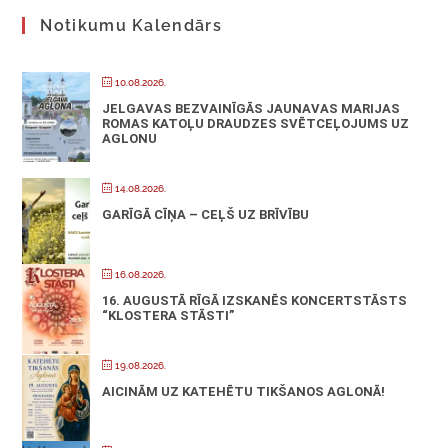
Notikumu Kalendārs
10.08.2026.
JELGAVAS BEZVAINĪGĀS JAUNAVAS MARIJAS
ROMAS KATOĻU DRAUDZES SVĒTCEĻOJUMS UZ
AGLONU
14.08.2026.
GARĪGĀ CĪŅA – CEĻŠ UZ BRĪVĪBU
16.08.2026.
16. AUGUSTĀ RĪGĀ IZSKANĒS KONCERTSTĀSTS
“KLOSTERA STĀSTI”
19.08.2026.
AICINĀM UZ KATEHĒTU TIKŠANOS AGLONĀ!