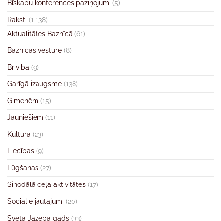
Bīskapu konferences paziņojumi
(5)
Raksti
(1 138)
Aktualitātes Baznīcā
(61)
Baznīcas vēsture
(8)
Brīvība
(9)
Garīgā izaugsme
(138)
Ģimenēm
(15)
Jauniešiem
(11)
Kultūra
(23)
Liecības
(9)
Lūgšanas
(27)
Sinodālā ceļa aktivitātes
(17)
Sociālie jautājumi
(20)
Svētā Jāzepa gads
(33)