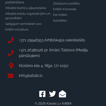
padziļināšana
Ziedojumu politika
Atbalsts baznīcu atjaunošanai
KABIA Komanda
Atbalsts katoļu organizācijām un
Par KABIA
apvienībām
Sazināties
Garīgajam semināram 100
KABIA iniciatīvas
+371 29948353 Arhibīskapa sekretariāts
+371 26382126 pr. Ilmārs Tolstovs (Mediju
pārstāvjiem)
Klostera iela 4, Rīga, LV-1050
info@katolis.lv
© 2026 Katolis.lv KABIA