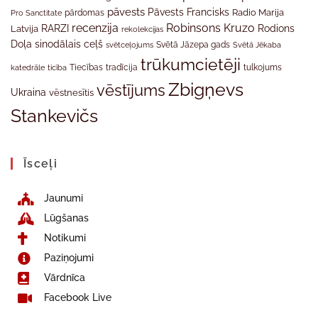
pāvests
Pāvests Francisks
Radio Marija
Pro Sanctitate
pārdomas
recenzija
Robinsons Kruzo
RARZI
Rodions
Latvija
rekolekcijas
Doļa
sinodālais ceļš
svētceļojums
Svētā Jāzepa gads
Svētā Jēkaba
trūkumcietēji
tradīcija
katedrāle
ticība
Tiecības
tulkojums
Zbigņevs
vēstījums
Ukraina
vēstnesītis
Stankevičs
Īsceļi
Jaunumi
Lūgšanas
Notikumi
Paziņojumi
Vārdnīca
Facebook Live