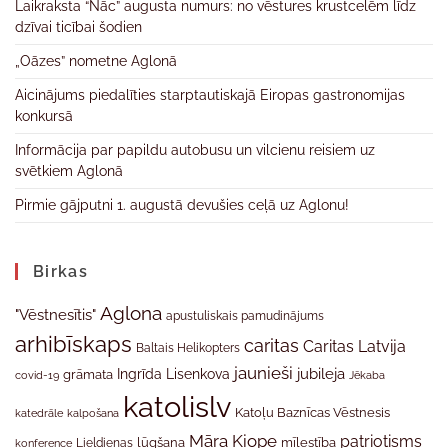
Laikraksta “Nāc” augusta numurs: no vēstures krustcelēm līdz
dzīvai ticībai šodien
„Oāzes” nometne Aglonā
Aicinājums piedalīties starptautiskajā Eiropas gastronomijas
konkursā
Informācija par papildu autobusu un vilcienu reisiem uz
svētkiem Aglonā
Pirmie gājputni 1. augustā devušies ceļā uz Aglonu!
Birkas
Aglona
"Vēstnesītis"
apustuliskais pamudinājums
arhibīskaps
caritas
Caritas Latvija
Baltais Helikopters
jaunieši
jubileja
Ingrīda Lisenkova
grāmata
Jēkaba
covid-19
katolislv
Katoļu Baznīcas Vēstnesis
katedrāle
kalpošana
Māra Kiope
patriotisms
Lieldienas
lūgšana
mīlestība
konference