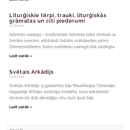
Liturģiskie tērpi, trauki, liturģiskās
grāmatas un citi piederumi
21.11.2022.
Adventa vainags – tradicionāls Adventa laika simbols ar
četrām svecēm, atbilstoši četrām svētdienām pirms
Ziemassvētkiem. Katru svētdienu vainagā tiek aizdegta
Lasīt vairāk »
Svētais Arkādijs
22.11.2021.
Svētais Arkādijs (3.gadsimts) bija Mauritānijas Cēzarejas
(tagadējā Alžīrijas teritorija) kristietis, kuru laikabiedri
atceras kā dziļi dievbijīgu vīru, kurš īpaši bija
Lasīt vairāk »