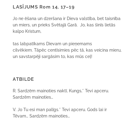
LASĪJUMS Rom 14, 17–19
Jo ne ēšana un dzeršana ir Dieva valstība, bet taisnība
un miers, un prieks Svētajā Garā. Jo, kas šinīs lietās
kalpo Kristum,
tas labpatīkams Dievam un pieņemams
cilvēkiem. Tāpēc centīsimies pēc tā, kas veicina mieru,
un savstarpēji sargāsim to, kas mūs ceļ!
ATBILDE
R. Sardzēm mainoties naktī, Kungs,* Tevi apceru.
Sardzēm mainoties…
V. Jo Tu esi man palīgs.* Tevi apceru. Gods lai ir
Tēvam… Sardzēm mainoties…