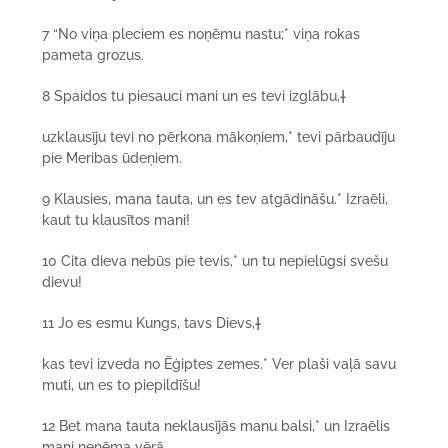
7 “No viņa pleciem es noņēmu nastu;* viņa rokas
pameta grozus.
8 Spaidos tu piesauci mani un es tevi izglābu,
†
uzklausīju tevi no pērkona mākoņiem,* tevi pārbaudīju
pie Meribas ūdeņiem.
9 Klausies, mana tauta, un es tev atgādināšu.* Izraēli,
kaut tu klausītos mani!
10 Cita dieva nebūs pie tevis,* un tu nepielūgsi svešu
dievu!
11 Jo es esmu Kungs, tavs Dievs,
†
kas tevi izveda no Ēģiptes zemes.* Ver plaši vaļā savu
muti, un es to piepildīšu!
12 Bet mana tauta neklausījās manu balsi,* un Izraēlis
mani neņēma vērā.