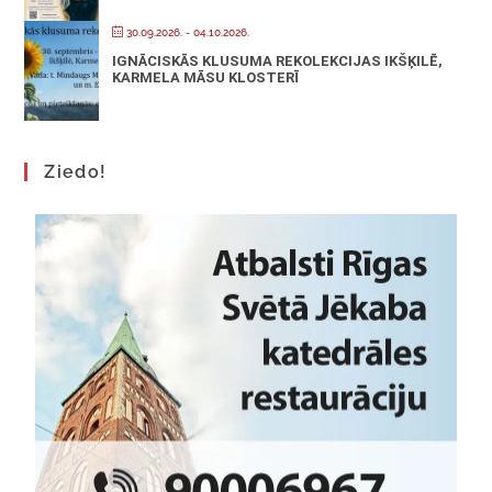
30.09.2026.
- 04.10.2026.
IGNĀCISKĀS KLUSUMA REKOLEKCIJAS IKŠĶILĒ,
KARMELA MĀSU KLOSTERĪ
Ziedo!