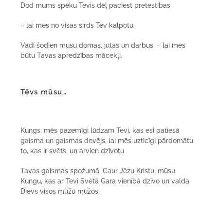
Dod mums spēku Tevis dēļ paciest pretestības,
– lai mēs no visas sirds Tev kalpotu.
Vadi šodien mūsu domas, jūtas un darbus, – lai mēs
būtu Tavas apredzības mācekļi.
Tēvs mūsu…
Kungs, mēs pazemīgi lūdzam Tevi, kas esi patiesā
gaisma un gaismas devējs, lai mēs uzticīgi pārdomātu
to, kas ir svēts, un arvien dzīvotu
Tavas gaismas spožumā. Caur Jēzu Kristu, mūsu
Kungu, kas ar Tevi Svētā Gara vienībā dzīvo un valda,
Dievs visos mūžu mūžos.