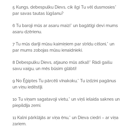
5 Kungs, debespulku Dievs, cik ilgi Tu vēl dusmosies*
par savas tautas lūgšanu?
6 Tu baroji mūs ar asaru maizi* un bagātīgi devi mums
asaru dzērienu.
7 Tu mūs darīji mūsu kaimiņiem par strīdu cēloni,* un
par mums zobojas mūsu ienaidnieki.
8 Debespulku Dievs, atjauno mūs atkal!* Rādi gaišu
savu vaigu, un mēs būsim glābti!
9 No Ēģiptes Tu pārcēli vīnakoku,* Tu izdzini pagānus
un viņu iedēstīji.
10 Tu viņam sagatavoji vietu,* un viņš ielaida saknes un
piepildīja zemi.
11 Kalni pārklājās ar viņa ēnu,* un Dieva ciedri – ar viņa
zariem.