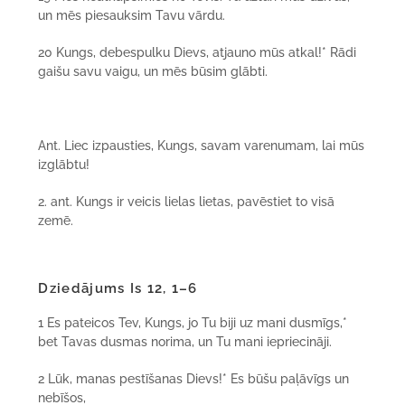
un mēs piesauksim Tavu vārdu.
20 Kungs, debespulku Dievs, atjauno mūs atkal!* Rādi
gaišu savu vaigu, un mēs būsim glābti.
Ant. Liec izpausties, Kungs, savam varenumam, lai mūs
izglābtu!
2. ant. Kungs ir veicis lielas lietas, pavēstiet to visā
zemē.
Dziedājums Is 12, 1–6
1 Es pateicos Tev, Kungs, jo Tu biji uz mani dusmīgs,*
bet Tavas dusmas norima, un Tu mani iepriecināji.
2 Lūk, manas pestīšanas Dievs!* Es būšu paļāvīgs un
nebīšos,