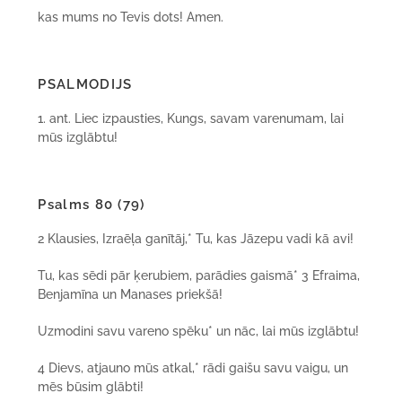
kas mums no Tevis dots! Amen.
PSALMODIJS
1. ant. Liec izpausties, Kungs, savam varenumam, lai
mūs izglābtu!
Psalms 80 (79)
2 Klausies, Izraēļa ganītāj,* Tu, kas Jāzepu vadi kā avi!
Tu, kas sēdi pār ķerubiem, parādies gaismā* 3 Efraima,
Benjamīna un Manases priekšā!
Uzmodini savu vareno spēku* un nāc, lai mūs izglābtu!
4 Dievs, atjauno mūs atkal,* rādi gaišu savu vaigu, un
mēs būsim glābti!