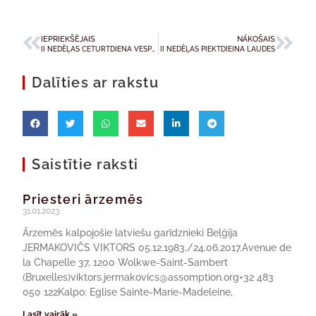
IEPRIEKŠĒJAIS
NĀKOŠAIS
II NEDĒĻAS CETURTDIENA VESPERES
II NEDĒĻAS PIEKTDIEINA LAUDES
Dalīties ar rakstu
Saistītie raksti
Priesteri ārzemēs
31.01.2023.
Ārzemēs kalpojošie latviešu garīdznieki Beļģija
JERMAKOVIČS VIKTORS 05.12.1983./24.06.2017.Avenue de
la Chapelle 37, 1200 Wolkwe-Saint-Sambert
(Bruxelles)viktors.jermakovics@assomption.org+32 483
050 122Kalpo: Eglise Sainte-Marie-Madeleine,
Lasīt vairāk »