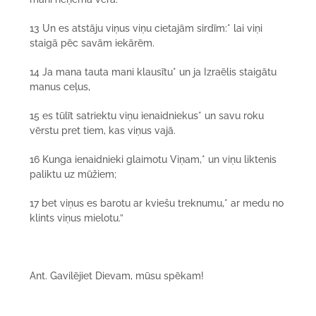
13 Un es atstāju viņus viņu cietajām sirdīm:* lai viņi
staigā pēc savām iekārēm.
14 Ja mana tauta mani klausītu* un ja Izraēlis staigātu
manus ceļus,
15 es tūlīt satriektu viņu ienaidniekus* un savu roku
vērstu pret tiem, kas viņus vajā.
16 Kunga ienaidnieki glaimotu Viņam,* un viņu liktenis
paliktu uz mūžiem;
17 bet viņus es barotu ar kviešu treknumu,* ar medu no
klints viņus mielotu.”
Ant. Gavilējiet Dievam, mūsu spēkam!