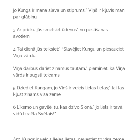
jo Kungs ir mana slava un stiprums,* Viņš ir kļuvis man
par glābiņu.
3 Ar prieku jūs smelsiet ūdeņus* no pestīšanas
avotiem.
4 Tai dienā jūs teiksiet:* “Slavējiet Kungu un piesauciet
Viņa vārdu.
Viņa darbus dariet zināmus tautām,* pieminiet, ka Viņa
vārds ir augsti teicams.
5 Dziediet Kungam, jo Viņš ir veicis lielas lietas;* lai tas
kļūst zināms visā zemē.
6 Līksmo un gavilē, tu, kas dzīvo Sionā,* jo liels ir tavā
vidū Izraēļa Svētais!”
Ant. Kungs ir veicis lielas lietas, pavēstiet to visā zemē.