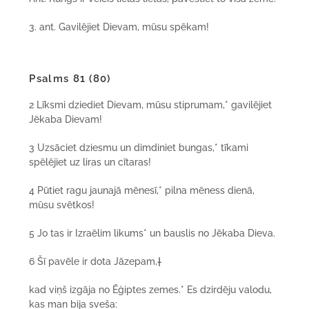
3. ant. Gavilējiet Dievam, mūsu spēkam!
Psalms 81 (80)
2 Līksmi dziediet Dievam, mūsu stiprumam,* gavilējiet
Jēkaba Dievam!
3 Uzsāciet dziesmu un dimdiniet bungas,* tīkami
spēlējiet uz liras un cītaras!
4 Pūtiet ragu jaunajā mēnesī,* pilna mēness dienā,
mūsu svētkos!
5 Jo tas ir Izraēlim likums* un bauslis no Jēkaba Dieva.
6 Šī pavēle ir dota Jāzepam,
†
kad viņš izgāja no Ēģiptes zemes.* Es dzirdēju valodu,
kas man bija sveša: