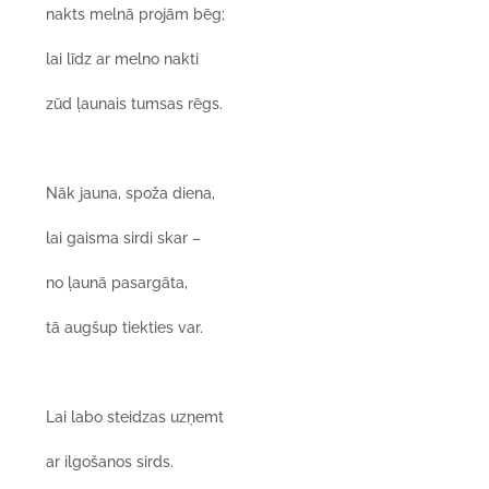
nakts melnā projām bēg;
lai līdz ar melno nakti
zūd ļaunais tumsas rēgs.
Nāk jauna, spoža diena,
lai gaisma sirdi skar –
no ļaunā pasargāta,
tā augšup tiekties var.
Lai labo steidzas uzņemt
ar ilgošanos sirds.