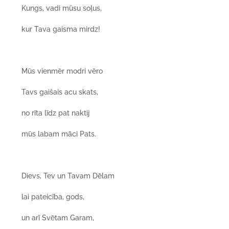
Kungs, vadi mūsu soļus,
kur Tava gaisma mirdz!
Mūs vienmēr modri vēro
Tavs gaišais acu skats,
no rīta līdz pat naktij
mūs labam māci Pats.
Dievs, Tev un Tavam Dēlam
lai pateicība, gods,
un arī Svētam Garam,