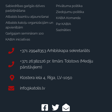
Sabiedrības garīgās dzīves
Privātuma politika
padziļināšana
Ziedojumu politika
Atbalsts baznīcu atjaunošanai
KABIA Komanda
Atbalsts katoļu organizācijām un
Par KABIA
apvienībām
Sazināties
Garīgajam semināram 100
KABIA iniciatīvas
+371 29948353 Arhibīskapa sekretariāts
+371 26382126 pr. Ilmārs Tolstovs (Mediju
pārstāvjiem)
Klostera iela 4, Rīga, LV-1050
info@katolis.lv