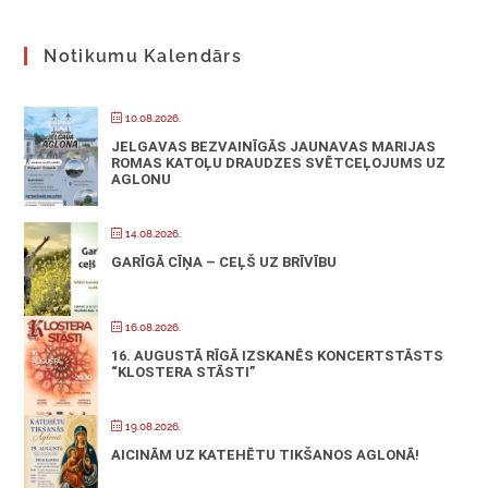
Notikumu Kalendārs
10.08.2026.
JELGAVAS BEZVAINĪGĀS JAUNAVAS MARIJAS
ROMAS KATOĻU DRAUDZES SVĒTCEĻOJUMS UZ
AGLONU
14.08.2026.
GARĪGĀ CĪŅA – CEĻŠ UZ BRĪVĪBU
16.08.2026.
16. AUGUSTĀ RĪGĀ IZSKANĒS KONCERTSTĀSTS
“KLOSTERA STĀSTI”
19.08.2026.
AICINĀM UZ KATEHĒTU TIKŠANOS AGLONĀ!