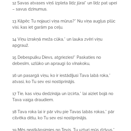
12 Savas atvases viņš izpleta līdz jūrai* un līdz pat upei
– savus dzinumus.
13 Kāpēc Tu nojauci viņa mūrus?* Nu viņa augļus plūc
visi, kas iet garām pa ceļu.
14 Viņu izrakņā meža cūka,* un lauka zvēri viņu
apgrauž.
15 Debespulku Dievs, atgriezies!* Paskaties no
debesīm, uzlūko un apraugi šo vīnakoku,
16 un pasargā viņu, ko ir iestādījusi Tava labā roka,*
atvasi, ko Tu sev esi nostiprinājis.
17 Tie, kas viņu dedzināja un izcirta,* lai aiziet bojā no
Tava vaiga draudiem.
18 Tava roka lai ir pār vīru pie Tavas labās rokas,* pār
cilvēka dēlu, ko Tu sev esi nostiprinājis.
19 Mēs neatkāpsimies no Tevis. Tu uzturi mūs dzīvus,*