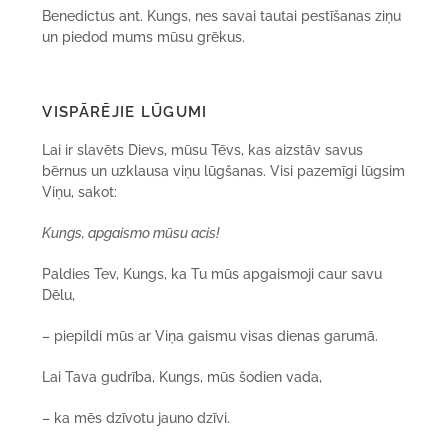
Benedictus ant. Kungs, nes savai tautai pestīšanas ziņu
un piedod mums mūsu grēkus.
VISPĀRĒJIE LŪGUMI
Lai ir slavēts Dievs, mūsu Tēvs, kas aizstāv savus
bērnus un uzklausa viņu lūgšanas. Visi pazemīgi lūgsim
Viņu, sakot:
Kungs, apgaismo mūsu acis!
Paldies Tev, Kungs, ka Tu mūs apgaismoji caur savu
Dēlu,
– piepildi mūs ar Viņa gaismu visas dienas garumā.
Lai Tava gudrība, Kungs, mūs šodien vada,
– ka mēs dzīvotu jauno dzīvi.