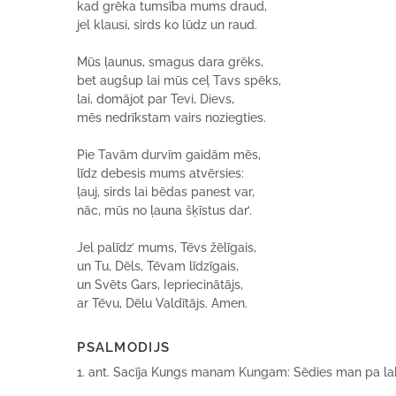
kad grēka tumsība mums draud,
jel klausi, sirds ko lūdz un raud.
Mūs ļaunus, smagus dara grēks,
bet augšup lai mūs ceļ Tavs spēks,
lai, domājot par Tevi, Dievs,
mēs nedrīkstam vairs noziegties.
Pie Tavām durvīm gaidām mēs,
līdz debesis mums atvērsies:
ļauj, sirds lai bēdas panest var,
nāc, mūs no ļauna šķīstus dar’.
Jel palīdz’ mums, Tēvs žēlīgais,
un Tu, Dēls, Tēvam līdzīgais,
un Svēts Gars, Iepriecinātājs,
ar Tēvu, Dēlu Valdītājs. Amen.
PSALMODIJS
1. ant. Sacīja Kungs manam Kungam: Sēdies man pa labai