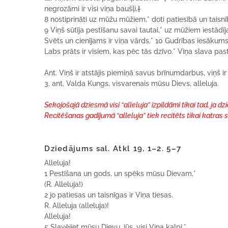
negrozāmi ir visi viņa baušļi,
†
8 nostiprināti uz mūžu mūžiem,* doti patiesībā un taisnī
9 Viņš sūtīja pestīšanu savai tautai,* uz mūžiem iestādīj
Svēts un cienījams ir viņa vārds.* 10 Gudrības iesākums 
Labs prāts ir visiem, kas pēc tās dzīvo.* Viņa slava p
Ant. Viņš ir atstājis piemiņā savus brīnumdarbus, viņš ir 
3. ant. Valda Kungs, visvarenais mūsu Dievs, alleluja.
Sekojošajā dziesmā visi “alleluja” izpildāmi tikai tad, ja d
Recitēšanas gadījumā “alleluja” tiek recitēts tikai katras
Dziedājums sal. Atkl 19, 1–2. 5–7
Alleluja!
1 Pestīšana un gods, un spēks mūsu Dievam,*
(R. Alleluja!)
2 jo patiesas un taisnīgas ir Viņa tiesas.
R. Alleluja (alleluja)!
Alleluja!
5 Slavējiet mūsu Dievu, jūs, visi Viņa kalpi,*