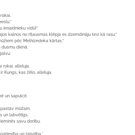
rokai,
eslu.”
u ienaidnieku vidū!”
ajos kalnos no rītausmas klēpja es dzemdināju tevi kā rasu.”
z mūžiem pēc Melhizedeka kārtas.”
vu dusmu dienā.
galvu.
okai, alleluja.
ir Kungs, kas žēlo, alleluja.
mē un sapulcē.
ba pastāv mūžam.
s un labvēlīgs.
pieminēs savu derību.
patiesība un taisnība,*