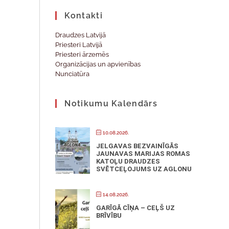
Kontakti
Draudzes Latvijā
Priesteri Latvijā
Priesteri ārzemēs
Organizācijas un apvienības
Nunciatūra
Notikumu Kalendārs
10.08.2026.
JELGAVAS BEZVAINĪGĀS
JAUNAVAS MARIJAS ROMAS
KATOĻU DRAUDZES
SVĒTCEĻOJUMS UZ AGLONU
14.08.2026.
GARĪGĀ CĪŅA – CEĻŠ UZ
BRĪVĪBU