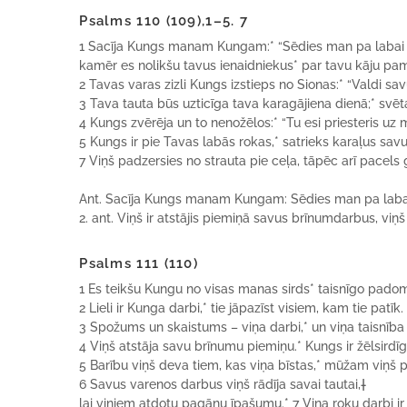
Psalms 110 (109),1–5. 7
1 Sacīja Kungs manam Kungam:* “Sēdies man pa labai 
kamēr es nolikšu tavus ienaidniekus* par tavu kāju pam
2 Tavas varas zizli Kungs izstieps no Sionas:* “Valdi sav
3 Tava tauta būs uzticīga tava karagājiena dienā;* svēt
4 Kungs zvērēja un to nenožēlos:* “Tu esi priesteris u
5 Kungs ir pie Tavas labās rokas,* satrieks karaļus sa
7 Viņš padzersies no strauta pie ceļa, tāpēc arī pacels 
Ant. Sacīja Kungs manam Kungam: Sēdies man pa labai r
2. ant. Viņš ir atstājis piemiņā savus brīnumdarbus, viņš 
Psalms 111 (110)
1 Es teikšu Kungu no visas manas sirds* taisnīgo pado
2 Lieli ir Kunga darbi,* tie jāpazīst visiem, kam tie patīk.
3 Spožums un skaistums – viņa darbi,* un viņa taisnī
4 Viņš atstāja savu brīnumu piemiņu.* Kungs ir žēlsirdīg
5 Barību viņš deva tiem, kas viņa bīstas,* mūžam viņš 
6 Savus varenos darbus viņš rādīja savai tautai,
†
lai viņiem atdotu pagānu īpašumu.* 7 Viņa roku darbi ir 