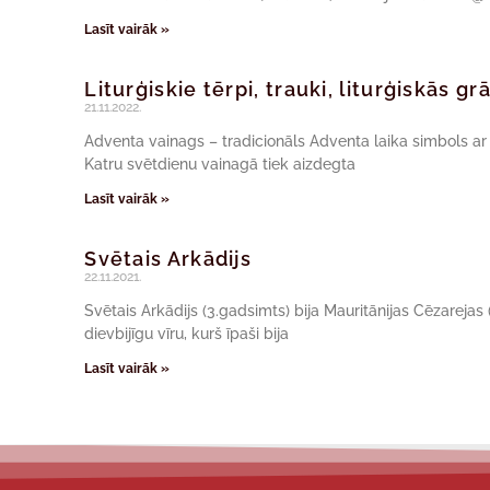
Lasīt vairāk »
Liturģiskie tērpi, trauki, liturģiskās g
21.11.2022.
Adventa vainags – tradicionāls Adventa laika simbols a
Katru svētdienu vainagā tiek aizdegta
Lasīt vairāk »
Svētais Arkādijs
22.11.2021.
Svētais Arkādijs (3.gadsimts) bija Mauritānijas Cēzarejas (ta
dievbijīgu vīru, kurš īpaši bija
Lasīt vairāk »