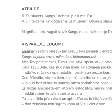
ATBILDE
R. Esi slavēts, Kungs,* debesu plašumā. Esi…
V. Un teicams, un godājams uz mūžiem.* Debesu plašum
Magnificat ant. Augsti slavē Kungu mana dvēsele, jo Di
VISPĀRĒJIE LŪGUMI
Līksmām sirdīm piesauksim Dievu, kas pasauli, vienreiz radītu, ar atpestīšanu radīja no jauna un ar mīlestību to pastāvīgi atjauno:
Kungs, atjauno savas mīlestības brīnumdarbus!
Mēs Tev pateicamies, Dievs, kas savu spēku atklāj visā 
Caur Tavu Dēlu, kas sludināja mieru un uzvarēja pie kru
– atbrīvo mūs no nepamatotām bailēm un bezcerības.
Dod žēlastību visiem tiem, kas mīl taisnību un to sargā,
– lai viņi bez viltus un patiesā mierā sadarbotos pasaul
Esi līdzās apspiestajiem, atbrīvo ieslodzītos, mierini 
– atklāj visiem krusta atnesto uzvaru.
Tu savu Dēlu pēc nāves un apbedīšanas brīnišķā veid
– dod žēlastību mirušajiem kopā ar Viņu ieiet dzīvē.