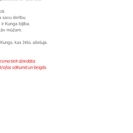
bā.
a savu derību.
ir Kunga bijība.
astāv mūžam.
Kungs, kas žēlo, alleluja.
ziesma tiek dziedāta.
 strofas sākumā un beigās.