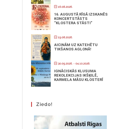
16.08.2026.
16. AUGUSTĀ RĪGĀ IZSKANĒS
KONCERTSTĀSTS
“KLOSTERA STĀSTI”
19.08.2026.
AICINĀM UZ KATEHĒTU
TIKŠANOS AGLONĀ!
30.09.2026.
- 04.10.2026.
IGNĀCISKĀS KLUSUMA
REKOLEKCIJAS IKŠĶILĒ,
KARMELA MĀSU KLOSTERĪ
Ziedo!