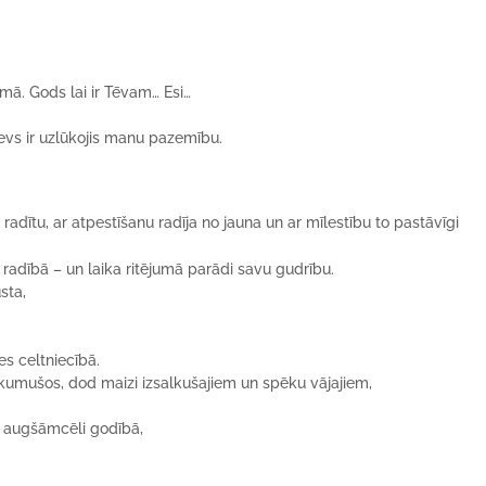
ā. Gods lai ir Tēvam… Esi…
evs ir uzlūkojis manu pazemību.
radībā – un laika ritējumā parādi savu gudrību.
sta,
es celtniecībā.
noskumušos, dod maizi izsalkušajiem un spēku vājajiem,
ā augšāmcēli godībā,