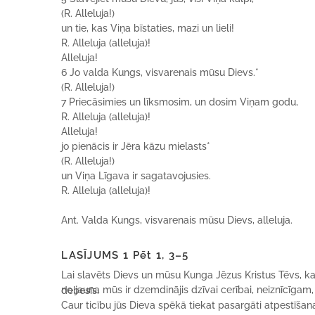
(R. Alleluja!)
un tie, kas Viņa bīstaties, mazi un lieli!
R. Alleluja (alleluja)!
Alleluja!
6 Jo valda Kungs, visvarenais mūsu Dievs.*
(R. Alleluja!)
7 Priecāsimies un līksmosim, un dosim Viņam godu,
R. Alleluja (alleluja)!
Alleluja!
jo pienācis ir Jēra kāzu mielasts*
(R. Alleluja!)
un Viņa Līgava ir sagatavojusies.
R. Alleluja (alleluja)!
Ant. Valda Kungs, visvarenais mūsu Dievs, alleluja.
LASĪJUMS 1 Pēt 1, 3–5
Lai slavēts Dievs un mūsu Kunga Jēzus Kristus Tēvs, ka
no jauna mūs ir dzemdinājis dzīvai cerībai, neiznīcīgam, neaptraipītam un nevīstošam mantojumam, kas jums tiek uzglabāts debesīs.
Caur ticību jūs Dieva spēkā tiekat pasargāti atpestīšanai