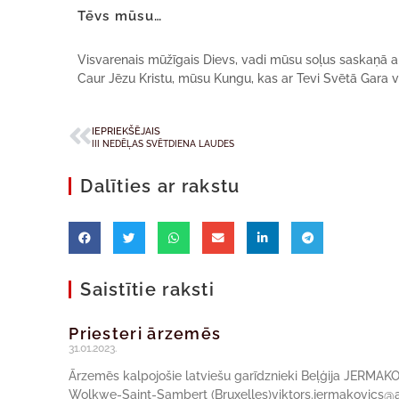
Tēvs mūsu…
Visvarenais mūžīgais Dievs, vadi mūsu soļus saskaņā ar
Caur Jēzu Kristu, mūsu Kungu, kas ar Tevi Svētā Gara 
IEPRIEKŠĒJAIS
III NEDĒĻAS SVĒTDIENA LAUDES
Dalīties ar rakstu
Saistītie raksti
Priesteri ārzemēs
31.01.2023.
Ārzemēs kalpojošie latviešu garīdznieki Beļģija JERMAK
Wolkwe-Saint-Sambert (Bruxelles)viktors.jermakovics@a