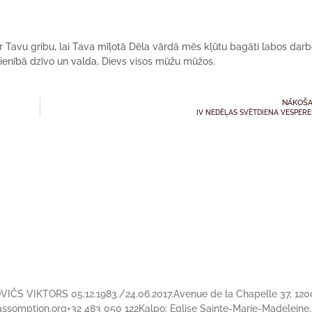
 Tavu gribu, lai Tava mīļotā Dēla vārdā mēs kļūtu bagāti labos darb
vienībā dzīvo un valda, Dievs visos mūžu mūžos.
NĀKOŠA
IV NEDĒĻAS SVĒTDIENA VESPERES
OVIČS VIKTORS 05.12.1983./24.06.2017.Avenue de la Chapelle 37, 120
ssomption.org+32 483 050 122Kalpo: Eglise Sainte-Marie-Madeleine,