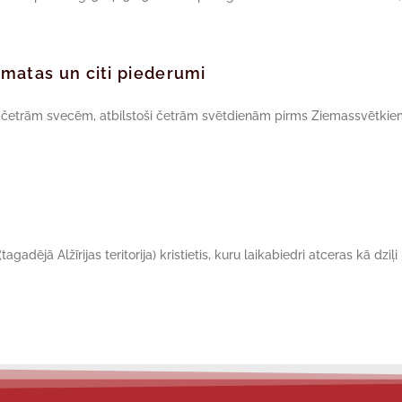
rāmatas un citi piederumi
r četrām svecēm, atbilstoši četrām svētdienām pirms Ziemassvētkie
gadējā Alžīrijas teritorija) kristietis, kuru laikabiedri atceras kā dziļi