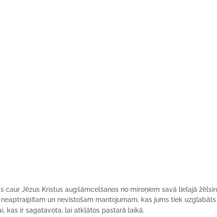
s caur Jēzus Kristus augšāmcelšanos no miroņiem savā lielajā žēlsir
, kas ir sagatavota, lai atklātos pastarā laikā.