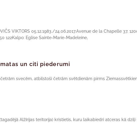
KOVIČS VIKTORS 05.12.1983./24.06.2017.Avenue de la Chapelle 37, 1
50 122Kalpo: Eglise Sainte-Marie-Madeleine,
rāmatas un citi piederumi
r četrām svecēm, atbilstoši četrām svētdienām pirms Ziemassvētkiem
gadējā Alžīrijas teritorija) kristietis, kuru laikabiedri atceras kā dziļi 