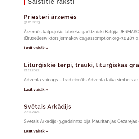
Saistītie raksti
Priesteri ārzemēs
31.01.2023.
Ārzemēs kalpojošie latviešu garīdznieki Beļģija JERMA
(Bruxelles)viktors.jermakovics@assomption.org+32 483 0
Lasīt vairāk »
Liturģiskie tērpi, trauki, liturģiskās g
21.11.2022.
Adventa vainags – tradicionāls Adventa laika simbols a
Lasīt vairāk »
Svētais Arkādijs
22.11.2021.
Svētais Arkādijs (3.gadsimts) bija Mauritānijas Cēzarejas (ta
Lasīt vairāk »