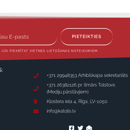
PIETEIKTIES
 JŪS PIEKRĪTAT VIETNES LIETOŠANAS NOTEIKUMIEM
S:
+371 29948353 Arhibīskapa sekretariāts
+371 26382126 pr. Ilmārs Tolstovs
(Mediju pārstāvjiem)
Klostera iela 4, Rīga, LV-1050
info@katolis.lv