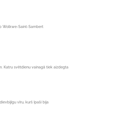
200 Wolkwe-Saint-Sambert
. Katru svētdienu vainagā tiek aizdegta
dievbijīgu vīru, kurš īpaši bija