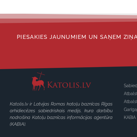
PIESAKIES JAUNUMIEM UN SAŅEM ZIŅA
Sabied
Atbals
Atbals
Katolis.lv ir Latvijas Romas katoļu baznīcas Rīgas
Garīg
arhidiecēzes sabiedriskais medijs, kura darbību
nodrošina Katoļu baznīcas informācijas aģentūra
KABIA 
(KABIA).