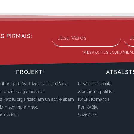
S PIRMAIS:
*PIESAKOTIES JAUNUMIEM,
PROJEKTI:
ATBALST
rības garīgās dzīves padziļināšana
Privātuma politika
ts baznīcu atjaunošanai
Ziedojumu politika
ts katoļu organizācijām un apvienībām
KABIA Komanda
ajam semināram 100
Par KABIA
iniciatīvas
Sazināties