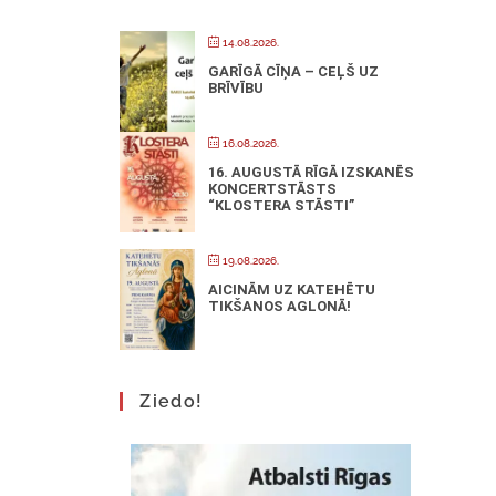
14.08.2026.
GARĪGĀ CĪŅA – CEĻŠ UZ
BRĪVĪBU
16.08.2026.
16. AUGUSTĀ RĪGĀ IZSKANĒS
KONCERTSTĀSTS
“KLOSTERA STĀSTI”
19.08.2026.
AICINĀM UZ KATEHĒTU
TIKŠANOS AGLONĀ!
Ziedo!