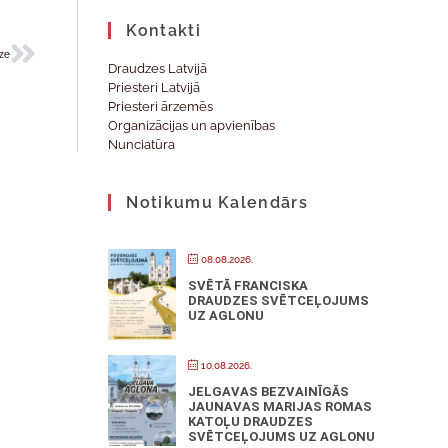
Kontakti
ze
Draudzes Latvijā
Priesteri Latvijā
Priesteri ārzemēs
Organizācijas un apvienības
Nunciatūra
Notikumu Kalendārs
08.08.2026.
SVĒTĀ FRANCISKA
DRAUDZES SVĒTCEĻOJUMS
UZ AGLONU
10.08.2026.
JELGAVAS BEZVAINĪGĀS
JAUNAVAS MARIJAS ROMAS
KATOĻU DRAUDZES
SVĒTCEĻOJUMS UZ AGLONU