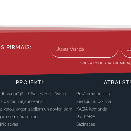
S PIRMAIS:
*PIESAKOTIES JAUNUMIEM,
PROJEKTI:
ATBALST
rības garīgās dzīves padziļināšana
Privātuma politika
ts baznīcu atjaunošanai
Ziedojumu politika
ts katoļu organizācijām un apvienībām
KABIA Komanda
ajam semināram 100
Par KABIA
iniciatīvas
Sazināties