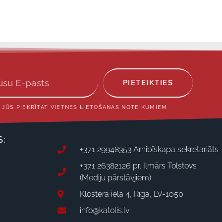
PIETEIKTIES
 JŪS PIEKRĪTAT VIETNES LIETOŠANAS NOTEIKUMIEM
S:
+371 29948353 Arhibīskapa sekretariāts
+371 26382126 pr. Ilmārs Tolstovs
(Mediju pārstāvjiem)
Klostera iela 4, Rīga, LV-1050
info@katolis.lv