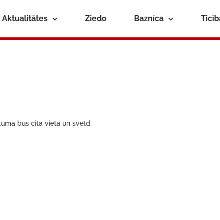
Aktualitātes
Ziedo
Baznīca
Ticī
kuma būs citā vietā un svētd.