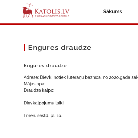
Sākums
Engures draudze
Engures draudze
Adrese: Dievk. notiek luterāņu baznīcā, no 2020.gada sā
Mājaslapa:
Draudzē kalpo
:
Dievkalpojumu laiki
:
I mēn. sestd. pl. 10.