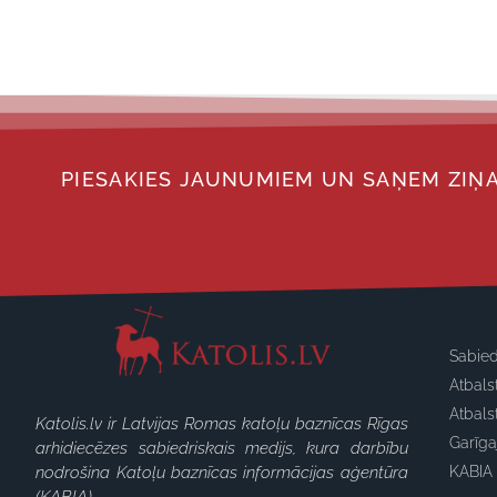
PIESAKIES JAUNUMIEM UN SAŅEM ZIŅA
Sabied
Atbals
Atbals
Katolis.lv ir Latvijas Romas katoļu baznīcas Rīgas
Garīg
arhidiecēzes sabiedriskais medijs, kura darbību
nodrošina Katoļu baznīcas informācijas aģentūra
KABIA 
(KABIA).