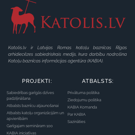
Katolis.lv ir Latvijas Romas katoļu baznīcas Rīgas
arhidiecēzes sabiedriskais medijs, kura darbību nodrošina
Katoļu baznīcas informācijas aģentūra (KABIA).
PROJEKTI:
ATBALSTS:
Sabiedrības garīgās dzīves
Privātuma politika
padziļināšana
Ziedojumu politika
Atbalsts baznīcu atjaunošanai
KABIA Komanda
Atbalsts katoļu organizācijām un
Par KABIA
apvienībām
Sazināties
Garīgajam semināram 100
KABIA iniciatīvas