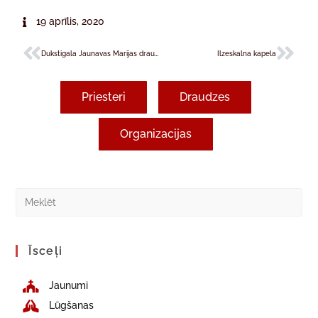
19 aprīlis, 2020
Dukstigala Jaunavas Marijas draudze
Ilzeskalna kapela
Priesteri
Draudzes
Organizacijas
Īsceļi
Jaunumi
Lūgšanas