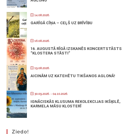
AGLONU
14.08.2026.
GARĪGĀ CĪŅA – CEĻŠ UZ BRĪVĪBU
16.08.2026.
16. AUGUSTĀ RĪGĀ IZSKANĒS KONCERTSTĀSTS
“KLOSTERA STĀSTI”
19.08.2026.
AICINĀM UZ KATEHĒTU TIKŠANOS AGLONĀ!
30.09.2026.
- 04.10.2026.
IGNĀCISKĀS KLUSUMA REKOLEKCIJAS IKŠĶILĒ,
KARMELA MĀSU KLOSTERĪ
Ziedo!