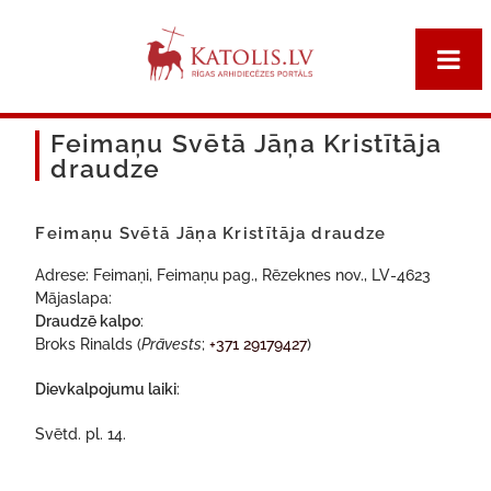
Feimaņu Svētā Jāņa Kristītāja
draudze
Feimaņu Svētā Jāņa Kristītāja draudze
Adrese: Feimaņi, Feimaņu pag., Rēzeknes nov., LV-4623
Mājaslapa:
Draudzē kalpo
:
Broks Rinalds (
Prāvests
;
+371 29179427
)
Dievkalpojumu laiki
:
Svētd. pl. 14.