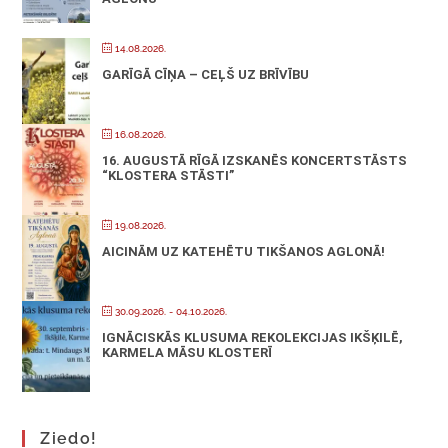
14.08.2026.
GARĪGĀ CĪŅA – CEĻŠ UZ BRĪVĪBU
16.08.2026.
16. AUGUSTĀ RĪGĀ IZSKANĒS KONCERTSTĀSTS
“KLOSTERA STĀSTI”
19.08.2026.
AICINĀM UZ KATEHĒTU TIKŠANOS AGLONĀ!
30.09.2026.
- 04.10.2026.
IGNĀCISKĀS KLUSUMA REKOLEKCIJAS IKŠĶILĒ,
KARMELA MĀSU KLOSTERĪ
Ziedo!