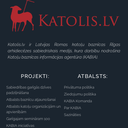
Katolis.lv ir Latvijas Romas katoļu baznīcas Rīgas
arhidiecēzes sabiedriskais medijs, kura darbību nodrošina
Katoļu baznīcas informācijas aģentūra (KABIA).
PROJEKTI:
ATBALSTS:
Sabiedrības garīgās dzīves
Privātuma politika
padziļināšana
Ziedojumu politika
Atbalsts baznīcu atjaunošanai
KABIA Komanda
Atbalsts katoļu organizācijām un
Par KABIA
apvienībām
Sazināties
Garīgajam semināram 100
KABIA iniciatīvas