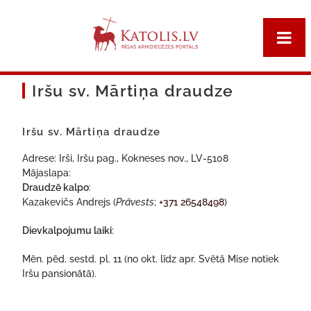
Iršu sv. Mārtiņa draudze
Iršu sv. Mārtiņa draudze
Adrese: Irši, Iršu pag., Kokneses nov., LV-5108
Mājaslapa:
Draudzē kalpo
:
Kazakevičs Andrejs (
Prāvests
;
+371 26548498
)
Dievkalpojumu laiki
:
Mēn. pēd. sestd. pl. 11 (no okt. līdz apr. Svētā Mise notiek
Iršu pansionātā).