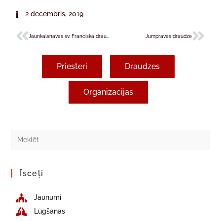
2 decembris, 2019
Jaunkalsnavas sv. Franciska draudze
Jumpravas draudze
Priesteri
Draudzes
Organizacijas
Īsceļi
Jaunumi
Lūgšanas