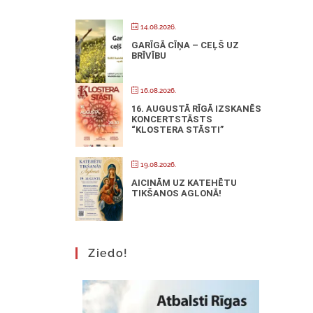
14.08.2026.
GARĪGĀ CĪŅA – CEĻŠ UZ
BRĪVĪBU
16.08.2026.
16. AUGUSTĀ RĪGĀ IZSKANĒS
KONCERTSTĀSTS
“KLOSTERA STĀSTI”
19.08.2026.
AICINĀM UZ KATEHĒTU
TIKŠANOS AGLONĀ!
Ziedo!