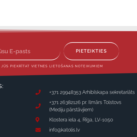
PIETEIKTIES
 JŪS PIEKRĪTAT VIETNES LIETOŠANAS NOTEIKUMIEM
S:
+371 29948353 Arhibīskapa sekretariāts
+371 26382126 pr. Ilmārs Tolstovs
(Mediju pārstāvjiem)
Klostera iela 4, Rīga, LV-1050
info@katolis.lv