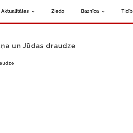
Aktualitātes
Ziedo
Baznīca
Ticī
aņa un Jūdas draudze
raudze