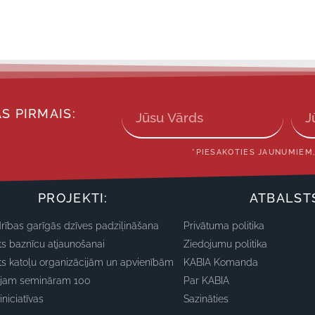
S PIRMAIS:
*PIESAKOTIES JAUNUMIEM,
PROJEKTI:
ATBALST
rības garīgās dzīves padziļināšana
Privātuma politika
ts baznīcu atjaunošanai
Ziedojumu politika
ts katoļu organizācijām un apvienībām
KABIA Komanda
ajam semināram 100
Par KABIA
iniciatīvas
Sazināties