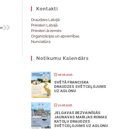
Kontakti
Draudzes Latvijā
Priesteri Latvijā
dze
Priesteri ārzemēs
Organizācijas un apvienības
Nunciatūra
Notikumu Kalendārs
08.08.2026.
SVĒTĀ FRANCISKA
DRAUDZES SVĒTCEĻOJUMS
UZ AGLONU
10.08.2026.
JELGAVAS BEZVAINĪGĀS
JAUNAVAS MARIJAS ROMAS
KATOĻU DRAUDZES
SVĒTCEĻOJUMS UZ AGLONU