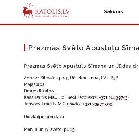
Sākums
Prezmas Svēto Apustuļu Sīm
Prezmas Svēto Apustuļu Sīmaņa un Jūdas d
Adrese: Silmalas pag., Rēzeknes nov., LV-4636
Mājaslapa:
Draudzē kalpo
:
Kašs Dainis MIC, Lic.Theol. (
Prāvests
;
+371 26439743
)
Jansons Ernests MIC (
Vikārs
;
+371 29570509
)
Dievkalpojumu laiki
:
Mēn. II un IV svētd. pl. 13.