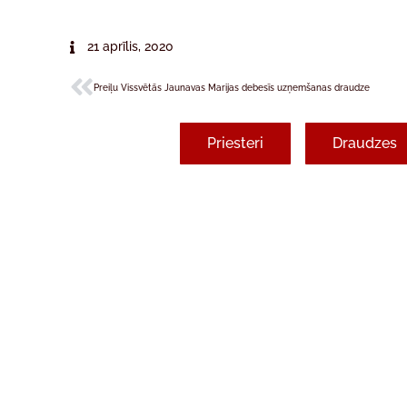
21 aprīlis, 2020
Preiļu Vissvētās Jaunavas Marijas debesīs uzņemšanas draudze
Priesteri
Draudzes