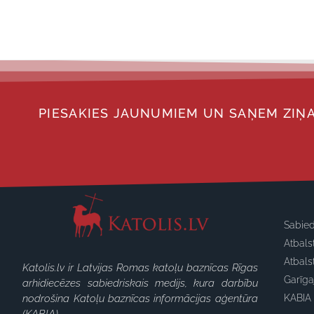
PIESAKIES JAUNUMIEM UN SAŅEM ZIŅA
Sabied
Atbals
Atbals
Katolis.lv ir Latvijas Romas katoļu baznīcas Rīgas
Garīg
arhidiecēzes sabiedriskais medijs, kura darbību
nodrošina Katoļu baznīcas informācijas aģentūra
KABIA 
(KABIA).