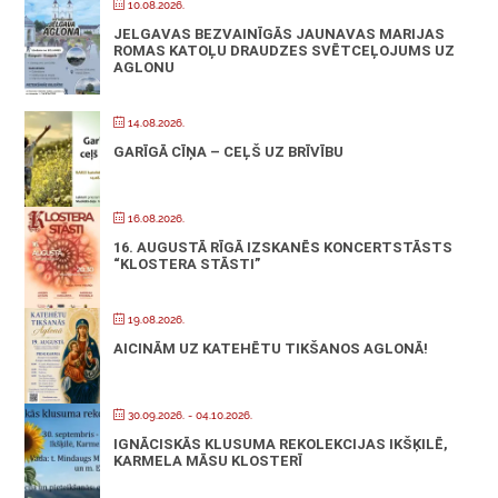
10.08.2026.
JELGAVAS BEZVAINĪGĀS JAUNAVAS MARIJAS
ROMAS KATOĻU DRAUDZES SVĒTCEĻOJUMS UZ
AGLONU
14.08.2026.
GARĪGĀ CĪŅA – CEĻŠ UZ BRĪVĪBU
16.08.2026.
16. AUGUSTĀ RĪGĀ IZSKANĒS KONCERTSTĀSTS
“KLOSTERA STĀSTI”
19.08.2026.
AICINĀM UZ KATEHĒTU TIKŠANOS AGLONĀ!
30.09.2026.
- 04.10.2026.
IGNĀCISKĀS KLUSUMA REKOLEKCIJAS IKŠĶILĒ,
KARMELA MĀSU KLOSTERĪ