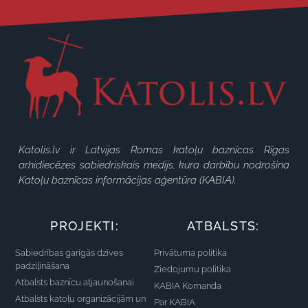
Katolis.lv ir Latvijas Romas katoļu baznīcas Rīgas
arhidiecēzes sabiedriskais medijs, kura darbību nodrošina
Katoļu baznīcas informācijas aģentūra (KABIA).
PROJEKTI:
ATBALSTS:
Sabiedrības garīgās dzīves
Privātuma politika
padziļināšana
Ziedojumu politika
Atbalsts baznīcu atjaunošanai
KABIA Komanda
Atbalsts katoļu organizācijām un
Par KABIA