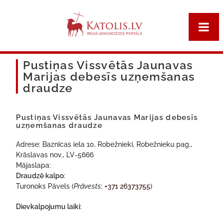
Pustiņas Vissvētās Jaunavas
Marijas debesīs uzņemšanas
draudze
Pustiņas Vissvētās Jaunavas Marijas debesīs
uzņemšanas draudze
Adrese: Baznīcas iela 10, Robežnieki, Robežnieku pag.,
Krāslavas nov., LV-5666
Mājaslapa:
Draudzē kalpo
:
Turonoks Pāvels (
Prāvests
;
+371 26373755
)
Dievkalpojumu laiki
: