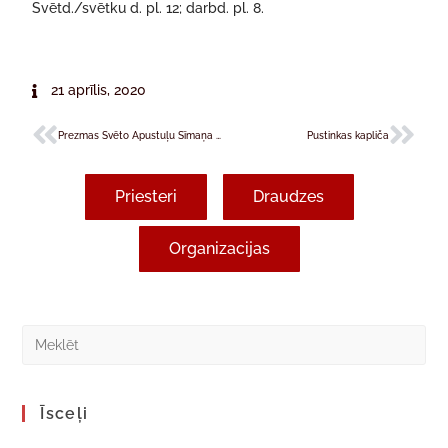
Svētd./svētku d. pl. 12; darbd. pl. 8.
21 aprīlis, 2020
Prezmas Svēto Apustuļu Sīmaņa un Jūdas draudze
Pustinkas kapliča
Priesteri
Draudzes
Organizacijas
Īsceļi