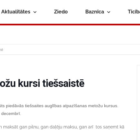
Aktualitātes
Ziedo
Baznīca
Ticī
tē
žu kursi tiešsaistē
tūts piedāvās tiešsaites auglības atpazīšanas metožu kursus.
. decembrī.
am maksāt gan pilnu, gan daļēju maksu, gan arī tos saņemt kā