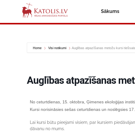
Sākums
Home
Visi notikumi
Auglības atpazīšanas metožu kursi tiešsais
Auglības atpazīšanas meto
No ceturtdienas, 15. oktobra, Ģimenes ekoloģijas insti
Kursi norisināsies sešas ceturtdienas un noslēgsies 17
Lai kursi būtu pieejami visiem, par kursiem piedāvāj
dāvanu no mums.