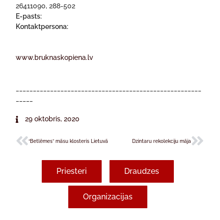
26411090, 288-502
E-pasts:
Kontaktpersona:
www.bruknaskopiena.lv
______________________________________________________
_____
29 oktobris, 2020
“Betlēmes” māsu klosteris Lietuvā
Dzintaru rekolekciju māja
Priesteri
Draudzes
Organizacijas