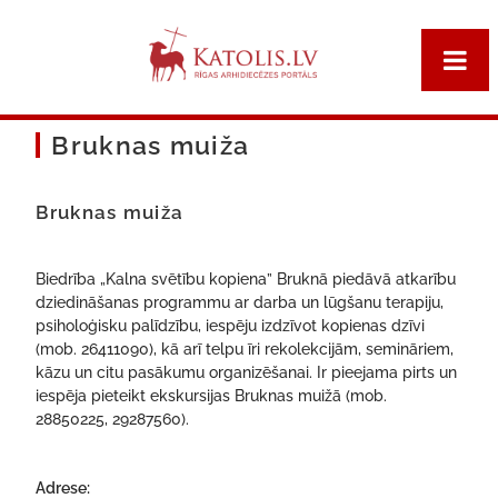
Bruknas muiža
Bruknas muiža
Biedrība „Kalna svētību kopiena” Bruknā piedāvā atkarību
dziedināšanas programmu ar darba un lūgšanu terapiju,
psiholoģisku palīdzību, iespēju izdzīvot kopienas dzīvi
(mob. 26411090), kā arī telpu īri rekolekcijām, semināriem,
kāzu un citu pasākumu organizēšanai. Ir pieejama pirts un
iespēja pieteikt ekskursijas Bruknas muižā (mob.
28850225, 29287560).
Adrese: