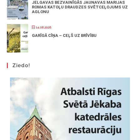
JELGAVAS BEZVAINĪGĀS JAUNAVAS MARIJAS
ROMAS KATOĻU DRAUDZES SVĒTCEĻOJUMS UZ
AGLONU
14.08.2026.
GARĪGĀ CĪŅA – CEĻŠ UZ BRĪVĪBU
Ziedo!