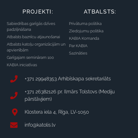
PROJEKTI:
ATBALSTS:
Sabiedrības garīgās dzīves
Privātuma politika
padziļināšana
Ziedojumu politika
Atbalsts baznīcu atjaunošanai
KABIA Komanda
Atbalsts katoļu organizācijām un
Par KABIA
apvienībām
Sazināties
Garīgajam semināram 100
KABIA iniciatīvas
+371 29948353 Arhibīskapa sekretariāts
+371 26382126 pr. Ilmārs Tolstovs (Mediju
pārstāvjiem)
Klostera iela 4, Rīga, LV-1050
info@katolis.lv