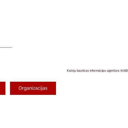
_______
Katoļu baznīcas informācijas aģentūra (KAB
Organizacijas