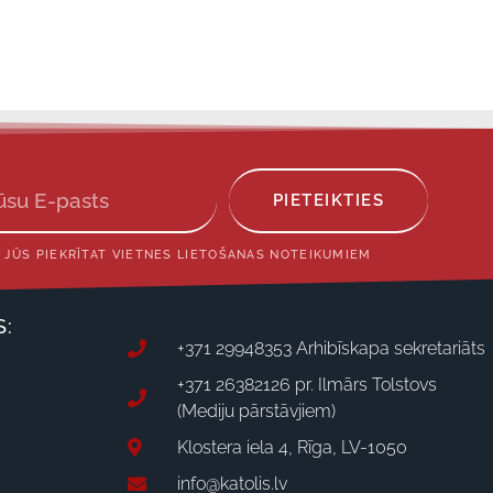
PIETEIKTIES
 JŪS PIEKRĪTAT VIETNES LIETOŠANAS NOTEIKUMIEM
S:
+371 29948353 Arhibīskapa sekretariāts
+371 26382126 pr. Ilmārs Tolstovs
(Mediju pārstāvjiem)
Klostera iela 4, Rīga, LV-1050
info@katolis.lv