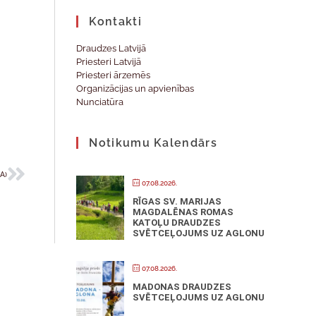
Kontakti
Draudzes Latvijā
Priesteri Latvijā
Priesteri ārzemēs
Organizācijas un apvienības
Nunciatūra
Notikumu Kalendārs
IA)
07.08.2026.
RĪGAS SV. MARIJAS
MAGDALĒNAS ROMAS
KATOĻU DRAUDZES
SVĒTCEĻOJUMS UZ AGLONU
07.08.2026.
MADONAS DRAUDZES
SVĒTCEĻOJUMS UZ AGLONU