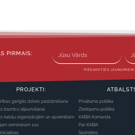
S PIRMAIS:
*PIESAKOTIES JAUNUMIEM,
PROJEKTI:
ATBALST
rības garīgās dzīves padziļināšana
Privātuma politika
ts baznīcu atjaunošanai
Ziedojumu politika
ts katoļu organizācijām un apvienībām
KABIA Komanda
ajam semināram 100
Par KABIA
iniciatīvas
Sazināties