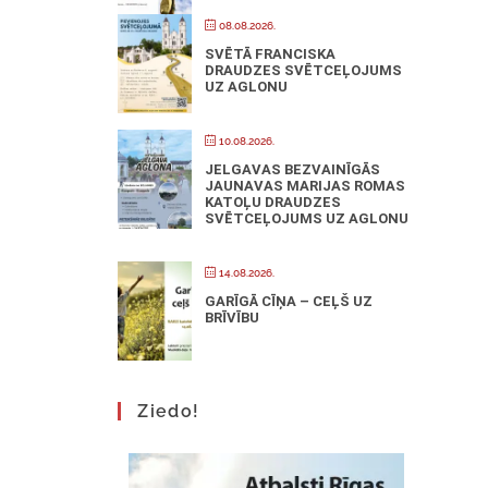
08.08.2026.
SVĒTĀ FRANCISKA
DRAUDZES SVĒTCEĻOJUMS
UZ AGLONU
10.08.2026.
JELGAVAS BEZVAINĪGĀS
JAUNAVAS MARIJAS ROMAS
KATOĻU DRAUDZES
SVĒTCEĻOJUMS UZ AGLONU
14.08.2026.
GARĪGĀ CĪŅA – CEĻŠ UZ
BRĪVĪBU
Ziedo!