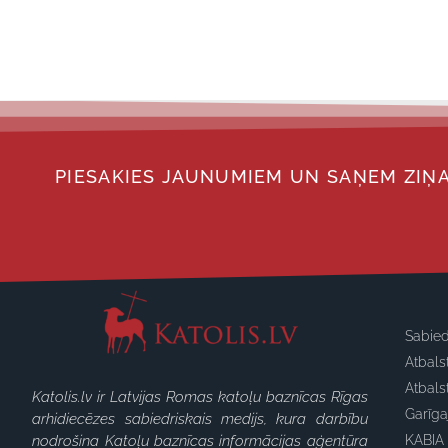
PIESAKIES JAUNUMIEM UN SAŅEM ZIŅA
Sabied
Atbals
Atbals
Katolis.lv ir Latvijas Romas katoļu baznīcas Rīgas
Garīg
arhidiecēzes sabiedriskais medijs, kura darbību
nodrošina Katoļu baznīcas informācijas aģentūra
KABIA 