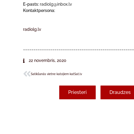
E-pasts:
radiolg@inbox.lv
Kontaktpersona:
radiolg.lv
____________________________________________________
22 novembris, 2020
Satikšanās vietne katoļiem katSat.lv
Priesteri
Draudzes