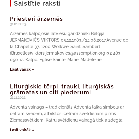
Saistītie raksti
Priesteri ārzemēs
31.01.2023.
Ārzemēs kalpojošie latviešu garīdznieki Beļģija
JERMAKOVIČS VIKTORS 05.12.1983./24.06.2017.Avenue de
la Chapelle 37, 1200 Wolkwe-Saint-Sambert
(Bruxelles)viktors.jermakovics@assomption.org+32 483
050 122Kalpo: Eglise Sainte-Marie-Madeleine,
Lasīt vairāk »
Liturģiskie tērpi, trauki, liturģiskās
grāmatas un citi piederumi
21.11.2022.
Adventa vainags – tradicionāls Adventa laika simbols ar
četrām svecēm, atbilstoši četrām svētdienām pirms
Ziemassvētkiem. Katru svētdienu vainagā tiek aizdegta
Lasīt vairāk »