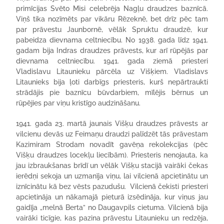
primīcijas Svēto Misi celebrēja Nagļu draudzes baznīcā.
Viņš tika nozīmēts par vikāru Rēzeknē, bet drīz pēc tam
par prāvestu Jaunbornē, vēlāk Spruktu draudzē, kur
pabeidza dievnama celtniecību. No 1938. gada līdz 1941.
gadam bija Indras draudzes prāvests, kur arī rūpējās par
dievnama celtniecību. 1941. gada ziemā priesteri
Vladislavu Litaunieku pārcēla uz Višķiem. Vladislavs
Litaunieks bija ļoti darbīgs priesteris, kurš nepārtraukti
strādājis pie baznīcu būvdarbiem, mīlējis bērnus un
rūpējies par viņu kristīgo audzināšanu.
1941. gada 23. martā jaunais Višķu draudzes prāvests ar
vilcienu devās uz Feimaņu draudzi palīdzēt tās prāvestam
Kazimiram Strodam novadīt gavēņa rekolekcijas (pēc
Višķu draudzes locekļu liecībām). Priesteris nenojauta, ka
jau izbraukšanas brīdī un vēlāk Višķu stacijā vairāki čekas
ierēdņi sekoja un uzmanīja viņu, lai vilcienā apcietinātu un
iznīcinātu kā bez vēsts pazudušu. Vilcienā čekisti priesteri
apcietināja un nākamajā pieturā izsēdināja, kur viņus jau
gaidīja „melnā Berta” no Daugavpils cietuma. Vilcienā bija
vairāki ticīgie, kas pazina prāvestu Litaunieku un redzēja,