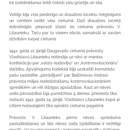
kā izsēdināšanas brīdī čekisti viņu grūstīja un sita.
Veltīgi bija viņa piederīgo un draudzes locekļu mēģinājumi
un centieni satikt viņu cietumā. Daži draudzes locekļi
iedrošinājās pieprasīt izlaist no cietuma prāvestu V.
Litaunieku. Taču par to viņiem nācās samaksāt ar savām
dzīvībām turpat cietumā.
1941. gada 21. jūnijā Daugavpils cietumā prāvestu
Vladislavu Litaunieku notiesāja uz nāvi ar mantas
konfiskāciju par „valsts nodevību” un „kontrrevolucionāru”
darbību. Apvainojumu kodeksā bija uzskaitīti komunistu
pašu sastādītie „pierādījumi” par Balbinovas (Indras)
prāvesta mājas nodedzināšanu, kontrrevolucionāriem
sprediķiem un vēl līdzīgas apsūdzības. Kaut arī nāves
soda pārsūdzībai bija paredzētas 5 dienas, priesteris tika
nošauts 1941. gada 24. jūnijā. Vladislavs Litaunieks kopā ar
citiem nošautajiem tika aprakts cietuma pagalmā.
Prāvests V. Litaunieks pirms nāves sprieduma
pasludināšanas un līdz nāves soda izpildīšanai ir nežēlīgi
mocīts, lai no viņa izspiestu pašrocīgi parakstītu atzīšanos.