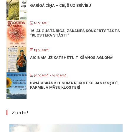
GARĪGĀ CĪŅA – CEĻŠ UZ BRĪVĪBU
16.08.2026.
16. AUGUSTĀ RĪGĀ IZSKANĒS KONCERTSTĀSTS
“KLOSTERA STĀSTI”
19.08.2026.
AICINĀM UZ KATEHĒTU TIKŠANOS AGLONĀ!
30.09.2026.
- 04.10.2026.
IGNĀCISKĀS KLUSUMA REKOLEKCIJAS IKŠĶILĒ,
KARMELA MĀSU KLOSTERĪ
Ziedo!