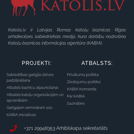
Katolis.lv ir Latvijas Romas katoļu baznīcas Rīgas
arhidiecēzes sabiedriskais medijs, kura darbību nodrošina
Katoļu baznīcas informācijas aģentūra (KABIA).
PROJEKTI:
ATBALSTS:
Sabiedrības garīgās dzīves
Privātuma politika
padziļināšana
Ziedojumu politika
Atbalsts baznīcu atjaunošanai
KABIA Komanda
Atbalsts katoļu organizācijām un
Par KABIA
apvienībām
Sazināties
Garīgajam semināram 100
KABIA iniciatīvas
+371 29948353 Arhibīskapa sekretariāts