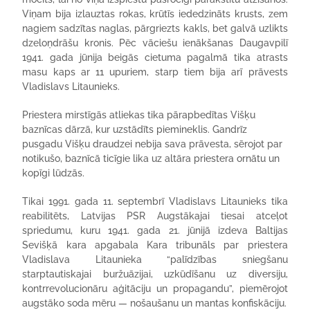
Viņam bija izlauztas rokas, krūtīs iededzināts krusts, zem
nagiem sadzītas naglas, pārgriezts kakls, bet galvā uzlikts
dzeloņdrāšu kronis. Pēc vāciešu ienākšanas Daugavpilī
1941. gada jūnija beigās cietuma pagalmā tika atrasts
masu kaps ar 11 upuriem, starp tiem bija arī prāvests
Vladislavs Litaunieks.
Priestera mirstīgās atliekas tika pārapbedītas Višķu
baznīcas dārzā, kur uzstādīts piemineklis. Gandrīz
pusgadu Višķu draudzei nebija sava prāvesta, sērojot par
notikušo, baznīcā ticīgie lika uz altāra priestera ornātu un
kopīgi lūdzās.
Tikai 1991. gada 11. septembrī Vladislavs Litaunieks tika
reabilitēts, Latvijas PSR Augstākajai tiesai atceļot
spriedumu, kuru 1941. gada 21. jūnijā izdeva Baltijas
Sevišķā kara apgabala Kara tribunāls par priestera
Vladislava Litaunieka “palīdzības sniegšanu
starptautiskajai buržuāzijai, uzkūdīšanu uz diversiju,
kontrrevolucionāru aģitāciju un propagandu”, piemērojot
augstāko soda mēru — nošaušanu un mantas konfiskāciju.