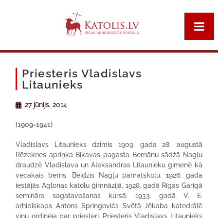
Priesteris Vladislavs
Litaunieks
27 jūnijs, 2014
(1909-1941)
Vladislavs Litaunieks dzimis 1909. gada 28. augustā
Rēzeknes apriņķa Bikavas pagasta Bernānu sādžā Nagļu
draudzē Vladislava un Aleksandras Litaunieku ģimenē kā
vecākais bērns. Beidzis Nagļu pamatskolu. 1926. gadā
iestājās Aglonas katoļu ģimnāzijā, 1928. gadā Rīgas Garīgā
semināra sagatavošanas kursā. 1933. gadā V. E.
arhibīskaps Antons Springovičs Svētā Jēkaba katedrālē
viņu ordinēja par priesteri. Priesteris Vladislavs Litaunieks