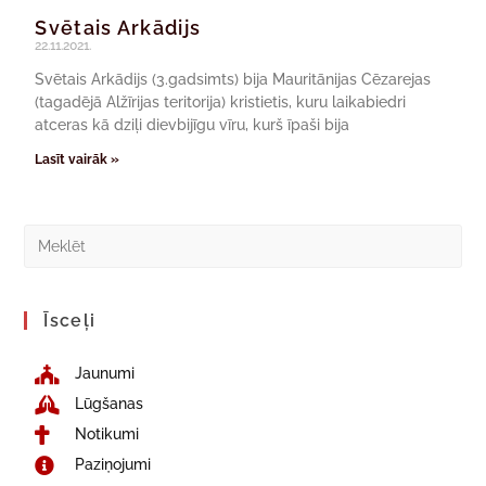
Svētais Arkādijs
22.11.2021.
Svētais Arkādijs (3.gadsimts) bija Mauritānijas Cēzarejas
(tagadējā Alžīrijas teritorija) kristietis, kuru laikabiedri
atceras kā dziļi dievbijīgu vīru, kurš īpaši bija
Lasīt vairāk »
Īsceļi
Jaunumi
Lūgšanas
Notikumi
Paziņojumi