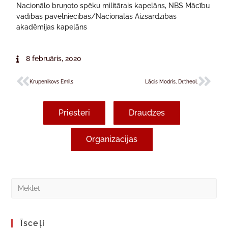
Nacionālo bruņoto spēku militārais kapelāns, NBS Mācību
vadības pavēlniecības/Nacionālās Aizsardzības
akadēmijas kapelāns
8 februāris, 2020
Krupenikovs Emils
Lācis Modris, Dr.theol.
Priesteri
Draudzes
Organizacijas
Īsceļi