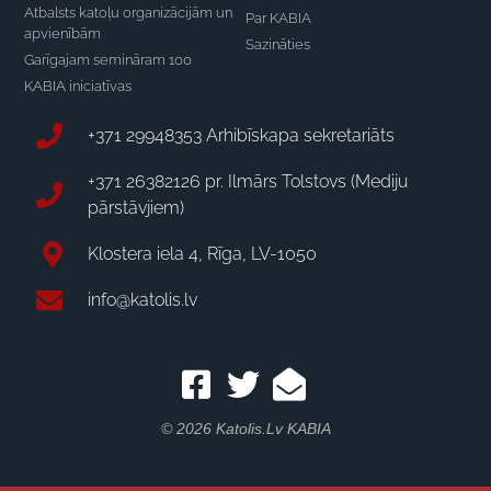
Atbalsts katoļu organizācijām un
Par KABIA
apvienībām
Sazināties
Garīgajam semināram 100
KABIA iniciatīvas
+371 29948353 Arhibīskapa sekretariāts
+371 26382126 pr. Ilmārs Tolstovs (Mediju
pārstāvjiem)
Klostera iela 4, Rīga, LV-1050
info@katolis.lv
© 2026 Katolis.lv KABIA