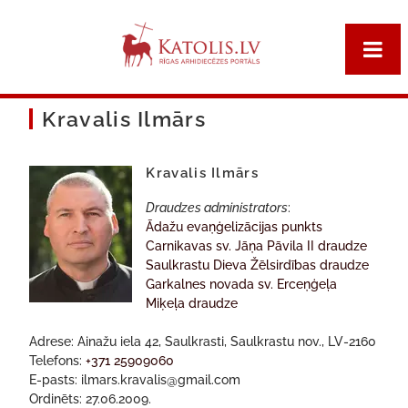
Kravalis Ilmārs
Kravalis Ilmārs
Draudzes administrators
:
Ādažu evaņģelizācijas punkts
Carnikavas sv. Jāņa Pāvila II draudze
Saulkrastu Dieva Žēlsirdības draudze
Garkalnes novada sv. Erceņģeļa
Miķeļa draudze
Adrese: Ainažu iela 42, Saulkrasti, Saulkrastu nov., LV-2160
Telefons:
+371 25909060
E-pasts: ilmars.kravalis@gmail.com
Ordinēts: 27.06.2009.