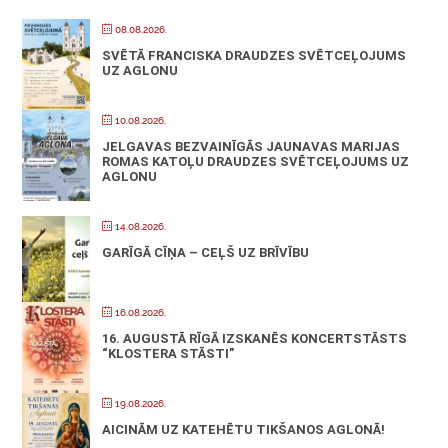
08.08.2026.
SVĒTĀ FRANCISKA DRAUDZES SVĒTCEĻOJUMS
UZ AGLONU
10.08.2026.
JELGAVAS BEZVAINĪGĀS JAUNAVAS MARIJAS
ROMAS KATOĻU DRAUDZES SVĒTCEĻOJUMS UZ
AGLONU
14.08.2026.
GARĪGĀ CĪŅA – CEĻŠ UZ BRĪVĪBU
16.08.2026.
16. AUGUSTĀ RĪGĀ IZSKANĒS KONCERTSTĀSTS
“KLOSTERA STĀSTI”
19.08.2026.
AICINĀM UZ KATEHĒTU TIKŠANOS AGLONĀ!