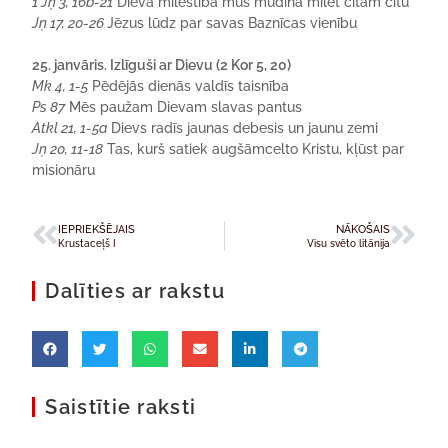
1 Jņ 3, 16b-21
Dieva mīlestība mūs mudina mīlēt citam citu
Jņ 17, 20-26
Jēzus lūdz par savas Baznīcas vienību
25. janvāris. Izlīguši ar Dievu (2 Kor 5, 20)
Mk 4, 1-5
Pēdējās dienās valdīs taisnība
Ps 87
Mēs paužam Dievam slavas pantus
Atkl 21, 1-5a
Dievs radīs jaunas debesis un jaunu zemi
Jņ 20, 11-18
Tas, kurš satiek augšāmcelto Kristu, kļūst par
misionāru
IEPRIEKŠĒJAIS
NĀKOŠAIS
Krustaceļš I
Visu svēto litānija
Dalīties ar rakstu
Saistītie raksti