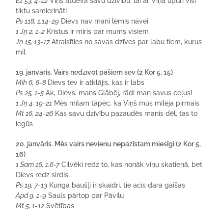
Ez 53, 4-12
Viņš atdeva savu dzīvību, lai ar Viņa upuri visi
tiktu samierināti
Ps 118, 1.14-29
Dievs nav mani lēmis nāvei
1 Jņ 2, 1-2
Kristus ir miris par mums visiem
Jņ 15, 13-17
Atraisīties no savas dzīves par labu tiem, kurus
mīl
19. janvāris. Vairs nedzīvot pašiem sev (2 Kor 5, 15)
Mih 6, 6-8
Dievs tev ir atklājis, kas ir labs
Ps 25, 1-5
Ak, Dievs, mans Glābēj, rādi man savus ceļus!
1 Jņ 4, 19-21
Mēs mīlam tāpēc, ka Viņš mūs mīlēja pirmais
Mt 16, 24-26
Kas savu dzīvību pazaudēs manis dēļ, tas to
iegūs
20. janvāris. Mēs vairs nevienu nepazīstam miesīgi (2 Kor 5,
16)
1 Sam 16, 1.6-7
Cilvēki redz to, kas nonāk viņu skatienā, bet
Dievs redz sirdis
Ps 19, 7-13
Kunga baušļi ir skaidri, tie acis dara gaišas
Apd 9, 1-9
Sauls pārtop par Pāvilu
Mt 5, 1-12
Svētības