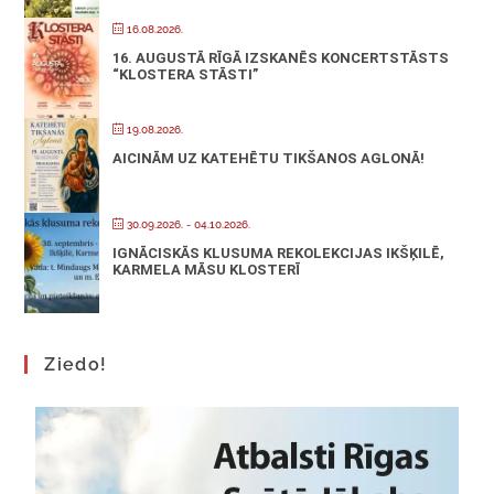
16.08.2026.
16. AUGUSTĀ RĪGĀ IZSKANĒS KONCERTSTĀSTS
“KLOSTERA STĀSTI”
19.08.2026.
AICINĀM UZ KATEHĒTU TIKŠANOS AGLONĀ!
30.09.2026.
- 04.10.2026.
IGNĀCISKĀS KLUSUMA REKOLEKCIJAS IKŠĶILĒ,
KARMELA MĀSU KLOSTERĪ
Ziedo!