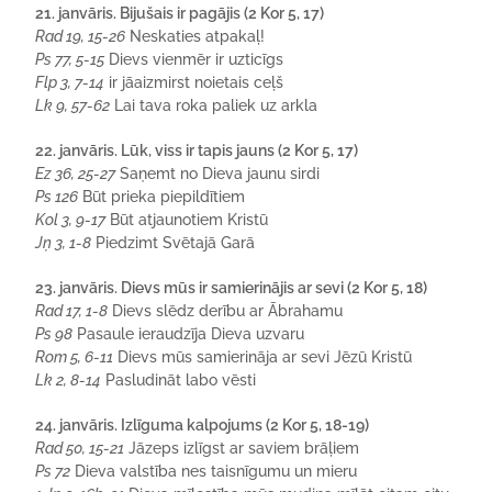
21. janvāris. Bijušais ir pagājis (2 Kor 5, 17)
Rad 19, 15-26
Neskaties atpakaļ!
Ps 77, 5-15
Dievs vienmēr ir uzticīgs
Flp 3, 7-14
ir jāaizmirst noietais ceļš
Lk 9, 57-62
Lai tava roka paliek uz arkla
22. janvāris. Lūk, viss ir tapis jauns (2 Kor 5, 17)
Ez 36, 25-27
Saņemt no Dieva jaunu sirdi
Ps 126
Būt prieka piepildītiem
Kol 3, 9-17
Būt atjaunotiem Kristū
Jņ 3, 1-8
Piedzimt Svētajā Garā
23. janvāris. Dievs mūs ir samierinājis ar sevi (2 Kor 5, 18)
Rad 17, 1-8
Dievs slēdz derību ar Ābrahamu
Ps 98
Pasaule ieraudzīja Dieva uzvaru
Rom 5, 6-11
Dievs mūs samierināja ar sevi Jēzū Kristū
Lk 2, 8-14
Pasludināt labo vēsti
24. janvāris. Izlīguma kalpojums (2 Kor 5, 18-19)
Rad 50, 15-21
Jāzeps izlīgst ar saviem brāļiem
Ps 72
Dieva valstība nes taisnīgumu un mieru