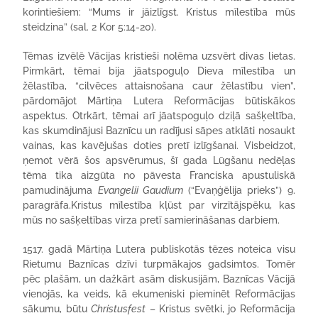
korintiešiem: “Mums ir jāizlīgst. Kristus mīlestība mūs
steidzina” (sal. 2 Kor 5:14-20).
Tēmas izvēlē Vācijas kristieši nolēma uzsvērt divas lietas.
Pirmkārt, tēmai bija jāatspoguļo Dieva mīlestība un
žēlastība, “cilvēces attaisnošana caur žēlastību vien”,
pārdomājot Mārtiņa Lutera Reformācijas būtiskākos
aspektus. Otrkārt, tēmai arī jāatspoguļo dziļā sašķeltība,
kas skumdinājusi Baznīcu un radījusi sāpes atklāti nosaukt
vainas, kas kavējušas doties pretī izlīgšanai. Visbeidzot,
ņemot vērā šos apsvērumus, šī gada Lūgšanu nedēļas
tēma tika aizgūta no pāvesta Franciska apustuliskā
pamudinājuma
Evangelii Gaudium
(“Evaņģēlija prieks”) 9.
paragrāfa.Kristus mīlestība kļūst par virzītājspēku, kas
mūs no sašķeltības virza pretī samierināšanas darbiem.
1517. gadā Mārtiņa Lutera publiskotās tēzes noteica visu
Rietumu Baznīcas dzīvi turpmākajos gadsimtos. Tomēr
pēc plašām, un dažkārt asām diskusijām, Baznīcas Vācijā
vienojās, ka veids, kā ekumeniski pieminēt Reformācijas
sākumu, būtu
Christusfest
– Kristus svētki, jo Reformācija