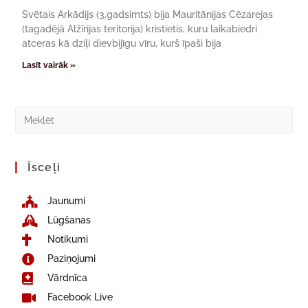
Svētais Arkādijs (3.gadsimts) bija Mauritānijas Cēzarejas
(tagadējā Alžīrijas teritorija) kristietis, kuru laikabiedri
atceras kā dziļi dievbijīgu vīru, kurš īpaši bija
Lasīt vairāk »
Īsceļi
Jaunumi
Lūgšanas
Notikumi
Paziņojumi
Vārdnīca
Facebook Live