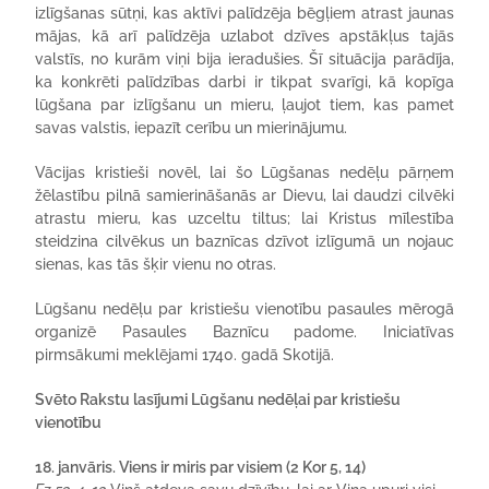
izlīgšanas sūtņi, kas aktīvi palīdzēja bēgļiem atrast jaunas
mājas, kā arī palīdzēja uzlabot dzīves apstākļus tajās
valstīs, no kurām viņi bija ieradušies. Šī situācija parādīja,
ka konkrēti palīdzības darbi ir tikpat svarīgi, kā kopīga
lūgšana par izlīgšanu un mieru, ļaujot tiem, kas pamet
savas valstis, iepazīt cerību un mierinājumu.
Vācijas kristieši novēl, lai šo Lūgšanas nedēļu pārņem
žēlastību pilnā samierināšanās ar Dievu, lai daudzi cilvēki
atrastu mieru, kas uzceltu tiltus; lai Kristus mīlestība
steidzina cilvēkus un baznīcas dzīvot izlīgumā un nojauc
sienas, kas tās šķir vienu no otras.
Lūgšanu nedēļu par kristiešu vienotību pasaules mērogā
organizē Pasaules Baznīcu padome. Iniciatīvas
pirmsākumi meklējami 1740. gadā Skotijā.
Svēto Rakstu lasījumi Lūgšanu nedēļai par kristiešu
vienotību
18. janvāris. Viens ir miris par visiem (2 Kor 5, 14)