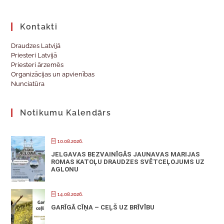
Kontakti
Draudzes Latvijā
Priesteri Latvijā
Priesteri ārzemēs
Organizācijas un apvienības
Nunciatūra
Notikumu Kalendārs
10.08.2026.
JELGAVAS BEZVAINĪGĀS JAUNAVAS MARIJAS
ROMAS KATOĻU DRAUDZES SVĒTCEĻOJUMS UZ
AGLONU
14.08.2026.
GARĪGĀ CĪŅA – CEĻŠ UZ BRĪVĪBU