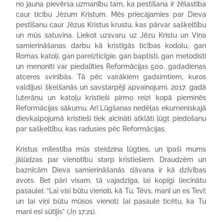
no jauna pievērsa uzmanību tam, ka pestīšana ir žēlastība
caur ticību Jēzum Kristum. Mēs priecājamies par Dieva
pestīšanu caur Jēzus Kristus krustu, kas pārvar sašķeltību
un mūs satuvina. Liekot uzsvaru uz Jēzu Kristu un Viņa
samierināšanas darbu kā kristīgās ticības kodolu, gan
Romas katoļi, gan pareizticīgie, gan baptisti, gan metodisti
un menonīti var piedalīties Reformācijas 500. gadadienas
atceres svinībās. Tā pēc vairākiem gadsimtiem, kuros
valdījusi šķelšanās un savstarpēji apvainojumi, 2017. gadā
luterāņu un katoļu kristieši pirmo reizi kopā pieminēs
Reformācijas sākumu. Arī Lūgšanas nedēļas ekumeniskajā
dievkalpojumā kristieši tiek aicināti atklāti lūgt piedošanu
par sašķeltību, kas radusies pēc Reformācijas.
Kristus mīlestība mūs steidzina lūgties, un īpaši mums
jālūdzas par vienotību starp kristiešiem. Draudzēm un
baznīcām Dieva samierināšanās dāvana ir kā dzīvības
avots. Bet pāri visam, tā vajadzīga, lai kopīgi liecinātu
pasaulei: “Lai visi būtu vienoti, kā Tu, Tēvs, manī un es Tevī;
un lai viņi būtu mūsos vienoti; lai pasaule ticētu, ka Tu
mani esi sūtījis” (Jņ 17:21).