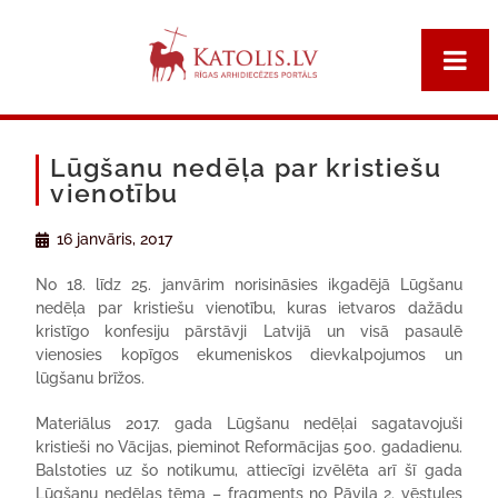
Lūgšanu nedēļa par kristiešu
vienotību
16 janvāris, 2017
No 18. līdz 25. janvārim norisināsies ikgadējā Lūgšanu
nedēļa par kristiešu vienotību, kuras ietvaros dažādu
kristīgo konfesiju pārstāvji Latvijā un visā pasaulē
vienosies kopīgos ekumeniskos dievkalpojumos un
lūgšanu brīžos.
Materiālus 2017. gada Lūgšanu nedēļai sagatavojuši
kristieši no Vācijas, pieminot Reformācijas 500. gadadienu.
Balstoties uz šo notikumu, attiecīgi izvēlēta arī šī gada
Lūgšanu nedēļas tēma – fragments no Pāvila 2. vēstules