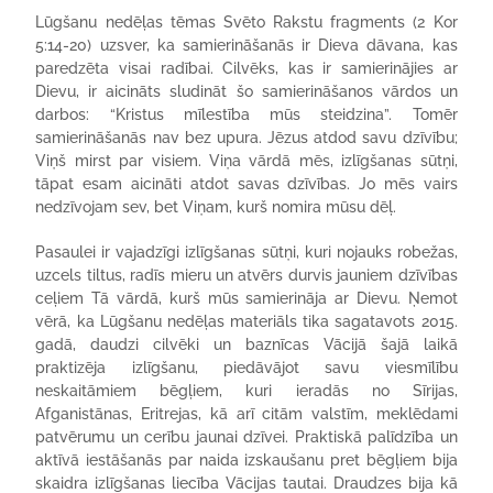
Lūgšanu nedēļas tēmas Svēto Rakstu fragments (2 Kor
5:14-20) uzsver, ka samierināšanās ir Dieva dāvana, kas
paredzēta visai radībai. Cilvēks, kas ir samierinājies ar
Dievu, ir aicināts sludināt šo samierināšanos vārdos un
darbos: “Kristus mīlestība mūs steidzina”. Tomēr
samierināšanās nav bez upura. Jēzus atdod savu dzīvību;
Viņš mirst par visiem. Viņa vārdā mēs, izlīgšanas sūtņi,
tāpat esam aicināti atdot savas dzīvības. Jo mēs vairs
nedzīvojam sev, bet Viņam, kurš nomira mūsu dēļ.
Pasaulei ir vajadzīgi izlīgšanas sūtņi, kuri nojauks robežas,
uzcels tiltus, radīs mieru un atvērs durvis jauniem dzīvības
ceļiem Tā vārdā, kurš mūs samierināja ar Dievu. Ņemot
vērā, ka Lūgšanu nedēļas materiāls tika sagatavots 2015.
gadā, daudzi cilvēki un baznīcas Vācijā šajā laikā
praktizēja izlīgšanu, piedāvājot savu viesmīlību
neskaitāmiem bēgļiem, kuri ieradās no Sīrijas,
Afganistānas, Eritrejas, kā arī citām valstīm, meklēdami
patvērumu un cerību jaunai dzīvei. Praktiskā palīdzība un
aktīvā iestāšanās par naida izskaušanu pret bēgļiem bija
skaidra izlīgšanas liecība Vācijas tautai. Draudzes bija kā