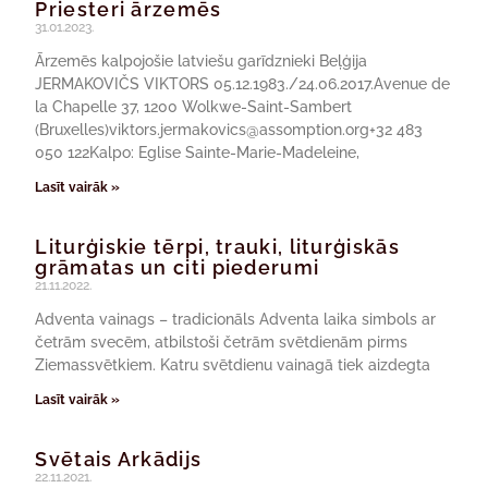
Priesteri ārzemēs
31.01.2023.
Ārzemēs kalpojošie latviešu garīdznieki Beļģija
JERMAKOVIČS VIKTORS 05.12.1983./24.06.2017.Avenue de
la Chapelle 37, 1200 Wolkwe-Saint-Sambert
(Bruxelles)viktors.jermakovics@assomption.org+32 483
050 122Kalpo: Eglise Sainte-Marie-Madeleine,
Lasīt vairāk »
Liturģiskie tērpi, trauki, liturģiskās
grāmatas un citi piederumi
21.11.2022.
Adventa vainags – tradicionāls Adventa laika simbols ar
četrām svecēm, atbilstoši četrām svētdienām pirms
Ziemassvētkiem. Katru svētdienu vainagā tiek aizdegta
Lasīt vairāk »
Svētais Arkādijs
22.11.2021.