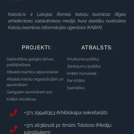
Katolis.lv ir Latvijas Romas katoļu baznīcas Rīgas
arhidiecēzes sabiedriskais medijs, kura darbību nodrošina
Katoļu baznīcas informācijas aģentūra (KABIA).
PROJEKTI:
ATBALSTS:
Sabiedrības garīgās dzīves
Privātuma politika
padziļināšana
Ziedojumu politika
Atbalsts baznīcu atjaunošanai
KABIA Komanda
Atbalsts katoļu organizācijām un
Par KABIA
apvienībām
Sazināties
Garīgajam semināram 100
KABIA iniciatīvas
+371 29948353 Arhibīskapa sekretariāts
+371 26382126 pr. Ilmārs Tolstovs (Mediju
pārstāvjiem)