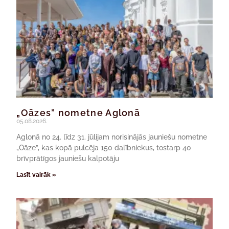
„Oāzes” nometne Aglonā
05.08.2026.
Aglonā no 24. līdz 31. jūlijam norisinājās jauniešu nometne
„Oāze”, kas kopā pulcēja 150 dalībniekus, tostarp 40
brīvprātīgos jauniešu kalpotāju
Lasīt vairāk »