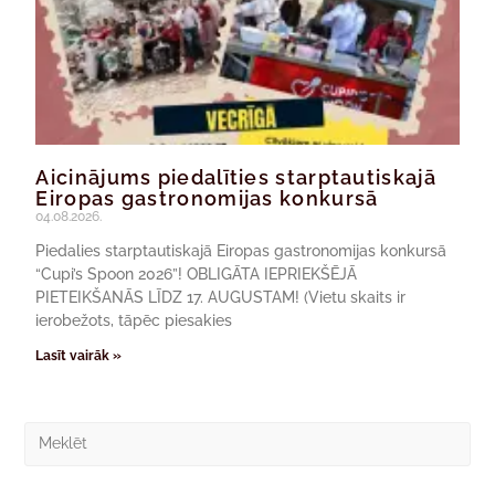
Aicinājums piedalīties starptautiskajā
Eiropas gastronomijas konkursā
04.08.2026.
Piedalies starptautiskajā Eiropas gastronomijas konkursā
“Cupi’s Spoon 2026”! OBLIGĀTA IEPRIEKŠĒJĀ
PIETEIKŠANĀS LĪDZ 17. AUGUSTAM! (Vietu skaits ir
ierobežots, tāpēc piesakies
Lasīt vairāk »