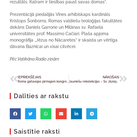
rezultāts. Katram ir tiesības paust savas domas”.
Prezentācijā piedalījās Vīnes arhibīskaps kardināls
Kristops Šonborns, Romas valdiešu teoloģijas fakultātes
dekāns Daniels Garrone un Milānas sv. Rafaela
universitātes prof. Massimo Cačiari. Plaša apjoma
monogrāfija „Jēzus no Nācaretes” ir skaista un vērtīga
dāvana Baznīcai un visai cilvēcei.
Pēc Vatikāna Radio ziņām
IEPRIEKŠĒJAIS
NĀKOŠAIS
Roma gatavojas pirmajam kongresam, kas veltīts Dieva žēlsirdībai
Jauniešu rekolekcijas – Sv. Jāzepa draudzē
Dalīties ar rakstu
Saistītie raksti