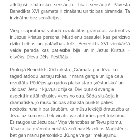
atklājuši zinātnisko sensāciju. Tikai sensāciju! Pāvesta
Benedikta XVI grāmata ir zināšanu un ticības piramīda. Tā
ir zinātne bez sensācijas…
Viegli saprotamā valodā uzrakstītās grāmatas vadmotīvs
ir Jēzus Kristus persona. Mūsdienu pasaulei, kas pārdzīvo
dziļu ticības un paļāvības krīzi, Benedikts XVI vienkāršā
veidā parāda kas patiesībā bija un ir Jēzus Kristus –
cilvēks, Dieva Dēls, Pestītājs.
Prologā Benedikts XVI raksta: „Grāmata par Jēzu, ko
tagad atdodu lasītāju rokās, ir mana garīgā un ilgā ceļa
rezultāts. Pēdējos 50 gados plaisa starp „vēsturisko” un
„ticības” Jēzu ir kļuvusi dziļāka. Divi būtiski svarīgie
aspekti ir attālinājušies viens no otra. Šāda situācija ir
dramatiska, jo mūsu ticības atbalsta punkts paliek
nedrošs: runa ir par šaubām, ka mūsu iekšējā draudzība ar
Jēzu, uz kuru viss tiek virzīts, var atdurties pret tukšumu.
Es raugos uz Jēzu caur Viņa vienotības ar Tēvu prizmu.
Jāsaka, ka grāmata nekādā ziņā nav Baznīcas Maģistērijs,
bet gan manu personisko „Kunga vaiga” meklējumu