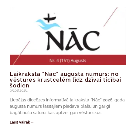
Laikraksta “Nāc” augusta numurs: no
vēstures krustcelēm līdz dzīvai ticībai
šodien
05.08.2026.
Liepājas diecēzes informatīvā laikraksta “Nāc” 2026. gada
augusta numurs lasītājiem piedāvā plašu un garīgi
bagātinošu saturu, kas aptver gan vēsturiskus
Lasīt vairāk »