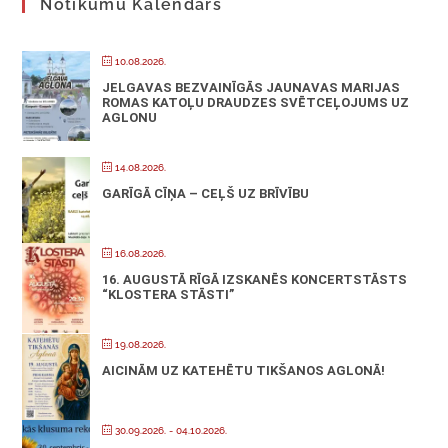
Notikumu Kalendārs
10.08.2026.
JELGAVAS BEZVAINĪGĀS JAUNAVAS MARIJAS
ROMAS KATOĻU DRAUDZES SVĒTCEĻOJUMS UZ
AGLONU
14.08.2026.
GARĪGĀ CĪŅA – CEĻŠ UZ BRĪVĪBU
16.08.2026.
16. AUGUSTĀ RĪGĀ IZSKANĒS KONCERTSTĀSTS
“KLOSTERA STĀSTI”
19.08.2026.
AICINĀM UZ KATEHĒTU TIKŠANOS AGLONĀ!
30.09.2026.
- 04.10.2026.