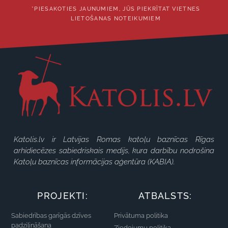
*PIESAKOTIES JAUNUMIEM, JŪS PIEKRĪTAT VIETNES
LIETOŠANAS NOTEIKUMIEM
Katolis.lv ir Latvijas Romas katoļu baznīcas Rīgas
arhidiecēzes sabiedriskais medijs, kura darbību nodrošina
Katoļu baznīcas informācijas aģentūra (KABIA).
PROJEKTI:
ATBALSTS:
Sabiedrības garīgās dzīves
Privātuma politika
padziļināšana
Ziedojumu politika