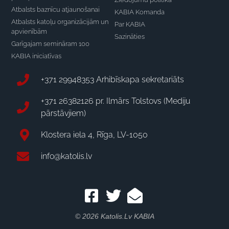
Atbalsts baznīcu atjaunošanai
KABIA Komanda
Atbalsts katoļu organizācijām un
Par KABIA
apvienībām
Sazināties
Garīgajam semināram 100
KABIA iniciatīvas
+371 29948353 Arhibīskapa sekretariāts
+371 26382126 pr. Ilmārs Tolstovs (Mediju
pārstāvjiem)
Klostera iela 4, Rīga, LV-1050
info@katolis.lv
© 2026 Katolis.lv KABIA