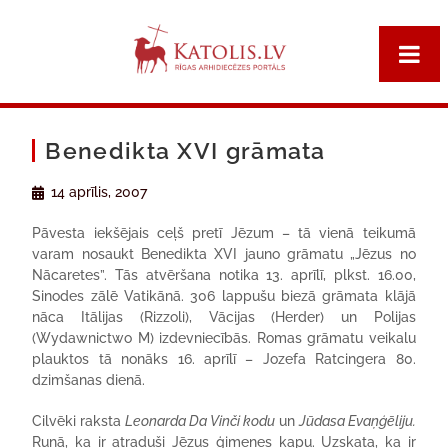
Benedikta XVI grāmata
14 aprīlis, 2007
Pāvesta iekšējais ceļš pretī Jēzum – tā vienā teikumā
varam nosaukt Benedikta XVI jauno grāmatu „Jēzus no
Nācaretes”. Tās atvēršana notika 13. aprīlī, plkst. 16.00,
Sinodes zālē Vatikānā. 306 lappušu biezā grāmata klājā
nāca Itālijas (Rizzoli), Vācijas (Herder) un Polijas
(Wydawnictwo M) izdevniecībās. Romas grāmatu veikalu
plauktos tā nonāks 16. aprīlī – Jozefa Ratcingera 80.
dzimšanas dienā.
Cilvēki raksta
Leonarda Da Vinči kodu
un
Jūdasa Evaņģēliju.
Runā, ka ir atraduši Jēzus ģimenes kapu. Uzskata, ka ir