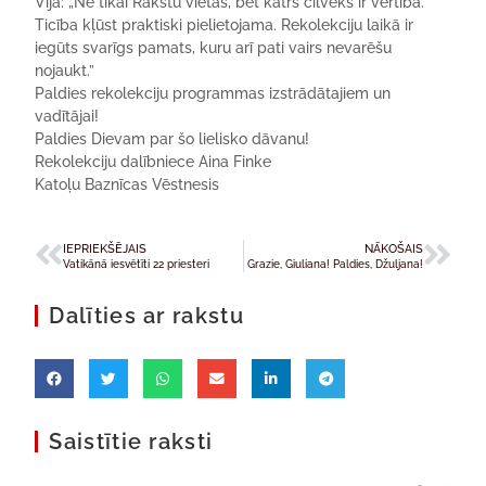
Vija: „Ne tikai Rakstu vietas, bet katrs cilvēks ir vērtība.
Ticība kļūst praktiski pielietojama. Rekolekciju laikā ir
iegūts svarīgs pamats, kuru arī pati vairs nevarēšu
nojaukt.”
Paldies rekolekciju programmas izstrādātajiem un
vadītājai!
Paldies Dievam par šo lielisko dāvanu!
Rekolekciju dalībniece Aina Finke
Katoļu Baznīcas Vēstnesis
IEPRIEKŠĒJAIS
NĀKOŠAIS
Vatikānā iesvētīti 22 priesteri
Grazie, Giuliana! Paldies, Džuljana!
Dalīties ar rakstu
Saistītie raksti