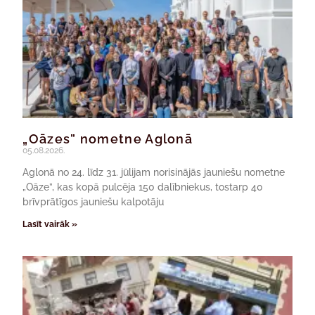
„Oāzes” nometne Aglonā
05.08.2026.
Aglonā no 24. līdz 31. jūlijam norisinājās jauniešu nometne
„Oāze”, kas kopā pulcēja 150 dalībniekus, tostarp 40
brīvprātīgos jauniešu kalpotāju
Lasīt vairāk »