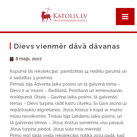
Dievs vienmēr dāvā dāvanas
8 maijs, 2007
Kopumā šīs rekolekcijas paredzētas 14 nedēļu garumā un
ir sadalītas 3 posmos.
Pirmais bija Adventa laika posms un tā galvenā tēma –
Dievs ir ar mums – Radīšanā, Pestīšanā un iemiesošanās
noslēpumā. Otrais – Gavēņa laika posms, tā galvenās
tēmas – Dievs turpina radīt katru cilvēku, Sv.Gars aicina uz
nepārtrauktu atgriešanos, Jēzus Kristus ir kopā ar mums
mūsu neveiksmēs. Trešais bija Lieldienu laika posms, un
tā galvenās tēmas – Jēzus Kristus samierina visu pasauli,
Jēzus turpina piedot, Jēzus sūta mūs mierināt.
Pirmo reizi šāda veida rekolekcijas notika 2002.gadā, kad