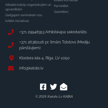
KABIA Komanda
Atbalsts katoļu organizācijām un
Par KABIA
apvienībām
Sazināties
Garīgajam semināram 100
KABIA iniciatīvas
+371 29948353 Arhibīskapa sekretariāts
+371 26382126 pr. Ilmārs Tolstovs (Mediju
pārstāvjiem)
Klostera iela 4, Rīga, LV-1050
info@katolis.lv
© 2026 Katolis.lv KABIA