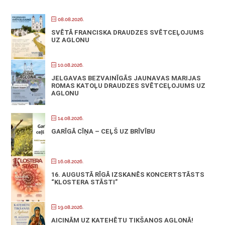
08.08.2026.
SVĒTĀ FRANCISKA DRAUDZES SVĒTCEĻOJUMS
UZ AGLONU
10.08.2026.
JELGAVAS BEZVAINĪGĀS JAUNAVAS MARIJAS
ROMAS KATOĻU DRAUDZES SVĒTCEĻOJUMS UZ
AGLONU
14.08.2026.
GARĪGĀ CĪŅA – CEĻŠ UZ BRĪVĪBU
16.08.2026.
16. AUGUSTĀ RĪGĀ IZSKANĒS KONCERTSTĀSTS
“KLOSTERA STĀSTI”
19.08.2026.
AICINĀM UZ KATEHĒTU TIKŠANOS AGLONĀ!