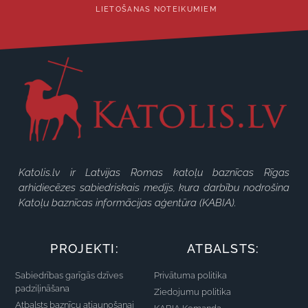
LIETOŠANAS NOTEIKUMIEM
Katolis.lv ir Latvijas Romas katoļu baznīcas Rīgas
arhidiecēzes sabiedriskais medijs, kura darbību nodrošina
Katoļu baznīcas informācijas aģentūra (KABIA).
PROJEKTI:
ATBALSTS:
Sabiedrības garīgās dzīves
Privātuma politika
padziļināšana
Ziedojumu politika
Atbalsts baznīcu atjaunošanai