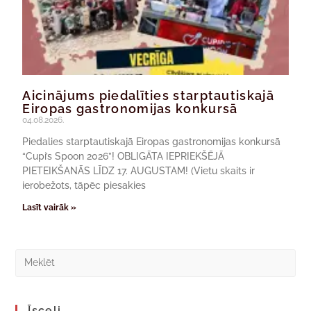
Aicinājums piedalīties starptautiskajā
Eiropas gastronomijas konkursā
04.08.2026.
Piedalies starptautiskajā Eiropas gastronomijas konkursā
“Cupi’s Spoon 2026”! OBLIGĀTA IEPRIEKŠĒJĀ
PIETEIKŠANĀS LĪDZ 17. AUGUSTAM! (Vietu skaits ir
ierobežots, tāpēc piesakies
Lasīt vairāk »
Īsceļi