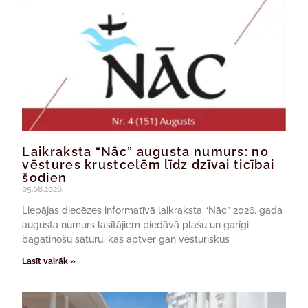
Laikraksta “Nāc” augusta numurs: no
vēstures krustcelēm līdz dzīvai ticībai
šodien
05.08.2026.
Liepājas diecēzes informatīvā laikraksta “Nāc” 2026. gada
augusta numurs lasītājiem piedāvā plašu un garīgi
bagātinošu saturu, kas aptver gan vēsturiskus
Lasīt vairāk »