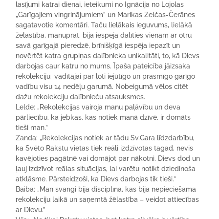
lasījumi katrai dienai, ieteikumi no Ignācija no Lojolas
„Garīgajiem vingrinājumiem” un Marikas Zelčas-Čerānes
sagatavotie komentāri. Taču lielākais ieguvums, lielākā
žēlastība, manuprāt, bija iespēja dalīties vienam ar otru
savā garīgajā pieredzē, brīnišķīgā iespēja iepazīt un
novērtēt katra grupiņas dalībnieka unikalitāti, to, kā Dievs
darbojas caur katru no mums. Īpaša pateicība jāizsaka
rekolekciju vadītājai par ļoti iejūtīgo un prasmīgo garīgo
vadību visu 14 nedēļu garumā. Nobeigumā vēlos citēt
dažu rekolekciju dalībnieču atsauksmes.
Lelde: „Rekolekcijas vairoja manu paļāvību un deva
pārliecību, ka jebkas, kas notiek manā dzīvē, ir domāts
tieši man.”
Zanda: „Rekolekcijas notiek ar tādu Sv.Gara līdzdarbību,
ka Svēto Rakstu vietas tiek reāli izdzīvotas tagad, nevis
kavējoties pagātnē vai domājot par nākotni. Dievs dod un
ļauj izdzīvot reālas situācijas, lai varētu notikt dziedinoša
atklāsme. Pārsteidzoši, ka Dievs darbojas tik tieši.”
Baiba: „Man svarīgi bija disciplīna, kas bija nepieciešama
rekolekciju laikā un saņemtā žēlastība – veidot attiecības
ar Dievu.”