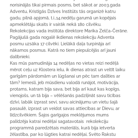
norisinājās tikai pirmais posms, bet sākot ar 2003.gada
Adventu, Kristīgās Dzīves Institūts tās organizē katru
gadu, pilnā apjomā, t.i.,14.nedēļu garumā un kopējais
apmeklētāju skaits ir vairāk nekā 180 cilvēku.
Rekolekcijas vada institūta direktore Marika Zelča-Čerāne.
Pagājušā gada nogalē ikdienas rekolekciju Adventa
posmu uzsāka 17 cilvēki. Lielākā daļa turpināja arī
nākamos posmus. Katrā no tiem piepulcējās arī jauni
dalībnieki.
Kas mūs pamudināja 14 nedēļas no vietas reizi nedēļā
mērot ceļu uz Klostera ielu, ik dienas atrast un veltīt laiku
garīgām pārdomām un lūgšanai un pēc tam dalīties ar
tām? Iemesli, jeb mūsdienu valodā runājot, motivācija,
protams, katram bija sava, bet bija arī kaut kas kopīgs,
vienojošs, un tā bija – vēlēšanās padziļināt savu ticības
dzīvi, labāk izprast sevi, savu aicinājumu un vietu šajā
pasaulē, izprast un veidot savas attiecības ar Dievu, ar
līdzcilvēkiem. Šajos garīgajos meklējumos mums
palīdzēja katrai nedēļai sagatavotais rekolekciju
programmā paredzētais materiāls, kurā bija ietverta
žēlastība, par ko lūgties katrai nedēļai, Svēto Rakstu