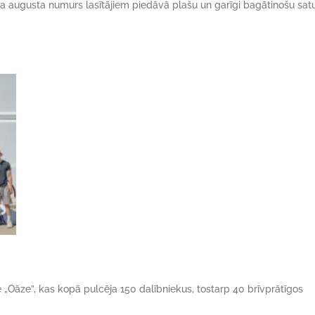
da augusta numurs lasītājiem piedāvā plašu un garīgi bagātinošu satu
ne „Oāze”, kas kopā pulcēja 150 dalībniekus, tostarp 40 brīvprātīgos