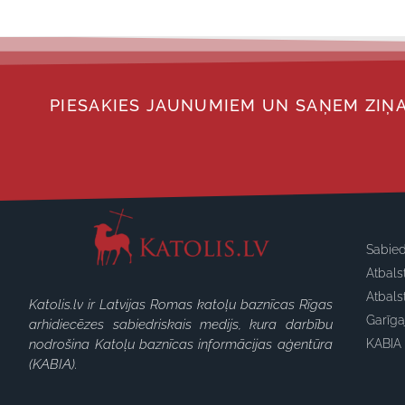
PIESAKIES JAUNUMIEM UN SAŅEM ZIŅA
Sabied
Atbals
Atbals
Katolis.lv ir Latvijas Romas katoļu baznīcas Rīgas
Garīg
arhidiecēzes sabiedriskais medijs, kura darbību
nodrošina Katoļu baznīcas informācijas aģentūra
KABIA 
(KABIA).