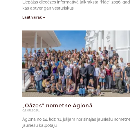
Liepājas diecēzes informatīvā laikraksta “Nāc” 2026. ga
kas aptver gan vēsturiskus
Lasīt vairāk »
„Oāzes” nometne Aglonā
05.08.2026.
Aglonā no 24. līdz 31. jūlijam norisinājās jauniešu nomet
jauniešu kalpotāju