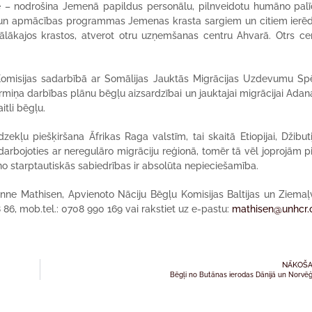
e – nodrošina Jemenā papildus personālu, pilnveidotu humāno palī
un apmācības programmas Jemenas krasta sargiem un citiem ierē
tālākajos krastos, atverot otru uzņemšanas centru Ahvarā. Otrs cen
 Komisijas sadarbībā ar Somālijas Jauktās Migrācijas Uzdevumu S
miņa darbības plānu bēgļu aizsardzībai un jauktajai migrācijai Adanas
itli bēgļu.
kļu piešķiršana Āfrikas Raga valstīm, tai skaitā Etiopijai, Džibuti
nodarbojoties ar neregulāro migrāciju reģionā, tomēr tā vēl joprojām p
no starptautiskās sabiedrības ir absolūta nepieciešamība.
anne Mathisen, Apvienoto Nāciju Bēgļu Komisijas Baltijas un Ziemaļ
8 86, mob.tel.: 0708 990 169 vai rakstiet uz e-pastu:
mathisen@unhcr.
NĀKOŠA
Bēgļi no Butānas ierodas Dānijā un Norvēģ