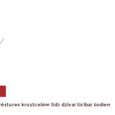
ēstures krustcelēm līdz dzīvai ticībai šodien