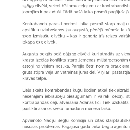
25859 cilvēki, veicot bīstamu ceļojumu ar kontrabandistu
joprojām ir pazuduši. Tādā pašā laika posmā pagājušajā 
Kontrabanda parasti norimst laika posmā starp maiju u
apstākļu uzlabošanos jau augustā, pēdējā mēneša laikā 
1700 izmisušu cilvēku – kas ir gandrīz trīs reizes vai
izkāpa 633 cilvēki.
Augusta beigās bojā gāja 12 cilvēki, kuri atradās uz vie
krasta izcēlās konflikts starp Jemenas militārpersonām 
astoņi no viņiem noslīka. Pārējie četri nomira brauciena 
grūts stiprā vēja un vētrainās jūras dēļ. Viņi arī pastāst
kravas telpā.
Liels skaits kontrabandas kuģu šodien atkal tiek aizrai
nesenajam iebraucēju pieaugumam ir vairāki cēloņi, star
kontrabandas ceļu atvēršana Adanas līcī. Tiek uzskatīts
pasliktināšanos svētā ramadāna mēneša laikā.
Apvienoto Nāciju Bēgļu Komisija un citas starptautiskas 
nesošās problēmas. Pagājušā gada laikā bēgļu aģentūra 