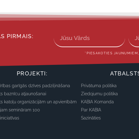
S PIRMAIS:
*PIESAKOTIES JAUNUMIEM,
PROJEKTI:
ATBALST
rības garīgās dzīves padziļināšana
Privātuma politika
ts baznīcu atjaunošanai
Ziedojumu politika
ts katoļu organizācijām un apvienībām
KABIA Komanda
ajam semināram 100
Par KABIA
iniciatīvas
Sazināties