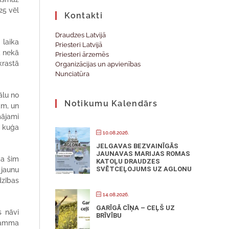
25 vēl
Kontakti
Draudzes Latvijā
 laika
Priesteri Latvijā
k nekā
Priesteri ārzemēs
krastā
Organizācijas un apvienības
Nunciatūra
ālu no
Notikumu Kalendārs
am, un
mājami
i kuģa
10.08.2026.
JELGAVAS BEZVAINĪGĀS
JAUNAVAS MARIJAS ROMAS
ka šim
KATOĻU DRAUDZES
SVĒTCEĻOJUMS UZ AGLONU
 jaunu
dzības
14.08.2026.
GARĪGĀ CĪŅA – CEĻŠ UZ
s nāvi
BRĪVĪBU
gramma