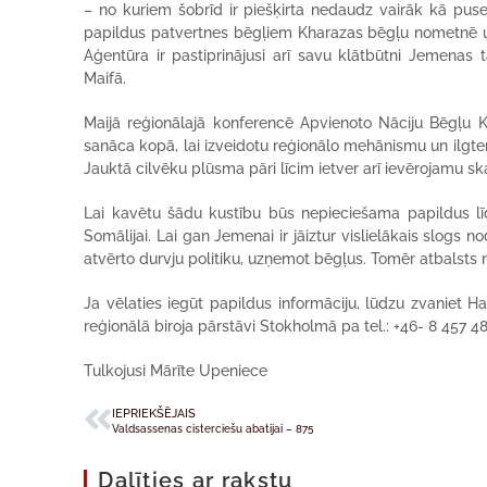
– no kuriem šobrīd ir piešķirta nedaudz vairāk kā pus
papildus patvertnes bēgļiem Kharazas bēgļu nometnē 
Aģentūra ir pastiprinājusi arī savu klātbūtni Jemenas 
Maifā.
Maijā reģionālajā konferencē Apvienoto Nāciju Bēgļu
sanāca kopā, lai izveidotu reģionālo mehānismu un ilgter
Jauktā cilvēku plūsma pāri līcim ietver arī ievērojamu ska
Lai kavētu šādu kustību būs nepieciešama papildus līdze
Somālijai. Lai gan Jemenai ir jāiztur vislielākais slogs 
atvērto durvju politiku, uzņemot bēgļus. Tomēr atbalsts 
Ja vēlaties iegūt papildus informāciju, lūdzu zvaniet H
reģionālā biroja pārstāvi Stokholmā pa tel.: +46- 8 457 4
Tulkojusi Mārīte Upeniece
IEPRIEKŠĒJAIS
Valdsassenas cisterciešu abatijai – 875
Dalīties ar rakstu