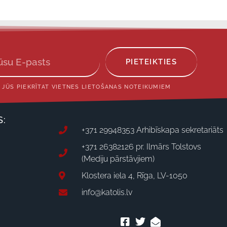
PIETEIKTIES
 JŪS PIEKRĪTAT VIETNES LIETOŠANAS NOTEIKUMIEM
S:
+371 29948353 Arhibīskapa sekretariāts
+371 26382126 pr. Ilmārs Tolstovs
(Mediju pārstāvjiem)
Klostera iela 4, Rīga, LV-1050
info@katolis.lv