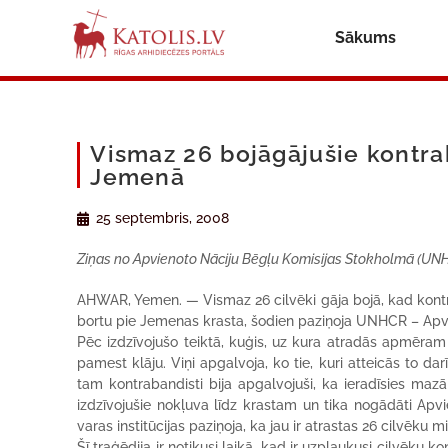
Sākums
Vismaz 26 bojāgājušie kontra
Jemenā
25 septembris, 2008
Ziņas no Apvienoto Nāciju Bēgļu Komisijas Stokholmā (UN
AHWAR, Yemen. — Vismaz 26 cilvēki gāja bojā, kad kontra
bortu pie Jemenas krasta, šodien paziņoja UNHCR – Apvien
Pēc izdzīvojušo teiktā, kuģis, uz kura atradās apmēram 12
pamest klāju. Viņi apgalvoja, ko tie, kuri atteicās to darīt,
tam kontrabandisti bija apgalvojuši, ka ieradīsies mazā
izdzīvojušie nokļuva līdz krastam un tika nogādāti Apv
varas institūcijas paziņoja, ka jau ir atrastas 26 cilvēku m
Šī traģēdija ir notikusi laikā, kad ir uzplaukusi cilvēku