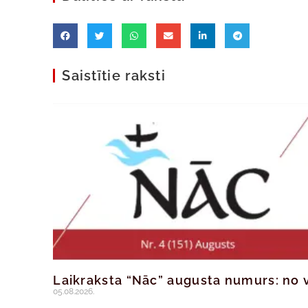
Saistītie raksti
Laikraksta “Nāc” augusta numurs: no v
05.08.2026.