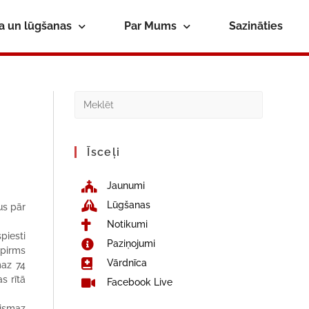
ba un lūgšanas
Par Mums
Sazināties
Īsceļi
Jaunumi
Lūgšanas
us pār
Notikumi
piesti
Paziņojumi
a pirms
Vārdnīca
maz 74
s rītā
Facebook Live
vismaz