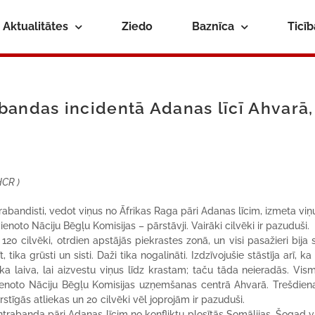
Aktualitātes
Ziedo
Baznīca
Ticī
bandas incidentā Adanas līcī Ahvarā,
HCR )
bandisti, vedot viņus no Āfrikas Raga pāri Adanas līcim, izmeta viņ
oto Nāciju Bēgļu Komisijas – pārstāvji. Vairāki cilvēki ir pazuduši.
0 cilvēki, otrdien apstājās piekrastes zonā, un visi pasažieri bija s
 tika grūsti un sisti. Daži tika nogalināti. Izdzīvojušie stāstīja arī, k
ka laiva, lai aizvestu viņus līdz krastam; taču tāda neieradās. Vis
ienoto Nāciju Bēgļu Komisijas uzņemšanas centrā Ahvarā. Trešdiena
irstīgās atliekas un 20 cilvēki vēl joprojām ir pazuduši.
 kontrabanda pāri Adanas līcim no konfliktu plosītās Somālijas. Šogad 