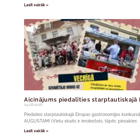
Lasīt vairāk »
Aicinājums piedalīties starptautiskaj
04.08.2026.
Piedalies starptautiskajā Eiropas gastronomijas konkur
AUGUSTAM! (Vietu skaits ir ierobežots, tāpēc piesakies
Lasīt vairāk »