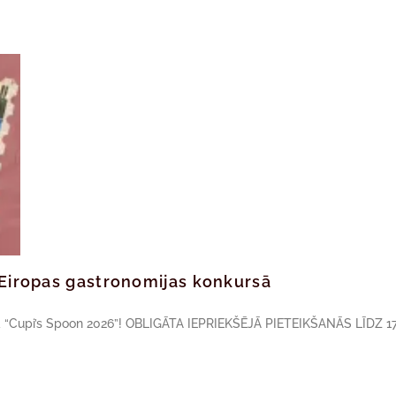
ā Eiropas gastronomijas konkursā
sā “Cupi’s Spoon 2026”! OBLIGĀTA IEPRIEKŠĒJĀ PIETEIKŠANĀS LĪDZ 17