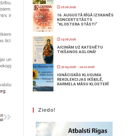
dzību,
16.08.2026.
dņiem.
16. AUGUSTĀ RĪGĀ IZSKANĒS
trs ir
KONCERTSTĀSTS
“KLOSTERA STĀSTI”
pēkiem
19.08.2026.
 līcī.
AICINĀM UZ KATEHĒTU
TIKŠANOS AGLONĀ!
jai un
iekopj
30.09.2026.
- 04.10.2026.
IGNĀCISKĀS KLUSUMA
REKOLEKCIJAS IKŠĶILĒ,
KARMELA MĀSU KLOSTERĪ
valstu
org
.
Ziedo!
IS
ijā