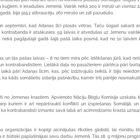
 kuģiem, ir ieradušies Jemenā. Vairāk nekā 200 ir miruši un vismaz 2
gadā, bija 9153 atbraucēju, 267 mirušo un 118 pazudušo.
n septembri, kad Adanas līcī plosās vētras. Taču šogad sakarā ar
kontrabanda ir atsākusies; 59 laivas ir atvedušas uz Jemenu vairā
rāk nekā pagājušajā gadā šajā pašā laika posmā, kad no 10 laivām 
nas un tās pašas laivas – 8 no tiem mira pēc ielēkšanas jūrā, kad net
un kontrabandistiem. Lielākā daļa no pasažieriem pārlēca pāri bort
laikā pāri Adanas līcim, kas, pēc izdzīvojušo teiktā, ir bijis neiedo
īja, ka kāds somālietis izdarīja pašnāvību, kamēr trīs pārējie nosmakuš
dīti no Jemenas krastiem. Apvienoto Nāciju Bēgļu Komisija uzskata, 
p kuriem ir arī nepārtraukti konflikti un izspiešanas Somālijā, un
, ka kontrabandisti izmanto savā labā arī acīmredzamo krasta uzrau
organizācijas ir kopīgi aicinājušas rīkoties globāli, lai risinātu šī
ir būtiski paplašinājusi savu darbu Jemenā. Tās 18, 9 miljonu pro