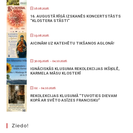
16.08.2026.
16. AUGUSTĀ RĪGĀ IZSKANĒS KONCERTSTĀSTS
“KLOSTERA STĀSTI”
19.08.2026.
AICINĀM UZ KATEHĒTU TIKŠANOS AGLONĀ!
30.09.2026.
- 04.10.2026.
IGNĀCISKĀS KLUSUMA REKOLEKCIJAS IKŠĶILĒ,
KARMELA MĀSU KLOSTERĪ
02. - 04.10.2026.
REKOLEKCIJAS KLUSUMĀ “TUVOTIES DIEVAM
KOPĀ AR SVĒTO ASĪZES FRANCISKU”
Ziedo!