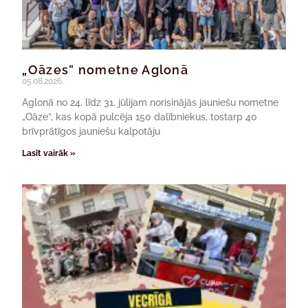
„Oāzes” nometne Aglonā
05.08.2026.
Aglonā no 24. līdz 31. jūlijam norisinājās jauniešu nometne
„Oāze”, kas kopā pulcēja 150 dalībniekus, tostarp 40
brīvprātīgos jauniešu kalpotāju
Lasīt vairāk »