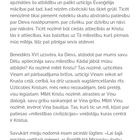
apzināties šo atbildību un palikt uzticīgs Evaņģēlija
mācībai pat tad, kad reizēm cilvēciski tas šķiet grūti. Ticēt
nenozīmē tikai pieņemt noteiktu skaitu abstraktu patiesību
par Dieva noslēpumiem, par cilvēku, par dzīvību un nāvi,
par nākotni. Ticēt nozīmē būt ciešās attiecībās ar Kristu;
tās ir attiecības, kas balstītas uz Tā mīlestību, kurš pirmais
mūs mīlēja, līdz pat pilnīgai sevis atdevei.
Benedikts XVI uzsvēra, ka Dievs, atdodot par mums savu
Dēlu, apliecināja savu mīlestību. Kādai jābūt mūsu
atbildei? Ko nozīmē mīlēt Kristu? Tas nozīmē, uzticēties
Viņam arī pārbaudījuma brīžos, uzticīgi Viņam sekot arī
Krusta ceļā, cerībā, ka drīz uzausīs augšāmcelšanās rīts.
Uzticoties Kristum, mēs neko nezaudējam, tieši pretēji,
visu iegūstam. Mīlēt Kristu, nozīmē, atrasties ar Viņu
dialogā, savu gribu saskaņojot ar Viņa gribu. Mīlēt Viņu,
nozīmē, ievērot Viņa baušļus. Tas, kurš tic un mīl, kļūst par
patiesas «mīlestības civilizācijas» veidotāju, kuras centrā
ir Kristus.
Savukārt misiju nodomā esam aicināti lūgties: «Lai šajā
misijām veltītajā mēnesī, ar Pontifikālā Misionāru darbu