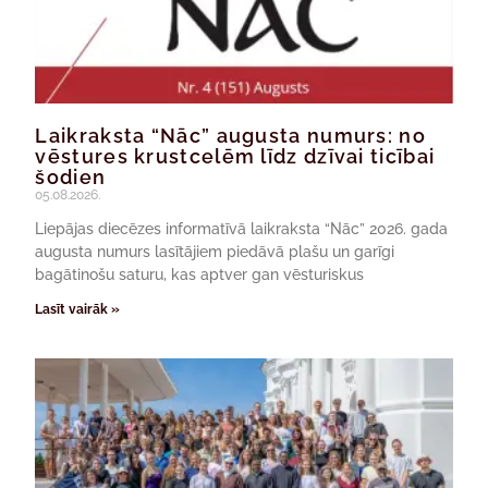
Laikraksta “Nāc” augusta numurs: no
vēstures krustcelēm līdz dzīvai ticībai
šodien
05.08.2026.
Liepājas diecēzes informatīvā laikraksta “Nāc” 2026. gada
augusta numurs lasītājiem piedāvā plašu un garīgi
bagātinošu saturu, kas aptver gan vēsturiskus
Lasīt vairāk »