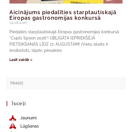
Aicinājums piedalīties starptautiskajā
Eiropas gastronomijas konkursā
04.08.2026.
Piedalies starptautiskajā Eiropas gastronomijas konkursā
“Cupi’s Spoon 2026”! OBLIGĀTA IEPRIEKŠĒJĀ
PIETEIKŠANĀS LĪDZ 17. AUGUSTAM! (Vietu skaits ir
ierobežots, tāpēc piesakies
Lasīt vairāk »
Īsceļi
Jaunumi
Lūgšanas