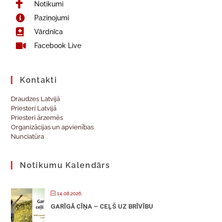
Notikumi
Paziņojumi
Vārdnīca
Facebook Live
Kontakti
Draudzes Latvijā
Priesteri Latvijā
Priesteri ārzemēs
Organizācijas un apvienības
Nunciatūra
Notikumu Kalendārs
14.08.2026.
GARĪGĀ CĪŅA – CEĻŠ UZ BRĪVĪBU