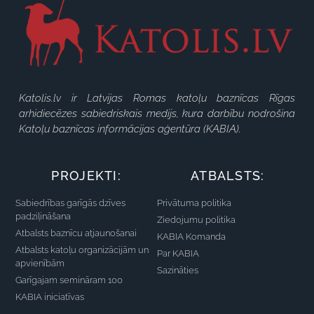
Katolis.lv ir Latvijas Romas katoļu baznīcas Rīgas
arhidiecēzes sabiedriskais medijs, kura darbību nodrošina
Katoļu baznīcas informācijas aģentūra (KABIA).
PROJEKTI:
ATBALSTS:
Sabiedrības garīgās dzīves
Privātuma politika
padziļināšana
Ziedojumu politika
Atbalsts baznīcu atjaunošanai
KABIA Komanda
Atbalsts katoļu organizācijām un
Par KABIA
apvienībām
Sazināties
Garīgajam semināram 100
KABIA iniciatīvas