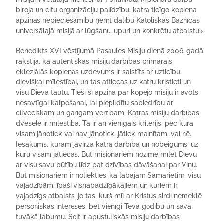
biroja un citu organizāciju palīdzību, katra ticīgo kopiena
apzinās nepieciešamību ņemt dalību Katoliskās Baznīcas
universālajā misijā ar lūgšanu, upuri un konkrētu atbalstu».
Benedikts XVI vēstījumā Pasaules Misiju dienā 2006. gadā
rakstīja, ka autentiskas misiju darbības primārais
ekleziālās kopienas uzdevums ir saistīts ar uzticību
dievišķai mīlestībai, un tas attiecas uz katru kristieti un
visu Dieva tautu. Tieši šī apziņa par kopējo misiju ir avots
nesavtīgai kalpošanai, lai piepildītu sabiedrību ar
cilvēciskām un garīgām vērtībām. Katras misiju darbības
dvēsele ir mīlestība. Tā ir arī vienīgais kritērijs, pēc kura
visam jānotiek vai nav jānotiek, jātiek mainītam, vai nē.
Iesākums, kuram jāvirza katra darbība un nobeigums, uz
kuru visam jātiecas. Būt misionāriem nozīmē mīlēt Dievu
ar visu savu būtību līdz pat dzīvības dāvāšanai par Viņu.
Būt misionāriem ir noliekties, kā labajam Samarietim, visu
vajadzībām, īpaši visnabadzīgākajiem un kuriem ir
vajadzīgs atbalsts, jo tas, kurš mīl ar Kristus sirdi nemeklē
personiskās intereses, bet vienīgi Tēva godību un sava
tuvākā labumu. Šeit ir apustuliskās misiju darbības