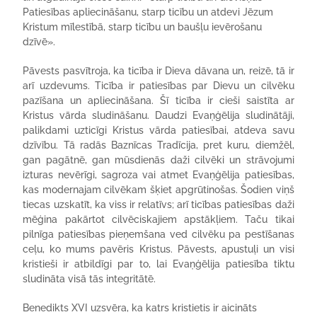
Patiesības apliecināšanu, starp ticību un atdevi Jēzum
Kristum mīlestībā, starp ticību un baušļu ievērošanu
dzīvē».
Pāvests pasvītroja, ka ticība ir Dieva dāvana un, reizē, tā ir
arī uzdevums. Ticība ir patiesības par Dievu un cilvēku
pazīšana un apliecināšana. Šī ticība ir cieši saistīta ar
Kristus vārda sludināšanu. Daudzi Evaņģēlija sludinātāji,
palikdami uzticīgi Kristus vārda patiesībai, atdeva savu
dzīvību. Tā radās Baznīcas Tradīcija, pret kuru, diemžēl,
gan pagātnē, gan mūsdienās daži cilvēki un strāvojumi
izturas nevērīgi, sagroza vai atmet Evaņģēlija patiesības,
kas modernajam cilvēkam šķiet apgrūtinošas. Šodien viņš
tiecas uzskatīt, ka viss ir relatīvs; arī ticības patiesības daži
mēģina pakārtot cilvēciskajiem apstākļiem. Taču tikai
pilnīga patiesības pieņemšana ved cilvēku pa pestīšanas
ceļu, ko mums pavēris Kristus. Pāvests, apustuļi un visi
kristieši ir atbildīgi par to, lai Evaņģēlija patiesība tiktu
sludināta visā tās integritātē.
Benedikts XVI uzsvēra, ka katrs kristietis ir aicināts