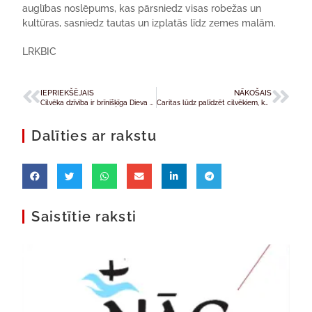
auglības noslēpums, kas pārsniedz visas robežas un
kultūras, sasniedz tautas un izplatās līdz zemes malām.
LRKBIC
IEPRIEKŠĒJAIS
NĀKOŠAIS
Cilvēka dzīvība ir brīnišķīga Dieva dāvana!
Caritas lūdz palīdzēt cilvēkiem, kuri devušies bēgļu gaitās no Kongo Demokrātiskās Republikas
Dalīties ar rakstu
Saistītie raksti