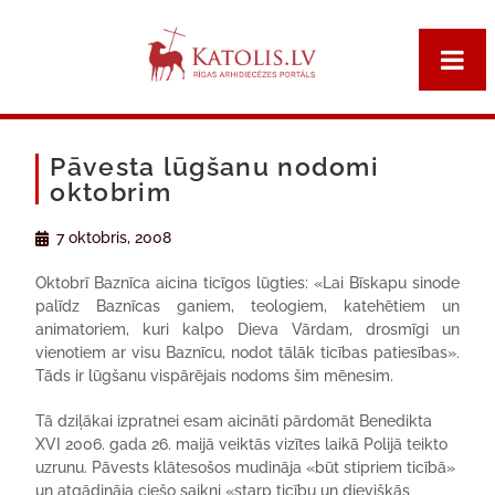
Pāvesta lūgšanu nodomi
oktobrim
7 oktobris, 2008
Oktobrī Baznīca aicina ticīgos lūgties: «Lai Bīskapu sinode
palīdz Baznīcas ganiem, teologiem, katehētiem un
animatoriem, kuri kalpo Dieva Vārdam, drosmīgi un
vienotiem ar visu Baznīcu, nodot tālāk ticības patiesības».
Tāds ir lūgšanu vispārējais nodoms šim mēnesim.
Tā dziļākai izpratnei esam aicināti pārdomāt Benedikta
XVI 2006. gada 26. maijā veiktās vizītes laikā Polijā teikto
uzrunu. Pāvests klātesošos mudināja «būt stipriem ticībā»
un atgādināja ciešo saikni «starp ticību un dievišķās