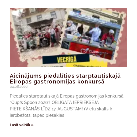
Aicinājums piedalīties starptautiskajā
Eiropas gastronomijas konkursā
04.08.2026.
Piedalies starptautiskajā Eiropas gastronomijas konkursā
“Cupi’s Spoon 2026”! OBLIGĀTA IEPRIEKŠĒJĀ
PIETEIKŠANĀS LĪDZ 17. AUGUSTAM! (Vietu skaits ir
ierobežots, tāpēc piesakies
Lasīt vairāk »