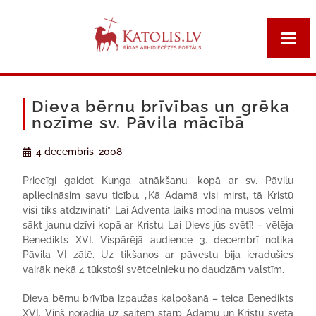
Dieva bērnu brīvības un grēka
nozīme sv. Pāvila mācībā
4 decembris, 2008
Priecīgi gaidot Kunga atnākšanu, kopā ar sv. Pāvilu
apliecināsim savu ticību. „Kā Ādamā visi mirst, tā Kristū
visi tiks atdzīvināti”. Lai Adventa laiks modina mūsos vēlmi
sākt jaunu dzīvi kopā ar Kristu. Lai Dievs jūs svētī! – vēlēja
Benedikts XVI. Vispārējā audience 3. decembrī notika
Pāvila VI zālē. Uz tikšanos ar pāvestu bija ieradušies
vairāk nekā 4 tūkstoši svētceļnieku no daudzām valstīm.
Dieva bērnu brīvība izpaužas kalpošanā – teica Benedikts
XVI. Viņš norādīja uz saitēm starp Ādamu un Kristu svētā