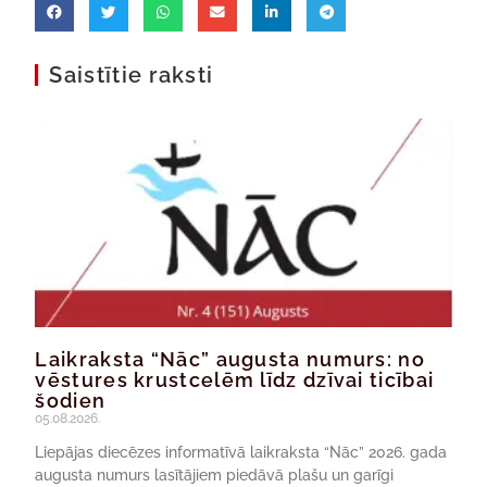
Saistītie raksti
Laikraksta “Nāc” augusta numurs: no
vēstures krustcelēm līdz dzīvai ticībai
šodien
05.08.2026.
Liepājas diecēzes informatīvā laikraksta “Nāc” 2026. gada
augusta numurs lasītājiem piedāvā plašu un garīgi