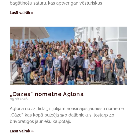
bagātinošu saturu, kas aptver gan vēsturiskus
Lasīt vairāk »
„Oāzes” nometne Aglonā
05.08.2026.
Aglonā no 24. līdz 31. jūlijam norisinājās jauniešu nometne
„Oāze”, kas kopā pulcēja 150 dalībniekus, tostarp 40
brīvprātīgos jauniešu kalpotāju
Lasīt vairāk »