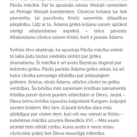
Pāvila mācībā. Par to apustulis raksta Vēstulē romiešiem
un Pirmajā Vēstulē korintiešiem. Cilvēces krišana tur tiek
pieminēta, lai pasvītrotu Kristū saņemtās žēlastības
pārpilnību. Līdz ar to, Ādama grēkā krišanu varam aplūkot
vienīgi attaisnošanas aspektā – teica pāvests.
Attaisnošanu cilvēce saņem Kristū, kurš ir jaunais Ādams.
Svētais tēvs skaidroja, ka apustuļa Pāvila mācība sniedz
tā laika jūdu tautas viedokļa sintēzi par grēka
dramatismu. Šī mācība ir arī avots Baznīcas dogmai par
iedzimto grēku. Pāvils parāda Ādama grēka sekas, kā arī
katra cilvēka personīgo atbildību par pieļautajiem
grēkiem. Kristus, otrais Ādams, atbrīvo cilvēci no grēka
verdzības. Šo brīvību mēs saņemam kristības sakramentā.
Kristība paver durvis jaunām attiecībām ar Dievu. Jaunā –
Dieva bērnu brīvība izpaužas kalpošanā Kungam, kalpojot
saviem brāļiem. Bez tam, šī jaunā brīvība dara mūs
atbildīgus par visiem tiem, kuri vēl nav vienoti ar Kristu –
katehēzes mācībā uzsvēra Benedikts XVI. – Mēs esam
aicināti tiem atklāt cerību, kuras avots ir nevis mūsu
cilvēciskie pūliņi, bet Dieva nesavtīgā mīlestība.