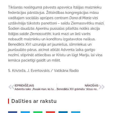
Tikšanās noslēgumā pāvests apsveica Itālijas maiznieku
federācijas pārstāvjus. Žēlsirdības kongregācijas māsu
vadītajam sociālās aprūpes centram
Dono di Maria
viņi
uzdāvināja tūkstots panettoni – saldu Ziemassvētku maizi.
Šodien daudzās Apenīnu pussalas pilsētās notiks akcija
I
tālijas saldie Ziemassvētki
, kurā mazi un lieli varēs
nobaudīt maiznieku un konditoru izgatavotos našķus.
Benedikts XVI uzrunāja arī jauniešus, slimniekus un
jaunlaulāto pārus, aicinot atklāt Adventa laika garīgo
nozīmi, stiprināt attiecības ar Kristu un lūgt Mariju, lai viņa
iemāca pacietīgi gaidīt un mīlēt.
S. Krivteža, J. Evertovskis / Vatikāna Radio
IEPRIEKŠĒJAIS
NĀKOŠAIS
Adventa laiks: „Pasaki man, ko tu gaidi, un es pateikšu, kas tu esi”
Benedikta XVI grāmata “Jēzus no Nācaretes” tagad arī krievu valodā
Dalīties ar rakstu