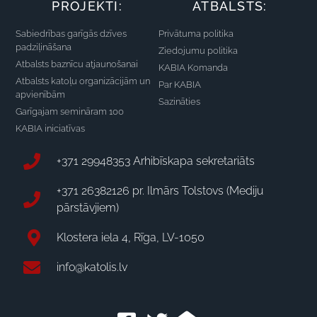
PROJEKTI:
ATBALSTS:
Sabiedrības garīgās dzīves
Privātuma politika
padziļināšana
Ziedojumu politika
Atbalsts baznīcu atjaunošanai
KABIA Komanda
Atbalsts katoļu organizācijām un
Par KABIA
apvienībām
Sazināties
Garīgajam semināram 100
KABIA iniciatīvas
+371 29948353 Arhibīskapa sekretariāts
+371 26382126 pr. Ilmārs Tolstovs (Mediju
pārstāvjiem)
Klostera iela 4, Rīga, LV-1050
info@katolis.lv