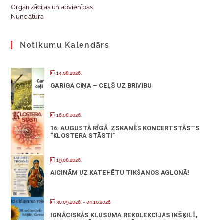
Organizācijas un apvienības
Nunciatūra
Notikumu Kalendārs
14.08.2026.
GARĪGĀ CĪŅA – CEĻŠ UZ BRĪVĪBU
16.08.2026.
16. AUGUSTĀ RĪGĀ IZSKANĒS KONCERTSTĀSTS
“KLOSTERA STĀSTI”
19.08.2026.
AICINĀM UZ KATEHĒTU TIKŠANOS AGLONĀ!
30.09.2026.
- 04.10.2026.
IGNĀCISKĀS KLUSUMA REKOLEKCIJAS IKŠĶILĒ,